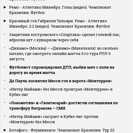
Ремо - Атлетико Минейро. Голы (видео). Чемпионат
Бразилии. Футбол
Красивый гол Габриэля Тальяри. Ремо - Атлетико
Минейро. 2:2 (видео). Чемпионат Бразилии. Футбол
Защитник костромского «Спартака» сделал голевой пас,
вбросив аут с кувырком через себя
«Динамо» (Москва) — «Динамо» (Махачкала): во сколько
начало, где смотреть онлайн матча 3‑го тура РПЛ 9
августа
Футболист спровоцировал ДТП, выбив мяч с поля на
дорогу во время матча
Де Пауль посвятил Месси гол в ворота «Монтеррея»
«Интер Майами» без Месси проиграл «Монтеррею» в
Кубке лиг
«Локомотив» и «Галатасарай» достигли соглашения по
трансферу Батракова — СМИ
«Интер Майами» сыграет в Кубке лиг против
«Монтеррея» без Месси
Ботафого - Флуминенсе. Чемпионат Бразилии. Тур 22