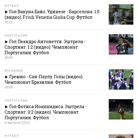
ФУТБОЛ
Гол Вакуна Байо. Удинезе - Барселона. 1:0
(видео). Friuli Venezia Giulia Cup. Футбол
00:12
ПОРТУГАЛИЯ
Гол Леандро Антонетти. Эштрела -
Спортинг. 1:2 (видео). Чемпионат
Португалии. Футбол
00:09
БРАЗИЛИЯ
Гремио - Сан-Паулу. Голы (видео).
Чемпионат Бразилии. Футбол
00:08
ПОРТУГАЛИЯ
Гол Фотиса Иоаннидиса. Эштрела -
Спортинг. 0:2 (видео). Чемпионат
Португалии. Футбол
8 августа 23:53
ФУТБОЛ