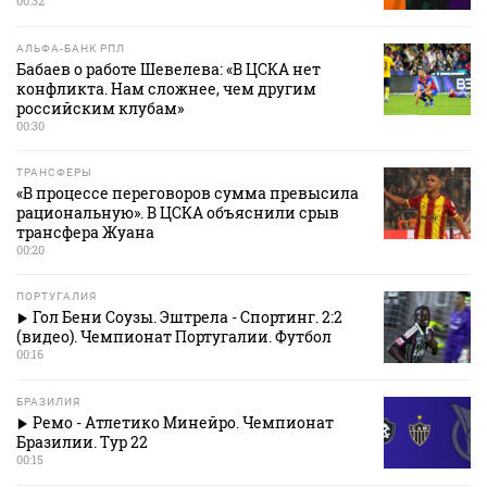
00:32
АЛЬФА-БАНК РПЛ
Бабаев о работе Шевелева: «В ЦСКА нет
конфликта. Нам сложнее, чем другим
российским клубам»
00:30
ТРАНСФЕРЫ
«В процессе переговоров сумма превысила
рациональную». В ЦСКА объяснили срыв
трансфера Жуана
00:20
ПОРТУГАЛИЯ
Гол Бени Соузы. Эштрела - Спортинг. 2:2
(видео). Чемпионат Португалии. Футбол
00:16
БРАЗИЛИЯ
Ремо - Атлетико Минейро. Чемпионат
Бразилии. Тур 22
00:15