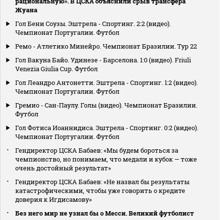
рациональную». В ЦСКА объяснили срыв трансфера
Жуана
Гол Бени Соузы. Эштрела - Спортинг. 2:2 (видео).
Чемпионат Португалии. Футбол
Ремо - Атлетико Минейро. Чемпионат Бразилии. Тур 22
Гол Вакуна Байо. Удинезе - Барселона. 1:0 (видео). Friuli
Venezia Giulia Cup. Футбол
Гол Леандро Антонетти. Эштрела - Спортинг. 1:2 (видео).
Чемпионат Португалии. Футбол
Гремио - Сан-Паулу. Голы (видео). Чемпионат Бразилии.
Футбол
Гол Фотиса Иоаннидиса. Эштрела - Спортинг. 0:2 (видео).
Чемпионат Португалии. Футбол
Гендиректор ЦСКА Бабаев: «Мы будем бороться за
чемпионство, но понимаем, что медали и кубок — тоже
очень достойный результат»
Гендиректор ЦСКА Бабаев: «Не назвал бы результаты
катастрофическими, чтобы уже говорить о кредите
доверия к Игдисамову»
Без него мир не узнал бы о Месси. Великий футболист