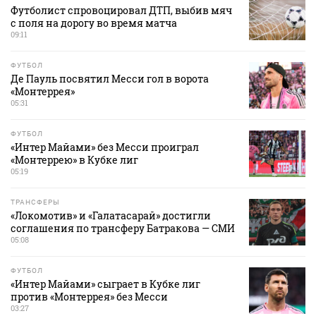
Футболист спровоцировал ДТП, выбив мяч
с поля на дорогу во время матча
09:11
ФУТБОЛ
Де Пауль посвятил Месси гол в ворота
«Монтеррея»
05:31
ФУТБОЛ
«Интер Майами» без Месси проиграл
«Монтеррею» в Кубке лиг
05:19
ТРАНСФЕРЫ
«Локомотив» и «Галатасарай» достигли
соглашения по трансферу Батракова — СМИ
05:08
ФУТБОЛ
«Интер Майами» сыграет в Кубке лиг
против «Монтеррея» без Месси
03:27