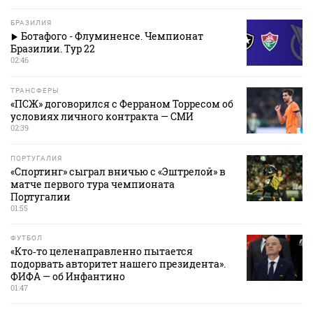
БРАЗИЛИЯ
Ботафого - Флуминенсе. Чемпионат
Бразилии. Тур 22
02:46
ТРАНСФЕРЫ
«ПСЖ» договорился с Ферраном Торресом об
условиях личного контракта — СМИ
02:39
ПОРТУГАЛИЯ
«Спортинг» сыграл вничью с «Эштрелой» в
матче первого тура чемпионата
Португалии
01:55
ФУТБОЛ
«Кто‑то целенаправленно пытается
подорвать авторитет нашего президента».
ФИФА — об Инфантино
01:47