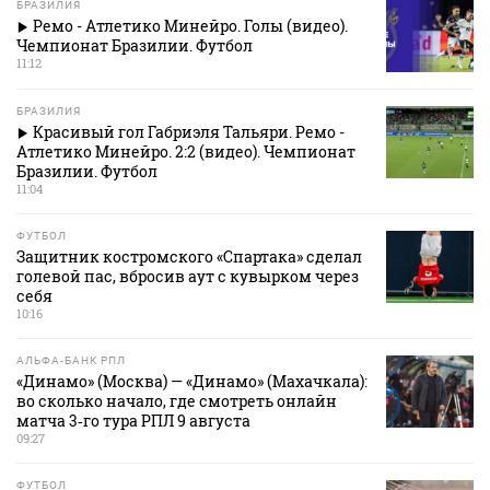
БРАЗИЛИЯ
Ремо - Атлетико Минейро. Голы (видео).
Чемпионат Бразилии. Футбол
11:12
БРАЗИЛИЯ
Красивый гол Габриэля Тальяри. Ремо -
Атлетико Минейро. 2:2 (видео). Чемпионат
Бразилии. Футбол
11:04
ФУТБОЛ
Защитник костромского «Спартака» сделал
голевой пас, вбросив аут с кувырком через
себя
10:16
АЛЬФА-БАНК РПЛ
«Динамо» (Москва) — «Динамо» (Махачкала):
во сколько начало, где смотреть онлайн
матча 3‑го тура РПЛ 9 августа
09:27
ФУТБОЛ