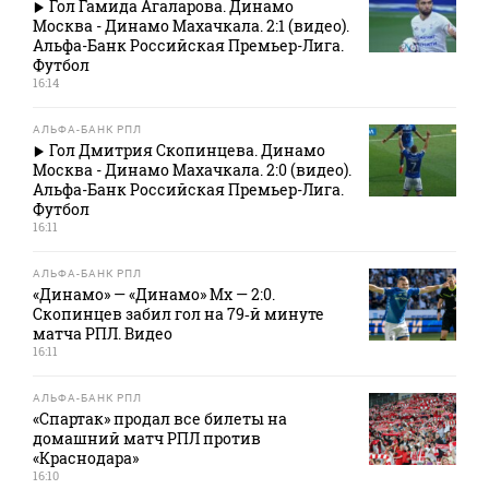
Гол Гамида Агаларова. Динамо
Москва - Динамо Махачкала. 2:1 (видео).
Альфа-Банк Российская Премьер-Лига.
Футбол
16:14
АЛЬФА-БАНК РПЛ
Гол Дмитрия Скопинцева. Динамо
Москва - Динамо Махачкала. 2:0 (видео).
Альфа-Банк Российская Премьер-Лига.
Футбол
16:11
АЛЬФА-БАНК РПЛ
«Динамо» — «Динамо» Мх — 2:0.
Скопинцев забил гол на 79‑й минуте
матча РПЛ. Видео
16:11
АЛЬФА-БАНК РПЛ
«Спартак» продал все билеты на
домашний матч РПЛ против
«Краснодара»
16:10