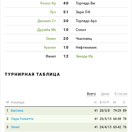
Колос Кр
4:0
Торпедо Вж
Луч
5:1
Заря Л-К
Динамо Ст
3:0
Торпедо Арз
Дружба Мк
1:0
Сокол
Океан
2:0
Чкаловец
Уралан
1:0
Нефтехимик
Факел
1:2
Звезда Ир
ТУРНИРНАЯ ТАБЛИЦА
Всего
Дома
В гостях
№
Команда
И
В/Н/П
М
О
1
Балтика
41
28/5/8
79-29
89
2
Лада-Тольятти
41
25/3/13
66-38
78
3
Зенит
41
24/4/13
65-42
76