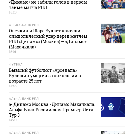
«Динамо» не забили голов в первом
тайме матча РПЛ
15:20
АЛЬФА-БАНК РПЛ
Овечкин и Шара Буллет нанесли
символический удар перед матчем
РПЛ «Динамо» (Москва) — «Динамо»
(Махачкала)
15:01
ФУТБОЛ
Бывший футболист «Арсенала»
Кулешин умер из‑за онкологии в
возрасте 25 лет
14:46
АЛЬФА-БАНК РПЛ
Динамо Москва - Динамо Махачкала.
Альфа-Банк Российская Премьер-Лига.
Тур 3
14:20
АЛЬФА-БАНК РПЛ