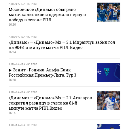
АЛЬФА-БАНК РПЛ
Московское «Динамо» обыграло
махачкалинское и одержало первую
победу в сезоне РПЛ
16:26
АЛЬФА-БАНК РПЛ
«Динамо» — «Динамо» Мх — 3:1. Миранчук забил гол
на 90+3‑й минуте матча РПЛ. Видео
16:24
АЛЬФА-БАНК РПЛ
Зенит - Родина. Альфа-Банк
Российская Премьер-Лига. Тур 3
16:20
АЛЬФА-БАНК РПЛ
«Динамо» — «Динамо» Мх — 2:1. Агаларов
сократил разницу в счете на 81‑й
минуте матча РПЛ. Видео
16:14
АЛЬФА-БАНК РПЛ