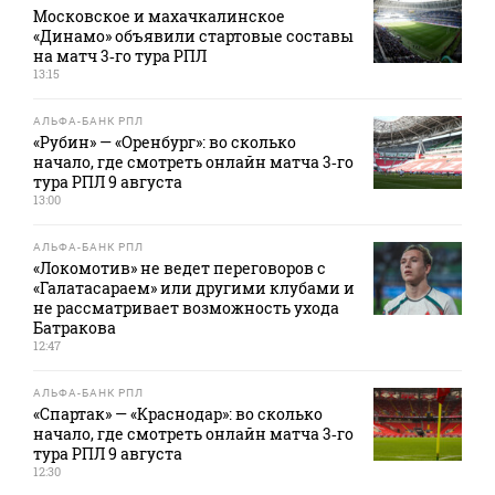
Московское и махачкалинское
«Динамо» объявили стартовые составы
на матч 3‑го тура РПЛ
13:15
АЛЬФА-БАНК РПЛ
«Рубин» — «Оренбург»: во сколько
начало, где смотреть онлайн матча 3‑го
тура РПЛ 9 августа
13:00
АЛЬФА-БАНК РПЛ
«Локомотив» не ведет переговоров с
«Галатасараем» или другими клубами и
не рассматривает возможность ухода
Батракова
12:47
АЛЬФА-БАНК РПЛ
«Спартак» — «Краснодар»: во сколько
начало, где смотреть онлайн матча 3‑го
тура РПЛ 9 августа
12:30