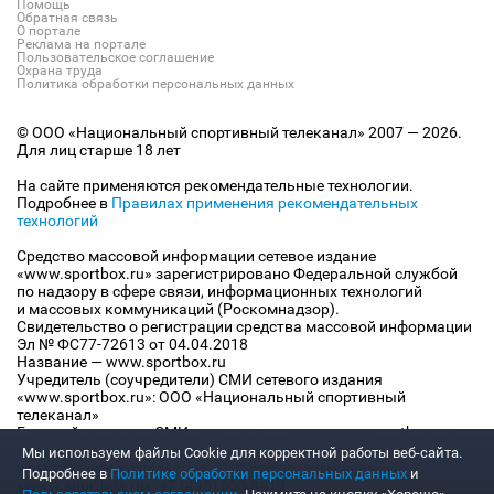
Помощь
Обратная связь
О портале
Реклама на портале
Пользовательское соглашение
Охрана труда
Политика обработки персональных данных
© ООО «Национальный спортивный телеканал» 2007 — 2026.
Для лиц старше 18 лет
На сайте применяются рекомендательные технологии.
Подробнее в
Правилах применения рекомендательных
технологий
Средство массовой информации сетевое издание
«www.sportbox.ru» зарегистрировано Федеральной службой
по надзору в сфере связи, информационных технологий
и массовых коммуникаций (Роскомнадзор).
Свидетельство о регистрации средства массовой информации
Эл № ФС77-72613 от 04.04.2018
Название — www.sportbox.ru
Учредитель (соучредители) СМИ сетевого издания
«www.sportbox.ru»: ООО «Национальный спортивный
телеканал»
Главный редактор СМИ сетевого издания «www.sportbox.ru»:
Конов В.А.
Мы используем файлы Сookie для корректной работы веб-сайта.
Номер телефона редакции СМИ сетевого издания
Подробнее в
Политике обработки персональных данных
и
«www.sportbox.ru»: +7 (495) 653 8419