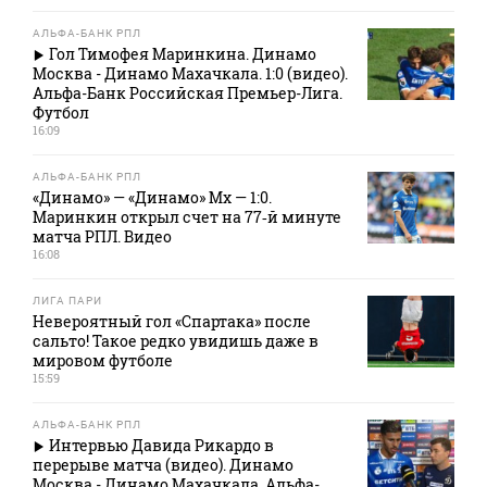
АЛЬФА-БАНК РПЛ
Гол Тимофея Маринкина. Динамо
Москва - Динамо Махачкала. 1:0 (видео).
Альфа-Банк Российская Премьер-Лига.
Футбол
16:09
АЛЬФА-БАНК РПЛ
«Динамо» — «Динамо» Мх — 1:0.
Маринкин открыл счет на 77‑й минуте
матча РПЛ. Видео
16:08
ЛИГА ПАРИ
Невероятный гол «Спартака» после
сальто! Такое редко увидишь даже в
мировом футболе
15:59
АЛЬФА-БАНК РПЛ
Интервью Давида Рикардо в
перерыве матча (видео). Динамо
Москва - Динамо Махачкала. Альфа-