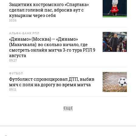
Защитник костромского «Спартака»
сделал голевой пас, вбросив аут с
кувырком через себя
10:16
АЛЬФА-БАНК РПЛ
«Динамо» (Москва) — «Динамо»
(Махачкала): во сколько начало, где
смотреть онлайн матча 3‑го тура РПЛ 9
августа
09:27
ФУТБОЛ
Футболист спровоцировал ДТП, выбив
мяч с поля на дорогу во время матча
09:11
ЕЩЕ