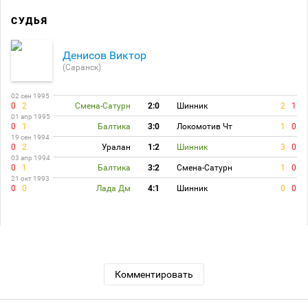
СУДЬЯ
Денисов Виктор
(Саранск)
02 сен 1995
0
2
Смена-Сатурн
2:0
Шинник
2
1
01 апр 1995
0
1
Балтика
3:0
Локомотив Чт
1
0
19 сен 1994
0
2
Уралан
1:2
Шинник
3
0
03 апр 1994
0
1
Балтика
3:2
Смена-Сатурн
1
0
21 окт 1993
0
0
Лада Дм
4:1
Шинник
0
0
Комментировать