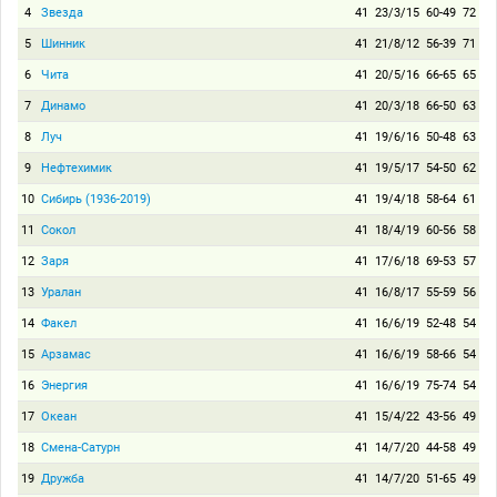
4
Звезда
41
23/3/15
60-49
72
5
Шинник
41
21/8/12
56-39
71
6
Чита
41
20/5/16
66-65
65
7
Динамо
41
20/3/18
66-50
63
8
Луч
41
19/6/16
50-48
63
9
Нефтехимик
41
19/5/17
54-50
62
10
Сибирь (1936-2019)
41
19/4/18
58-64
61
11
Сокол
41
18/4/19
60-56
58
12
Заря
41
17/6/18
69-53
57
13
Уралан
41
16/8/17
55-59
56
14
Факел
41
16/6/19
52-48
54
15
Арзамас
41
16/6/19
58-66
54
16
Энергия
41
16/6/19
75-74
54
17
Океан
41
15/4/22
43-56
49
18
Смена-Сатурн
41
14/7/20
44-58
49
19
Дружба
41
14/7/20
51-65
49