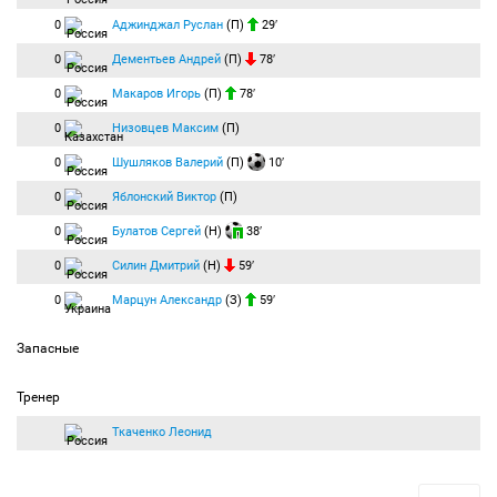
0
Аджинджал Руслан
(П)
29′
0
Дементьев Андрей
(П)
78′
0
Макаров Игорь
(П)
78′
0
Низовцев Максим
(П)
0
Шушляков Валерий
(П)
10′
0
Яблонский Виктор
(П)
0
Булатов Сергей
(Н)
38′
0
Силин Дмитрий
(Н)
59′
0
Марцун Александр
(З)
59′
Запасные
Тренер
Ткаченко Леонид