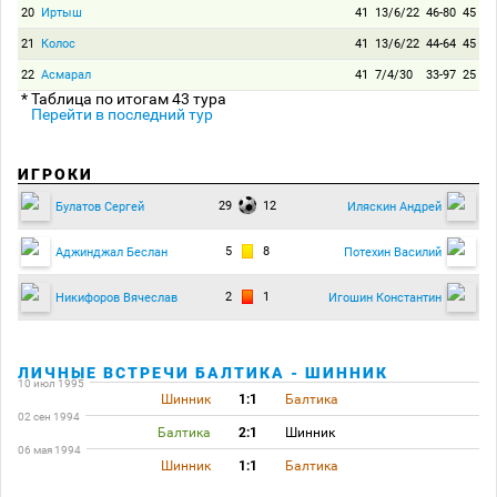
20
Иртыш
41
13/6/22
46-80
45
21
Колос
41
13/6/22
44-64
45
22
Асмарал
41
7/4/30
33-97
25
* Таблица по итогам 43 тура
Перейти в последний тур
ИГРОКИ
29
12
Булатов Сергей
Иляскин Андрей
5
8
Аджинджал Беслан
Потехин Василий
2
1
Никифоров Вячеслав
Игошин Константин
ЛИЧНЫЕ ВСТРЕЧИ БАЛТИКА - ШИННИК
10 июл 1995
Шинник
1:1
Балтика
02 сен 1994
Балтика
2:1
Шинник
06 мая 1994
Шинник
1:1
Балтика