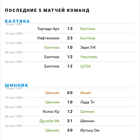
ПОСЛЕДНИЕ 5 МАТЧЕЙ КОМАНД
БАЛТИКА
19 окт 1995
Торпедо Арз
1:3
Балтика
16 окт 1995
Нефтехимик
2:3
Балтика
12 окт 1995
Балтика
1:0
Заря Л-К
09 окт 1995
Балтика
1:2
Чкаловец
04 окт 1995
Балтика
1:2
ЦСКА
ШИННИК
19 окт 1995
Шинник
0:0
Факел
16 окт 1995
Шинник
1:0
Лада Тл
09 окт 1995
Колос Кр
1:2
Шинник
06 окт 1995
Дружба Мк
2:1
Шинник
30 сен 1995
Шинник
3:0
Иртыш Ом