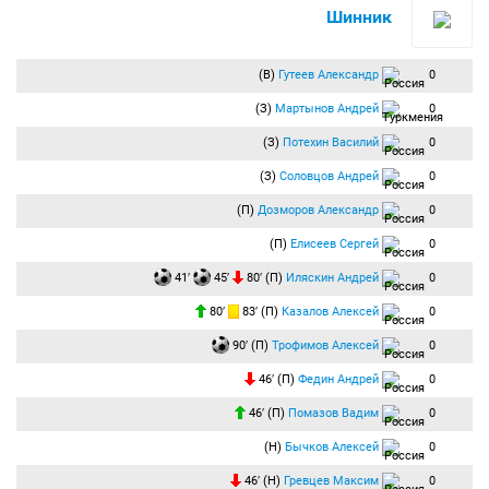
Шинник
(В)
Гутеев Александр
0
(З)
Мартынов Андрей
0
(З)
Потехин Василий
0
(З)
Соловцов Андрей
0
(П)
Дозморов Александр
0
(П)
Елисеев Сергей
0
41′
45′
80′ (П)
Иляскин Андрей
0
80′
83′ (П)
Казалов Алексей
0
90′ (П)
Трофимов Алексей
0
46′ (П)
Федин Андрей
0
46′ (П)
Помазов Вадим
0
(Н)
Бычков Алексей
0
46′ (Н)
Гревцев Максим
0