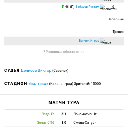
46′ (П)
Забиров Рустам
0
Запасные
Тренер
Волчок Игорь
? Условные обозначения
СУДЬЯ
Денисов Виктор
(Саранск)
СТАДИОН
«Балтика»
(Калининград)
Зрителей: 15000
МАТЧИ ТУРА
Лада Тл
5:1
Локомотив Чт
Зенит СПб
1:0
Смена-Сатурн