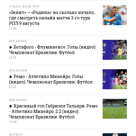
АЛЬФА-БАНК РПЛ
«Зенит» — «Родина»: во сколько начало,
где смотреть онлайн матча 3‑го тура
РПЛ 9 августа
11:38
БРАЗИЛИЯ
Ботафого - Флуминенсе. Голы (видео).
Чемпионат Бразилии. Футбол
11:13
БРАЗИЛИЯ
Ремо - Атлетико Минейро. Голы
(видео). Чемпионат Бразилии. Футбол
11:12
БРАЗИЛИЯ
Красивый гол Габриэля Тальяри. Ремо
- Атлетико Минейро. 2:2 (видео).
Чемпионат Бразилии. Футбол
11:04
ФУТБОЛ