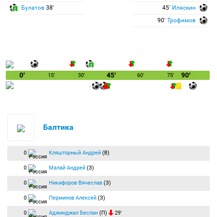
Булатов
38′
45′
Иляскин
90′
Трофимов
0′
45′
90′
15′
30′
60′
75′
Балтика
0
Кляшторный Андрей
(В)
0
Малай Андрей
(З)
0
Никифоров Вячеслав
(З)
0
Перминов Алексей
(З)
0
Аджинджал Беслан
(П)
29′