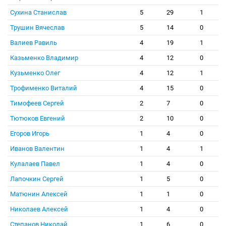
Сухина Станислав
5
29
1
Трушин Вячеслав
5
14
0
Валиев Равиль
4
19
1
Казьменко Владимир
4
12
0
Кузьменко Олег
4
12
1
Трофименко Виталий
4
15
0
Тимофеев Сергей
2
7
0
Тютюков Евгений
2
10
0
Егоров Игорь
1
4
0
Иванов Валентин
1
4
1
Кулалаев Павел
1
4
0
Лапочкин Сергей
1
5
0
Матюнин Алексей
1
1
0
Николаев Алексей
1
4
0
Степанов Николай
1
6
0