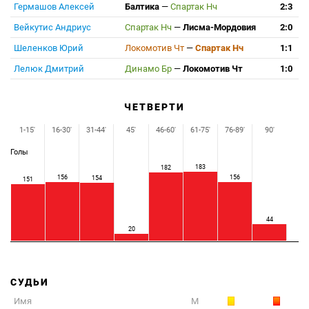
Гермашов Алексей
Балтика
—
Спартак Нч
2:3
Вейкутис Андриус
Спартак Нч
—
Лисма-Мордовия
2:0
Шеленков Юрий
Локомотив Чт
—
Спартак Нч
1:1
Лелюк Дмитрий
Динамо Бр
—
Локомотив Чт
1:0
ЧЕТВЕРТИ
1-15'
16-30'
31-44'
45'
46-60'
61-75'
76-89'
90'
Голы
183
182
156
156
154
151
44
20
СУДЬИ
Имя
М