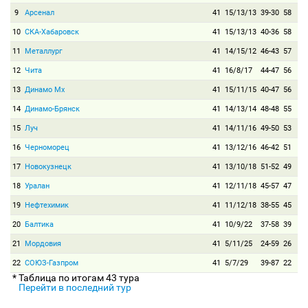
9
Арсенал
41
15/13/13
39-30
58
10
СКА-Хабаровск
41
15/13/13
40-36
58
11
Металлург
41
14/15/12
46-43
57
12
Чита
41
16/8/17
44-47
56
13
Динамо Мх
41
15/11/15
40-47
56
14
Динамо-Брянск
41
14/13/14
48-48
55
15
Луч
41
14/11/16
49-50
53
16
Черноморец
41
13/12/16
46-42
51
17
Новокузнецк
41
13/10/18
51-52
49
18
Уралан
41
12/11/18
45-57
47
19
Нефтехимик
41
11/12/18
38-55
45
20
Балтика
41
10/9/22
37-58
39
21
Мордовия
41
5/11/25
24-59
26
22
СОЮЗ-Газпром
41
5/7/29
39-87
22
* Таблица по итогам 43 тура
Перейти в последний тур