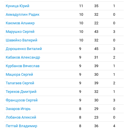
Куница Юрий
11
35
1
Ахмадуллин Радик
10
32
0
Каюмов Альмир
10
22
0
Марушко Сергей
10
43
3
Шавейко Валерий
10
32
0
Дорошенко Виталий
9
45
3
Кабаков Александр
9
31
2
Курбанов Вячеслав
9
39
1
Мацюра Сергей
9
30
1
Талагаев Сергей
9
39
2
Терехов Дмитрий
9
32
1
Французов Сергей
9
30
3
Захаров Игорь
8
29
0
Лобанов Алексей
8
23
0
Петтай Владимир
8
36
4