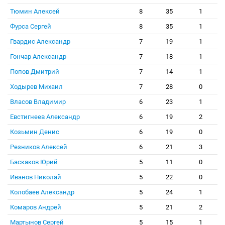
Тюмин Алексей
8
35
1
Фурса Сергей
8
35
1
Гвардис Александр
7
19
1
Гончар Александр
7
18
1
Попов Дмитрий
7
14
1
Ходырев Михаил
7
28
0
Власов Владимир
6
23
1
Евстигнеев Александр
6
19
2
Козьмин Денис
6
19
0
Резников Алексей
6
21
3
Баскаков Юрий
5
11
0
Иванов Николай
5
22
0
Колобаев Александр
5
24
1
Комаров Андрей
5
21
2
Мартынов Сергей
5
15
1