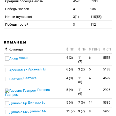
Средняя посещаемость
4670
5133
Победы хозяев
4
235
Ничьи (нулевые)
3(1)
115(55)
Победы гостей
3
112
КОМАНДЫ
Команда
ПП
ПН
ГВНЗ
СП
Анжи
4 (2)
11
6
5558
(7)
Арсенал Тл
6 (4)
3 (2)
5
5183
Балтика
4 (3)
11
4
4692
(8)
Газовик-
5 (4)
11
4
2926
(9)
Газпром
Динамо Бр
5 (4)
7 (6)
14
5385
Динамо Мх
11 (7)
9 (7)
8
5960