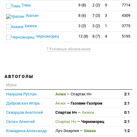
Томь
9 (8)
2 (2)
9
7714
Уралан
8 (6)
7 (3)
3
4309
Химки
3 (3)
3 (2)
1
3775
Черноморец
12 (8)
8 (7)
4
5195
? Условные обозначения
АВТОГОЛЫ
Игрок
Нахушев Руслан
Анжи
—
Спартак Нч
2:1
Дубровских Игорь
Анжи
—
Газовик-Газпром
2:1
Скворцов Анатолий
Спартак Нч
—
Химки
0:1
Селин Алексей
Спартак Нч
—
Черноморец
2:1
Комадина Александр
Луч-Энергия
—
Химки
1:2