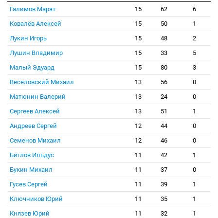
Галимов Марат
15
62
6
Ковалёв Алексей
15
50
1
Лукин Игорь
15
48
2
Лушин Владимир
15
33
5
Малый Эдуард
15
80
3
Веселовский Михаил
13
56
0
Матюнин Валерий
13
24
0
Сергеев Алексей
13
51
1
Андреев Сергей
12
44
0
Семенов Михаил
12
46
0
Биглов Ильдус
11
42
1
Букин Михаил
11
37
0
Гусев Сергей
11
39
1
Ключников Юрий
11
35
1
Князев Юрий
11
32
1