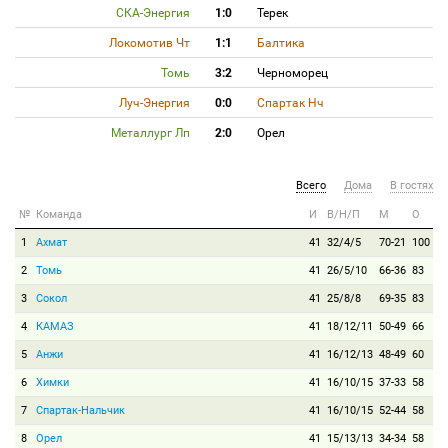
СКА-Энергия
1:0
Терек
Локомотив Чт
1:1
Балтика
Томь
3:2
Черноморец
Луч-Энергия
0:0
Спартак Нч
Металлург Лп
2:0
Орел
Всего
Дома
В гостях
№
Команда
И
В/Н/П
М
О
1
Ахмат
41
32/4/5
70-21
100
2
Томь
41
26/5/10
66-36
83
3
Сокол
41
25/8/8
69-35
83
4
КАМАЗ
41
18/12/11
50-49
66
5
Анжи
41
16/12/13
48-49
60
6
Химки
41
16/10/15
37-33
58
7
Спартак-Нальчик
41
16/10/15
52-44
58
8
Орел
41
15/13/13
34-34
58