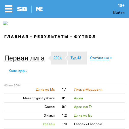
Войти
ГЛАВНАЯ
РЕЗУЛЬТАТЫ
ФУТБОЛ
Первая лига
2004
Тур 43
Статистика
Календарь
03 ноя 2004
Динамо Мх
1:1
Лисма-Мордовия
Металлург-Кузбасс
0:1
Анжи
Сокол
0:1
Арсенал Тл
Химки
1:2
Динамо Бр
Уралан
1:0
Газовик-Газпром