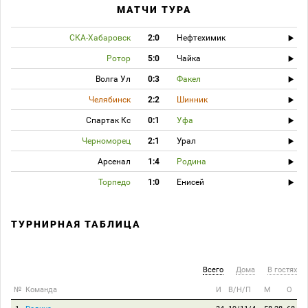
МАТЧИ ТУРА
СКА-Хабаровск
2:0
Нефтехимик
Ротор
5:0
Чайка
Волга Ул
0:3
Факел
Челябинск
2:2
Шинник
Спартак Кс
0:1
Уфа
Черноморец
2:1
Урал
Арсенал
1:4
Родина
Торпедо
1:0
Енисей
ТУРНИРНАЯ ТАБЛИЦА
Всего
Дома
В гостях
№
Команда
И
В/Н/П
М
О