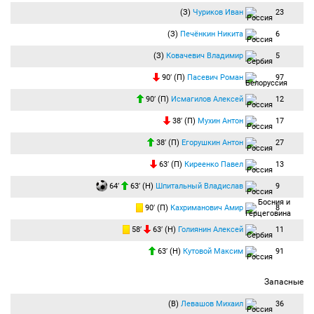
(З)
Чуриков Иван
23
(З)
Печёнкин Никита
6
(З)
Ковачевич Владимир
5
90′ (П)
Пасевич Роман
97
90′ (П)
Исмагилов Алексей
12
38′ (П)
Мухин Антон
17
38′ (П)
Егорушкин Антон
27
63′ (П)
Киреенко Павел
13
64′
63′ (Н)
Шпитальный Владислав
9
90′ (П)
Кахриманович Амир
8
58′
63′ (Н)
Голиянин Алексей
11
63′ (Н)
Кутовой Максим
91
Запасные
(В)
Левашов Михаил
36