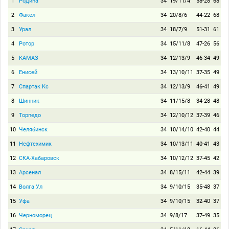
1
Родина
34
19/11/4
58-28
68
2
Факел
34
20/8/6
44-22
68
3
Урал
34
18/7/9
51-31
61
4
Ротор
34
15/11/8
47-26
56
5
КАМАЗ
34
12/13/9
46-34
49
6
Енисей
34
13/10/11
37-35
49
7
Спартак Кс
34
12/13/9
46-41
49
8
Шинник
34
11/15/8
34-28
48
9
Торпедо
34
12/10/12
37-39
46
10
Челябинск
34
10/14/10
42-40
44
11
Нефтехимик
34
10/13/11
40-41
43
12
СКА-Хабаровск
34
10/12/12
37-45
42
13
Арсенал
34
8/15/11
42-44
39
14
Волга Ул
34
9/10/15
35-48
37
15
Уфа
34
9/10/15
32-40
37
16
Черноморец
34
9/8/17
37-49
35