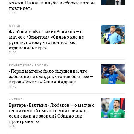
нужна. На наши клубы и сборные это не
повлияет»
11:33
ФУТБОЛ
Футболист «Балтики» Беликов — о
матче с «Зенитом»: «Сильно нас не
ругали, потому что полностью
отдавались игре»
11:00
FONBET КУБОК РОССИИ
«Перед матчем было ощущение, что
забью, но не ожидал, что так быстро» —
игрок «Зенита» Кевин Андраде
10:47
ФУТБОЛ
Вратарь «Балтики» Любаков — о матче с
«Зенитом»: «А смысл в моих сейвах,
если сами не забили? Обидно так
проигрывать»
10:16