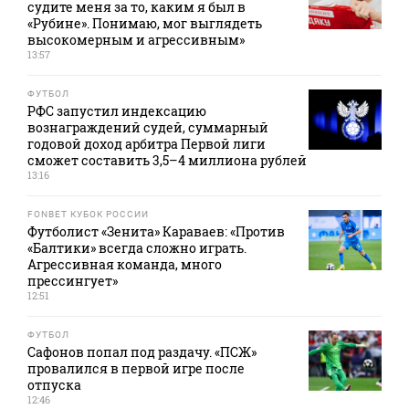
судите меня за то, каким я был в
«Рубине». Понимаю, мог выглядеть
высокомерным и агрессивным»
13:57
ФУТБОЛ
РФС запустил индексацию
вознаграждений судей, суммарный
годовой доход арбитра Первой лиги
сможет составить 3,5–4 миллиона рублей
13:16
FONBET КУБОК РОССИИ
Футболист «Зенита» Караваев: «Против
«Балтики» всегда сложно играть.
Агрессивная команда, много
прессингует»
12:51
ФУТБОЛ
Сафонов попал под раздачу. «ПСЖ»
провалился в первой игре после
отпуска
12:46