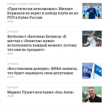
FONBET КУБОК РОССИИ
«Практически невозможно». Михаил
Кержаков не верит в победу клуба не из
РПЛ в Кубке России
09:16
ФУТБОЛ
Футболист «Балтики» Беликов: «В
матчах с «Зенитом» нужно
использовать каждый момент, потому
что они не прощают»
08:21
ФУТБОЛ
«Восстановим доверие». ФИФА заявила,
что будет защищать свою репутацию
07:19
ФУТБОЛ
Марино Пушич возглавил «Аль‑Ахли»
05:58