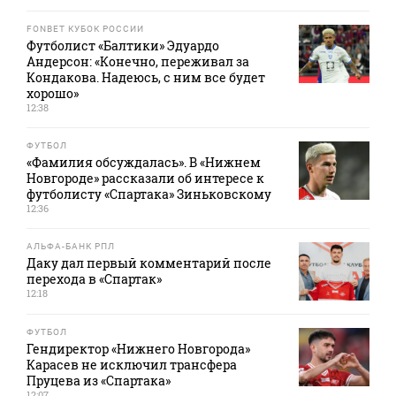
FONBET КУБОК РОССИИ
Футболист «Балтики» Эдуардо
Андерсон: «Конечно, переживал за
Кондакова. Надеюсь, с ним все будет
хорошо»
12:38
ФУТБОЛ
«Фамилия обсуждалась». В «Нижнем
Новгороде» рассказали об интересе к
футболисту «Спартака» Зиньковскому
12:36
АЛЬФА-БАНК РПЛ
Даку дал первый комментарий после
перехода в «Спартак»
12:18
ФУТБОЛ
Гендиректор «Нижнего Новгорода»
Карасев не исключил трансфера
Пруцева из «Спартака»
12:07