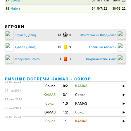
17
Сокол
34
5/11/18
16-44
26
18
Чайка
34
5/7/22
30-76
22
ИГРОКИ
13
6
Караев Давид
Шпитальный Владислав
10
9
Хубаев Давид
Голиянин Алексей
1
1
Мануйлов Роман
Кахриманович Амир
ЛИЧНЫЕ ВСТРЕЧИ КАМАЗ - СОКОЛ
03 сен 2025
Сокол
0:2
КАМАЗ
09 ноя 2024
КАМАЗ
3:1
Сокол
27 июл 2024
Сокол
1:0
КАМАЗ
25 мая 2024
КАМАЗ
1:2
Сокол
09 сен 2023
Сокол
1:1
КАМАЗ