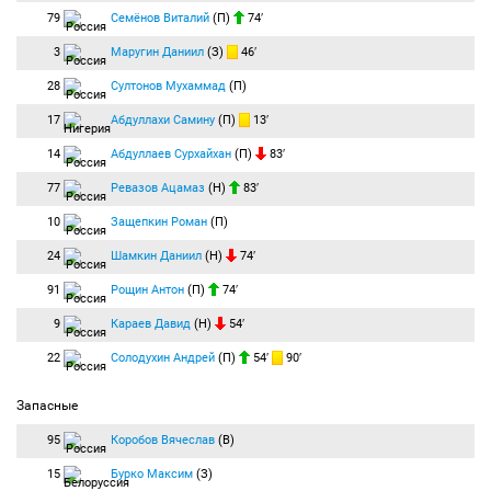
79
Семёнов Виталий
(П)
74′
3
Маругин Даниил
(З)
46′
28
Султонов Мухаммад
(П)
17
Абдуллахи Самину
(П)
13′
14
Абдуллаев Сурхайхан
(П)
83′
77
Ревазов Ацамаз
(Н)
83′
10
Защепкин Роман
(П)
24
Шамкин Даниил
(Н)
74′
91
Рощин Антон
(П)
74′
9
Караев Давид
(Н)
54′
22
Солодухин Андрей
(П)
54′
90′
Запасные
95
Коробов Вячеслав
(В)
15
Бурко Максим
(З)