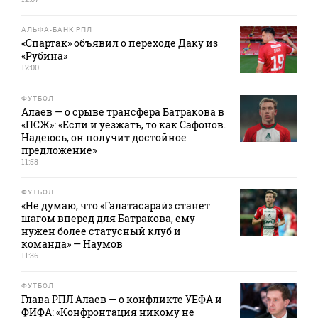
АЛЬФА-БАНК РПЛ
«Спартак» объявил о переходе Даку из
«Рубина»
12:00
ФУТБОЛ
Алаев — о срыве трансфера Батракова в
«ПСЖ»: «Если и уезжать, то как Сафонов.
Надеюсь, он получит достойное
предложение»
11:58
ФУТБОЛ
«Не думаю, что «Галатасарай» станет
шагом вперед для Батракова, ему
нужен более статусный клуб и
команда» — Наумов
11:36
ФУТБОЛ
Глава РПЛ Алаев — о конфликте УЕФА и
ФИФА: «Конфронтация никому не