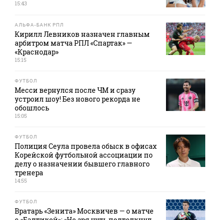
15:43
АЛЬФА-БАНК РПЛ
Кирилл Левников назначен главным
арбитром матча РПЛ «Спартак» —
«Краснодар»
15:15
ФУТБОЛ
Месси вернулся после ЧМ и сразу
устроил шоу! Без нового рекорда не
обошлось
15:05
ФУТБОЛ
Полиция Сеула провела обыск в офисах
Корейской футбольной ассоциации по
делу о назначении бывшего главного
тренера
14:55
ФУТБОЛ
Вратарь «Зенита» Москвичев — о матче
с «Балтикой»: «Не зря чуть подтолкнул