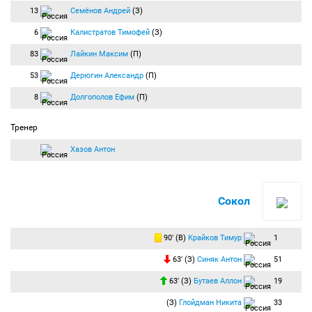
13
Семёнов Андрей
(З)
6
Калистратов Тимофей
(З)
83
Лайкин Максим
(П)
53
Дерюгин Александр
(П)
8
Долгополов Ефим
(П)
Тренер
Хазов Антон
Сокол
90′ (В)
Крайков Тимур
1
63′ (З)
Синяк Антон
51
63′ (З)
Бутаев Аллон
19
(З)
Глойдман Никита
33