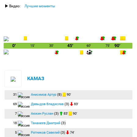
Видео:
Лучшие моменты
0′
45′
90′
15′
30′
60′
75′
КАМАЗ
31
Анисимов Артур
(В)
90′
69
Давыдов Владислав
(З)
83′
7
Аюкин Руслан
(З)
83′
90′
18
Тананеев Дмитрий
(З)
5
Ратников Савелий
(З)
74′