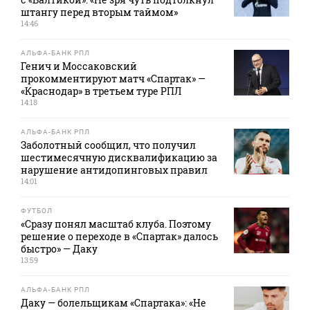
штангу перед вторым таймом»
14:46
АЛЬФА-БАНК РПЛ
Генич и Моссаковский
прокомментируют матч «Спартак» —
«Краснодар» в третьем туре РПЛ
14:18
АЛЬФА-БАНК РПЛ
Заболотный сообщил, что получил
шестимесячную дисквалификацию за
нарушение антидопинговых правил
14:01
ФУТБОЛ
«Сразу понял масштаб клуба. Поэтому
решение о переходе в «Спартак» далось
быстро» — Даку
13:59
АЛЬФА-БАНК РПЛ
Даку — болельщикам «Спартака»: «Не