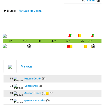
90′
Уткин
Видео:
Лучшие моменты
0′
45′
90′
15′
30′
60′
75′
Чайка
58
Фадеев Семён
(В)
74
Гузиев Егор
(З)
39
Маслов Павел
(З)
75′
27
Крутовских Артём
(З)