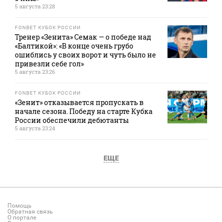
5 августа 23:28
FONBET КУБОК РОССИИ
Тренер «Зенита» Семак — о победе над
«Балтикой»: «В конце очень грубо
ошиблись у своих ворот и чуть было не
привезли себе гол»
5 августа 23:26
FONBET КУБОК РОССИИ
«Зенит» отказывается пропускать в
начале сезона. Победу на старте Кубка
России обеспечили дебютанты
5 августа 23:24
ЕЩЕ
Помощь
Обратная связь
О портале