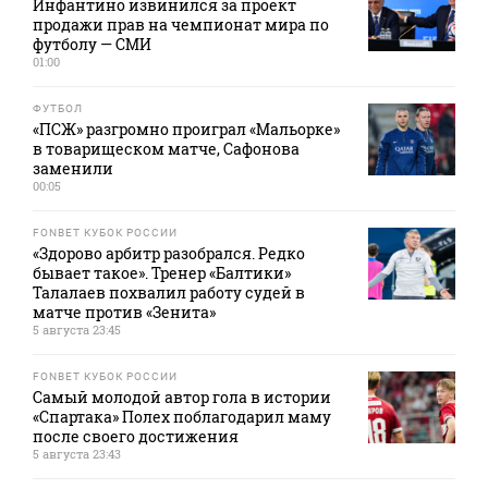
Инфантино извинился за проект
продажи прав на чемпионат мира по
футболу — СМИ
01:00
ФУТБОЛ
«ПСЖ» разгромно проиграл «Мальорке»
в товарищеском матче, Сафонова
заменили
00:05
FONBET КУБОК РОССИИ
«Здорово арбитр разобрался. Редко
бывает такое». Тренер «Балтики»
Талалаев похвалил работу судей в
матче против «Зенита»
5 августа 23:45
FONBET КУБОК РОССИИ
Самый молодой автор гола в истории
«Спартака» Полех поблагодарил маму
после своего достижения
5 августа 23:43