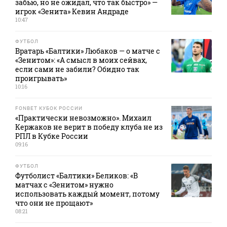
забью, но не ожидал, что так быстро» —
игрок «Зенита» Кевин Андраде
10:47
ФУТБОЛ
Вратарь «Балтики» Любаков — о матче с
«Зенитом»: «А смысл в моих сейвах,
если сами не забили? Обидно так
проигрывать»
10:16
FONBET КУБОК РОССИИ
«Практически невозможно». Михаил
Кержаков не верит в победу клуба не из
РПЛ в Кубке России
09:16
ФУТБОЛ
Футболист «Балтики» Беликов: «В
матчах с «Зенитом» нужно
использовать каждый момент, потому
что они не прощают»
08:21