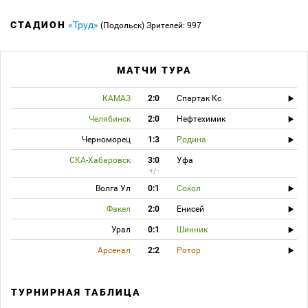
СТАДИОН
«Труд»
(Подольск)
Зрителей: 997
МАТЧИ ТУРА
КАМАЗ
2:0
Спартак Кс
Челябинск
2:0
Нефтехимик
Черноморец
1:3
Родина
СКА-Хабаровск
3:0
Уфа
+/-
Волга Ул
0:1
Сокол
Факел
2:0
Енисей
Урал
0:1
Шинник
Арсенал
2:2
Ротор
ТУРНИРНАЯ ТАБЛИЦА