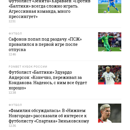
Футболист «Зенита» Караваев: «Против
«Балтики» всегда сложно играть.
Агрессивная команда, много
прессингует»
12:51
ФУТБОЛ
Сафонов попал под раздачу. «ПСЖ»
провалился в первой игре после
отпуска
12:46
FONBET КУБОК РОССИИ
Футболист «Балтики» Эдуардо
Андерсон: «Конечно, переживал за
Кондакова. Надеюсь, с ним все будет
хорошо»
12:38
ФУТБОЛ
«Фамилия обсуждалась». В «Нижнем
Новгороде» рассказали об интересе к
футболисту «Спартака» Зиньковскому
12:36