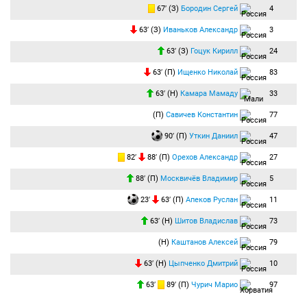
67′ (З)
Бородин Сергей
4
63′ (З)
Иваньков Александр
3
63′ (З)
Гоцук Кирилл
24
63′ (П)
Ищенко Николай
83
63′ (Н)
Камара Мамаду
33
(П)
Савичев Константин
77
90′ (П)
Уткин Даниил
47
82′
88′ (П)
Орехов Александр
27
88′ (П)
Москвичёв Владимир
5
23′
63′ (П)
Апеков Руслан
11
63′ (Н)
Шитов Владислав
73
(Н)
Каштанов Алексей
79
63′ (Н)
Цыпченко Дмитрий
10
63′
89′ (П)
Чурич Марио
97