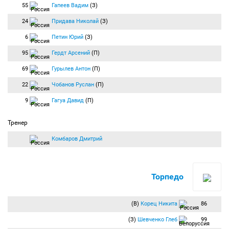
55
Гапеев Вадим
(З)
24
Придава Николай
(З)
6
Петин Юрий
(З)
95
Гердт Арсений
(П)
69
Гурылев Антон
(П)
22
Чобанов Руслан
(П)
9
Гагуа Давид
(П)
Тренер
Комбаров Дмитрий
Торпедо
(В)
Корец Никита
86
(З)
Шевченко Глеб
99