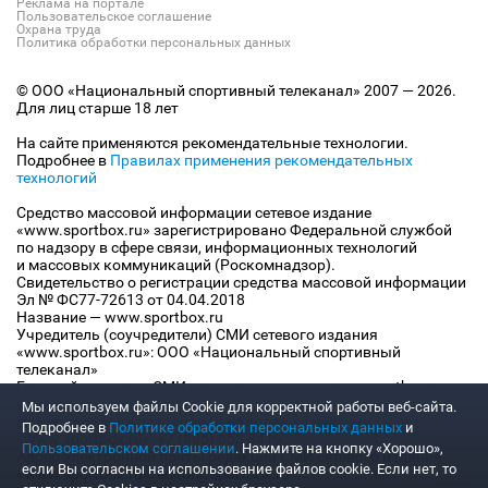
Реклама на портале
Пользовательское соглашение
Охрана труда
Политика обработки персональных данных
© ООО «Национальный спортивный телеканал» 2007 — 2026.
Для лиц старше 18 лет
На сайте применяются рекомендательные технологии.
Подробнее в
Правилах применения рекомендательных
технологий
Средство массовой информации сетевое издание
«www.sportbox.ru» зарегистрировано Федеральной службой
по надзору в сфере связи, информационных технологий
и массовых коммуникаций (Роскомнадзор).
Свидетельство о регистрации средства массовой информации
Эл № ФС77-72613 от 04.04.2018
Название — www.sportbox.ru
Учредитель (соучредители) СМИ сетевого издания
«www.sportbox.ru»: ООО «Национальный спортивный
телеканал»
Главный редактор СМИ сетевого издания «www.sportbox.ru»:
Конов В.А.
Мы используем файлы Сookie для корректной работы веб-сайта.
Номер телефона редакции СМИ сетевого издания
Подробнее в
Политике обработки персональных данных
и
«www.sportbox.ru»: +7 (495) 653 8419
Пользовательском соглашении
. Нажмите на кнопку «Хорошо»,
Адрес электронной почты редакции СМИ сетевого издания
если Вы согласны на использование файлов cookie. Если нет, то
«www.sportbox.ru»: editor@sportbox.ru