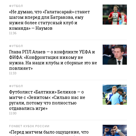
ФУТБОЛ
«Не думаю, что «Галатасарай» станет
шагом вперед для Батракова, ему
нужен более статусный клуб и
команда» — Наумов
11:36
ФУТБОЛ
Глава РПЛ Алаев — о конфликте УЕФА и
ФИФА: «Конфронтация никому не
нужна. На наши клубы и сборные это не
повлияет»
11:33
ФУТБОЛ
Футболист «Балтики» Беликов — о
матче с «Зенитом»: «Сильно нас не
ругали, потому что полностью
отдавались игре»
11:00
FONBET КУБОК РОССИИ
«Перед матчем было ощущение, что