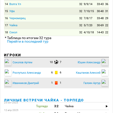
14
Волга Ул
32
9/9/14
33-43
36
15
Уфа
32
7/10/15
30-40
31
16
Черноморец
32
7/8/17
33-48
29
17
Чайка
32
5/7/20
30-69
22
18
Сокол
32
4/10/18
14-43
22
* Таблица по итогам 32 тура
Перейти в последний тур
ИГРОКИ
10
7
Соколов Артем
Юшин Александр
6
6
Роспутько Александр
Каштанов Алексей
1
1
Иванников Дмитрий
Галоян Артур
ЛИЧНЫЕ ВСТРЕЧИ ЧАЙКА - ТОРПЕДО
25 окт 2025
Торпедо
3:2
Чайка
12 апр 2025