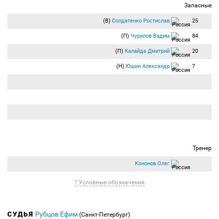
Запасные
(В)
Солдатенко Ростислав
25
(П)
Чурилов Вадим
84
(П)
Калайда Дмитрий
20
(Н)
Юшин Александр
7
Тренер
Кононов Олег
? Условные обозначения
СУДЬЯ
Рубцов Ефим
(Санкт-Петербург)