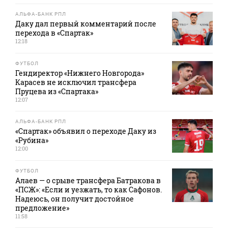
АЛЬФА-БАНК РПЛ
Даку дал первый комментарий после
перехода в «Спартак»
12:18
ФУТБОЛ
Гендиректор «Нижнего Новгорода»
Карасев не исключил трансфера
Пруцева из «Спартака»
12:07
АЛЬФА-БАНК РПЛ
«Спартак» объявил о переходе Даку из
«Рубина»
12:00
ФУТБОЛ
Алаев — о срыве трансфера Батракова в
«ПСЖ»: «Если и уезжать, то как Сафонов.
Надеюсь, он получит достойное
предложение»
11:58