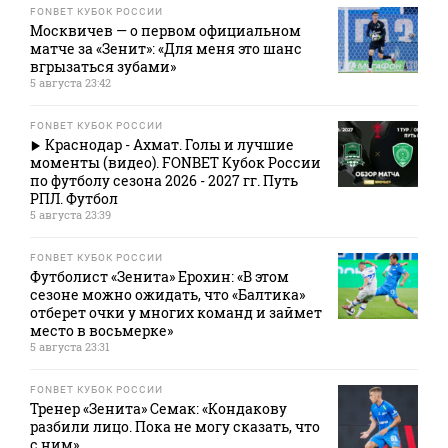
FONBET КУБОК РОССИИ
Москвичев — о первом официальном
матче за «Зенит»: «Для меня это шанс
вгрызаться зубами»
5 августа 23:42
FONBET КУБОК РОССИИ
Краснодар - Ахмат. Голы и лучшие
моменты (видео). FONBET Кубок России
по футболу сезона 2026 - 2027 гг. Путь
РПЛ. Футбол
5 августа 23:39
FONBET КУБОК РОССИИ
Футболист «Зенита» Ерохин: «В этом
сезоне можно ожидать, что «Балтика»
отберет очки у многих команд и займет
место в восьмерке»
5 августа 23:31
FONBET КУБОК РОССИИ
Тренер «Зенита» Семак: «Кондакову
разбили лицо. Пока не могу сказать, что
с ним»