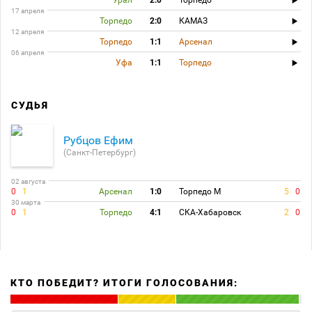
Урал
2:0
Торпедо
17 апреля
Торпедо
2:0
КАМАЗ
12 апреля
Торпедо
1:1
Арсенал
06 апреля
Уфа
1:1
Торпедо
СУДЬЯ
Рубцов Ефим
(Санкт-Петербург)
02 августа
0
1
Арсенал
1:0
Торпедо М
5
0
30 марта
0
1
Торпедо
4:1
СКА-Хабаровск
2
0
КТО ПОБЕДИТ? ИТОГИ ГОЛОСОВАНИЯ: