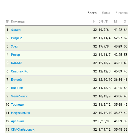
Всего
Дома
В гостях
№
Команда
И
В/Н/П
М
О
1
Факел
32
19/7/6
41-22
64
2
Родина
32
17/11/4
52-27
62
3
Урал
32
17/7/8
48-29
58
4
Ротор
32
14/11/7
42-25
53
5
КАМАЗ
32
12/13/7
46-31
49
6
Спартак Кс
32
12/12/8
45-39
48
7
Енисей
32
12/10/10
36-34
46
8
Шинник
32
11/13/8
31-25
46
9
Челябинск
32
10/13/9
40-36
43
10
Торпедо
32
11/9/12
35-38
42
11
Нефтехимик
32
10/12/10
38-37
42
12
Арсенал
32
8/15/9
41-39
39
13
СКА-Хабаровск
32
9/11/12
35-45
38