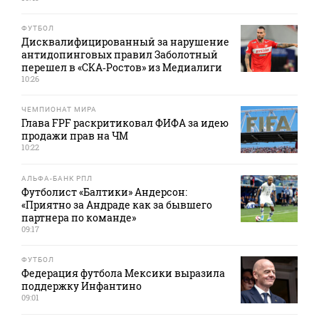
ФУТБОЛ
Дисквалифицированный за нарушение
антидопинговых правил Заболотный
перешел в «СКА‑Ростов» из Медиалиги
10:26
ЧЕМПИОНАТ МИРА
Глава FPF раскритиковал ФИФА за идею
продажи прав на ЧМ
10:22
АЛЬФА-БАНК РПЛ
Футболист «Балтики» Андерсон:
«Приятно за Андраде как за бывшего
партнера по команде»
09:17
ФУТБОЛ
Федерация футбола Мексики выразила
поддержку Инфантино
09:01