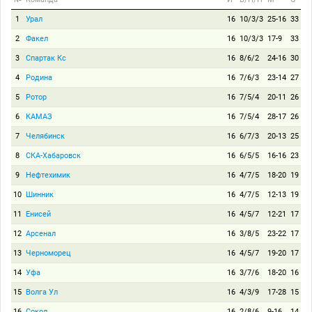
1
Урал
16
10/3/3
25-16
33
2
Факел
16
10/3/3
17-9
33
3
Спартак Кс
16
8/6/2
24-16
30
4
Родина
16
7/6/3
23-14
27
5
Ротор
16
7/5/4
20-11
26
6
КАМАЗ
16
7/5/4
28-17
26
7
Челябинск
16
6/7/3
20-13
25
8
СКА-Хабаровск
16
6/5/5
16-16
23
9
Нефтехимик
16
4/7/5
18-20
19
10
Шинник
16
4/7/5
12-13
19
11
Енисей
16
4/5/7
12-21
17
12
Арсенал
16
3/8/5
23-22
17
13
Черноморец
16
4/5/7
19-20
17
14
Уфа
16
3/7/6
18-20
16
15
Волга Ул
16
4/3/9
17-28
15
16
Сокол
16
2/8/6
9-16
14