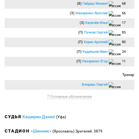
(В)
Гайдаш Михаил
68
(З)
Макаренко Ярослав
66
(З)
Калачёв Илья
17
(П)
Пучков Сергей
85
(П)
Хорин Арсений
80
(П)
Кудряшов Иван
24
(П)
Назаренко Егор
11
Тренер
Бондарь Сергей
? Условные обозначения
СУДЬЯ
Каширин Данил
(Уфа)
СТАДИОН
«Шинник»
(Ярославль)
Зрителей: 3879