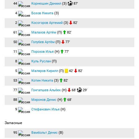
44
Корнюшин Даниил
(З)
87′
4
Бозов Никита
(З)
2
Косогоров Артемий
(З)
82′
61
Малахов Артём
(П)
82′
50
Голубев Артём
(П)
77′
11
Порохов Илья
(Н)
77′
8
Куль Руслан
(П)
5
Маляров Кирилл
(П)
42′
82′
53
Котин Никита
(З)
82′
77
Гонгапшев Альбек
(Н)
68′
29′
88
Миронов Денис
(Н)
68′
9
Стефанович Илья
(Н)
Запасные
95
Вамбольт Денис
(В)