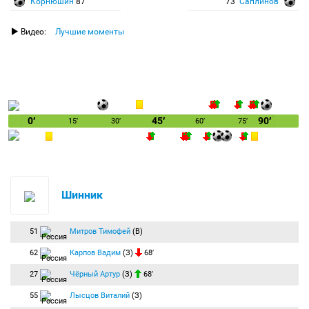
Корнюшин
87′
73′
Саплинов
Видео:
Лучшие моменты
0′
45′
90′
15′
30′
60′
75′
Шинник
51
Митров Тимофей
(В)
62
Карпов Вадим
(З)
68′
27
Чёрный Артур
(З)
68′
55
Лысцов Виталий
(З)