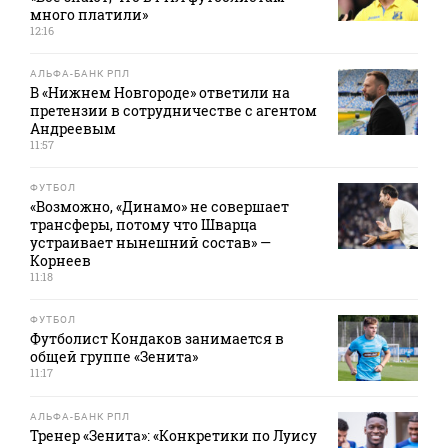
много платили»
12:16
АЛЬФА-БАНК РПЛ
В «Нижнем Новгороде» ответили на
претензии в сотрудничестве с агентом
Андреевым
11:57
ФУТБОЛ
«Возможно, «Динамо» не совершает
трансферы, потому что Шварца
устраивает нынешний состав» —
Корнеев
11:18
ФУТБОЛ
Футболист Кондаков занимается в
общей группе «Зенита»
11:17
АЛЬФА-БАНК РПЛ
Тренер «Зенита»: «Конкретики по Луису