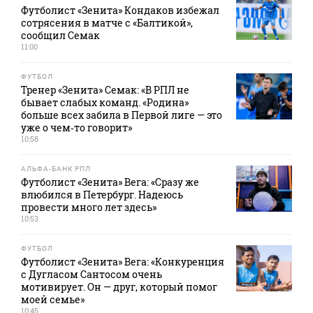
Футболист «Зенита» Кондаков избежал
сотрясения в матче с «Балтикой»,
сообщил Семак
11:00
ФУТБОЛ
Тренер «Зенита» Семак: «В РПЛ не
бывает слабых команд. «Родина»
больше всех забила в Первой лиге — это
уже о чем‑то говорит»
10:58
АЛЬФА-БАНК РПЛ
Футболист «Зенита» Вега: «Сразу же
влюбился в Петербург. Надеюсь
провести много лет здесь»
10:53
ФУТБОЛ
Футболист «Зенита» Вега: «Конкуренция
с Дугласом Сантосом очень
мотивирует. Он — друг, который помог
моей семье»
10:45