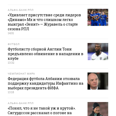
АЛЬФА-БАНК РПЛ
«Удивляет присутствие среди лидеров
«Динамо» Мх и что слишком легко
выиграл «Зенит» — Журавель о старте
сезона РПЛ
14:01
ФУТБОЛ
Футболисту сборной Англии Тони
предъявлено обвинение в нападении в
клубе
13:32
ЧЕМПИОНАТ МИРА
Федерация футбола Албании отозвала
поддержку кандидатуры Инфантино на
выборах президента ФИФА
13:18
АЛЬФА-БАНК РПЛ
«Понял, что я не такой уж и крутой».
Сигурдссон рассказал о погоне на