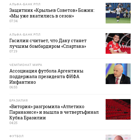
АЛЬФА-БАНК РПЛ
Защитник «Крыльев Советов» Божин:
«Мы уже вкатились в сезон»
07:34
АЛЬФА-БАНК РПЛ
Гасилин считает, что Даку станет
лучшим бомбардиром «Спартака»
07:19
ЧЕМПИОНАТ МИРА
Ассоциация футбола Аргентины
поддержала президента ФИФА
Инфантино
06:55
БРАЗИЛИЯ
«Витория» разгромила «Атлетико
Паранаэнсе» и вышла в четвертьфинал
Кубка Бразилии
04:25
ФУТБОЛ