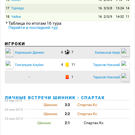
17
Торпедо
16
3/5/8
13-24
14
18
Чайка
16
2/5/9
14-32
11
* Таблица по итогам 16 тура
Перейти в последний тур
ИГРОКИ
6
7
Корнюшин Даниил
Калмыков Амур
4
11
Гонгапшев Альбек
Тарасов Николай
-
1
Тарасов Николай
ЛИЧНЫЕ ВСТРЕЧИ ШИННИК - СПАРТАК
06 мар 2016
Шинник
3:3
Спартак Кс
03 июл 2015
Шинник
2:2
Спартак Кс
25 июн 2014
Шинник
2:1
Спартак Кс