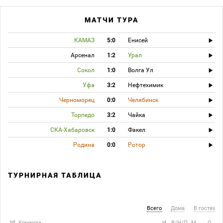
МАТЧИ ТУРА
КАМАЗ
5:0
Енисей
Арсенал
1:2
Урал
Сокол
1:0
Волга Ул
Уфа
3:2
Нефтехимик
Черноморец
0:0
Челябинск
Торпедо
3:2
Чайка
СКА-Хабаровск
1:0
Факел
Родина
0:0
Ротор
ТУРНИРНАЯ ТАБЛИЦА
Всего
Дома
В гостях
№
Команда
И
В/Н/П
М
О