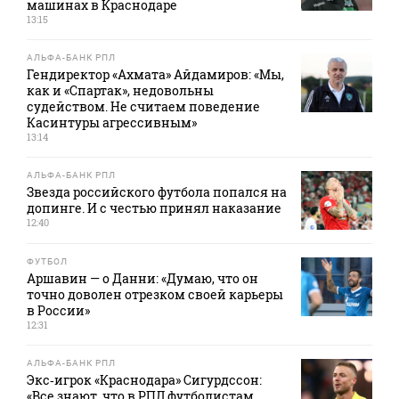
машинах в Краснодаре
13:15
АЛЬФА-БАНК РПЛ
Гендиректор «Ахмата» Айдамиров: «Мы,
как и «Спартак», недовольны
судейством. Не считаем поведение
Касинтуры агрессивным»
13:14
АЛЬФА-БАНК РПЛ
Звезда российского футбола попался на
допинге. И с честью принял наказание
12:40
ФУТБОЛ
Аршавин — о Данни: «Думаю, что он
точно доволен отрезком своей карьеры
в России»
12:31
АЛЬФА-БАНК РПЛ
Экс‑игрок «Краснодара» Сигурдссон:
«Все знают, что в РПЛ футболистам