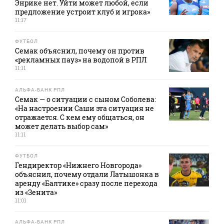
Энрике нет. Уйти может любой, если
предложение устроит клуб и игрока»
11:17
ФУТБОЛ
Семак объяснил, почему он против
«рекламных пауз» на водопой в РПЛ
11:11
АЛЬФА-БАНК РПЛ
Семак — о ситуации с сыном Соболева:
«На настроении Саши эта ситуация не
отражается. С кем ему общаться, он
может делать выбор сам»
11:11
ФУТБОЛ
Гендиректор «Нижнего Новгорода»
объяснил, почему отдали Латышонка в
аренду «Балтике» сразу после перехода
из «Зенита»
11:01
АЛЬФА-БАНК РПЛ