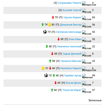
(З)
Супранович Никита
4
(З)
Бугриёв Сергей
3
79′ (П)
Чурсин Кирилл
69
79′
83′ (П)
Демьянов Виктор
56
73′ (П)
Саплинов Александр
55
58′ (П)
Енин Иван
35
58′ (П)
Немченко Анатолий
22
58′ (П)
Садов Дмитрий
8
58′ (Н)
Чиканчи Максим
23
10′
46′ (П)
Капленко Кирилл
6
70′
46′ (Н)
Гарибян Артур
99
66′ (Н)
Боков Денис
7
66′ (П)
Тлехугов Марат
57
Запасные