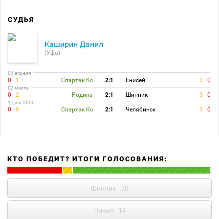
СУДЬЯ
Каширин Данил
(Уфа)
04 апреля
0
1
Спартак Кс
2:1
Енисей
3
0
02 марта
0
2
Родина
2:1
Шинник
3
0
17 авг 2025
0
0
Спартак Кс
2:1
Челябинск
3
0
КТО ПОБЕДИТ? ИТОГИ ГОЛОСОВАНИЯ:
Шинник
70
Ничья
14