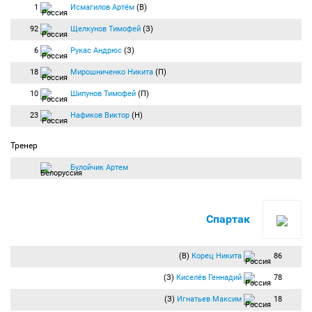
1
Исмагилов Артём
(В)
92
Щелкунов Тимофей
(З)
6
Рукас Андрюс
(З)
18
Мирошниченко Никита
(П)
10
Шипунов Тимофей
(П)
23
Нафиков Виктор
(Н)
Тренер
Булойчик Артем
Спартак
(В)
Корец Никита
86
(З)
Киселёв Геннадий
78
(З)
Игнатьев Максим
18