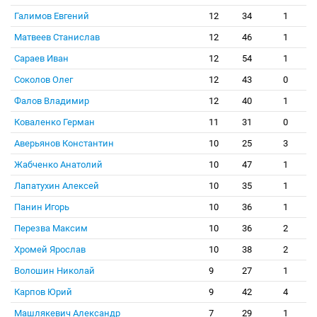
Галимов Евгений
12
34
1
Матвеев Станислав
12
46
1
Сараев Иван
12
54
1
Соколов Олег
12
43
0
Фалов Владимир
12
40
1
Коваленко Герман
11
31
0
Аверьянов Константин
10
25
3
Жабченко Анатолий
10
47
1
Лапатухин Алексей
10
35
1
Панин Игорь
10
36
1
Перезва Максим
10
36
2
Хромей Ярослав
10
38
2
Волошин Николай
9
27
1
Карпов Юрий
9
42
4
Машлякевич Александр
7
29
1