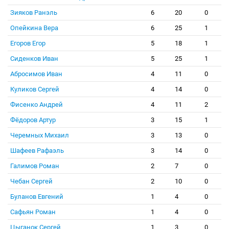
Зияков Ранэль
6
20
0
Опейкина Вера
6
25
1
Егоров Егор
5
18
1
Сиденков Иван
5
25
1
Абросимов Иван
4
11
0
Куликов Сергей
4
14
0
Фисенко Андрей
4
11
2
Фёдоров Артур
3
15
1
Черемных Михаил
3
13
0
Шафеев Рафаэль
3
14
0
Галимов Роман
2
7
0
Чебан Сергей
2
10
0
Буланов Евгений
1
4
0
Сафьян Роман
1
4
0
Цыганок Сергей
1
3
0