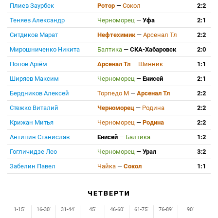
Плиев Заурбек
Ротор
—
Сокол
2:2
Теняев Александр
Черноморец
—
Уфа
2:1
Ситдиков Марат
Нефтехимик
—
Арсенал Тл
2:2
Мирошниченко Никита
Балтика
—
СКА-Хабаровск
2:0
Попов Артём
Арсенал Тл
—
Шинник
1:1
Ширяев Максим
Черноморец
—
Енисей
2:1
Бердников Алексей
Торпедо М
—
Арсенал Тл
2:2
Стежко Виталий
Черноморец
—
Родина
2:2
Крижан Митья
Черноморец
—
Родина
2:2
Антипин Станислав
Енисей
—
Балтика
1:2
Гогличидзе Лео
Черноморец
—
Урал
3:2
Забелин Павел
Чайка
—
Сокол
1:1
ЧЕТВЕРТИ
1-15'
16-30'
31-44'
45'
46-60'
61-75'
76-89'
90'