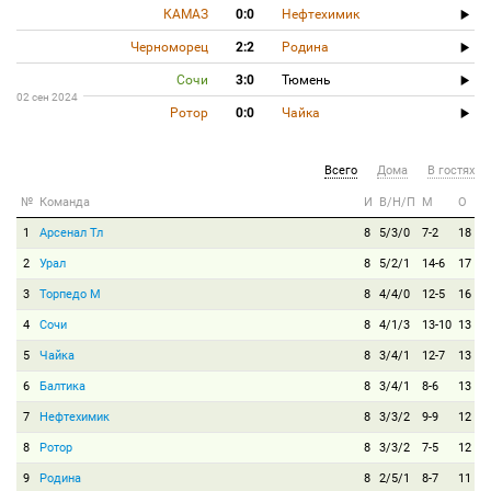
КАМАЗ
0:0
Нефтехимик
Черноморец
2:2
Родина
Сочи
3:0
Тюмень
02 сен 2024
Ротор
0:0
Чайка
Всего
Дома
В гостях
№
Команда
И
В/Н/П
М
О
1
Арсенал Тл
8
5/3/0
7-2
18
2
Урал
8
5/2/1
14-6
17
3
Торпедо М
8
4/4/0
12-5
16
4
Сочи
8
4/1/3
13-10
13
5
Чайка
8
3/4/1
12-7
13
6
Балтика
8
3/4/1
8-6
13
7
Нефтехимик
8
3/3/2
9-9
12
8
Ротор
8
3/3/2
7-5
12
9
Родина
8
2/5/1
8-7
11