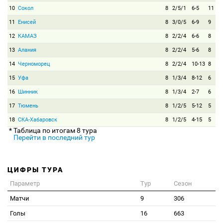
10
Сокол
8
2/5/1
6-5
11
11
Енисей
8
3/0/5
6-9
9
12
КАМАЗ
8
2/2/4
6-6
8
13
Алания
8
2/2/4
5-6
8
14
Черноморец
8
2/2/4
10-13
8
15
Уфа
8
1/3/4
8-12
6
16
Шинник
8
1/3/4
2-7
6
17
Тюмень
8
1/2/5
5-12
5
18
СКА-Хабаровск
8
1/2/5
4-15
5
* Таблица по итогам 8 тура
Перейти в последний тур
ЦИФРЫ ТУРА
Параметр
Тур
Сезон
Матчи
9
306
Голы
16
663