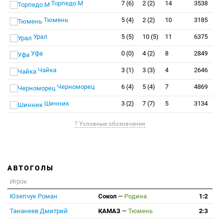
Торпедо М
7 (6)
2 (2)
14
3538
Тюмень
5 (4)
2 (2)
10
3185
Урал
5 (5)
10 (5)
11
6375
Уфа
0 (0)
4 (2)
8
2849
Чайка
3 (1)
3 (3)
4
2646
Черноморец
6 (4)
5 (4)
7
4869
Шинник
3 (2)
7 (7)
5
3134
? Условные обозначения
АВТОГОЛЫ
Игрок
Юзепчук Роман
Сокол
—
Родина
1:2
Тананеев Дмитрий
КАМАЗ
—
Тюмень
2:3