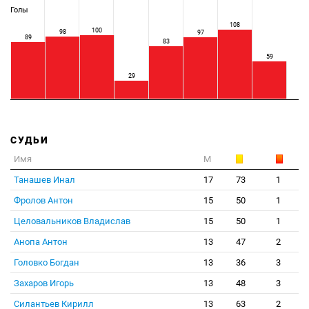
Голы
108
100
98
97
89
83
59
29
СУДЬИ
Имя
М
Танашев Инал
17
73
1
Фролов Антон
15
50
1
Целовальников Владислав
15
50
1
Анопа Антон
13
47
2
Головко Богдан
13
36
3
Захаров Игорь
13
48
3
Силантьев Кирилл
13
63
2