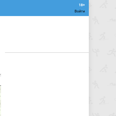
Войти
х
3
9
8
7