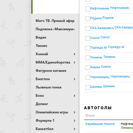
Нефтехимик
Родина
Матч ТВ. Прямой эфир
СКА-Хабаро
Подписка «Максимум»
Видео
Сокол
Теннис
Торпедо М
Хоккей
Тюмень
MMA/Единоборства
Химки
Фигурное катание
Черноморец
Биатлон
Шинник
Лыжные гонки
Бокс
Допинг
АВТОГОЛЫ
Олимпийские игры
Игрок
Формула-1
Карабашев Никита
Нефтех
Ленинг
Баскетбол