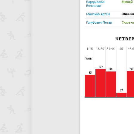
Бардыбахин
Енисей
Вячеслав
Малахов Артём
Шинни
Голубович Петар
Тюмен
ЧЕТВЕ
1-15'
16-30'
31-44'
45'
46-6
Голы
107
99
98
85
17