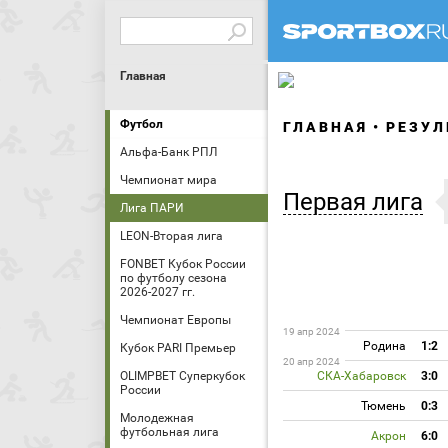
Главная
Футбол
ГЛАВНАЯ
РЕЗУЛ
Альфа-Банк РПЛ
Чемпионат мира
Первая лига
Лига ПАРИ
LEON-Вторая лига
FONBET Кубок России
по футболу сезона
2026-2027 гг.
Чемпионат Европы
19 апр 2024
Родина
1:2
Кубок PARI Премьер
20 апр 2024
OLIMPBET Суперкубок
СКА-Хабаровск
3:0
России
Тюмень
0:3
Молодежная
футбольная лига
Акрон
6:0