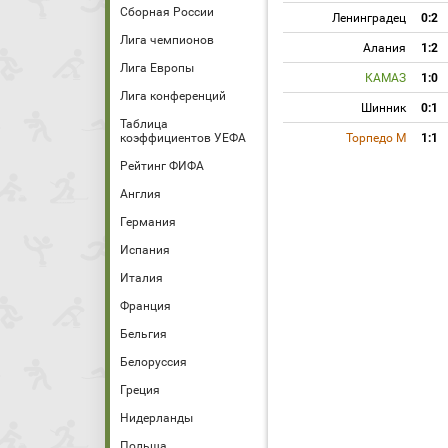
Сборная России
Ленинградец
0:2
Лига чемпионов
Алания
1:2
Лига Европы
КАМАЗ
1:0
Лига конференций
Шинник
0:1
Таблица
коэффициентов УЕФА
Торпедо М
1:1
Рейтинг ФИФА
Англия
Германия
Испания
Италия
Франция
Бельгия
Белоруссия
Греция
Нидерланды
Польша