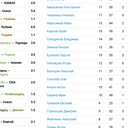
ь
—
КАМАЗ
2:0
Аверьянов Константин
17
50
2
—
Сокол
5:4
Черемных Михаил
17
57
0
—
Тюмень
1:1
Абросимов Иван
15
64
2
—
Кубань
6:0
Карпов Юрий
15
59
3
—
Родина
1:1
Сельдяков Владимир
14
39
1
баровск
—
Торпедо
2:0
Зияков Ранэль
13
36
1
к
—
Родина
0:2
Куликов Сергей
13
55
3
имик
—
Алания
3:0
Низовцев Игорь
12
57
6
орец
—
0:1
Волошин Николай
11
37
0
радец
Соколов Олег
11
32
3
 Мх
—
СКА-
2:0
вск
Анопа Антон
10
41
0
ь
—
Ленинградец
1:2
Сараев Иван
10
49
1
—
Сокол
5:3
Галимов Евгений
9
25
1
радец
—
Динамо
1:2
Стрельцов Дмитрий
9
52
5
Жабченко Анатолий
8
27
0
—
Енисей
2:1
Панин Игорь
8
28
2