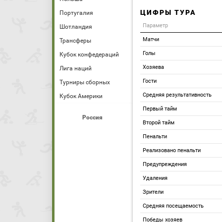
ЦИФРЫ ТУРА
Португалия
Параметр
Шотландия
Матчи
Трансферы
Голы
Кубок конфедераций
Хозяева
Лига наций
Гости
Турниры сборных
Средняя результативность
Кубок Америки
Первый тайм
Россия
Второй тайм
Пенальти
Реализовано пенальти
Предупреждения
Удаления
Зрители
Средняя посещаемость
Победы хозяев