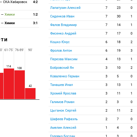
—
СКА-Хабаровск
4:2
Лапатухин Алексей
7
23
0
к
—
Химки
1:2
Сиденков Иван
7
30
1
ь
—
Химки
3:1
Фалов Владимир
7
14
1
Фисенко Андрей
7
17
0
РТИ
Кошко Юнус
6
18
2
0'
61-75'
76-89'
90'
Фролов Антон
6
19
3
Перезва Максим
4
13
1
114
Бобровский Ян
3
10
2
108
Коваленко Герман
3
5
0
Танашев Инал
3
13
1
42
Хромей Ярослав
3
11
1
Галимов Роман
2
3
0
Цыганок Сергей
2
11
2
Шафеев Рафаэль
2
7
0
Амелин Алексей
1
4
0
Головко Богдан
1
3
0