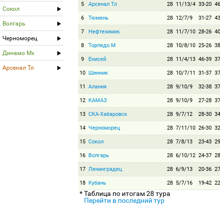
5
Арсенал Тл
28
11/13/4
33-20
4
Сокол
6
Тюмень
28
12/7/9
31-27
4
Волгарь
7
Нефтехимик
28
11/7/10
28-26
4
Черноморец
8
Торпедо М
28
10/8/10
25-26
3
Динамо Мх
9
Енисей
28
11/4/13
46-39
3
Арсенал Тл
10
Шинник
28
10/7/11
31-37
3
11
Алания
28
9/10/9
32-38
3
12
КАМАЗ
28
9/10/9
27-28
3
13
СКА-Хабаровск
28
9/7/12
28-30
3
14
Черноморец
28
7/11/10
26-30
3
15
Сокол
28
7/8/13
23-43
2
16
Волгарь
28
6/10/12
24-37
2
17
Ленинградец
28
6/9/13
20-36
2
18
Кубань
28
5/7/16
19-42
2
* Таблица по итогам 28 тура
Перейти в последний тур