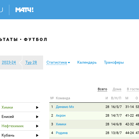
ЬТАТЫ
ФУТБОЛ
2023-24
Тур 28
Статистика
Календарь
Трансферы
Всего
Дома
В гостя
№
Команда
И
В/Н/П
М
О
1
Динамо Мх
28
16/5/7
31-14
5
Химки
2
Акрон
28
14/7/7
41-22
4
Енисей
3
Химки
28
14/6/8
42-32
4
Нефтехимик
4
Родина
28
13/8/7
44-24
4
Кубань