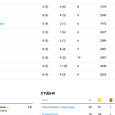
3 (3)
6 (6)
8
1376
8 (6)
4 (3)
9
2045
вск
5 (4)
2 (1)
6
1972
3 (3)
7 (6)
4
2607
4 (3)
2 (1)
6
2385
8 (5)
8 (4)
5
2887
6 (5)
4 (2)
14
2407
4 (4)
11 (8)
6
4548
6 (4)
4 (3)
6
2023
СУДЬИ
Имя
М
имик
—
1:2
Машлякевич Александр
20
57
1
радец
Егоров Егор
18
58
1