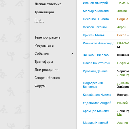
Иванов Дмитрий
Тюмен
Легкая атлетика
Мальцев Михаил
Химки
Трансляции
Печёнкин Никита
Родина
Еще...
Осипов Евгений
Акрон
Крижан Митья
Сокол
Телепрограмма
Иваньков Александр
СКА-Ха
Результаты
М
События
Зинков Вячеслав
Шинни
Трансферы
Плиев Константин
Нефтех
Дни рождения
Фролкин Даниил
Черном
Ленинг
Спорт и бизнес
Подберезкин
Динамо
Форум
Вячеслав
Хабаро
Карабашев Никита
Волгар
Евдокимов Андрей
Енисей
Храмцов Максим
Ленинг
Мх
Марков Николай
Алания