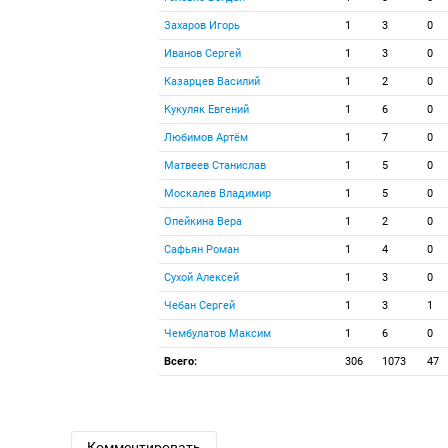
Захаров Игорь
1
3
0
Иванов Сергей
1
3
0
Казарцев Василий
1
2
0
Кукуляк Евгений
1
6
0
Любимов Артём
1
7
0
Матвеев Станислав
1
5
0
Москалев Владимир
1
5
0
Опейкина Вера
1
2
0
Сафьян Роман
1
4
0
Сухой Алексей
1
3
0
Чебан Сергей
1
3
1
Чембулатов Максим
1
6
0
Всего:
306
1073
47
Комментировать