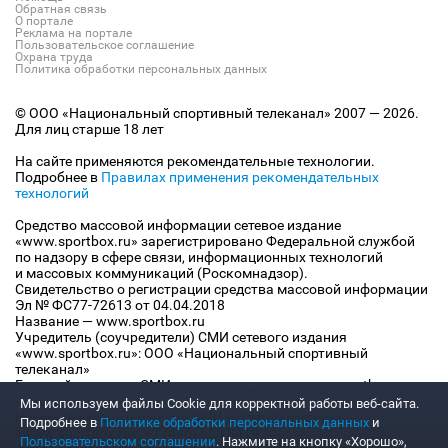
Обратная связь
О портале
Реклама на портале
Пользовательское соглашение
Охрана труда
Политика обработки персональных данных
© ООО «Национальный спортивный телеканал» 2007 — 2026.
Для лиц старше 18 лет
На сайте применяются рекомендательные технологии.
Подробнее в
Правилах применения рекомендательных
технологий
Средство массовой информации сетевое издание
«www.sportbox.ru» зарегистрировано Федеральной службой
по надзору в сфере связи, информационных технологий
и массовых коммуникаций (Роскомнадзор).
Свидетельство о регистрации средства массовой информации
Эл № ФС77-72613 от 04.04.2018
Название — www.sportbox.ru
Учредитель (соучредители) СМИ сетевого издания
«www.sportbox.ru»: ООО «Национальный спортивный
телеканал»
Главный редактор СМИ сетевого издания «www.sportbox.ru»:
Конов В.А.
Мы используем файлы Сookie для корректной работы веб-сайта.
Номер телефона редакции СМИ сетевого издания
Подробнее в
Политике обработки персональных данных
и
«www.sportbox.ru»: +7 (495) 653 8419
Пользовательском соглашении
. Нажмите на кнопку «Хорошо»,