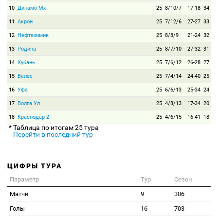
10
Динамо Мх
25
8/10/7
17-18
34
11
Акрон
25
7/12/6
27-27
33
12
Нефтехимик
25
8/8/9
21-24
32
13
Родина
25
8/7/10
27-32
31
14
Кубань
25
7/6/12
26-28
27
15
Велес
25
7/4/14
24-40
25
16
Уфа
25
6/6/13
25-34
24
17
Волга Ул
25
4/8/13
17-34
20
18
Краснодар-2
25
4/6/15
16-41
18
* Таблица по итогам 25 тура
Перейти в последний тур
ЦИФРЫ ТУРА
Параметр
Тур
Сезон
Матчи
9
306
Голы
16
703