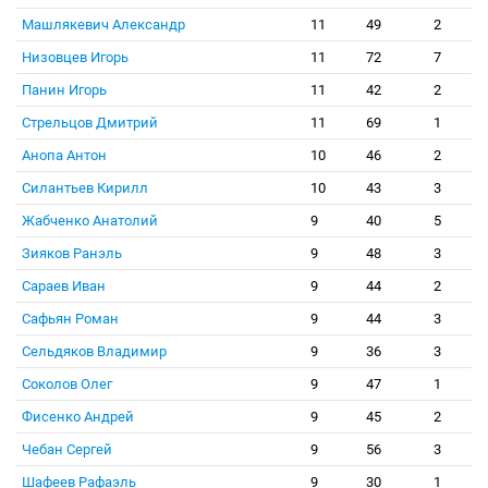
Машлякевич Александр
11
49
2
Низовцев Игорь
11
72
7
Панин Игорь
11
42
2
Стрельцов Дмитрий
11
69
1
Анопа Антон
10
46
2
Силантьев Кирилл
10
43
3
Жабченко Анатолий
9
40
5
Зияков Ранэль
9
48
3
Сараев Иван
9
44
2
Сафьян Роман
9
44
3
Сельдяков Владимир
9
36
3
Соколов Олег
9
47
1
Фисенко Андрей
9
45
2
Чебан Сергей
9
56
3
Шафеев Рафаэль
9
30
1