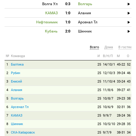
Волга Ул
0:3
Волгарь
КАМАЗ
1:0
Алания
Нефтехимик
1:0
Арсенал Тл
Кубань
2:0
Шинник
Всего
Дома
В гостях
№
Команда
И
В/Н/П
М
О
1
Балтика
25
14/10/1
45-22
52
2
Рубин
25
12/10/3
39-24
46
3
Енисей
25
11/10/4
33-24
43
4
Алания
25
11/8/6
39-27
41
5
Волгарь
25
10/8/7
29-23
38
6
Арсенал Тл
25
10/6/9
32-31
36
7
КАМАЗ
25
9/9/7
28-24
36
8
Шинник
25
10/5/10
29-28
35
9
СКА-Хабаровск
25
9/7/9
38-31
34