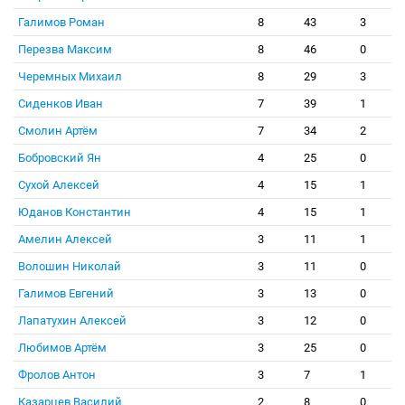
Галимов Роман
8
43
3
Перезва Максим
8
46
0
Черемных Михаил
8
29
3
Сиденков Иван
7
39
1
Смолин Артём
7
34
2
Бобровский Ян
4
25
0
Сухой Алексей
4
15
1
Юданов Константин
4
15
1
Амелин Алексей
3
11
1
Волошин Николай
3
11
0
Галимов Евгений
3
13
0
Лапатухин Алексей
3
12
0
Любимов Артём
3
25
0
Фролов Антон
3
7
1
Казарцев Василий
2
8
0