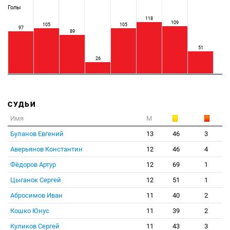
Голы
118
109
105
105
97
89
51
26
СУДЬИ
Имя
М
Буланов Евгений
13
46
3
Аверьянов Константин
12
46
4
Фёдоров Артур
12
69
1
Цыганок Сергей
12
51
1
Абросимов Иван
11
40
2
Кошко Юнус
11
39
2
Куликов Сергей
11
43
3