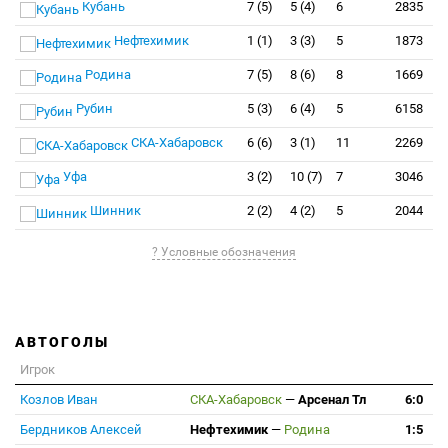
Кубань
7 (5)
5 (4)
6
2835
Нефтехимик
1 (1)
3 (3)
5
1873
Родина
7 (5)
8 (6)
8
1669
Рубин
5 (3)
6 (4)
5
6158
СКА-Хабаровск
6 (6)
3 (1)
11
2269
Уфа
3 (2)
10 (7)
7
3046
Шинник
2 (2)
4 (2)
5
2044
? Условные обозначения
АВТОГОЛЫ
Игрок
Козлов Иван
СКА-Хабаровск
—
Арсенал Тл
6:0
Бердников Алексей
Нефтехимик
—
Родина
1:5