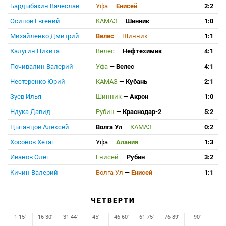
Бардыбахин Вячеслав
Уфа
—
Енисей
2:2
Осипов Евгений
КАМАЗ
—
Шинник
1:0
Михайленко Дмитрий
Велес
—
Шинник
1:1
Калугин Никита
Велес
—
Нефтехимик
4:1
Почивалин Валерий
Уфа
—
Велес
4:1
Нестеренко Юрий
КАМАЗ
—
Кубань
2:1
Зуев Илья
Шинник
—
Акрон
1:0
Ндука Давид
Рубин
—
Краснодар-2
5:2
Цыганцов Алексей
Волга Ул
—
КАМАЗ
0:2
Хосонов Хетаг
Уфа
—
Алания
1:3
Иванов Олег
Енисей
—
Рубин
3:2
Кичин Валерий
Волга Ул
—
Енисей
1:1
ЧЕТВЕРТИ
1-15'
16-30'
31-44'
45'
46-60'
61-75'
76-89'
90'