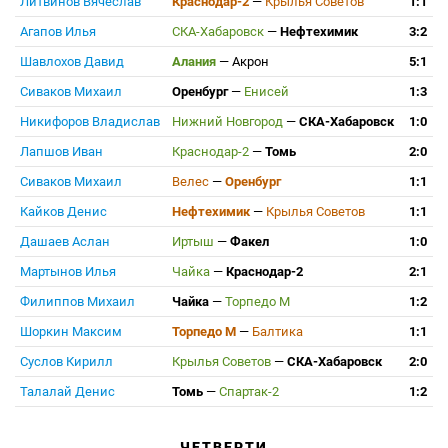
Литвинов Вячеслав
Краснодар-2
—
Крылья Советов
1:1
Агапов Илья
СКА-Хабаровск
—
Нефтехимик
3:2
Шавлохов Давид
Алания
—
Акрон
5:1
Сиваков Михаил
Оренбург
—
Енисей
1:3
Никифоров Владислав
Нижний Новгород
—
СКА-Хабаровск
1:0
Лапшов Иван
Краснодар-2
—
Томь
2:0
Сиваков Михаил
Велес
—
Оренбург
1:1
Кайков Денис
Нефтехимик
—
Крылья Советов
1:1
Дашаев Аслан
Иртыш
—
Факел
1:0
Мартынов Илья
Чайка
—
Краснодар-2
2:1
Филиппов Михаил
Чайка
—
Торпедо М
1:2
Шоркин Максим
Торпедо М
—
Балтика
1:1
Суслов Кирилл
Крылья Советов
—
СКА-Хабаровск
2:0
Талалай Денис
Томь
—
Спартак-2
1:2
ЧЕТВЕРТИ