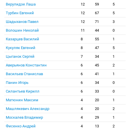
Верулидзе Лаша
12
59
5
Турбин Евгений
12
67
5
Шадыханов Павел
12
71
3
Волошин Николай
11
44
0
Казарцев Василий
8
55
1
Кукуляк Евгений
8
47
5
Цыганок Сергей
7
34
1
Аверьянов Константин
6
45
2
Васильев Станислав
6
41
1
Панин Игорь
6
34
0
Силантьев Кирилл
6
33
0
Матюнин Максим
4
20
1
Машлякевич Александр
4
20
2
Москалев Владимир
4
29
1
Фисенко Андрей
4
13
2