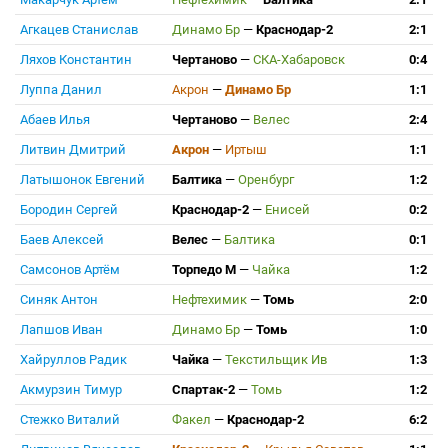
Агкацев Станислав
Динамо Бр
—
Краснодар-2
2:1
Ляхов Константин
Чертаново
—
СКА-Хабаровск
0:4
Луппа Данил
Акрон
—
Динамо Бр
1:1
Абаев Илья
Чертаново
—
Велес
2:4
Литвин Дмитрий
Акрон
—
Иртыш
1:1
Латышонок Евгений
Балтика
—
Оренбург
1:2
Бородин Сергей
Краснодар-2
—
Енисей
0:2
Баев Алексей
Велес
—
Балтика
0:1
Самсонов Артём
Торпедо М
—
Чайка
1:2
Синяк Антон
Нефтехимик
—
Томь
2:0
Лапшов Иван
Динамо Бр
—
Томь
1:0
Хайруллов Радик
Чайка
—
Текстильщик Ив
1:3
Акмурзин Тимур
Спартак-2
—
Томь
1:2
Стежко Виталий
Факел
—
Краснодар-2
6:2