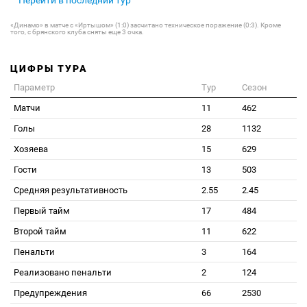
Перейти в последний тур
«Динамо» в матче с «Иртышом» (1:0) засчитано техническое поражение (0:3). Кроме
того, с брянского клуба сняты еще 3 очка.
ЦИФРЫ ТУРА
Параметр
Тур
Сезон
Матчи
11
462
Голы
28
1132
Хозяева
15
629
Гости
13
503
Средняя результативность
2.55
2.45
Первый тайм
17
484
Второй тайм
11
622
Пенальти
3
164
Реализовано пенальти
2
124
Предупреждения
66
2530