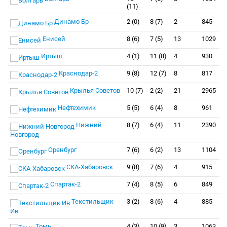
(11)
Динамо Бр
2 (0)
8 (7)
2
845
Енисей
8 (6)
7 (5)
13
1029
Иртыш
4 (1)
11 (8)
4
930
Краснодар-2
9 (8)
12 (7)
8
817
Крылья Советов
10 (7)
2 (2)
21
2965
Нефтехимик
5 (5)
6 (4)
8
961
Нижний
8 (7)
6 (4)
11
2390
Новгород
Оренбург
7 (6)
6 (2)
13
1104
СКА-Хабаровск
9 (8)
7 (6)
4
915
Спартак-2
7 (4)
8 (5)
6
849
Текстильщик
3 (2)
8 (6)
4
885
Ив
Томь
4 (3)
10 (9)
3
1063