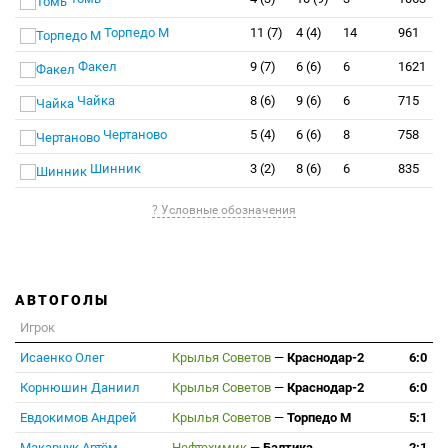
Торпедо М
11 (7)
4 (4)
14
961
Факел
9 (7)
6 (6)
6
1621
Чайка
8 (6)
9 (6)
6
715
Чертаново
5 (4)
6 (6)
8
758
Шинник
3 (2)
8 (6)
6
835
? Условные обозначения
АВТОГОЛЫ
Игрок
Исаенко Олег
Крылья Советов
—
Краснодар-2
6:0
Корнюшин Даниил
Крылья Советов
—
Краснодар-2
6:0
Евдокимов Андрей
Крылья Советов
—
Торпедо М
5:1
Макарчук Артём
Нефтехимик
—
Балтика
2:1