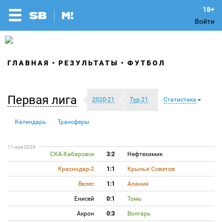
Войти
ГЛАВНАЯ
РЕЗУЛЬТАТЫ
ФУТБОЛ
Первая лига
2020-21
Тур 21
Статистика
Календарь
Трансферы
11 ноя 2020
СКА-Хабаровск
3:2
Нефтехимик
Краснодар-2
1:1
Крылья Советов
Велес
1:1
Алания
Енисей
0:1
Томь
Акрон
0:3
Волгарь