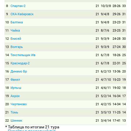
8
Спартак-2
21
10/3/8
28-26
33
9
СКА-Хабаровск
21
9/4/8
29-26
31
10
Балтика
21
9/4/8
23-23
31
11
Чайка
21
8/7/6
23-25
31
12
Енисей
21
9/3/9
24-28
30
13
Волгарь
21
9/3/9
27-24
30
14
Текстильщик Ив
21
6/7/8
18-26
25
15
Краснодар-2
21
6/7/8
22-31
25
16
Динамо Бр
21
6/2/13
13-36
20
17
Факел
21
4/7/10
15-23
19
18
Иртыш
21
4/6/11
19-32
18
19
Акрон
21
5/2/14
16-34
17
20
Чертаново
21
4/2/15
14-34
14
21
Томь
21
3/5/13
11-25
14
22
Шинник
21
3/4/14
17-41
13
* Таблица по итогам 21 тура