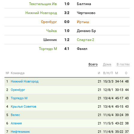
Текстильщик Ив
1:0
Балтика
Нижний Новгород
3:2
Чертаново
Оренбург
0:0
Иртыш
Чайка
1:0
Динамо Бр
Шинник
1:2
Спартак-2
Торпедо М
4:1
Факел
Всего
Дома
В гостях
№
Команда
И
В/Н/П
М
О
1
Нижний Новгород
21
15/3/3
34-14
48
2
Оренбург
21
12/8/1
30-13
44
3
Торпедо М
21
13/4/4
45-17
43
4
Крылья Советов
21
13/4/4
45-15
43
5
Велес
21
11/6/4
30-24
39
6
Алания
21
11/5/5
43-22
38
7
Нефтехимик
21
11/4/6
35-22
37