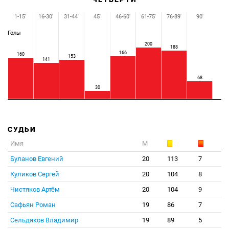
1-15'
16-30'
31-44'
45'
46-60'
61-75'
76-89'
90'
Голы
200
188
166
160
153
141
68
30
СУДЬИ
Имя
М
Буланов Евгений
20
113
7
Куликов Сергей
20
104
8
Чистяков Артём
20
104
9
Сафьян Роман
19
86
7
Сельдяков Владимир
19
89
5