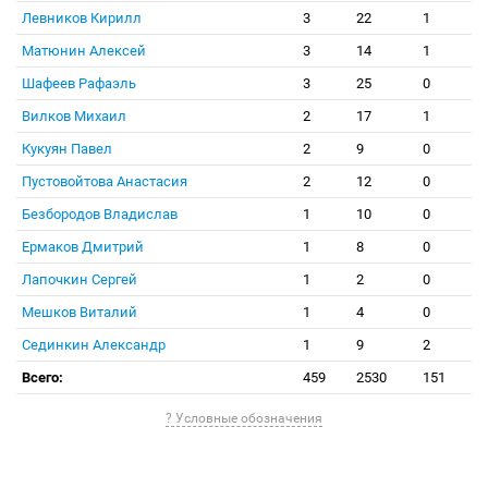
Левников Кирилл
3
22
1
Матюнин Алексей
3
14
1
Шафеев Рафаэль
3
25
0
Вилков Михаил
2
17
1
Кукуян Павел
2
9
0
Пустовойтова Анастасия
2
12
0
Безбородов Владислав
1
10
0
Ермаков Дмитрий
1
8
0
Лапочкин Сергей
1
2
0
Мешков Виталий
1
4
0
Сединкин Александр
1
9
2
Всего:
459
2530
151
? Условные обозначения