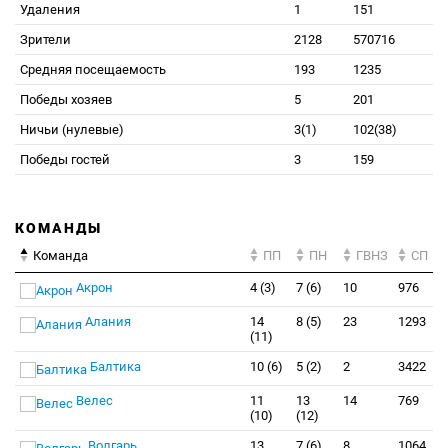
Удаления
1
151
Зрители
2128
570716
Средняя посещаемость
193
1235
Победы хозяев
5
201
Ничьи (нулевые)
3(1)
102(38)
Победы гостей
3
159
КОМАНДЫ
Команда
ПП
ПН
ГВНЗ
СП
Акрон
4 (3)
7 (6)
10
976
Алания
14
8 (5)
23
1293
(11)
Балтика
10 (6)
5 (2)
2
3422
Велес
11
13
14
769
(10)
(12)
Волгарь
13
7 (6)
8
1064