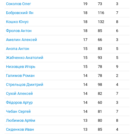
Соколов Олег
19
73
3
Бобровский Ян
18
116
7
Кошко Юнус
18
132
8
Фролов Антон
18
85
6
Амелин Алексей
17
66
3
Анопа Антон
15
83
5
Жабченко Анатолий
15
93
5
Низовцев Игорь
15
78
9
Галимов Роман
14
78
2
Стрельцов Дмитрий
14
98
4
Сухой Алексей
14
82
7
Фёдоров Артур
14
60
3
Чебан Сергей
14
81
7
Любимов Артём
13
80
8
Сиденков Иван
13
85
4