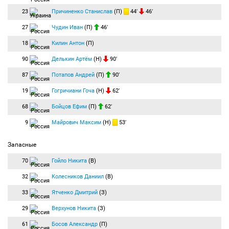
23
Причиненко Станислав
(П)
44′
46′
27
Чудин Иван
(П)
46′
18
Килин Антон
(П)
90
Делькин Артём
(Н)
90′
87
Потапов Андрей
(П)
90′
19
Гогричиани Гоча
(Н)
62′
68
Бойцов Ефим
(П)
62′
9
Майрович Максим
(Н)
53′
Запасные
70
Гойло Никита
(В)
32
Колесников Даниил
(В)
33
Ятченко Дмитрий
(З)
29
Верхунов Никита
(З)
61
Босов Александр
(П)