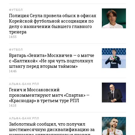
ФУТБОЛ
Полиция Сеула провела обыск в офисах
Корейской футбольной ассоциации по
делу о назначении бывшего главного
тренера
14:55
ФУТБОЛ
Вратарь «Зенита» Москвичев — о матче
с «Балтикой»: «Не зря чуть подтолкнул
штангу перед вторым таймом»
14:46
АЛЬФА-БАНК РПЛ
Генич и Моссаковский
прокомментируют матч «Спартак» —
«Краснодар» в третьем туре РПЛ
14:18
АЛЬФА-БАНК РПЛ
Заболотный сообщил, что получил
шестимесячную дисквалификацию за
нарушение антидопинговых правил