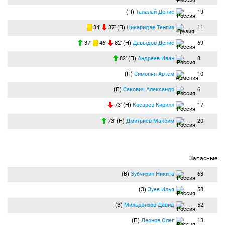
(П)
Талалай Денис
19
34′
37′ (П)
Цикаридзе Тенгиз
11
37′
46′
82′ (Н)
Давыдов Денис
69
82′ (П)
Андреев Иван
8
(П)
Симонян Артём
10
(П)
Сакович Александр
6
73′ (Н)
Косарев Кирилл
17
73′ (Н)
Дмитриев Максим
20
Запасные
(В)
Зубчихин Никита
63
(З)
Зуев Илья
58
(З)
Мильдзихов Давид
52
(П)
Леонов Олег
13