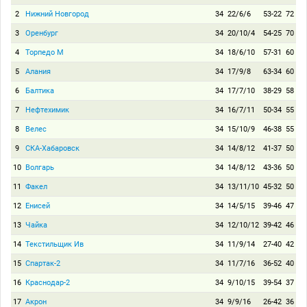
2
Нижний Новгород
34
22/6/6
53-22
72
3
Оренбург
34
20/10/4
54-25
70
4
Торпедо М
34
18/6/10
57-31
60
5
Алания
34
17/9/8
63-34
60
6
Балтика
34
17/7/10
38-29
58
7
Нефтехимик
34
16/7/11
50-34
55
8
Велес
34
15/10/9
46-38
55
9
СКА-Хабаровск
34
14/8/12
41-37
50
10
Волгарь
34
14/8/12
43-36
50
11
Факел
34
13/11/10
45-32
50
12
Енисей
34
14/5/15
39-46
47
13
Чайка
34
12/10/12
39-42
46
14
Текстильщик Ив
34
11/9/14
27-40
42
15
Спартак-2
34
11/7/16
36-52
40
16
Краснодар-2
34
9/10/15
39-54
37
17
Акрон
34
9/9/16
26-42
36