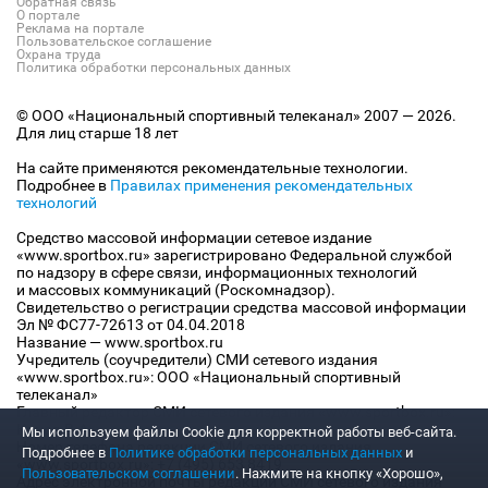
Обратная связь
О портале
Реклама на портале
Пользовательское соглашение
Охрана труда
Политика обработки персональных данных
© ООО «Национальный спортивный телеканал» 2007 — 2026.
Для лиц старше 18 лет
На сайте применяются рекомендательные технологии.
Подробнее в
Правилах применения рекомендательных
технологий
Средство массовой информации сетевое издание
«www.sportbox.ru» зарегистрировано Федеральной службой
по надзору в сфере связи, информационных технологий
и массовых коммуникаций (Роскомнадзор).
Свидетельство о регистрации средства массовой информации
Эл № ФС77-72613 от 04.04.2018
Название — www.sportbox.ru
Учредитель (соучредители) СМИ сетевого издания
«www.sportbox.ru»: ООО «Национальный спортивный
телеканал»
Главный редактор СМИ сетевого издания «www.sportbox.ru»:
Конов В.А.
Мы используем файлы Сookie для корректной работы веб-сайта.
Номер телефона редакции СМИ сетевого издания
Подробнее в
Политике обработки персональных данных
и
«www.sportbox.ru»: +7 (495) 653 8419
Пользовательском соглашении
. Нажмите на кнопку «Хорошо»,
Адрес электронной почты редакции СМИ сетевого издания