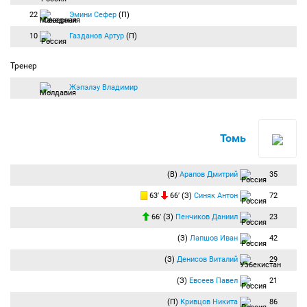
22
Эмини Сефер
(П)
10
Газданов Артур
(П)
Тренер
Жэпэлэу Владимир
Томь
(В)
Арапов Дмитрий
35
63′
66′ (З)
Синяк Антон
72
66′ (З)
Пенчиков Даниил
23
(З)
Лапшов Иван
42
(З)
Денисов Виталий
29
(З)
Евсеев Павел
21
(П)
Кривцов Никита
86