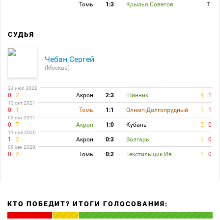
Томь
1:3
Крылья Советов
T
СУДЬЯ
Чебан Сергей
(Москва)
24 июл 2022
0
2
Акрон
2:3
Шинник
4
1
13 окт 2021
0
1
Томь
1:1
Олимп-Долгопрудный
1
1
03 окт 2021
0
7
Акрон
1:0
Кубань
5
0
11 ноя 2020
1
2
Акрон
0:3
Волгарь
1
0
09 сен 2020
0
4
Томь
0:2
Текстильщик Ив
1
0
КТО ПОБЕДИТ? ИТОГИ ГОЛОСОВАНИЯ: