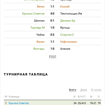
Велес
1:1
Енисей
Крылья Советов
4:0
Текстильщик Ив
Шинник
0:1
Динамо Бр
Торпедо М
1:0
Иртыш
Чайка
0:2
Спартак-2
Факел
1:1
Нефтехимик
Волгарь
1:0
Алания
ЕЩЕ
ТУРНИРНАЯ ТАБЛИЦА
Всего
Дома
В гостях
№
Команда
И
В/Н/П
М
О
1
Крылья Советов
34
25/4/5
76-21
79