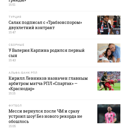
15:51
ТУРЦИЯ
Салах подписал с «Трабзонспором»
двухлетний контракт
15:47
СБОРНЫЕ
У Валерия Карпина родился первый
сын
15:43
АЛЬФА-БАНК РПЛ
Кирилл Левников назначен главным
арбитром матча РПЛ «Спартак» —
«Краснодар»
15:15
ФУТБОЛ
Месси вернулся после ЧМ и сразу
устроил шоу! Без нового рекорда не
обошлось
15:05