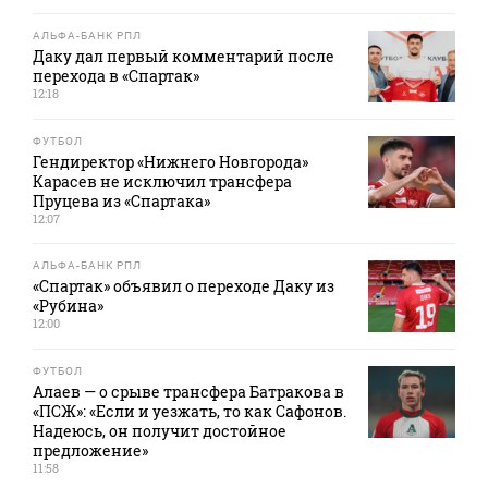
АЛЬФА-БАНК РПЛ
Даку дал первый комментарий после
перехода в «Спартак»
12:18
ФУТБОЛ
Гендиректор «Нижнего Новгорода»
Карасев не исключил трансфера
Пруцева из «Спартака»
12:07
АЛЬФА-БАНК РПЛ
«Спартак» объявил о переходе Даку из
«Рубина»
12:00
ФУТБОЛ
Алаев — о срыве трансфера Батракова в
«ПСЖ»: «Если и уезжать, то как Сафонов.
Надеюсь, он получит достойное
предложение»
11:58