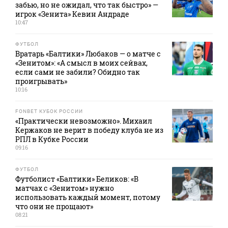
забью, но не ожидал, что так быстро» —
игрок «Зенита» Кевин Андраде
10:47
ФУТБОЛ
Вратарь «Балтики» Любаков — о матче с
«Зенитом»: «А смысл в моих сейвах,
если сами не забили? Обидно так
проигрывать»
10:16
FONBET КУБОК РОССИИ
«Практически невозможно». Михаил
Кержаков не верит в победу клуба не из
РПЛ в Кубке России
09:16
ФУТБОЛ
Футболист «Балтики» Беликов: «В
матчах с «Зенитом» нужно
использовать каждый момент, потому
что они не прощают»
08:21