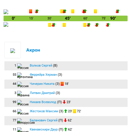
0′
45′
90′
15′
30′
60′
75′
Акрон
1
Волков Сергей
(В)
55
Феррейра Херман
(З)
44
Чичерин Никита
(З)
18′
3
Литвин Дмитрий
(З)
99
Нихаев Всеволод
(П)
23′
66
Жестоков Максим
(З)
23′
72′
77
Баланович Сергей
(П)
62′
11
Квеквескири Даур
(П)
62′