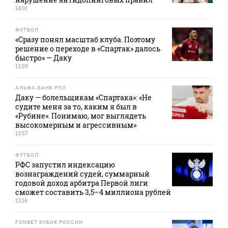
14:01
ФУТБОЛ
«Сразу понял масштаб клуба. Поэтому
решение о переходе в «Спартак» далось
быстро» — Даку
13:59
АЛЬФА-БАНК РПЛ
Даку — болельщикам «Спартака»: «Не
судите меня за то, каким я был в
«Рубине». Понимаю, мог выглядеть
высокомерным и агрессивным»
13:57
ФУТБОЛ
РФС запустил индексацию
вознаграждений судей, суммарный
годовой доход арбитра Первой лиги
сможет составить 3,5–4 миллиона рублей
13:16
FONBET КУБОК РОССИИ