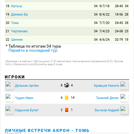
18
Иртыш
34
9/7/18
28-45
34
19
Динамо Бр
34
8/4/22
18-56
28
20
Томь
34
7/7/20
24-45
28
21
Чертаново
34
7/4/23
24-58
25
22
Шинник
34
4/6/24
32-79
18
* Таблица по итогам 34 тура
Перейти в последний тур
«Динамо» в матче с «Иртышом» (1:0) засчитано техническое поражение (0:3). Кроме
того, с брянского клуба сняты еще 3 очка.
ИГРОКИ
8
4
Делькин Артём
Кривцов Никита
6
14
Чудин Иван
Талалай Денис
2
1
Садыков Булат
Бычков Андрей
ЛИЧНЫЕ ВСТРЕЧИ АКРОН - ТОМЬ
09 окт 2020