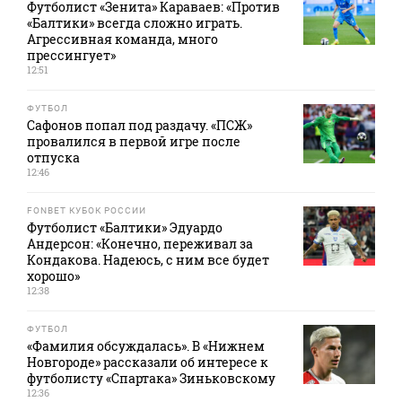
Футболист «Зенита» Караваев: «Против
«Балтики» всегда сложно играть.
Агрессивная команда, много
прессингует»
12:51
ФУТБОЛ
Сафонов попал под раздачу. «ПСЖ»
провалился в первой игре после
отпуска
12:46
FONBET КУБОК РОССИИ
Футболист «Балтики» Эдуардо
Андерсон: «Конечно, переживал за
Кондакова. Надеюсь, с ним все будет
хорошо»
12:38
ФУТБОЛ
«Фамилия обсуждалась». В «Нижнем
Новгороде» рассказали об интересе к
футболисту «Спартака» Зиньковскому
12:36