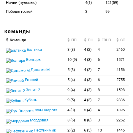
Ничьи (нулевые)
4(1)
121(59)
Победы гостей
3
99
КОМАНДЫ
Команда
ПП
ПН
ГВНЗ
СП
Балтика
3 (3)
4 (2)
4
2460
Волгарь
10 (9)
4 (3)
6
1571
Динамо М
5 (3)
4 (2)
7
4156
Енисей
5 (4)
4 (3)
6
2755
Зенит-2
9 (4)
4 (3)
8
1598
Кубань
9 (5)
4 (3)
7
2836
Луч-Энергия
4 (3)
5 (4)
4
1895
Мордовия
8 (6)
8 (8)
3
2252
Нефтехимик
2 (2)
6 (5)
10
1446