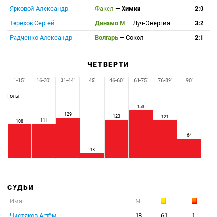
Ярковой Александр
Факел
—
Химки
2:0
Терехов Сергей
Динамо М
—
Луч-Энергия
3:2
Радченко Александр
Волгарь
—
Сокол
2:1
ЧЕТВЕРТИ
1-15'
16-30'
31-44'
45'
46-60'
61-75'
76-89'
90'
Голы
153
129
123
121
111
108
64
18
СУДЬИ
Имя
М
Чистяков Артём
18
61
1