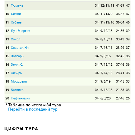
9
Тюмень
34
12/11/11
41-39
47
10
Химки
34
11/14/9
36-37
47
11
Кубань
34
11/13/10
36-34
46
12
Луч-Энергия
34
9/12/13
24-36
39
13
Сокол
34
8/15/11
33-43
39
14
Спартак Нч
34
7/16/11
23-29
37
15
Волгарь
34
9/9/16
32-45
36
16
Зенит-2
34
7/15/12
37-46
36
17
Сибирь
34
7/14/13
28-41
35
18
Мордовия
34
9/6/19
31-45
33
19
Балтика
34
6/15/13
21-33
33
20
Нефтехимик
34
6/8/20
27-46
26
* Таблица по итогам 34 тура
Перейти в последний тур
ЦИФРЫ ТУРА