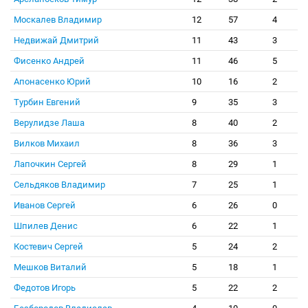
Москалев Владимир
12
57
4
Недвижай Дмитрий
11
43
3
Фисенко Андрей
11
46
5
Апонасенко Юрий
10
16
2
Турбин Евгений
9
35
3
Верулидзе Лаша
8
40
2
Вилков Михаил
8
36
3
Лапочкин Сергей
8
29
1
Сельдяков Владимир
7
25
1
Иванов Сергей
6
26
0
Шпилев Денис
6
22
1
Костевич Сергей
5
24
2
Мешков Виталий
5
18
1
Федотов Игорь
5
22
2