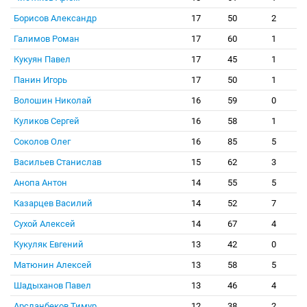
Борисов Александр
17
50
2
Галимов Роман
17
60
1
Кукуян Павел
17
45
1
Панин Игорь
17
50
1
Волошин Николай
16
59
0
Куликов Сергей
16
58
1
Соколов Олег
16
85
5
Васильев Станислав
15
62
3
Анопа Антон
14
55
5
Казарцев Василий
14
52
7
Сухой Алексей
14
67
4
Кукуляк Евгений
13
42
0
Матюнин Алексей
13
58
5
Шадыханов Павел
13
46
4
Арсланбеков Тимур
12
38
2