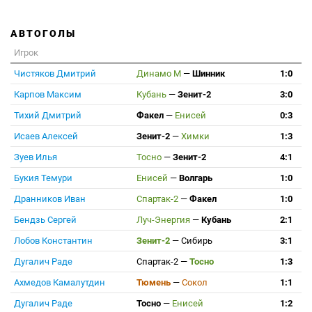
АВТОГОЛЫ
Игрок
Чистяков Дмитрий
Динамо М
—
Шинник
1:0
Карпов Максим
Кубань
—
Зенит-2
3:0
Тихий Дмитрий
Факел
—
Енисей
0:3
Исаев Алексей
Зенит-2
—
Химки
1:3
Зуев Илья
Тосно
—
Зенит-2
4:1
Букия Темури
Енисей
—
Волгарь
1:0
Дранников Иван
Спартак-2
—
Факел
1:0
Бендзь Сергей
Луч-Энергия
—
Кубань
2:1
Лобов Константин
Зенит-2
—
Сибирь
3:1
Дугалич Раде
Спартак-2
—
Тосно
1:3
Ахмедов Камалутдин
Тюмень
—
Сокол
1:1
Дугалич Раде
Тосно
—
Енисей
1:2