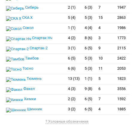
Сибирь
2 (1)
6 (3)
7
1947
СКА Х
5 (4)
5 (3)
15
2863
Сокол
1 (1)
4 (4)
4
1986
Спартак Нч
4 (2)
8 (6)
3
1773
Спартак-2
3 (1)
6 (5)
9
2115
Тамбов
6 (5)
5 (3)
10
2422
Тосно
6 (6)
5 (3)
11
2053
Тюмень
13 (13)
1 (1)
5
1823
Факел
4 (3)
9 (8)
6
3556
Химки
2 (2)
6 (5)
7
1592
Шинник
3 (2)
6 (5)
4
1885
? Условные обозначения