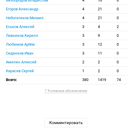
Безбородов Владислав
4
10
0
Егоров Александр
4
21
0
Небогатиков Михаил
4
21
0
Еськов Алексей
3
4
2
Левников Кирилл
3
9
0
Любимов Артём
3
12
0
Сиденков Иван
3
11
0
Амелин Алексей
2
2
0
Карасев Сергей
1
2
0
Всего:
380
1419
74
? Условные обозначения
Комментировать