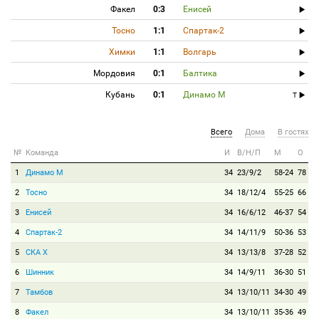
Факел
0:3
Енисей
Тосно
1:1
Спартак-2
Химки
1:1
Волгарь
Мордовия
0:1
Балтика
Кубань
0:1
Динамо М
T
Всего
Дома
В гостях
№
Команда
И
В/Н/П
М
О
1
Динамо М
34
23/9/2
58-24
78
2
Тосно
34
18/12/4
55-25
66
3
Енисей
34
16/6/12
46-37
54
4
Спартак-2
34
14/11/9
50-36
53
5
СКА Х
34
13/13/8
37-28
52
6
Шинник
34
14/9/11
36-30
51
7
Тамбов
34
13/10/11
34-30
49
8
Факел
34
13/10/11
35-36
49