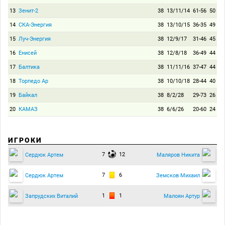
13
Зенит-2
38
13/11/14
61-56
50
14
СКА-Энергия
38
13/10/15
36-35
49
15
Луч-Энергия
38
12/9/17
31-46
45
16
Енисей
38
12/8/18
36-49
44
17
Балтика
38
11/11/16
37-47
44
18
Торпедо Ар
38
10/10/18
28-44
40
19
Байкал
38
8/2/28
29-73
26
20
КАМАЗ
38
6/6/26
20-60
24
ИГРОКИ
7
12
Сердюк Артем
Маляров Никита
7
6
Сердюк Артем
Земсков Михаил
1
1
Запрудских Виталий
Малоян Артур