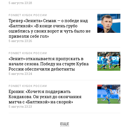
5 августа 23:28
FONBET КУБОК РОССИИ
Тренер «Зенита» Семак — о победе над
«Балтикой»: «В конце очень грубо
ошиблись у своих ворот и чуть было не
привезли себе гол»
5 августа 23:26
FONBET КУБОК РОССИИ
«Зенит» отказывается пропускать в
начале сезона. Победу на старте Кубка
России обеспечили дебютанты
5 августа 23:24
FONBET КУБОК РОССИИ
Ерохин: «Хочется поддержать
Кондакова. Он уехал до окончания
матча с «Балтикой» на скорой»
5 августа 23:23
ЕЩЕ