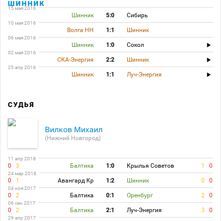
ШИННИК
15 мая 2016
Шинник
5:0
Сибирь
10 мая 2016
Волга НН
1:1
Шинник
06 мая 2016
Шинник
1:0
Сокол
02 мая 2016
СКА-Энергия
2:2
Шинник
25 апр 2016
Шинник
1:1
Луч-Энергия
СУДЬЯ
Вилков Михаил
(Нижний Новгород)
11 апр 2018
0
3
Балтика
1:0
Крылья Советов
1
0
24 мар 2018
0
1
Авангард Кр
1:2
Шинник
0
0
04 ноя 2017
0
2
Балтика
0:1
Оренбург
2
0
06 сен 2017
0
2
Балтика
2:1
Луч-Энергия
3
0
29 апр 2017