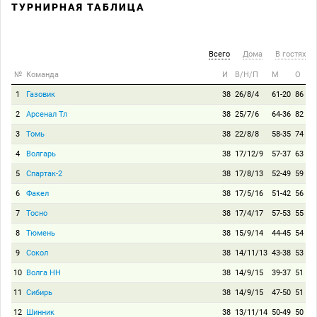
ТУРНИРНАЯ ТАБЛИЦА
Всего
Дома
В гостях
№
Команда
И
В/Н/П
М
О
1
Газовик
38
26/8/4
61-20
86
2
Арсенал Тл
38
25/7/6
64-36
82
3
Томь
38
22/8/8
58-35
74
4
Волгарь
38
17/12/9
57-37
63
5
Спартак-2
38
17/8/13
52-49
59
6
Факел
38
17/5/16
51-42
56
7
Тосно
38
17/4/17
57-53
55
8
Тюмень
38
15/9/14
44-45
54
9
Сокол
38
14/11/13
43-38
53
10
Волга НН
38
14/9/15
39-37
51
11
Сибирь
38
14/9/15
47-50
51
12
Шинник
38
13/11/14
50-49
50