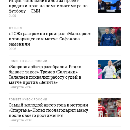
Инфантино извинился за проект
продажи прав на чемпионат мира по
футболу — СМИ
01:00
ФУТБОЛ
«ПСЖ» разгромно проиграл «Мальорке»
в товарищеском матче, Сафонова
заменили
00:05
FONBET КУБОК РОССИИ
«Здорово арбитр разобрался. Редко
бывает такое». Тренер «Балтики»
Талалаев похвалил работу судей в
матче против «Зенита»
5 августа 23:45
FONBET КУБОК РОССИИ
Самый молодой автор гола в истории
«Спартака» Полех поблагодарил маму
после своего достижения
5 августа 23:43