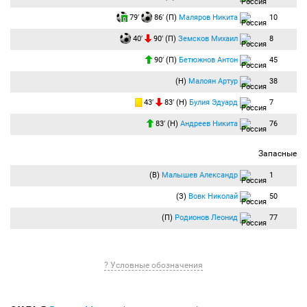
79′
86′ (П)
Маляров Никита
10
40′
90′ (П)
Земсков Михаил
8
90′ (П)
Бетюжнов Антон
45
(Н)
Малоян Артур
38
43′
83′ (Н)
Булия Эдуард
7
83′ (Н)
Андреев Никита
76
Запасные
(В)
Малышев Александр
1
(З)
Вовк Николай
50
(П)
Родионов Леонид
77
? Условные обозначения