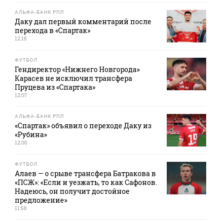
АЛЬФА-БАНК РПЛ
Даку дал первый комментарий после
перехода в «Спартак»
12:18
ФУТБОЛ
Гендиректор «Нижнего Новгорода»
Карасев не исключил трансфера
Пруцева из «Спартака»
12:07
АЛЬФА-БАНК РПЛ
«Спартак» объявил о переходе Даку из
«Рубина»
12:00
ФУТБОЛ
Алаев — о срыве трансфера Батракова в
«ПСЖ»: «Если и уезжать, то как Сафонов.
Надеюсь, он получит достойное
предложение»
11:58