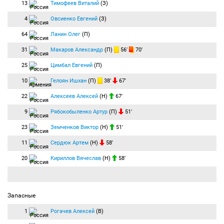
13
Тимофеев Виталий
(З)
4
Овсиенко Евгений
(З)
64
Ланин Олег
(П)
31
Макаров Александр
(П)
56′
70′
25
Цимбал Евгений
(П)
10
Гелоян Ишхан
(П)
38′
67′
22
Алексеев Алексей
(Н)
67′
9
Рябокобыленко Артур
(П)
51′
23
Земченков Виктор
(Н)
51′
11
Сердюк Артем
(Н)
58′
20
Кириллов Вячеслав
(Н)
58′
Запасные
1
Рогачев Алексей
(В)