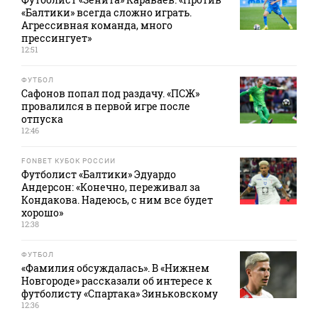
«Балтики» всегда сложно играть.
Агрессивная команда, много
прессингует»
12:51
ФУТБОЛ
Сафонов попал под раздачу. «ПСЖ»
провалился в первой игре после
отпуска
12:46
FONBET КУБОК РОССИИ
Футболист «Балтики» Эдуардо
Андерсон: «Конечно, переживал за
Кондакова. Надеюсь, с ним все будет
хорошо»
12:38
ФУТБОЛ
«Фамилия обсуждалась». В «Нижнем
Новгороде» рассказали об интересе к
футболисту «Спартака» Зиньковскому
12:36