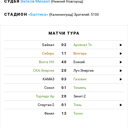
СУДЬЯ
Вилков Михаил
(Нижний Новгород)
СТАДИОН
«Балтика»
(Калининград)
Зрителей: 5100
МАТЧИ ТУРА
Байкал
0:2
Арсенал Тл
Сибирь
1:1
Волгарь
Волга НН
4:0
Енисей
СКА-Энергия
2:0
Луч-Энергия
КАМАЗ
0:3
Газовик
Сокол
0:1
Тюмень
Торпедо Ар
2:0
Зенит-2
Спартак-2
0:1
Томь
Факел
1:3
Тосно