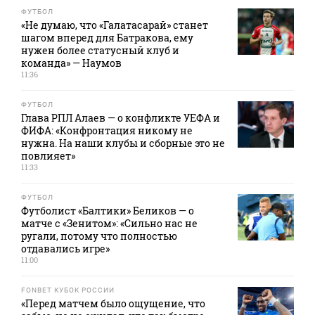
ФУТБОЛ
«Не думаю, что «Галатасарай» станет
шагом вперед для Батракова, ему
нужен более статусный клуб и
команда» — Наумов
11:36
ФУТБОЛ
Глава РПЛ Алаев — о конфликте УЕФА и
ФИФА: «Конфронтация никому не
нужна. На наши клубы и сборные это не
повлияет»
11:33
ФУТБОЛ
Футболист «Балтики» Беликов — о
матче с «Зенитом»: «Сильно нас не
ругали, потому что полностью
отдавались игре»
11:00
FONBET КУБОК РОССИИ
«Перед матчем было ощущение, что