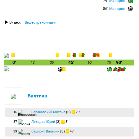
79′
Маляров
86′
Маляров
Видео:
Видеотрансляция
0′
45′
90′
15′
30′
60′
75′
Балтика
16
Барановский Михаил
(В)
79′
87
Лебедев Юрий
(З)
3′
39
Сармонт Валерий
(З)
47′