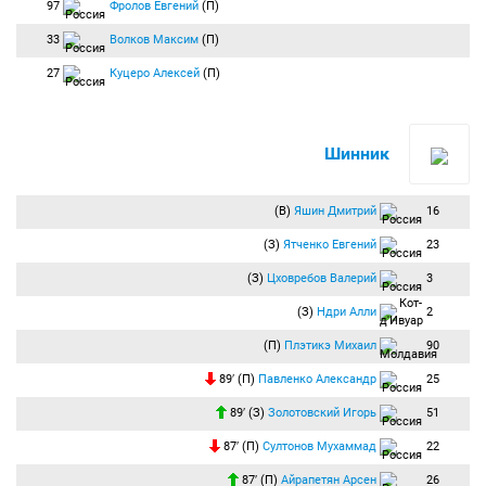
97
Фролов Евгений
(П)
33
Волков Максим
(П)
27
Куцеро Алексей
(П)
Шинник
(В)
Яшин Дмитрий
16
(З)
Ятченко Евгений
23
(З)
Цховребов Валерий
3
(З)
Ндри Алли
2
(П)
Плэтикэ Михаил
90
89′ (П)
Павленко Александр
25
89′ (З)
Золотовский Игорь
51
87′ (П)
Султонов Мухаммад
22
87′ (П)
Айрапетян Арсен
26