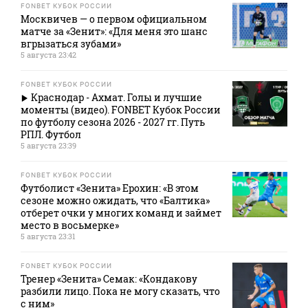
FONBET КУБОК РОССИИ
Москвичев — о первом официальном
матче за «Зенит»: «Для меня это шанс
вгрызаться зубами»
5 августа 23:42
FONBET КУБОК РОССИИ
Краснодар - Ахмат. Голы и лучшие
моменты (видео). FONBET Кубок России
по футболу сезона 2026 - 2027 гг. Путь
РПЛ. Футбол
5 августа 23:39
FONBET КУБОК РОССИИ
Футболист «Зенита» Ерохин: «В этом
сезоне можно ожидать, что «Балтика»
отберет очки у многих команд и займет
место в восьмерке»
5 августа 23:31
FONBET КУБОК РОССИИ
Тренер «Зенита» Семак: «Кондакову
разбили лицо. Пока не могу сказать, что
с ним»