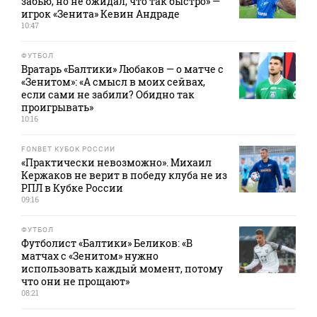
забью, но не ожидал, что так быстро» —
игрок «Зенита» Кевин Андраде
10:47
ФУТБОЛ
Вратарь «Балтики» Любаков — о матче с
«Зенитом»: «А смысл в моих сейвах,
если сами не забили? Обидно так
проигрывать»
10:16
FONBET КУБОК РОССИИ
«Практически невозможно». Михаил
Кержаков не верит в победу клуба не из
РПЛ в Кубке России
09:16
ФУТБОЛ
Футболист «Балтики» Беликов: «В
матчах с «Зенитом» нужно
использовать каждый момент, потому
что они не прощают»
08:21