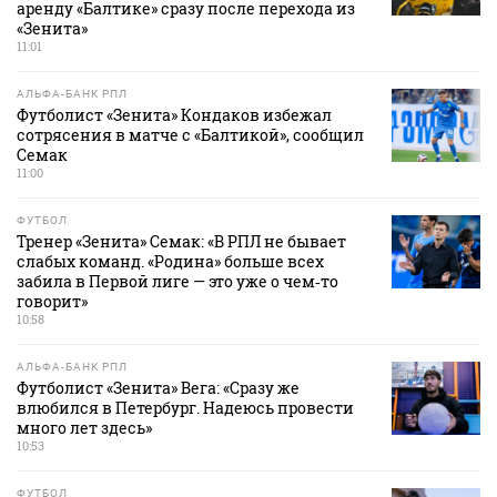
аренду «Балтике» сразу после перехода из
«Зенита»
11:01
АЛЬФА-БАНК РПЛ
Футболист «Зенита» Кондаков избежал
сотрясения в матче с «Балтикой», сообщил
Семак
11:00
ФУТБОЛ
Тренер «Зенита» Семак: «В РПЛ не бывает
слабых команд. «Родина» больше всех
забила в Первой лиге — это уже о чем‑то
говорит»
10:58
АЛЬФА-БАНК РПЛ
Футболист «Зенита» Вега: «Сразу же
влюбился в Петербург. Надеюсь провести
много лет здесь»
10:53
ФУТБОЛ