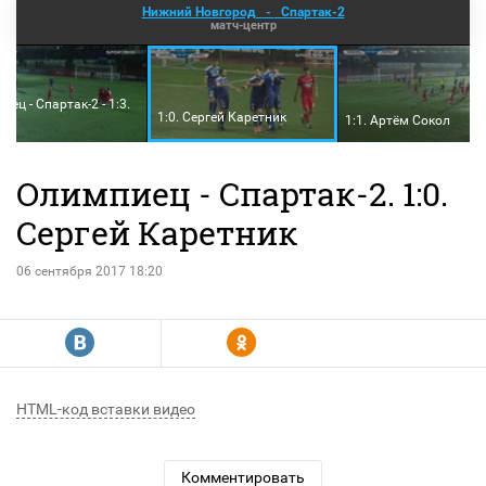
Нижний Новгород
-
Спартак-2
матч-центр
иец - Спартак-2 - 1:3.
1:0. Сергей Каретник
1:1. Артём Сокол
Олимпиец - Спартак-2. 1:0.
Сергей Каретник
06 сентября 2017 18:20
R
Y
HTML-код вставки видео
Комментировать