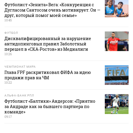
Футболист «Зенита» Вега: «Конкуренция с
Дугласом Сантосом очень мотивирует. Он —
друг, который помог моей семье»
10:45
ФУТБОЛ
Дисквалифицированный за нарушение
антидопинговых правил Заболотный
перешел в «СКА‑Ростов» из Медиалиги
10:26
ЧЕМПИОНАТ МИРА
Глава FPF раскритиковал ФИФА за идею
продажи прав на ЧМ
10:22
АЛЬФА-БАНК РПЛ
Футболист «Балтики» Андерсон: «Приятно
за Андраде как за бывшего партнера по
команде»
09:17