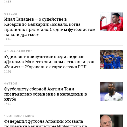
14:58
ФУТБОЛ
Инал Танашев — о судействе в
Кабардино‑Балкарии: «Бывало, когда
прилично прилетало. С одним футболистом
начали драться»
14:16
АЛЬФА-БАНК РПЛ
«Удивляет присутствие среди лидеров
«Динамо» Мх и что слишком легко выиграл
«Зенит» — Журавель о старте сезона РПЛ
14:01
ФУТБОЛ
Футболисту сборной Англии Тони
предъявлено обвинение в нападении в
клубе
13:32
ЧЕМПИОНАТ МИРА
Федерация футбола Албании отозвала
поддержку кандидатуры Инфантино на