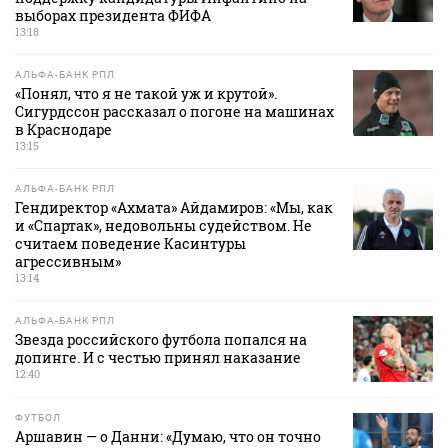
выборах президента ФИФА
13:18
АЛЬФА-БАНК РПЛ
«Понял, что я не такой уж и крутой».
Сигурдссон рассказал о погоне на машинах
в Краснодаре
13:15
АЛЬФА-БАНК РПЛ
Гендиректор «Ахмата» Айдамиров: «Мы, как
и «Спартак», недовольны судейством. Не
считаем поведение Касинтуры
агрессивным»
13:14
АЛЬФА-БАНК РПЛ
Звезда российского футбола попался на
допинге. И с честью принял наказание
12:40
ФУТБОЛ
Аршавин — о Данни: «Думаю, что он точно