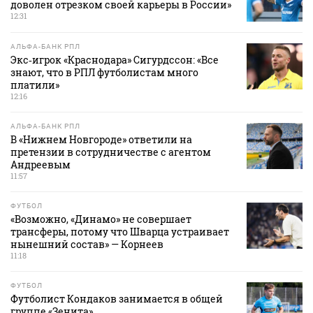
доволен отрезком своей карьеры в России»
12:31
АЛЬФА-БАНК РПЛ
Экс‑игрок «Краснодара» Сигурдссон: «Все
знают, что в РПЛ футболистам много
платили»
12:16
АЛЬФА-БАНК РПЛ
В «Нижнем Новгороде» ответили на
претензии в сотрудничестве с агентом
Андреевым
11:57
ФУТБОЛ
«Возможно, «Динамо» не совершает
трансферы, потому что Шварца устраивает
нынешний состав» — Корнеев
11:18
ФУТБОЛ
Футболист Кондаков занимается в общей
группе «Зенита»