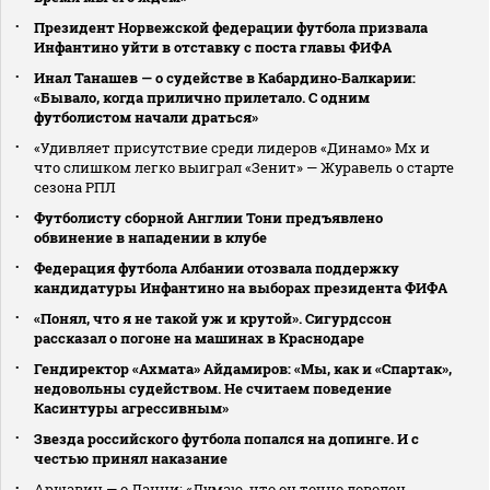
Президент Норвежской федерации футбола призвала
Инфантино уйти в отставку с поста главы ФИФА
Инал Танашев — о судействе в Кабардино‑Балкарии:
«Бывало, когда прилично прилетало. С одним
футболистом начали драться»
«Удивляет присутствие среди лидеров «Динамо» Мх и
что слишком легко выиграл «Зенит» — Журавель о старте
сезона РПЛ
Футболисту сборной Англии Тони предъявлено
обвинение в нападении в клубе
Федерация футбола Албании отозвала поддержку
кандидатуры Инфантино на выборах президента ФИФА
«Понял, что я не такой уж и крутой». Сигурдссон
рассказал о погоне на машинах в Краснодаре
Гендиректор «Ахмата» Айдамиров: «Мы, как и «Спартак»,
недовольны судейством. Не считаем поведение
Касинтуры агрессивным»
Звезда российского футбола попался на допинге. И с
честью принял наказание
Аршавин — о Данни: «Думаю, что он точно доволен