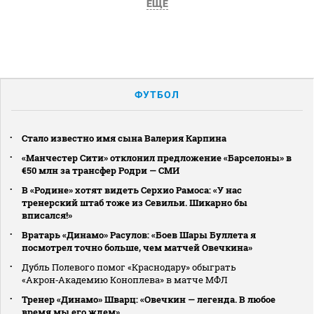
ЕЩЕ
ФУТБОЛ
Стало известно имя сына Валерия Карпина
«Манчестер Сити» отклонил предложение «Барселоны» в
€50 млн за трансфер Родри — СМИ
В «Родине» хотят видеть Серхио Рамоса: «У нас
тренерский штаб тоже из Севильи. Шикарно бы
вписался!»
Вратарь «Динамо» Расулов: «Боев Шары Буллета я
посмотрел точно больше, чем матчей Овечкина»
Дубль Полевого помог «Краснодару» обыграть
«Акрон‑Академию Коноплева» в матче МФЛ
Тренер «Динамо» Шварц: «Овечкин — легенда. В любое
время мы его ждем»