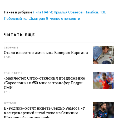
Ранее в рубрике
Лига ПАРИ
:
Крылья Советов - Тамбов. 1:0.
Победный гол Дмитрия Ятченко с пенальти
ЧИТАТЬ ЕЩЕ
СБОРНЫЕ
Стало известно имя сына Валерия Карпина
17:34
ТРАНСФЕРЫ
«Манчестер Сити» отклонил предложение
«Барселоны» в €50 млн за трансфер Родри —
СМИ
17:16
ФУТБОЛ
В «Родине» хотят видеть Серхио Рамоса: «У
нас тренерский штаб тоже из Севильи.
Шикарно бы вписался!»