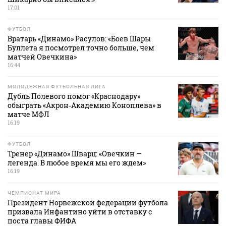
17:01
ФУТБОЛ
Вратарь «Динамо» Расулов: «Боев Шары
Буллета я посмотрел точно больше, чем
матчей Овечкина»
16:44
МОЛОДЕЖНАЯ ФУТБОЛЬНАЯ ЛИГА
Дубль Полевого помог «Краснодару»
обыграть «Акрон‑Академию Коноплева» в
матче МФЛ
16:19
ФУТБОЛ
Тренер «Динамо» Шварц: «Овечкин —
легенда. В любое время мы его ждем»
16:19
ЧЕМПИОНАТ МИРА
Президент Норвежской федерации футбола
призвала Инфантино уйти в отставку с
поста главы ФИФА