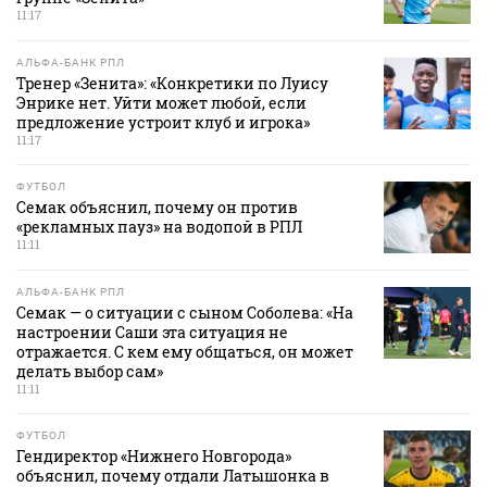
11:17
АЛЬФА-БАНК РПЛ
Тренер «Зенита»: «Конкретики по Луису
Энрике нет. Уйти может любой, если
предложение устроит клуб и игрока»
11:17
ФУТБОЛ
Семак объяснил, почему он против
«рекламных пауз» на водопой в РПЛ
11:11
АЛЬФА-БАНК РПЛ
Семак — о ситуации с сыном Соболева: «На
настроении Саши эта ситуация не
отражается. С кем ему общаться, он может
делать выбор сам»
11:11
ФУТБОЛ
Гендиректор «Нижнего Новгорода»
объяснил, почему отдали Латышонка в