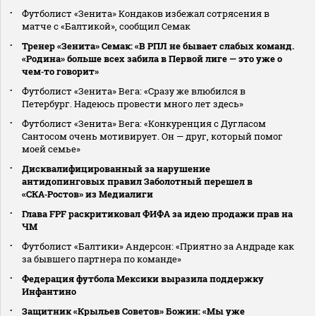
Футболист «Зенита» Кондаков избежал сотрясения в
матче с «Балтикой», сообщил Семак
Тренер «Зенита» Семак: «В РПЛ не бывает слабых команд.
«Родина» больше всех забила в Первой лиге — это уже о
чем‑то говорит»
Футболист «Зенита» Вега: «Сразу же влюбился в
Петербург. Надеюсь провести много лет здесь»
Футболист «Зенита» Вега: «Конкуренция с Дугласом
Сантосом очень мотивирует. Он — друг, который помог
моей семье»
Дисквалифицированный за нарушение
антидопинговых правил Заболотный перешел в
«СКА‑Ростов» из Медиалиги
Глава FPF раскритиковал ФИФА за идею продажи прав на
ЧМ
Футболист «Балтики» Андерсон: «Приятно за Андраде как
за бывшего партнера по команде»
Федерация футбола Мексики выразила поддержку
Инфантино
Защитник «Крыльев Советов» Божин: «Мы уже