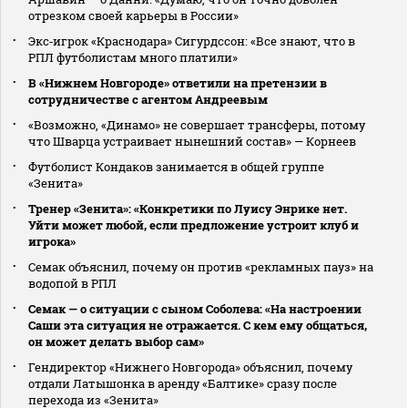
отрезком своей карьеры в России»
Экс‑игрок «Краснодара» Сигурдссон: «Все знают, что в
РПЛ футболистам много платили»
В «Нижнем Новгороде» ответили на претензии в
сотрудничестве с агентом Андреевым
«Возможно, «Динамо» не совершает трансферы, потому
что Шварца устраивает нынешний состав» — Корнеев
Футболист Кондаков занимается в общей группе
«Зенита»
Тренер «Зенита»: «Конкретики по Луису Энрике нет.
Уйти может любой, если предложение устроит клуб и
игрока»
Семак объяснил, почему он против «рекламных пауз» на
водопой в РПЛ
Семак — о ситуации с сыном Соболева: «На настроении
Саши эта ситуация не отражается. С кем ему общаться,
он может делать выбор сам»
Гендиректор «Нижнего Новгорода» объяснил, почему
отдали Латышонка в аренду «Балтике» сразу после
перехода из «Зенита»