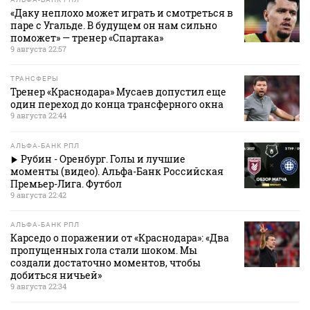
«Даку неплохо может играть и смотреться в
паре с Угальде. В будущем он нам сильно
поможет» — тренер «Спартака»
9 августа 22:57
ТРАНСФЕРЫ
Тренер «Краснодара» Мусаев допустил еще
один переход до конца трансферного окна
9 августа 22:44
АЛЬФА-БАНК РПЛ
Рубин - Оренбург. Голы и лучшие
моменты (видео). Альфа-Банк Российская
Премьер-Лига. Футбол
9 августа 22:42
АЛЬФА-БАНК РПЛ
Карседо о поражении от «Краснодара»: «Два
пропущенных гола стали шоком. Мы
создали достаточно моментов, чтобы
добиться ничьей»
9 августа 22:34