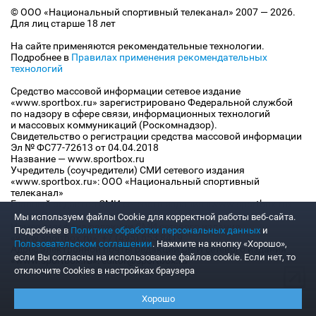
© ООО «Национальный спортивный телеканал» 2007 — 2026.
Для лиц старше 18 лет
На сайте применяются рекомендательные технологии.
Подробнее в
Правилах применения рекомендательных
технологий
Средство массовой информации сетевое издание
«www.sportbox.ru» зарегистрировано Федеральной службой
по надзору в сфере связи, информационных технологий
и массовых коммуникаций (Роскомнадзор).
Свидетельство о регистрации средства массовой информации
Эл № ФС77-72613 от 04.04.2018
Название — www.sportbox.ru
Учредитель (соучредители) СМИ сетевого издания
«www.sportbox.ru»: ООО «Национальный спортивный
телеканал»
Главный редактор СМИ сетевого издания «www.sportbox.ru»:
Конов В.А.
Мы используем файлы Сookie для корректной работы веб-сайта.
Номер телефона редакции СМИ сетевого издания
Подробнее в
Политике обработки персональных данных
и
«www.sportbox.ru»: +7 (495) 653 8419
Пользовательском соглашении
. Нажмите на кнопку «Хорошо»,
Адрес электронной почты редакции СМИ сетевого издания
если Вы согласны на использование файлов cookie. Если нет, то
«www.sportbox.ru»: editor@sportbox.ru
отключите Cookies в настройках браузера
Хорошо