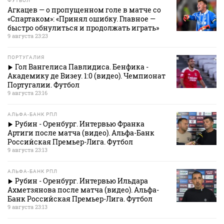
ФУТБОЛ
Агкацев — о пропущенном голе в матче со
«Спартаком»: «Принял ошибку. Главное —
быстро обнулиться и продолжать играть»
9 августа 23:23
ПОРТУГАЛИЯ
Гол Вангелиса Павлидиса. Бенфика -
Академику де Визеу. 1:0 (видео). Чемпионат
Португалии. Футбол
9 августа 23:16
АЛЬФА-БАНК РПЛ
Рубин - Оренбург. Интервью Франка
Артиги после матча (видео). Альфа-Банк
Российская Премьер-Лига. Футбол
9 августа 23:13
АЛЬФА-БАНК РПЛ
Рубин - Оренбург. Интервью Ильдара
Ахметзянова после матча (видео). Альфа-
Банк Российская Премьер-Лига. Футбол
9 августа 23:13