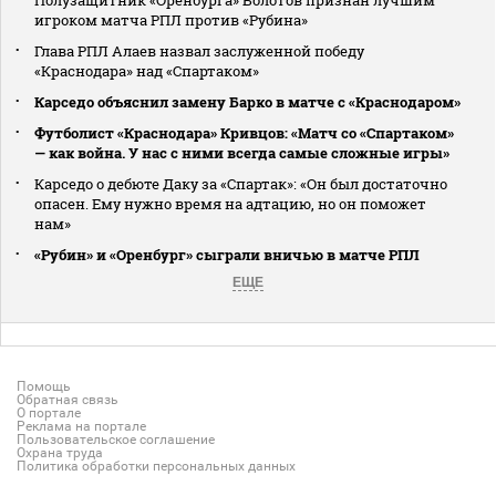
игроком матча РПЛ против «Рубина»
Глава РПЛ Алаев назвал заслуженной победу
«Краснодара» над «Спартаком»
Карседо объяснил замену Барко в матче с «Краснодаром»
Футболист «Краснодара» Кривцов: «Матч со «Спартаком»
— как война. У нас с ними всегда самые сложные игры»
Карседо о дебюте Даку за «Спартак»: «Он был достаточно
опасен. Ему нужно время на адтацию, но он поможет
нам»
«Рубин» и «Оренбург» сыграли вничью в матче РПЛ
ЕЩЕ
Помощь
Обратная связь
О портале
Реклама на портале
Пользовательское соглашение
Охрана труда
Политика обработки персональных данных