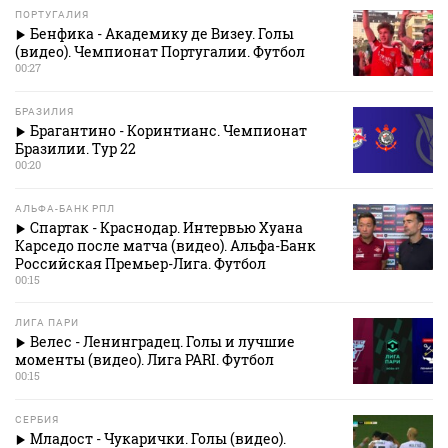
ПОРТУГАЛИЯ
Бенфика - Академику де Визеу. Голы
(видео). Чемпионат Португалии. Футбол
00:27
БРАЗИЛИЯ
Брагантино - Коринтианс. Чемпионат
Бразилии. Тур 22
00:20
АЛЬФА-БАНК РПЛ
Спартак - Краснодар. Интервью Хуана
Карседо после матча (видео). Альфа-Банк
Российская Премьер-Лига. Футбол
00:15
ЛИГА ПАРИ
Велес - Ленинградец. Голы и лучшие
моменты (видео). Лига PARI. Футбол
00:15
СЕРБИЯ
Младост - Чукарички. Голы (видео).