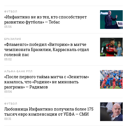
ФУТБОЛ
«Инфантино не из тех, кто способствует
развитию футбола» — Тебас
05:56
БРАЗИЛИЯ
«Фламенго» победил «Виторию» в матче
чемпионата Бразилии, Карраскаль отдал
голевой пас
05:02
АЛЬФА-БАНК РПЛ
«После первого тайма матча с «Зенитом»
казалось, что «Родине» не миновать
разгрома» — Радимов
00:54
ФУТБОЛ
Любовница Инфантино получила более 175
тысяч евро компенсации от УЕФА — СМИ
00:31