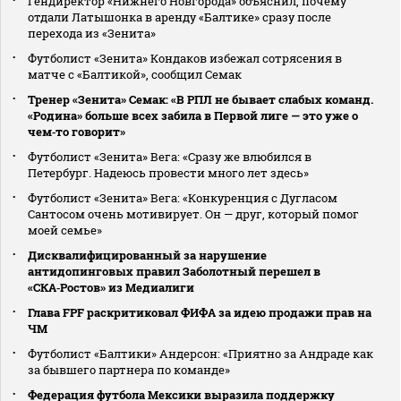
Гендиректор «Нижнего Новгорода» объяснил, почему
отдали Латышонка в аренду «Балтике» сразу после
перехода из «Зенита»
Футболист «Зенита» Кондаков избежал сотрясения в
матче с «Балтикой», сообщил Семак
Тренер «Зенита» Семак: «В РПЛ не бывает слабых команд.
«Родина» больше всех забила в Первой лиге — это уже о
чем‑то говорит»
Футболист «Зенита» Вега: «Сразу же влюбился в
Петербург. Надеюсь провести много лет здесь»
Футболист «Зенита» Вега: «Конкуренция с Дугласом
Сантосом очень мотивирует. Он — друг, который помог
моей семье»
Дисквалифицированный за нарушение
антидопинговых правил Заболотный перешел в
«СКА‑Ростов» из Медиалиги
Глава FPF раскритиковал ФИФА за идею продажи прав на
ЧМ
Футболист «Балтики» Андерсон: «Приятно за Андраде как
за бывшего партнера по команде»
Федерация футбола Мексики выразила поддержку