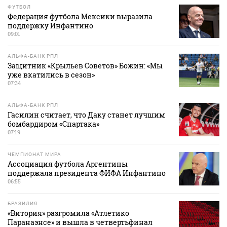
ФУТБОЛ
Федерация футбола Мексики выразила
поддержку Инфантино
09:01
АЛЬФА-БАНК РПЛ
Защитник «Крыльев Советов» Божин: «Мы
уже вкатились в сезон»
07:34
АЛЬФА-БАНК РПЛ
Гасилин считает, что Даку станет лучшим
бомбардиром «Спартака»
07:19
ЧЕМПИОНАТ МИРА
Ассоциация футбола Аргентины
поддержала президента ФИФА Инфантино
06:55
БРАЗИЛИЯ
«Витория» разгромила «Атлетико
Паранаэнсе» и вышла в четвертьфинал