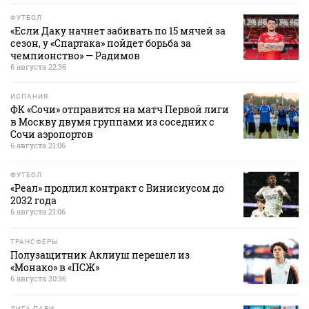
ФУТБОЛ
«Если Даку начнет забивать по 15 мячей за
сезон, у «Спартака» пойдет борьба за
чемпионство» — Радимов
6 августа 22:36
ИСПАНИЯ
ФК «Сочи» отправится на матч Первой лиги
в Москву двумя группами из соседних с
Сочи аэропортов
6 августа 21:06
ФУТБОЛ
«Реал» продлил контракт с Винисиусом до
2032 года
6 августа 21:06
ТРАНСФЕРЫ
Полузащитник Аклиуш перешел из
«Монако» в «ПСЖ»
6 августа 20:36
ЛИГА ПАРИ