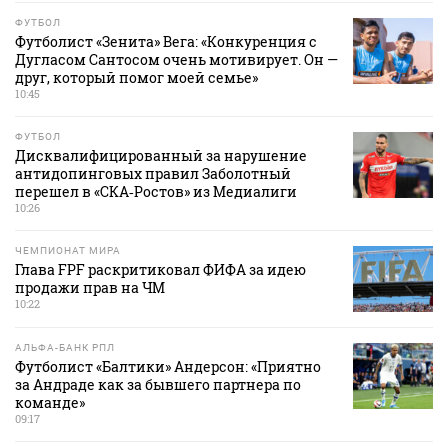
ФУТБОЛ
Футболист «Зенита» Вега: «Конкуренция с
Дугласом Сантосом очень мотивирует. Он —
друг, который помог моей семье»
10:45
ФУТБОЛ
Дисквалифицированный за нарушение
антидопинговых правил Заболотный
перешел в «СКА‑Ростов» из Медиалиги
10:26
ЧЕМПИОНАТ МИРА
Глава FPF раскритиковал ФИФА за идею
продажи прав на ЧМ
10:22
АЛЬФА-БАНК РПЛ
Футболист «Балтики» Андерсон: «Приятно
за Андраде как за бывшего партнера по
команде»
09:17