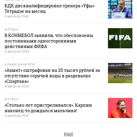
КДК дисквалифицировал тренера «Уфы»
Тетрадзе на месяц
6 августа 19:41
ФУТБОЛ
В КОНМЕБОЛ заявили, что обеспокоены
постоянными односторонними
действиями ФИФА
6 августа 19:32
АЛЬФА-БАНК РПЛ
«Ахмат» оштрафован на 20 тысяч рублей за
отсутствие горячей воды в раздевалке
«Спартака»
6 августа 19:18
ФУТБОЛ
«Столько лет пристреливался». Карпин
наконец-то дождался мальчика!
6 августа 19:15
ЕЩЕ