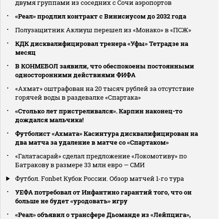
двумя группами из соседних с Сочи аэропортов
«Реал» продлил контракт с Винисиусом до 2032 года
Полузащитник Аклиуш перешел из «Монако» в «ПСЖ»
КДК дисквалифицировал тренера «Уфы» Тетрадзе на
месяц
В КОНМЕБОЛ заявили, что обеспокоены постоянными
односторонними действиями ФИФА
«Ахмат» оштрафован на 20 тысяч рублей за отсутствие
горячей воды в раздевалке «Спартака»
«Столько лет пристреливался». Карпин наконец-то
дождался мальчика!
Футболист «Ахмата» Касинтура дисквалифицирован на
два матча за удаление в матче со «Спартаком»
«Галатасарай» сделал предложение «Локомотиву» по
Батракову в размере 33 млн евро — СМИ
Футбол. Fonbet Кубок России. Обзор матчей 1-го тура
УЕФА потребовал от Инфантино гарантий того, что он
больше не будет «уродовать» игру
«Реал» объявил о трансфере Дьоманде из «Лейпцига»,