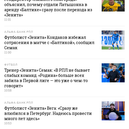
объяснил, почему отдали Латышонка в
аренду «Балтике» сразу после перехода из
«Зенита»
11:01
АЛЬФА-БАНК РПЛ
Футболист «Зенита» Кондаков избежал
сотрясения в матче с «Балтикой», сообщил
Семак
11:00
ФУТБОЛ
Тренер «Зенита» Семак: «В РПЛ не бывает
слабых команд. «Родина» больше всех
забила в Первой лиге — это уже о чем‑то
говорит»
10:58
АЛЬФА-БАНК РПЛ
Футболист «Зенита» Вега: «Сразу же
влюбился в Петербург. Надеюсь провести
много лет здесь»
10:53