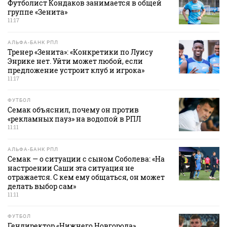
Футболист Кондаков занимается в общей
группе «Зенита»
11:17
АЛЬФА-БАНК РПЛ
Тренер «Зенита»: «Конкретики по Луису
Энрике нет. Уйти может любой, если
предложение устроит клуб и игрока»
11:17
ФУТБОЛ
Семак объяснил, почему он против
«рекламных пауз» на водопой в РПЛ
11:11
АЛЬФА-БАНК РПЛ
Семак — о ситуации с сыном Соболева: «На
настроении Саши эта ситуация не
отражается. С кем ему общаться, он может
делать выбор сам»
11:11
ФУТБОЛ
Гендиректор «Нижнего Новгорода»