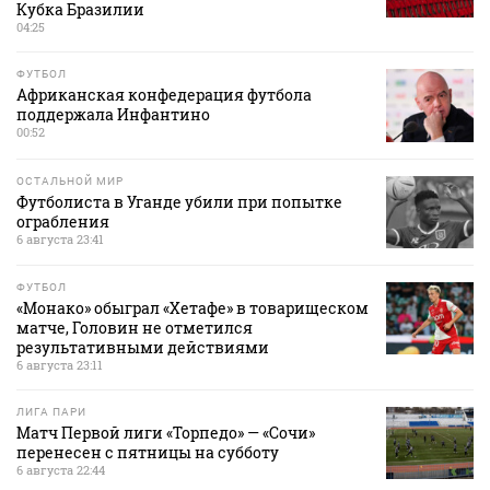
Кубка Бразилии
04:25
ФУТБОЛ
Африканская конфедерация футбола
поддержала Инфантино
00:52
ОСТАЛЬНОЙ МИР
Футболиста в Уганде убили при попытке
ограбления
6 августа 23:41
ФУТБОЛ
«Монако» обыграл «Хетафе» в товарищеском
матче, Головин не отметился
результативными действиями
6 августа 23:11
ЛИГА ПАРИ
Матч Первой лиги «Торпедо» — «Сочи»
перенесен с пятницы на субботу
6 августа 22:44