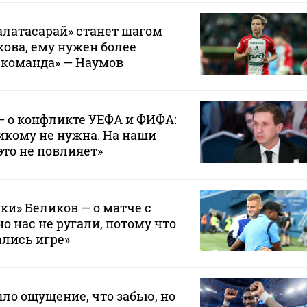
Галатасарай» станет шагом
кова, ему нужен более
 команда» — Наумов
— о конфликте УЕФА и ФИФА:
икому не нужна. На наши
это не повлияет»
ки» Беликов — о матче с
о нас не ругали, потому что
лись игре»
ло ощущение, что забью, но