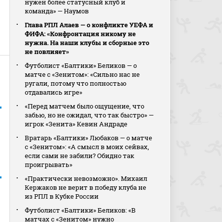
нужен более статусный клуб и
команда» — Наумов
Глава РПЛ Алаев — о конфликте УЕФА и
ФИФА: «Конфронтация никому не
нужна. На наши клубы и сборные это
не повлияет»
Футболист «Балтики» Беликов — о
матче с «Зенитом»: «Сильно нас не
ругали, потому что полностью
отдавались игре»
«Перед матчем было ощущение, что
забью, но не ожидал, что так быстро» —
игрок «Зенита» Кевин Андраде
Вратарь «Балтики» Любаков — о матче
с «Зенитом»: «А смысл в моих сейвах,
если сами не забили? Обидно так
проигрывать»
«Практически невозможно». Михаил
Кержаков не верит в победу клуба не
из РПЛ в Кубке России
Футболист «Балтики» Беликов: «В
матчах с «Зенитом» нужно