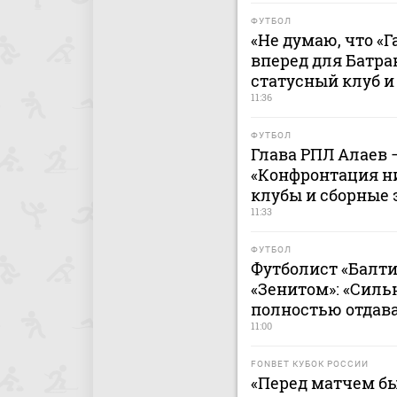
ФУТБОЛ
«Не думаю, что «
вперед для Батра
статусный клуб и
11:36
ФУТБОЛ
Глава РПЛ Алаев 
«Конфронтация н
клубы и сборные 
11:33
ФУТБОЛ
Футболист «Балти
«Зенитом»: «Сильн
полностью отдава
11:00
FONBET КУБОК РОССИИ
«Перед матчем бы