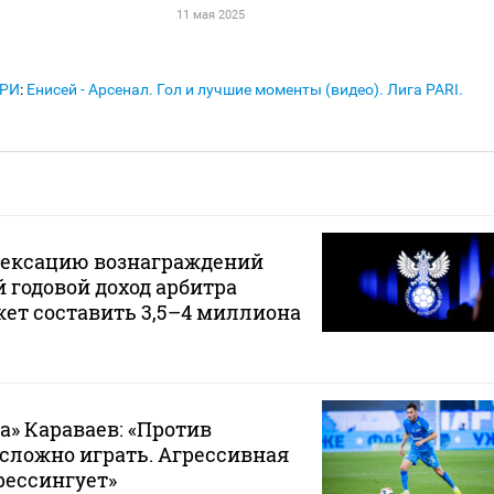
11 мая 2025
АРИ
:
Енисей - Арсенал. Гол и лучшие моменты (видео). Лига PARI.
дексацию вознаграждений
 годовой доход арбитра
ет составить 3,5–4 миллиона
а» Караваев: «Против
 сложно играть. Агрессивная
рессингует»