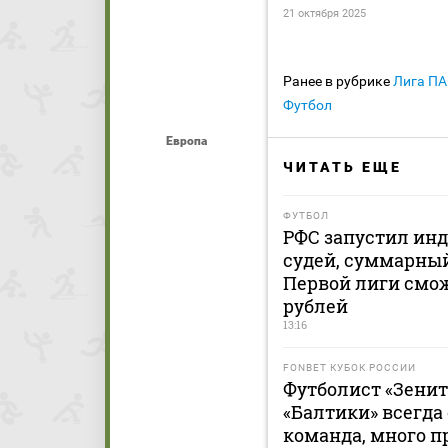
21 октября 2025
Ранее в рубрике
Лига П
Футбол
Европа
ЧИТАТЬ ЕЩЕ
ФУТБОЛ
РФС запустил ин
судей, суммарный
Первой лиги смож
рублей
13:16
FONBET КУБОК РОССИИ
Футболист «Зенит
«Балтики» всегда
команда, много п