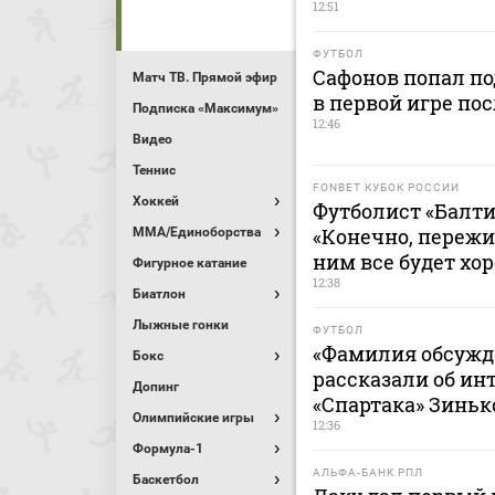
12:51
ФУТБОЛ
Сафонов попал по
Матч ТВ. Прямой эфир
в первой игре пос
Подписка «Максимум»
12:46
Видео
Теннис
FONBET КУБОК РОССИИ
Хоккей
Футболист «Балти
«Конечно, пережи
MMA/Единоборства
ним все будет хо
Фигурное катание
12:38
Биатлон
Лыжные гонки
ФУТБОЛ
«Фамилия обсужда
Бокс
рассказали об ин
Допинг
«Спартака» Зинь
Олимпийские игры
12:36
Формула-1
АЛЬФА-БАНК РПЛ
Баскетбол