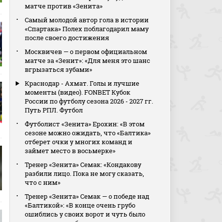
матче против «Зенита»
Самый молодой автор гола в истории
«Спартака» Полех поблагодарил маму
после своего достижения
Москвичев — о первом официальном
матче за «Зенит»: «Для меня это шанс
вгрызаться зубами»
Краснодар - Ахмат. Голы и лучшие
моменты (видео). FONBET Кубок
России по футболу сезона 2026 - 2027 гг.
Путь РПЛ. Футбол
Футболист «Зенита» Ерохин: «В этом
сезоне можно ожидать, что «Балтика»
отберет очки у многих команд и
займет место в восьмерке»
Тренер «Зенита» Семак: «Кондакову
разбили лицо. Пока не могу сказать,
что с ним»
Тренер «Зенита» Семак — о победе над
«Балтикой»: «В конце очень грубо
ошиблись у своих ворот и чуть было