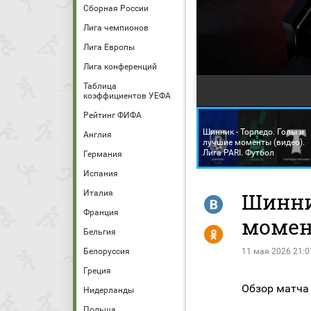
Сборная России
Лига чемпионов
Лига Европы
Лига конференций
Таблица
коэффициентов УЕФА
Рейтинг ФИФА
Шинник - Торпедо. Голы и
Англия
лучшие моменты (видео).
Лига PARI. Футбол
Германия
Испания
Италия
Шинни
R
Франция
момент
Y
Бельгия
Белоруссия
11 мая 2026 21:0
Греция
Обзор матча 
Нидерланды
Польша