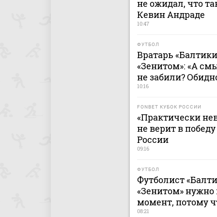
не ожидал, что та
Кевин Андраде
10:47
ФУТБОЛ
Вратарь «Балтики
«Зенитом»: «А смы
не забили? Обидн
10:16
FONBET КУБОК РОССИИ
«Практически не
не верит в победу
России
09:16
ФУТБОЛ
Футболист «Балти
«Зенитом» нужно
момент, потому ч
08:21