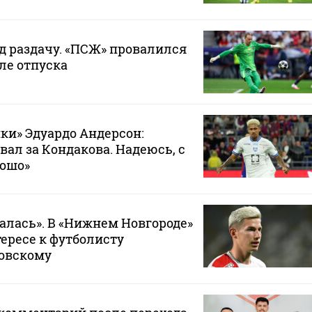
д раздачу. «ПСЖ» провалился
ле отпуска
ки» Эдуардо Андерсон:
вал за Кондакова. Надеюсь, с
рошо»
лась». В «Нижнем Новгороде»
тересе к футболисту
ковскому