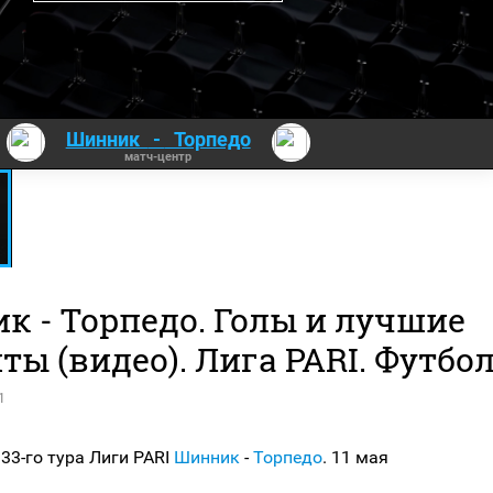
Шинник
-
Торпедо
матч-центр
к - Торпедо. Голы и лучшие
ы (видео). Лига PARI. Футбо
1
33-го тура Лиги PARI
Шинник
-
Торпедо
. 11 мая