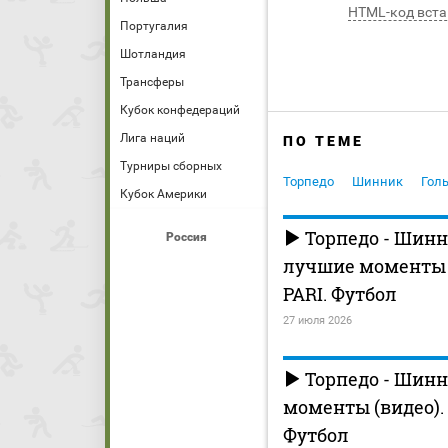
HTML-код вста
Португалия
Шотландия
Трансферы
Кубок конфедераций
Лига наций
ПО ТЕМЕ
Турниры сборных
Торпедо
Шинник
Гол
Кубок Америки
Торпедо - Шинн
Россия
лучшие моменты (
PARI. Футбол
27 июля 2026
Торпедо - Шинн
моменты (видео). 
Футбол