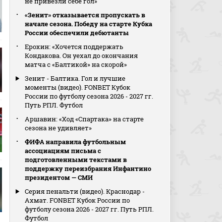
не привезли себе гол»
«Зенит» отказывается пропускать в
начале сезона. Победу на старте Кубка
России обеспечили дебютанты
Ерохин: «Хочется поддержать
Кондакова. Он уехал до окончания
матча с «Балтикой» на скорой»
Зенит - Балтика. Гол и лучшие
моменты (видео). FONBET Кубок
России по футболу сезона 2026 - 2027 гг.
Путь РПЛ. Футбол
Аршавин: «Ход «Спартака» на старте
сезона не удивляет»
ФИФА направила футбольным
ассоциациям письма с
подготовленными текстами в
поддержку переизбрания Инфантино
президентом — СМИ
Серия пенальти (видео). Краснодар -
Ахмат. FONBET Кубок России по
футболу сезона 2026 - 2027 гг. Путь РПЛ.
Футбол