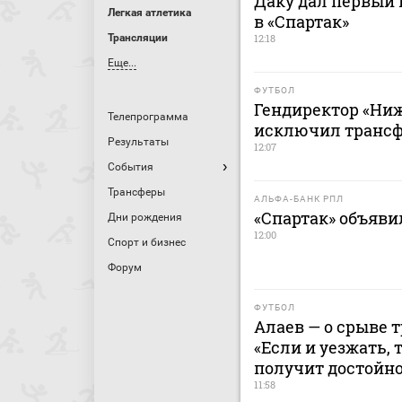
Даку дал первый
Легкая атлетика
в «Спартак»
Трансляции
12:18
Еще...
ФУТБОЛ
Гендиректор «Ниж
Телепрограмма
исключил трансфе
Результаты
12:07
События
Трансферы
АЛЬФА-БАНК РПЛ
«Спартак» объявил
Дни рождения
12:00
Спорт и бизнес
Форум
ФУТБОЛ
Алаев — о срыве 
«Если и уезжать, 
получит достойн
11:58