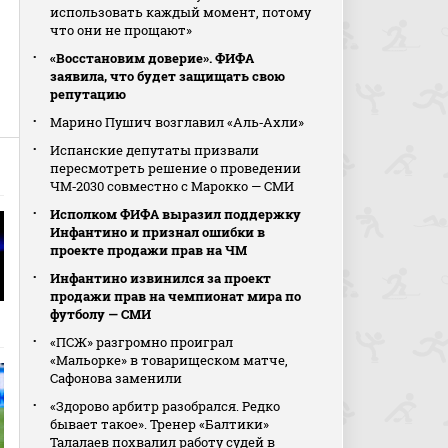
использовать каждый момент, потому
что они не прощают»
«Восстановим доверие». ФИФА
заявила, что будет защищать свою
репутацию
Марино Пушич возглавил «Аль‑Ахли»
Испанские депутаты призвали
пересмотреть решение о проведении
ЧМ‑2030 совместно с Марокко — СМИ
Исполком ФИФА выразил поддержку
Инфантино и признал ошибки в
проекте продажи прав на ЧМ
Инфантино извинился за проект
продажи прав на чемпионат мира по
футболу — СМИ
«ПСЖ» разгромно проиграл
«Мальорке» в товарищеском матче,
Сафонова заменили
«Здорово арбитр разобрался. Редко
бывает такое». Тренер «Балтики»
Талалаев похвалил работу судей в