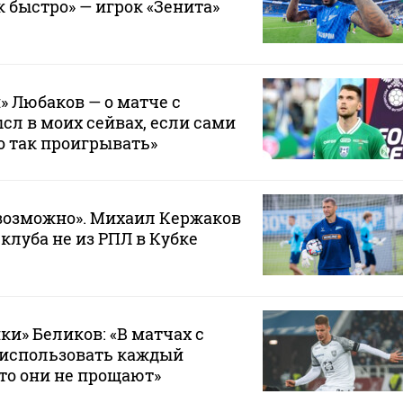
к быстро» — игрок «Зенита»
» Любаков — о матче с
сл в моих сейвах, если сами
о так проигрывать»
возможно». Михаил Кержаков
 клуба не из РПЛ в Кубке
ки» Беликов: «В матчах с
 использовать каждый
то они не прощают»