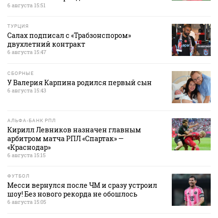
6 августа 15:51
ТУРЦИЯ
Салах подписал с «Трабзонспором»
двухлетний контракт
6 августа 15:47
СБОРНЫЕ
У Валерия Карпина родился первый сын
6 августа 15:43
АЛЬФА-БАНК РПЛ
Кирилл Левников назначен главным
арбитром матча РПЛ «Спартак» —
«Краснодар»
6 августа 15:15
ФУТБОЛ
Месси вернулся после ЧМ и сразу устроил
шоу! Без нового рекорда не обошлось
6 августа 15:05