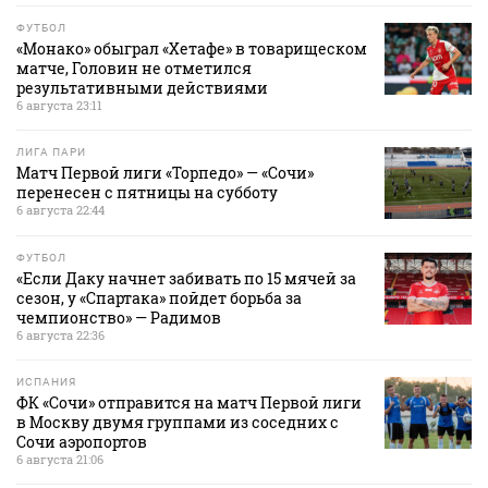
ФУТБОЛ
«Монако» обыграл «Хетафе» в товарищеском
матче, Головин не отметился
результативными действиями
6 августа 23:11
ЛИГА ПАРИ
Матч Первой лиги «Торпедо» — «Сочи»
перенесен с пятницы на субботу
6 августа 22:44
ФУТБОЛ
«Если Даку начнет забивать по 15 мячей за
сезон, у «Спартака» пойдет борьба за
чемпионство» — Радимов
6 августа 22:36
ИСПАНИЯ
ФК «Сочи» отправится на матч Первой лиги
в Москву двумя группами из соседних с
Сочи аэропортов
6 августа 21:06