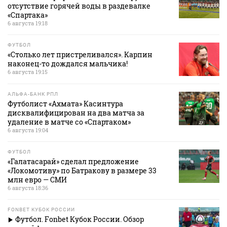
отсутствие горячей воды в раздевалке
«Спартака»
6 августа 19:18
ФУТБОЛ
«Столько лет пристреливался». Карпин
наконец-то дождался мальчика!
6 августа 19:15
АЛЬФА-БАНК РПЛ
Футболист «Ахмата» Касинтура
дисквалифицирован на два матча за
удаление в матче со «Спартаком»
6 августа 19:04
ФУТБОЛ
«Галатасарай» сделал предложение
«Локомотиву» по Батракову в размере 33
млн евро — СМИ
6 августа 18:36
FONBET КУБОК РОССИИ
Футбол. Fonbet Кубок России. Обзор