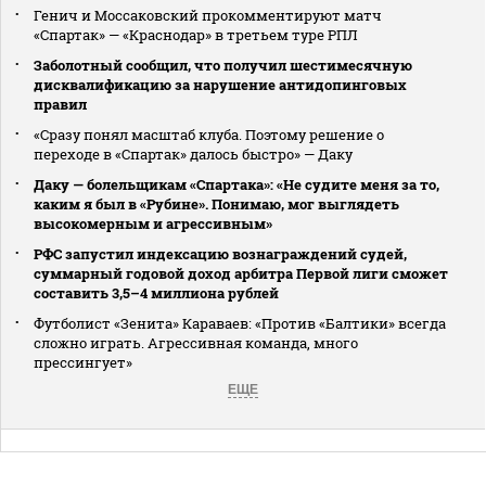
Генич и Моссаковский прокомментируют матч
«Спартак» — «Краснодар» в третьем туре РПЛ
Заболотный сообщил, что получил шестимесячную
дисквалификацию за нарушение антидопинговых
правил
«Сразу понял масштаб клуба. Поэтому решение о
переходе в «Спартак» далось быстро» — Даку
Даку — болельщикам «Спартака»: «Не судите меня за то,
каким я был в «Рубине». Понимаю, мог выглядеть
высокомерным и агрессивным»
РФС запустил индексацию вознаграждений судей,
суммарный годовой доход арбитра Первой лиги сможет
составить 3,5–4 миллиона рублей
Футболист «Зенита» Караваев: «Против «Балтики» всегда
сложно играть. Агрессивная команда, много
прессингует»
ЕЩЕ