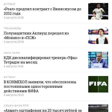
ФУТБОЛ
«Реал» продлил контракт с Винисиусом до
2032 года
6 августа 21:06
ТРАНСФЕРЫ
Полузащитник Аклиуш перешел из
«Монако» в «ПСЖ»
6 августа 20:36
ЛИГА ПАРИ
КДК дисквалифицировал тренера «Уфы»
Тетрадзе на месяц
6 августа 19:41
ФУТБОЛ
В КОНМЕБОЛ заявили, что обеспокоены
постоянными односторонними
действиями ФИФА
6 августа 19:32
АЛЬФА-БАНК РПЛ
«Ахмат» оштрафован на 20 тысяч рублей за