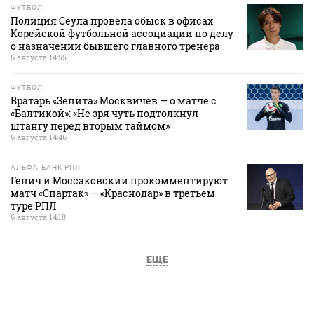
ФУТБОЛ
Полиция Сеула провела обыск в офисах
Корейской футбольной ассоциации по делу
о назначении бывшего главного тренера
6 августа 14:55
ФУТБОЛ
Вратарь «Зенита» Москвичев — о матче с
«Балтикой»: «Не зря чуть подтолкнул
штангу перед вторым таймом»
6 августа 14:46
АЛЬФА-БАНК РПЛ
Генич и Моссаковский прокомментируют
матч «Спартак» — «Краснодар» в третьем
туре РПЛ
6 августа 14:18
ЕЩЕ