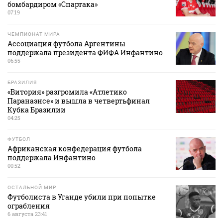
бомбардиром «Спартака»
07:19
ЧЕМПИОНАТ МИРА
Ассоциация футбола Аргентины
поддержала президента ФИФА Инфантино
06:55
БРАЗИЛИЯ
«Витория» разгромила «Атлетико
Паранаэнсе» и вышла в четвертьфинал
Кубка Бразилии
04:25
ФУТБОЛ
Африканская конфедерация футбола
поддержала Инфантино
00:52
ОСТАЛЬНОЙ МИР
Футболиста в Уганде убили при попытке
ограбления
6 августа 23:41