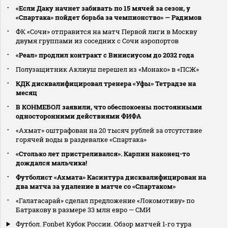
«Если Даку начнет забивать по 15 мячей за сезон, у
«Спартака» пойдет борьба за чемпионство» — Радимов
ФК «Сочи» отправится на матч Первой лиги в Москву
двумя группами из соседних с Сочи аэропортов
«Реал» продлил контракт с Винисиусом до 2032 года
Полузащитник Аклиуш перешел из «Монако» в «ПСЖ»
КДК дисквалифицировал тренера «Уфы» Тетрадзе на
месяц
В КОНМЕБОЛ заявили, что обеспокоены постоянными
односторонними действиями ФИФА
«Ахмат» оштрафован на 20 тысяч рублей за отсутствие
горячей воды в раздевалке «Спартака»
«Столько лет пристреливался». Карпин наконец-то
дождался мальчика!
Футболист «Ахмата» Касинтура дисквалифицирован на
два матча за удаление в матче со «Спартаком»
«Галатасарай» сделал предложение «Локомотиву» по
Батракову в размере 33 млн евро — СМИ
Футбол. Fonbet Кубок России. Обзор матчей 1-го тура