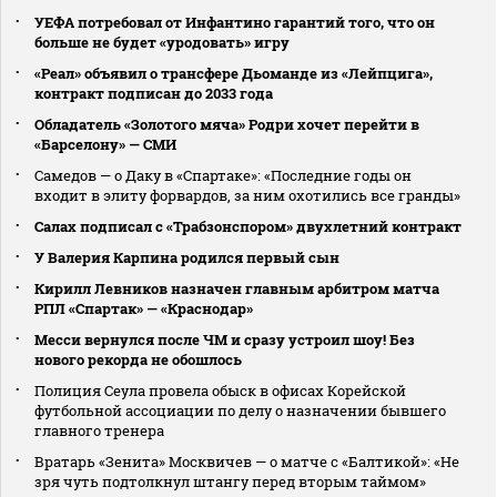
УЕФА потребовал от Инфантино гарантий того, что он
больше не будет «уродовать» игру
«Реал» объявил о трансфере Дьоманде из «Лейпцига»,
контракт подписан до 2033 года
Обладатель «Золотого мяча» Родри хочет перейти в
«Барселону» — СМИ
Самедов — о Даку в «Спартаке»: «Последние годы он
входит в элиту форвардов, за ним охотились все гранды»
Салах подписал с «Трабзонспором» двухлетний контракт
У Валерия Карпина родился первый сын
Кирилл Левников назначен главным арбитром матча
РПЛ «Спартак» — «Краснодар»
Месси вернулся после ЧМ и сразу устроил шоу! Без
нового рекорда не обошлось
Полиция Сеула провела обыск в офисах Корейской
футбольной ассоциации по делу о назначении бывшего
главного тренера
Вратарь «Зенита» Москвичев — о матче с «Балтикой»: «Не
зря чуть подтолкнул штангу перед вторым таймом»