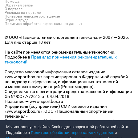
Помощь
Обратная связь
О портале
Реклама на портале
Пользовательское соглашение
Охрана труда
Политика обработки персональных данных
© ООО «Национальный спортивный телеканал» 2007 — 2026.
Для лиц старше 18 лет
На сайте применяются рекомендательные технологии.
Подробнее в
Правилах применения рекомендательных
технологий
Средство массовой информации сетевое издание
«www.sportbox.ru» зарегистрировано Федеральной службой
по надзору в сфере связи, информационных технологий
и массовых коммуникаций (Роскомнадзор).
Свидетельство о регистрации средства массовой информации
Эл № ФС77-72613 от 04.04.2018
Название — www.sportbox.ru
Учредитель (соучредители) СМИ сетевого издания
«www.sportbox.ru»: ООО «Национальный спортивный
телеканал»
Главный редактор СМИ сетевого издания «www.sportbox.ru»:
Конов В.А.
Мы используем файлы Сookie для корректной работы веб-сайта.
Номер телефона редакции СМИ сетевого издания
Подробнее в
Политике обработки персональных данных
и
«www.sportbox.ru»: +7 (495) 653 8419