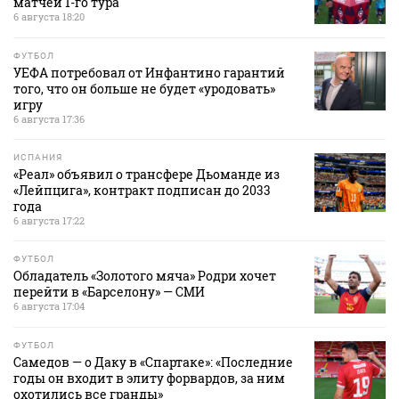
матчей 1-го тура
6 августа 18:20
ФУТБОЛ
УЕФА потребовал от Инфантино гарантий
того, что он больше не будет «уродовать»
игру
6 августа 17:36
ИСПАНИЯ
«Реал» объявил о трансфере Дьоманде из
«Лейпцига», контракт подписан до 2033
года
6 августа 17:22
ФУТБОЛ
Обладатель «Золотого мяча» Родри хочет
перейти в «Барселону» — СМИ
6 августа 17:04
ФУТБОЛ
Самедов — о Даку в «Спартаке»: «Последние
годы он входит в элиту форвардов, за ним
охотились все гранды»