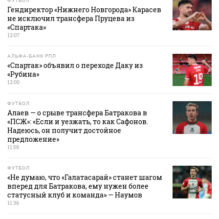
ФУТБОЛ
Гендиректор «Нижнего Новгорода» Карасев
не исключил трансфера Пруцева из
«Спартака»
12:07
АЛЬФА-БАНК РПЛ
«Спартак» объявил о переходе Даку из
«Рубина»
12:00
ФУТБОЛ
Алаев — о срыве трансфера Батракова в
«ПСЖ»: «Если и уезжать, то как Сафонов.
Надеюсь, он получит достойное
предложение»
11:58
ФУТБОЛ
«Не думаю, что «Галатасарай» станет шагом
вперед для Батракова, ему нужен более
статусный клуб и команда» — Наумов
11:36