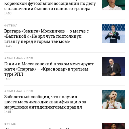
Корейской футбольной ассоциации по делу
о назначении бывшего главного тренера
14:55
ФУТБОЛ
Вратарь «Зенита» Москвичев — о матче с
«Балтикой»: «Не зря чуть подтолкнул
штангу перед вторым таймом»
14:46
АЛЬФА-БАНК РПЛ
Генич и Моссаковский прокомментируют
матч «Спартак» — «Краснодар» в третьем
туре РПЛ
14:18
АЛЬФА-БАНК РПЛ
Заболотный сообщил, что получил
шестимесячную дисквалификацию за
нарушение антидопинговых правил
14:01
ФУТБОЛ