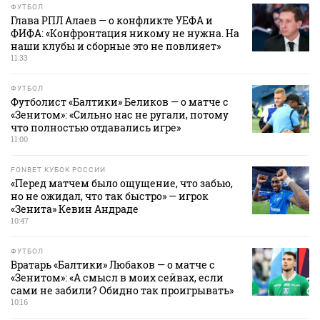
ФУТБОЛ
Глава РПЛ Алаев — о конфликте УЕФА и
ФИФА: «Конфронтация никому не нужна. На
наши клубы и сборные это не повлияет»
11:33
ФУТБОЛ
Футболист «Балтики» Беликов — о матче с
«Зенитом»: «Сильно нас не ругали, потому
что полностью отдавались игре»
11:00
FONBET КУБОК РОССИИ
«Перед матчем было ощущение, что забью,
но не ожидал, что так быстро» — игрок
«Зенита» Кевин Андраде
10:47
ФУТБОЛ
Вратарь «Балтики» Любаков — о матче с
«Зенитом»: «А смысл в моих сейвах, если
сами не забили? Обидно так проигрывать»
10:16