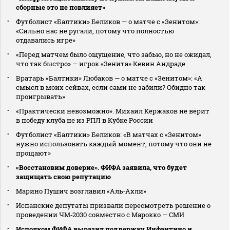
сборные это не повлияет»
Футболист «Балтики» Беликов — о матче с «Зенитом»:
«Сильно нас не ругали, потому что полностью
отдавались игре»
«Перед матчем было ощущение, что забью, но не ожидал,
что так быстро» — игрок «Зенита» Кевин Андраде
Вратарь «Балтики» Любаков — о матче с «Зенитом»: «А
смысл в моих сейвах, если сами не забили? Обидно так
проигрывать»
«Практически невозможно». Михаил Кержаков не верит
в победу клуба не из РПЛ в Кубке России
Футболист «Балтики» Беликов: «В матчах с «Зенитом»
нужно использовать каждый момент, потому что они не
прощают»
«Восстановим доверие». ФИФА заявила, что будет
защищать свою репутацию
Марино Пушич возглавил «Аль‑Ахли»
Испанские депутаты призвали пересмотреть решение о
проведении ЧМ‑2030 совместно с Марокко — СМИ
Исполком ФИФА выразил поддержку Инфантино и