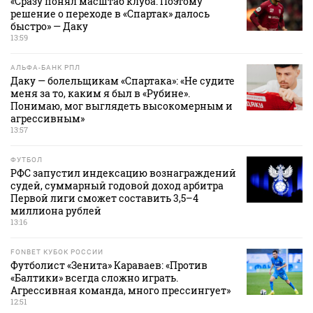
«Сразу понял масштаб клуба. Поэтому
решение о переходе в «Спартак» далось
быстро» — Даку
13:59
АЛЬФА-БАНК РПЛ
Даку — болельщикам «Спартака»: «Не судите
меня за то, каким я был в «Рубине».
Понимаю, мог выглядеть высокомерным и
агрессивным»
13:57
ФУТБОЛ
РФС запустил индексацию вознаграждений
судей, суммарный годовой доход арбитра
Первой лиги сможет составить 3,5–4
миллиона рублей
13:16
FONBET КУБОК РОССИИ
Футболист «Зенита» Караваев: «Против
«Балтики» всегда сложно играть.
Агрессивная команда, много прессингует»
12:51