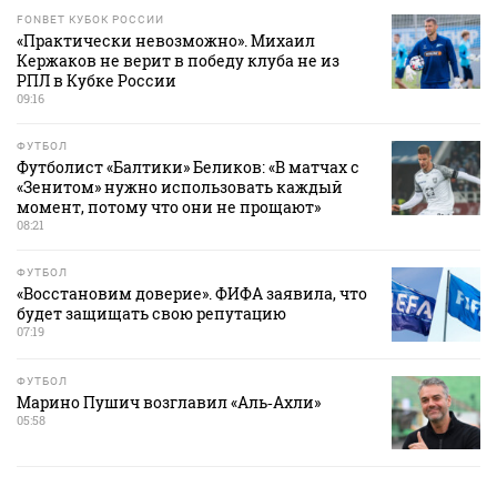
FONBET КУБОК РОССИИ
«Практически невозможно». Михаил
Кержаков не верит в победу клуба не из
РПЛ в Кубке России
09:16
ФУТБОЛ
Футболист «Балтики» Беликов: «В матчах с
«Зенитом» нужно использовать каждый
момент, потому что они не прощают»
08:21
ФУТБОЛ
«Восстановим доверие». ФИФА заявила, что
будет защищать свою репутацию
07:19
ФУТБОЛ
Марино Пушич возглавил «Аль‑Ахли»
05:58