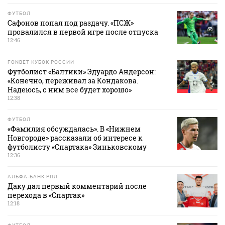
ФУТБОЛ
Сафонов попал под раздачу. «ПСЖ»
провалился в первой игре после отпуска
12:46
FONBET КУБОК РОССИИ
Футболист «Балтики» Эдуардо Андерсон:
«Конечно, переживал за Кондакова.
Надеюсь, с ним все будет хорошо»
12:38
ФУТБОЛ
«Фамилия обсуждалась». В «Нижнем
Новгороде» рассказали об интересе к
футболисту «Спартака» Зиньковскому
12:36
АЛЬФА-БАНК РПЛ
Даку дал первый комментарий после
перехода в «Спартак»
12:18