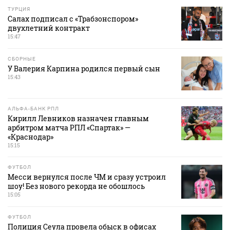
ТУРЦИЯ
Салах подписал с «Трабзонспором»
двухлетний контракт
15:47
СБОРНЫЕ
У Валерия Карпина родился первый сын
15:43
АЛЬФА-БАНК РПЛ
Кирилл Левников назначен главным
арбитром матча РПЛ «Спартак» —
«Краснодар»
15:15
ФУТБОЛ
Месси вернулся после ЧМ и сразу устроил
шоу! Без нового рекорда не обошлось
15:05
ФУТБОЛ
Полиция Сеула провела обыск в офисах