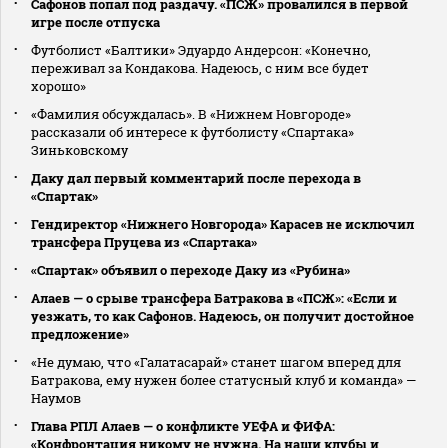
Сафонов попал под раздачу. «ПСЖ» провалился в первой
игре после отпуска
Футболист «Балтики» Эдуардо Андерсон: «Конечно,
переживал за Кондакова. Надеюсь, с ним все будет
хорошо»
«Фамилия обсуждалась». В «Нижнем Новгороде»
рассказали об интересе к футболисту «Спартака»
Зиньковскому
Даку дал первый комментарий после перехода в
«Спартак»
Гендиректор «Нижнего Новгорода» Карасев не исключил
трансфера Пруцева из «Спартака»
«Спартак» объявил о переходе Даку из «Рубина»
Алаев — о срыве трансфера Батракова в «ПСЖ»: «Если и
уезжать, то как Сафонов. Надеюсь, он получит достойное
предложение»
«Не думаю, что «Галатасарай» станет шагом вперед для
Батракова, ему нужен более статусный клуб и команда» —
Наумов
Глава РПЛ Алаев — о конфликте УЕФА и ФИФА:
«Конфронтация никому не нужна. На наши клубы и