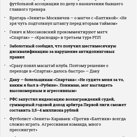
футбольной ассоциации по делу о назначении бывшего
главного тренера
Вратарь «Зенита» Москвичев — о матче с «Балтикой»: «Не
зря чуть подтолкнул штангу перед вторым таймом»
Генич и Моссаковский прокомментируют матч
«Спартак» — «Краснодар» в третьем туре РПЛ
Заболотный сообщил, что получил шестимесячную
дисквалификацию за нарушение антидопинговых
правил
«Сразу понял масштаб клуба. Поэтому решение о
переходе в «Спартак» далось быстро» — Даку
Даку — болельщикам «Спартака»: «Не судите меня за то,
каким я был в «Рубине». Понимаю, мог выглядеть
высокомерным и агрессивным»
РФС запустил индексацию вознаграждений судей,
суммарный годовой доход арбитра Первой лиги сможет
составить 3,5–4 миллиона рублей
Футболист «Зенита» Караваев: «Против «Балтики» всегда
сложно играть. Агрессивная команда, много
прессингует»