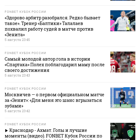
FONBET КУБОК РОССИИ
«Здорово арбитр разобрался. Редко бывает
такое». Тренер «Балтики» Талалаев
похвалил работу судей в матче против
«Зенита»
5 августа 23:45
FONBET КУБОК РОССИИ
Самый молодой автор гола в истории
«Спартака» Полех поблагодарил маму после
своего достижения
5 августа 23:43
FONBET КУБОК РОССИИ
Москвичев — о первом официальном матче
за «Зенит»: «Для меня это шанс вгрызаться
зубами»
5 августа 23:42
FONBET КУБОК РОССИИ
Краснодар - Ахмат. Голы и лучшие
моменты (видео). FONBET Кубок России по