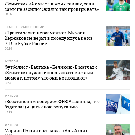
«Зенитом»: «А смысл в моих сейвах, если
сами не забили? Обидно так проигрывать»
10:16
FONBET КУБОК РОССИИ
«Практически невозможно». Михаил
Кержаков не верит в победу клуба не из
РПЛ в Кубке России
09:16
ФУТБОЛ
Футболист «Балтики» Беликов: «В матчах с
«Зенитом» нужно использовать каждый
момент, потому что они не прощают»
08:21
ФУТБОЛ
«Восстановим доверие». ФИФА заявила, что
будет защищать свою репутацию
07:19
ФУТБОЛ
Марино Пушич возглавил «Аль‑Ахли»