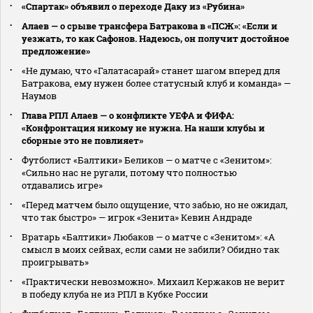
«Спартак» объявил о переходе Даку из «Рубина»
Алаев — о срыве трансфера Батракова в «ПСЖ»: «Если и
уезжать, то как Сафонов. Надеюсь, он получит достойное
предложение»
«Не думаю, что «Галатасарай» станет шагом вперед для
Батракова, ему нужен более статусный клуб и команда» —
Наумов
Глава РПЛ Алаев — о конфликте УЕФА и ФИФА:
«Конфронтация никому не нужна. На наши клубы и
сборные это не повлияет»
Футболист «Балтики» Беликов — о матче с «Зенитом»:
«Сильно нас не ругали, потому что полностью
отдавались игре»
«Перед матчем было ощущение, что забью, но не ожидал,
что так быстро» — игрок «Зенита» Кевин Андраде
Вратарь «Балтики» Любаков — о матче с «Зенитом»: «А
смысл в моих сейвах, если сами не забили? Обидно так
проигрывать»
«Практически невозможно». Михаил Кержаков не верит
в победу клуба не из РПЛ в Кубке России