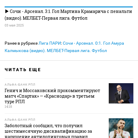
Сочи - Арсенал. 3:1. Гол Мартина Крамарича с пенальти
(видео). МЕЛБЕТ-Первая лига. Футбол
03 мая 2025
Ранее в рубрике
Лига ПАРИ
:
Сочи - Арсенал. 0:1. Гол Амура
Калмыкова (видео). МЕЛБЕТ-Первая лига. Футбол
ЧИТАТЬ ЕЩЕ
АЛЬФА-БАНК РПЛ
Генич и Моссаковский прокомментируют
матч «Спартак» — «Краснодар» в третьем
туре РПЛ
14:18
АЛЬФА-БАНК РПЛ
Заболотный сообщил, что получил
шестимесячную дисквалификацию за
нарушение антидопинговых правил