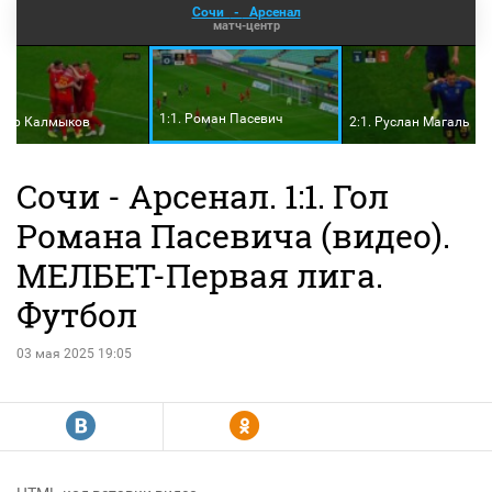
Сочи
-
Арсенал
матч-центр
1:1. Роман Пасевич
Амур Калмыков
2:1. Руслан Магаль
Сочи - Арсенал. 1:1. Гол
Романа Пасевича (видео).
МЕЛБЕТ-Первая лига.
Футбол
03 мая 2025 19:05
R
Y