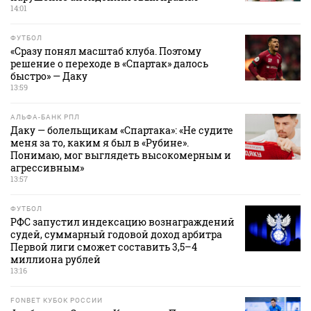
14:01
ФУТБОЛ
«Сразу понял масштаб клуба. Поэтому
решение о переходе в «Спартак» далось
быстро» — Даку
13:59
АЛЬФА-БАНК РПЛ
Даку — болельщикам «Спартака»: «Не судите
меня за то, каким я был в «Рубине».
Понимаю, мог выглядеть высокомерным и
агрессивным»
13:57
ФУТБОЛ
РФС запустил индексацию вознаграждений
судей, суммарный годовой доход арбитра
Первой лиги сможет составить 3,5–4
миллиона рублей
13:16
FONBET КУБОК РОССИИ