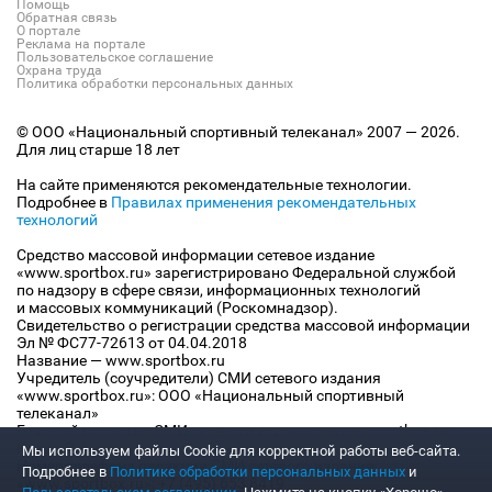
Помощь
Обратная связь
О портале
Реклама на портале
Пользовательское соглашение
Охрана труда
Политика обработки персональных данных
© ООО «Национальный спортивный телеканал» 2007 — 2026.
Для лиц старше 18 лет
На сайте применяются рекомендательные технологии.
Подробнее в
Правилах применения рекомендательных
технологий
Средство массовой информации сетевое издание
«www.sportbox.ru» зарегистрировано Федеральной службой
по надзору в сфере связи, информационных технологий
и массовых коммуникаций (Роскомнадзор).
Свидетельство о регистрации средства массовой информации
Эл № ФС77-72613 от 04.04.2018
Название — www.sportbox.ru
Учредитель (соучредители) СМИ сетевого издания
«www.sportbox.ru»: ООО «Национальный спортивный
телеканал»
Главный редактор СМИ сетевого издания «www.sportbox.ru»:
Конов В.А.
Мы используем файлы Сookie для корректной работы веб-сайта.
Номер телефона редакции СМИ сетевого издания
Подробнее в
Политике обработки персональных данных
и
«www.sportbox.ru»: +7 (495) 653 8419