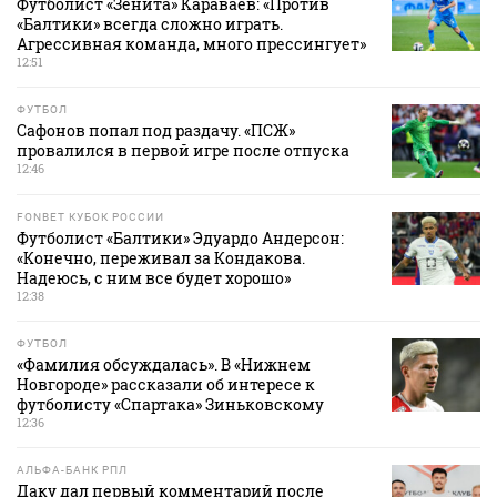
Футболист «Зенита» Караваев: «Против
«Балтики» всегда сложно играть.
Агрессивная команда, много прессингует»
12:51
ФУТБОЛ
Сафонов попал под раздачу. «ПСЖ»
провалился в первой игре после отпуска
12:46
FONBET КУБОК РОССИИ
Футболист «Балтики» Эдуардо Андерсон:
«Конечно, переживал за Кондакова.
Надеюсь, с ним все будет хорошо»
12:38
ФУТБОЛ
«Фамилия обсуждалась». В «Нижнем
Новгороде» рассказали об интересе к
футболисту «Спартака» Зиньковскому
12:36
АЛЬФА-БАНК РПЛ
Даку дал первый комментарий после