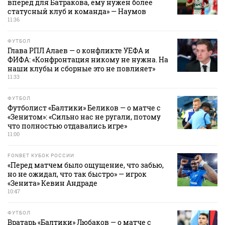
вперед для Батракова, ему нужен более
статусный клуб и команда» — Наумов
11:36
ФУТБОЛ
Глава РПЛ Алаев — о конфликте УЕФА и
ФИФА: «Конфронтация никому не нужна. На
наши клубы и сборные это не повлияет»
11:33
ФУТБОЛ
Футболист «Балтики» Беликов — о матче с
«Зенитом»: «Сильно нас не ругали, потому
что полностью отдавались игре»
11:00
FONBET КУБОК РОССИИ
«Перед матчем было ощущение, что забью,
но не ожидал, что так быстро» — игрок
«Зенита» Кевин Андраде
10:47
ФУТБОЛ
Вратарь «Балтики» Любаков — о матче с