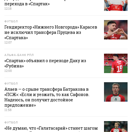
перехода в «Спартак»
12:18
ФУТБОЛ
Гендиректор «Нижнего Новгорода» Карасев
не исключил трансфера Пруцева из
«Спартака»
12:07
АЛЬФА-БАНК РПЛ
«Спартак» объявил о переходе Даку из
«Рубина»
12:00
ФУТБОЛ
Алаев — о срыве трансфера Батракова в
«ПСЖ»: «Если и уезжать, то как Сафонов.
Надеюсь, он получит достойное
предложение»
11:58
ФУТБОЛ
«Не думаю, что «Галатасарай» станет шагом