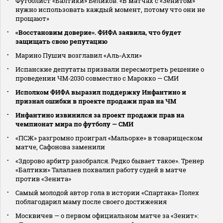
Футболист «Балтики» Беликов: «В матчах с «Зенитом»
нужно использовать каждый момент, потому что они не
прощают»
«Восстановим доверие». ФИФА заявила, что будет
защищать свою репутацию
Марино Пушич возглавил «Аль‑Ахли»
Испанские депутаты призвали пересмотреть решение о
проведении ЧМ‑2030 совместно с Марокко — СМИ
Исполком ФИФА выразил поддержку Инфантино и
признал ошибки в проекте продажи прав на ЧМ
Инфантино извинился за проект продажи прав на
чемпионат мира по футболу — СМИ
«ПСЖ» разгромно проиграл «Мальорке» в товарищеском
матче, Сафонова заменили
«Здорово арбитр разобрался. Редко бывает такое». Тренер
«Балтики» Талалаев похвалил работу судей в матче
против «Зенита»
Самый молодой автор гола в истории «Спартака» Полех
поблагодарил маму после своего достижения
Москвичев — о первом официальном матче за «Зенит»: