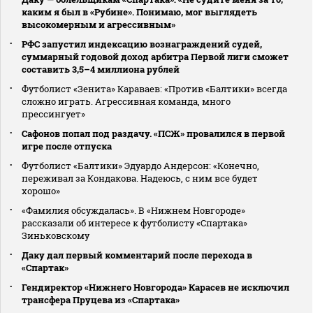
каким я был в «Рубине». Понимаю, мог выглядеть
высокомерным и агрессивным»
РФС запустил индексацию вознаграждений судей,
суммарный годовой доход арбитра Первой лиги сможет
составить 3,5–4 миллиона рублей
Футболист «Зенита» Караваев: «Против «Балтики» всегда
сложно играть. Агрессивная команда, много
прессингует»
Сафонов попал под раздачу. «ПСЖ» провалился в первой
игре после отпуска
Футболист «Балтики» Эдуардо Андерсон: «Конечно,
переживал за Кондакова. Надеюсь, с ним все будет
хорошо»
«Фамилия обсуждалась». В «Нижнем Новгороде»
рассказали об интересе к футболисту «Спартака»
Зиньковскому
Даку дал первый комментарий после перехода в
«Спартак»
Гендиректор «Нижнего Новгорода» Карасев не исключил
трансфера Пруцева из «Спартака»