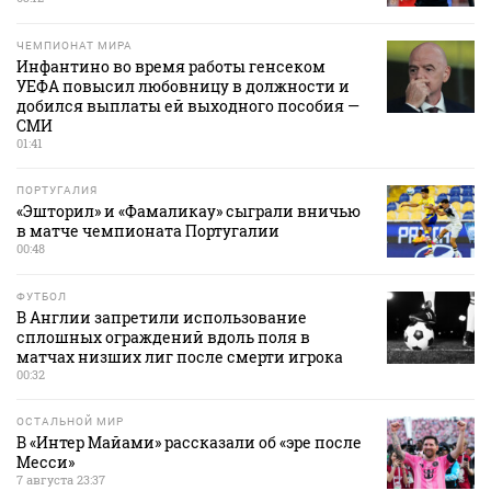
ЧЕМПИОНАТ МИРА
Инфантино во время работы генсеком
УЕФА повысил любовницу в должности и
добился выплаты ей выходного пособия —
СМИ
01:41
ПОРТУГАЛИЯ
«Эшторил» и «Фамаликау» сыграли вничью
в матче чемпионата Португалии
00:48
ФУТБОЛ
В Англии запретили использование
сплошных ограждений вдоль поля в
матчах низших лиг после смерти игрока
00:32
ОСТАЛЬНОЙ МИР
В «Интер Майами» рассказали об «эре после
Месси»
7 августа 23:37