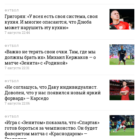
ФУТБОЛ
Григорян: «У всех есть своя система, своя
кухня. И многие опасаются, что Дзюба
может нарушить эту кухню»
7 августа 22:44
ФУТБОЛ
«Важно не терять свои очки. Там, где мы
должны брать их». Михаил Кержаков — о
матче «Зенита» с «Родиной»
7 августа 22:31
ФУТБОЛ
«Не соглашусь, что Даку индивидуалист.
Доволен, что у нас появился новый яркий
форвард» — Карседо
7 августа 22:06
ФУТБОЛ
«Игра с «Зенитом» показала, что «Спартак»
готов бороться за чемпионство. Он будет
фаворитом матча с «Краснодаром» —