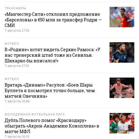
ТРАНСФЕРЫ
«Манчестер Сити» отклонил предложение
«Барселоны» в €50 млн за трансфер Родри —
СМИ
7 августа 17:16
ФУТБОЛ
В «Родине» хотят видеть Серхио Рамоса: «У
нас тренерский штаб тоже из Севильи.
Шикарно бы вписался!»
7 августа 17:01
ФУТБОЛ
Вратарь «Динамо» Расулов: «Боев Шары
Буллета я посмотрел точно больше, чем
матчей Овечкина»
7 августа 16:44
МОЛОДЕЖНАЯ ФУТБОЛЬНАЯ ЛИГА
Дубль Полевого помог «Краснодару»
обыграть «Акрон‑Академию Коноплева» в
матче МФЛ
7 августа 16:19