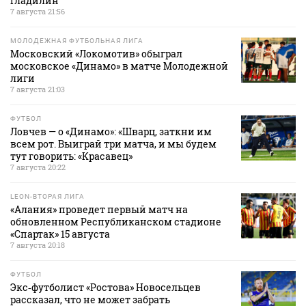
Гладилин
7 августа 21:56
МОЛОДЕЖНАЯ ФУТБОЛЬНАЯ ЛИГА
Московский «Локомотив» обыграл
московское «Динамо» в матче Молодежной
лиги
7 августа 21:03
ФУТБОЛ
Ловчев — о «Динамо»: «Шварц, заткни им
всем рот. Выиграй три матча, и мы будем
тут говорить: «Красавец»
7 августа 20:22
LEON-ВТОРАЯ ЛИГА
«Алания» проведет первый матч на
обновленном Республиканском стадионе
«Спартак» 15 августа
7 августа 20:18
ФУТБОЛ
Экс‑футболист «Ростова» Новосельцев
рассказал, что не может забрать