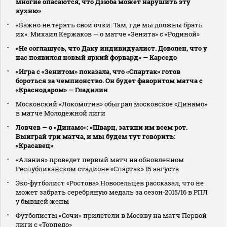
многие опасаются, что Дзюба может нарушить эту
кухню»
«Важно не терять свои очки. Там, где мы должны брать
их». Михаил Кержаков — о матче «Зенита» с «Родиной»
«Не соглашусь, что Даку индивидуалист. Доволен, что у
нас появился новый яркий форвард» — Карседо
«Игра с «Зенитом» показала, что «Спартак» готов
бороться за чемпионство. Он будет фаворитом матча с
«Краснодаром» — Гладилин
Московский «Локомотив» обыграл московское «Динамо»
в матче Молодежной лиги
Ловчев — о «Динамо»: «Шварц, заткни им всем рот.
Выиграй три матча, и мы будем тут говорить:
«Красавец»
«Алания» проведет первый матч на обновленном
Республиканском стадионе «Спартак» 15 августа
Экс‑футболист «Ростова» Новосельцев рассказал, что не
может забрать серебряную медаль за сезон‑2015/16 в РПЛ
у бывшей жены
Футболисты «Сочи» прилетели в Москву на матч Первой
лиги с «Торпедо»