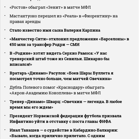
«Ростов» обыграл «Зенит» в матче МФЛ
Мастантуоно перешел из «Реала» в «Фиорентину» на
правах аренды
Стало известно имя сына Валерия Карпина
«Манчестер Сити» отклонил предложение «Барселоны» в
€50 млн за трансфер Родри — СМИ
В «Родине» хотят видеть Серхио Рамоса: «У нас
тренерский штаб тоже из Севильи. Шикарно бы
вписался!»
Вратарь «Динамо» Расулов: «Боев Шары Буллета я
посмотрел точно больше, чем матчей Овечкина»
Дубль Полевого помог «Краснодару» обыграть
«Акрон‑Академию Коноплева» в матче МФЛ
Тренер «Динамо» Шварц: «Овечкин — легенда. В любое
время мы его ждем»
Президент Норвежской федерации футбола призвала
Инфантино уйти в отставку с поста главы ФИФА
Инал Танашев — о судействе в Кабардино‑Балкарии:
«Бывало, когда прилично прилетало. С одним