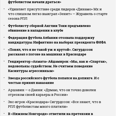
футболистом начали драться»
«Удивляет присутствие среди лидеров «Динамо» Мх и
что слишком легко выиграл «Зенит» — Журавель о старте
сезона РПЛ
Футболисту сборной Англии Тони предъявлено
обвинение в нападении в клубе
Федерация футбола Албании отозвала поддержку
кандидатуры Инфантино на выборах президента ФИФА
«Понял, что я не такой уж и крутой». Сигурдссон
рассказал о погоне на машинах в Краснодаре
Гендиректор «Ахмата» Айдамиров: «Мы, как и «Спартак»,
недовольны судейством. Не считаем поведение
Касинтуры агрессивным»
Звезда российского футбола попался на допинге. И с
честью принял наказание
Аршавин — о Данни: «Думаю, что он точно доволен
отрезком своей карьеры в России»
Экс‑игрок «Краснодара» Сигурдссон: «Все знают, что в
РПЛ футболистам много платили»
В «Нижнем Новгороде» ответили на претензии в