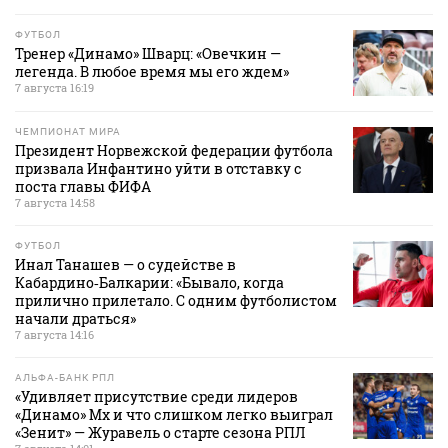
ФУТБОЛ
Тренер «Динамо» Шварц: «Овечкин —
легенда. В любое время мы его ждем»
7 августа 16:19
ЧЕМПИОНАТ МИРА
Президент Норвежской федерации футбола
призвала Инфантино уйти в отставку с
поста главы ФИФА
7 августа 14:58
ФУТБОЛ
Инал Танашев — о судействе в
Кабардино‑Балкарии: «Бывало, когда
прилично прилетало. С одним футболистом
начали драться»
7 августа 14:16
АЛЬФА-БАНК РПЛ
«Удивляет присутствие среди лидеров
«Динамо» Мх и что слишком легко выиграл
«Зенит» — Журавель о старте сезона РПЛ