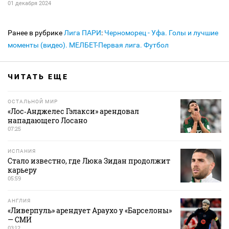
01 декабря 2024
Ранее в рубрике
Лига ПАРИ
:
Черноморец - Уфа. Голы и лучшие
моменты (видео). МЕЛБЕТ-Первая лига. Футбол
ЧИТАТЬ ЕЩЕ
ОСТАЛЬНОЙ МИР
«Лос‑Анджелес Гэлакси» арендовал
нападающего Лосано
07:25
ИСПАНИЯ
Стало известно, где Люка Зидан продолжит
карьеру
05:59
АНГЛИЯ
«Ливерпуль» арендует Араухо у «Барселоны»
— СМИ
03:12