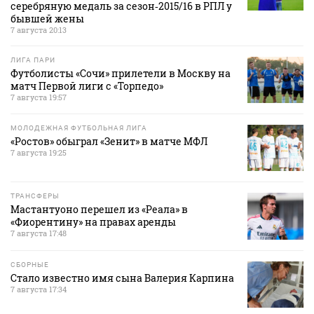
серебряную медаль за сезон‑2015/16 в РПЛ у
бывшей жены
7 августа 20:13
ЛИГА ПАРИ
Футболисты «Сочи» прилетели в Москву на
матч Первой лиги с «Торпедо»
7 августа 19:57
МОЛОДЕЖНАЯ ФУТБОЛЬНАЯ ЛИГА
«Ростов» обыграл «Зенит» в матче МФЛ
7 августа 19:25
ТРАНСФЕРЫ
Мастантуоно перешел из «Реала» в
«Фиорентину» на правах аренды
7 августа 17:48
СБОРНЫЕ
Стало известно имя сына Валерия Карпина
7 августа 17:34