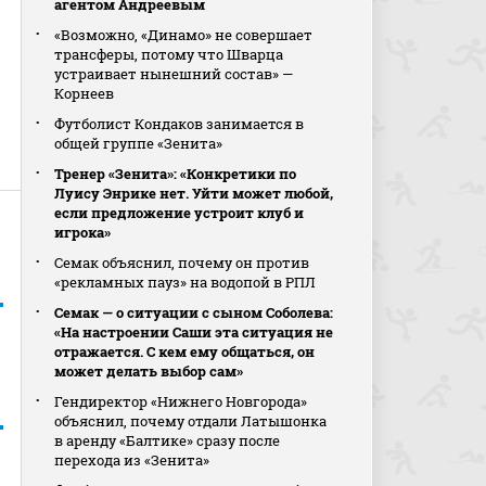
агентом Андреевым
«Возможно, «Динамо» не совершает
трансферы, потому что Шварца
устраивает нынешний состав» —
Корнеев
Футболист Кондаков занимается в
общей группе «Зенита»
Тренер «Зенита»: «Конкретики по
Луису Энрике нет. Уйти может любой,
если предложение устроит клуб и
игрока»
Семак объяснил, почему он против
«рекламных пауз» на водопой в РПЛ
Семак — о ситуации с сыном Соболева:
«На настроении Саши эта ситуация не
отражается. С кем ему общаться, он
может делать выбор сам»
Гендиректор «Нижнего Новгорода»
объяснил, почему отдали Латышонка
в аренду «Балтике» сразу после
перехода из «Зенита»