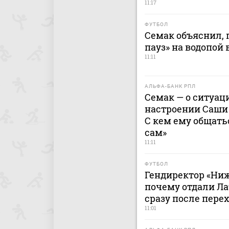
11:17
ФУТБОЛ
Семак объяснил, 
пауз» на водопой 
11:11
АЛЬФА-БАНК РПЛ
Семак — о ситуац
настроении Саши 
С кем ему общать
сам»
11:11
ФУТБОЛ
Гендиректор «Ниж
почему отдали Ла
сразу после перех
11:01