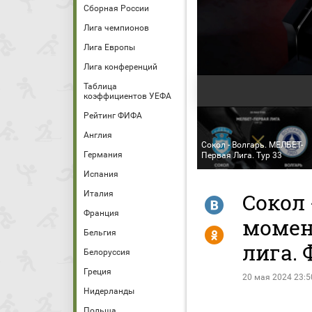
Сборная России
Лига чемпионов
Лига Европы
Лига конференций
Таблица
коэффициентов УЕФА
Рейтинг ФИФА
Англия
Сокол - Волгарь. МЕЛБЕТ-
Германия
Первая Лига. Тур 33
Испания
Италия
Сокол 
R
Франция
момен
Y
Бельгия
лига. 
Белоруссия
Греция
20 мая 2024 23:5
Нидерланды
Польша