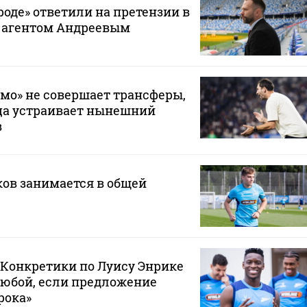
оде» ответили на претензии в
с агентом Андреевым
мо» не совершает трансферы,
ца устраивает нынешний
в
ов занимается в общей
 «Конкретики по Луису Энрике
любой, если предложение
рока»