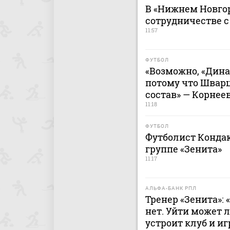
В «Нижнем Новгор
сотрудничестве 
11:57
ФУТБОЛ
«Возможно, «Дина
потому что Швар
состав» — Корнее
11:18
ФУТБОЛ
Футболист Кондак
группе «Зенита»
11:17
АЛЬФА-БАНК РПЛ
Тренер «Зенита»:
нет. Уйти может 
устроит клуб и иг