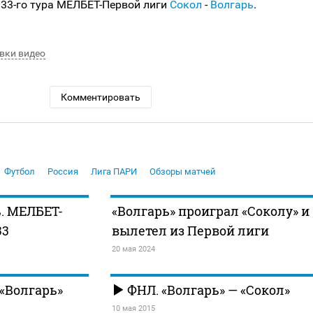
 33-го тура МЕЛБЕТ-Первой лиги
Сокол
-
Волгарь
.
вки видео
Комментировать
Футбол
Россия
Лига ПАРИ
Обзоры матчей
ь. МЕЛБЕТ-
«Волгарь» проиграл «Соколу» и
33
вылетел из Первой лиги
20 мая 2024
 «Волгарь»
ФНЛ. «Волгарь» — «Сокол»
10 мая 2015