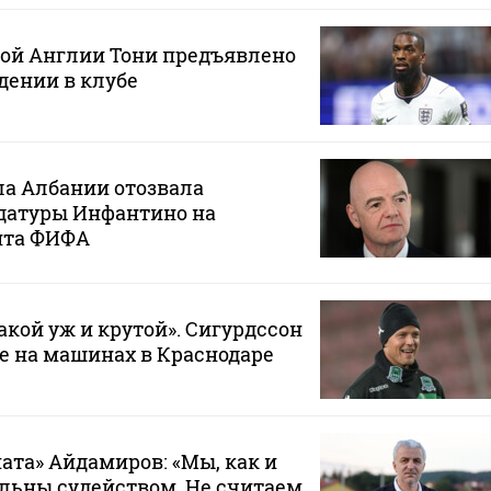
ной Англии Тони предъявлено
дении в клубе
ла Албании отозвала
датуры Инфантино на
нта ФИФА
такой уж и крутой». Сигурдссон
не на машинах в Краснодаре
ата» Айдамиров: «Мы, как и
ольны судейством. Не считаем