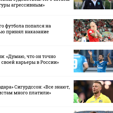
туры агрессивным»
го футбола попался на
тью принял наказание
и: «Думаю, что он точно
 своей карьеры в России»
дара» Сигурдссон: «Все знают,
истам много платили»