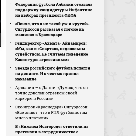
Федерация футбола Албании отозвала
поддержку кандидатуры Инфантино
на выборах президента ФИФА
«Понял, что я не такой уж и крутой».
Сигурдссон рассказал о погоне на
машинах в Краснодаре
Гендиректор «Ахмата» Айдамиров:
«Мы, как и «Спартак», недовольны
судейством. Не считаем поведение
Касинтуры агрессивным»
Звезда российского футбола попался
на допинге. И с честью принял
наказание
Аршавин — о Данни: «Думаю, что он
точно доволен отрезком своей
карьеры в России»
Экс‑игрок «Краснодара» Сигурдссон:
«Все знают, что в РПЛ футболистам
много платили»
В «Нижнем Новгороде» ответили на
претензии в сотрудничестве с