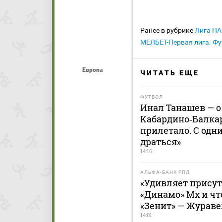
Ранее в рубрике
Лига П
МЕЛБЕТ-Первая лига. Фу
Европа
ЧИТАТЬ ЕЩЕ
ФУТБОЛ
Инал Танашев — о
Кабардино‑Балкар
прилетало. С одн
драться»
14:16
АЛЬФА-БАНК РПЛ
«Удивляет присут
«Динамо» Мх и чт
«Зенит» — Жураве
14:01