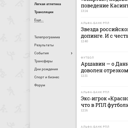
Легкая атлетика
поведение Касин
13:14
Трансляции
Еще...
АЛЬФА-БАНК РПЛ
Звезда российско
допинге. И с чес
Телепрограмма
12:40
Результаты
События
ФУТБОЛ
Трансферы
Аршавин — о Данн
доволен отрезком
Дни рождения
12:31
Спорт и бизнес
Форум
АЛЬФА-БАНК РПЛ
Экс‑игрок «Красно
что в РПЛ футбол
12:16
АЛЬФА-БАНК РПЛ