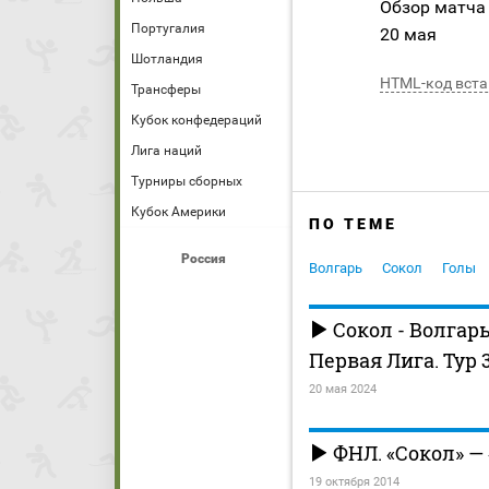
Обзор матча
Португалия
20 мая
Шотландия
HTML-код вста
Трансферы
Кубок конфедераций
Лига наций
Турниры сборных
Кубок Америки
ПО ТЕМЕ
Россия
Волгарь
Сокол
Голы
Сокол - Волгар
Первая Лига. Тур 
20 мая 2024
ФНЛ. «Сокол» —
19 октября 2014