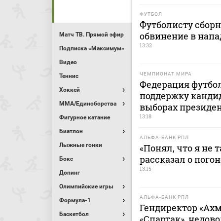
ФУТБОЛ
Футболисту сбор
обвинение в напа
Матч ТВ. Прямой эфир
13:32
Подписка «Максимум»
Видео
ЧЕМПИОНАТ МИРА
Теннис
Федерация футбо
Хоккей
поддержку канди
MMA/Единоборства
выборах президе
13:18
Фигурное катание
Биатлон
АЛЬФА-БАНК РПЛ
Лыжные гонки
«Понял, что я не 
рассказал о пого
Бокс
13:15
Допинг
Олимпийские игры
АЛЬФА-БАНК РПЛ
Формула-1
Гендиректор «Ахм
Баскетбол
«Спартак», недов