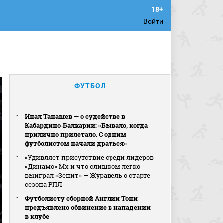
Войти
ФУТБОЛ
Инал Танашев — о судействе в
Кабардино‑Балкарии: «Бывало, когда
прилично прилетало. С одним
футболистом начали драться»
«Удивляет присутствие среди лидеров
«Динамо» Мх и что слишком легко
выиграл «Зенит» — Журавель о старте
сезона РПЛ
Футболисту сборной Англии Тони
предъявлено обвинение в нападении
в клубе