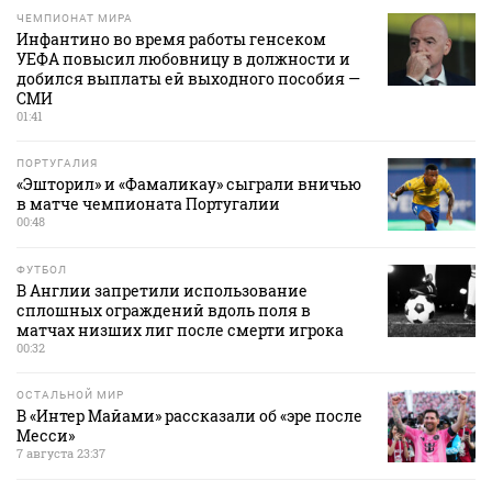
ЧЕМПИОНАТ МИРА
Инфантино во время работы генсеком
УЕФА повысил любовницу в должности и
добился выплаты ей выходного пособия —
СМИ
01:41
ПОРТУГАЛИЯ
«Эшторил» и «Фамаликау» сыграли вничью
в матче чемпионата Португалии
00:48
ФУТБОЛ
В Англии запретили использование
сплошных ограждений вдоль поля в
матчах низших лиг после смерти игрока
00:32
ОСТАЛЬНОЙ МИР
В «Интер Майами» рассказали об «эре после
Месси»
7 августа 23:37