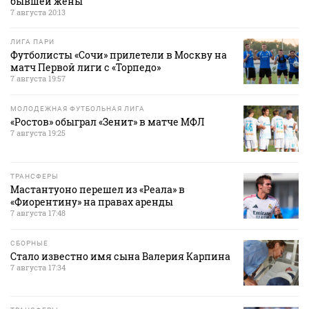
бывшей жены
7 августа 20:13
ЛИГА ПАРИ
Футболисты «Сочи» прилетели в Москву на
матч Первой лиги с «Торпедо»
7 августа 19:57
МОЛОДЕЖНАЯ ФУТБОЛЬНАЯ ЛИГА
«Ростов» обыграл «Зенит» в матче МФЛ
7 августа 19:25
ТРАНСФЕРЫ
Мастантуоно перешел из «Реала» в
«Фиорентину» на правах аренды
7 августа 17:48
СБОРНЫЕ
Стало известно имя сына Валерия Карпина
7 августа 17:34