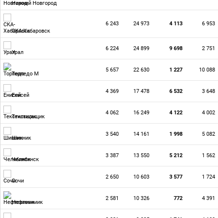
Нижний Новгород
6 243
24 973
4 113
6 953
СКА-Хабаровск
6 224
24 899
9 698
2 751
Урал
5 657
22 630
1 227
10 088
Торпедо М
4 369
17 478
6 532
3 648
Енисей
4 062
16 249
4 122
4 002
Текстильщик
3 540
14 161
1 998
5 082
Шинник
3 387
13 550
5 212
1 562
Челябинск
2 650
10 603
3 577
1 724
Сочи
2 581
10 326
772
4 391
Нефтехимик