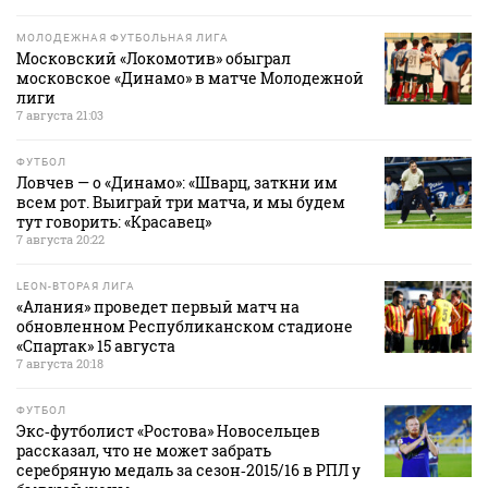
МОЛОДЕЖНАЯ ФУТБОЛЬНАЯ ЛИГА
Московский «Локомотив» обыграл
московское «Динамо» в матче Молодежной
лиги
7 августа 21:03
ФУТБОЛ
Ловчев — о «Динамо»: «Шварц, заткни им
всем рот. Выиграй три матча, и мы будем
тут говорить: «Красавец»
7 августа 20:22
LEON-ВТОРАЯ ЛИГА
«Алания» проведет первый матч на
обновленном Республиканском стадионе
«Спартак» 15 августа
7 августа 20:18
ФУТБОЛ
Экс‑футболист «Ростова» Новосельцев
рассказал, что не может забрать
серебряную медаль за сезон‑2015/16 в РПЛ у