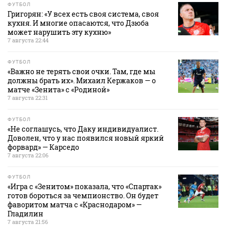
ФУТБОЛ
Григорян: «У всех есть своя система, своя
кухня. И многие опасаются, что Дзюба
может нарушить эту кухню»
7 августа 22:44
ФУТБОЛ
«Важно не терять свои очки. Там, где мы
должны брать их». Михаил Кержаков — о
матче «Зенита» с «Родиной»
7 августа 22:31
ФУТБОЛ
«Не соглашусь, что Даку индивидуалист.
Доволен, что у нас появился новый яркий
форвард» — Карседо
7 августа 22:06
ФУТБОЛ
«Игра с «Зенитом» показала, что «Спартак»
готов бороться за чемпионство. Он будет
фаворитом матча с «Краснодаром» —
Гладилин
7 августа 21:56