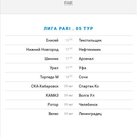
ЕЩЕ
ЛИГА PARI . 05 ТУР
Енисей
Текстильщик
00
12
Нижний Новгород
Нефтехимик
00
17
Шинник
Арсенал
00
17
Урал
Уфа
00
17
Торпедо М
Сочи
00
18
СКА-Хабаровск
Спартак Кс
09 авг
КАМАЗ
Волга Ул
09 авг
Ротор
Челябинск
09 авг
Велес
Ленинградец
09 авг