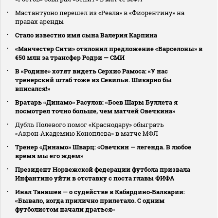
Мастантуоно перешел из «Реала» в «Фиорентину» на
правах аренды
Стало известно имя сына Валерия Карпина
«Манчестер Сити» отклонил предложение «Барселоны» в
€50 млн за трансфер Родри — СМИ
В «Родине» хотят видеть Серхио Рамоса: «У нас
тренерский штаб тоже из Севильи. Шикарно бы
вписался!»
Вратарь «Динамо» Расулов: «Боев Шары Буллета я
посмотрел точно больше, чем матчей Овечкина»
Дубль Полевого помог «Краснодару» обыграть
«Акрон‑Академию Коноплева» в матче МФЛ
Тренер «Динамо» Шварц: «Овечкин — легенда. В любое
время мы его ждем»
Президент Норвежской федерации футбола призвала
Инфантино уйти в отставку с поста главы ФИФА
Инал Танашев — о судействе в Кабардино‑Балкарии:
«Бывало, когда прилично прилетало. С одним
футболистом начали драться»