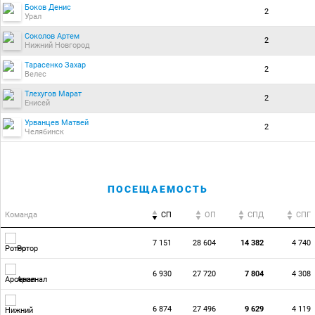
Боков Денис
2
Урал
Соколов Артем
2
Нижний Новгород
Тарасенко Захар
2
Велес
Тлехугов Марат
2
Енисей
Урванцев Матвей
2
Челябинск
ПОСЕЩАЕМОСТЬ
Команда
СП
ОП
CПД
CПГ
7 151
28 604
14 382
4 740
Ротор
6 930
27 720
7 804
4 308
Арсенал
6 874
27 496
9 629
4 119