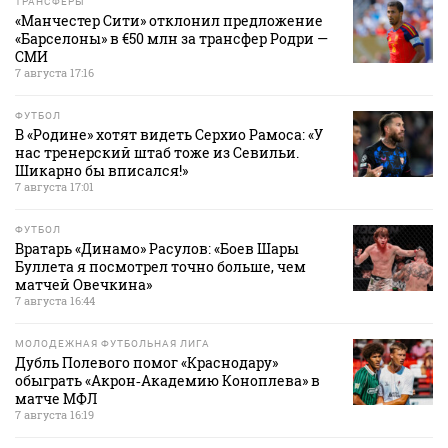
ТРАНСФЕРЫ
«Манчестер Сити» отклонил предложение
«Барселоны» в €50 млн за трансфер Родри —
СМИ
7 августа 17:16
ФУТБОЛ
В «Родине» хотят видеть Серхио Рамоса: «У
нас тренерский штаб тоже из Севильи.
Шикарно бы вписался!»
7 августа 17:01
ФУТБОЛ
Вратарь «Динамо» Расулов: «Боев Шары
Буллета я посмотрел точно больше, чем
матчей Овечкина»
7 августа 16:44
МОЛОДЕЖНАЯ ФУТБОЛЬНАЯ ЛИГА
Дубль Полевого помог «Краснодару»
обыграть «Акрон‑Академию Коноплева» в
матче МФЛ
7 августа 16:19