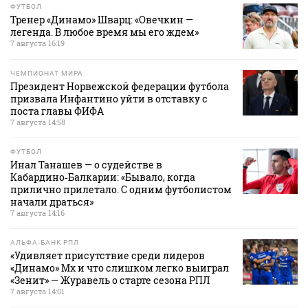
ФУТБОЛ
Тренер «Динамо» Шварц: «Овечкин —
легенда. В любое время мы его ждем»
7 августа 16:19
ЧЕМПИОНАТ МИРА
Президент Норвежской федерации футбола
призвала Инфантино уйти в отставку с
поста главы ФИФА
7 августа 14:58
ФУТБОЛ
Инал Танашев — о судействе в
Кабардино‑Балкарии: «Бывало, когда
прилично прилетало. С одним футболистом
начали драться»
7 августа 14:16
АЛЬФА-БАНК РПЛ
«Удивляет присутствие среди лидеров
«Динамо» Мх и что слишком легко выиграл
«Зенит» — Журавель о старте сезона РПЛ
7 августа 14:01