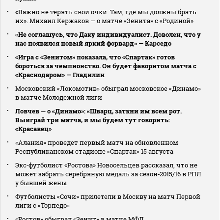
«Важно не терять свои очки. Там, где мы должны брать
их». Михаил Кержаков — о матче «Зенита» с «Родиной»
«Не соглашусь, что Даку индивидуалист. Доволен, что у
нас появился новый яркий форвард» — Карседо
«Игра с «Зенитом» показала, что «Спартак» готов
бороться за чемпионство. Он будет фаворитом матча с
«Краснодаром» — Гладилин
Московский «Локомотив» обыграл московское «Динамо»
в матче Молодежной лиги
Ловчев — о «Динамо»: «Шварц, заткни им всем рот.
Выиграй три матча, и мы будем тут говорить:
«Красавец»
«Алания» проведет первый матч на обновленном
Республиканском стадионе «Спартак» 15 августа
Экс‑футболист «Ростова» Новосельцев рассказал, что не
может забрать серебряную медаль за сезон‑2015/16 в РПЛ
у бывшей жены
Футболисты «Сочи» прилетели в Москву на матч Первой
лиги с «Торпедо»
«Ростов» обыграл «Зенит» в матче МФЛ