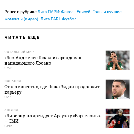
Ранее в рубрике
Лига ПАРИ
:
Факел - Енисей. Голы и лучшие
моменты (видео). Лига PARI. Футбол
ЧИТАТЬ ЕЩЕ
ОСТАЛЬНОЙ МИР
«Лос‑Анджелес Гэлакси» арендовал
нападающего Лосано
07:25
ИСПАНИЯ
Стало известно, где Люка Зидан продолжит
карьеру
05:59
АНГЛИЯ
«Ливерпуль» арендует Араухо у «Барселоны»
— СМИ
03:12