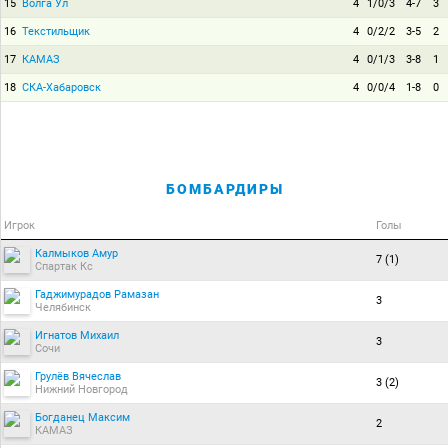
15
Волга Ул
4
1/0/3
4-7
3
16
Текстильщик
4
0/2/2
3-5
2
17
КАМАЗ
4
0/1/3
3-8
1
18
СКА-Хабаровск
4
0/0/4
1-8
0
БОМБАРДИРЫ
Игрок
Голы
Калмыков Амур
7 (1)
Спартак Кс
Гаджимурадов Рамазан
3
Челябинск
Игнатов Михаил
3
Сочи
Грулёв Вячеслав
3 (2)
Нижний Новгород
Богданец Максим
2
КАМАЗ