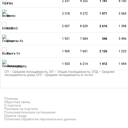
2 331
9 325
1 741
4 100
Уфа
2 318
9 272
1 071
3 565
Велес
2 007
8 029
2 616
1 398
КАМАЗ
1 921
7 684
346
3 496
Спартак Кс
1 900
7 601
2 126
1 223
Волга Ул
1 553
6 214
1 412
1 694
Ленинградец
СП – Средняя посещаемость, ОП – Общая посещаемость, СПД – Средняя
посещаемость дома, СПГ - Средняя посещаемость в гостях
Помощь
Обратная связь
О портале
Реклама на портале
Пользовательское соглашение
Охрана труда
Политика обработки персональных данных