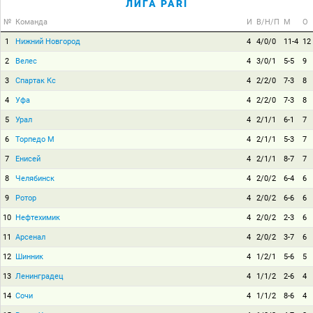
ЛИГА PARI
№
Команда
И
В/Н/П
М
О
1
Нижний Новгород
4
4/0/0
11-4
12
2
Велес
4
3/0/1
5-5
9
3
Спартак Кс
4
2/2/0
7-3
8
4
Уфа
4
2/2/0
7-3
8
5
Урал
4
2/1/1
6-1
7
6
Торпедо М
4
2/1/1
5-3
7
7
Енисей
4
2/1/1
8-7
7
8
Челябинск
4
2/0/2
6-4
6
9
Ротор
4
2/0/2
6-6
6
10
Нефтехимик
4
2/0/2
2-3
6
11
Арсенал
4
2/0/2
3-7
6
12
Шинник
4
1/2/1
5-6
5
13
Ленинградец
4
1/1/2
2-6
4
14
Сочи
4
1/1/2
8-6
4