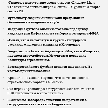
«Удивляет присутствие среди лидеров «Динамо» Мх и
что слишком легко выиграл «Зенит» — Журавель о старте
сезона РПЛ
Футболисту сборной Англии Тони предъявлено
обвинение в нападении в клубе
Федерация футбола Албании отозвала поддержку
кандидатуры Инфантино на выборах президента ФИФА
«Понял, что я не такой уж и крутой». Сигурдссон
рассказал о погоне на машинах в Краснодаре
Гендиректор «Ахмата» Айдамиров: «Мы, как и «Спартак»,
недовольны судейством. Не считаем поведение
Касинтуры агрессивным»
Звезда российского футбола попался на допинге. И с
честью принял наказание
Аршавин — о Данни: «Думаю, что он точно доволен
отрезком своей карьеры в России»
Экс‑игрок «Краснодара» Сигурдссон: «Все знают, что в
РПЛ футболистам много платили»
В «Нижнем Новгороде» ответили на претензии в
сотрудничестве с агентом Андреевым