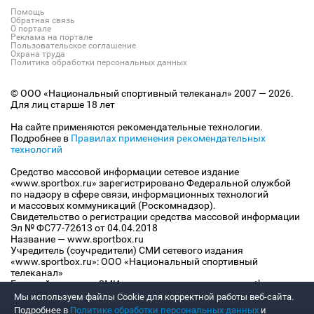
Помощь
Обратная связь
О портале
Реклама на портале
Пользовательское соглашение
Охрана труда
Политика обработки персональных данных
© ООО «Национальный спортивный телеканал» 2007 — 2026.
Для лиц старше 18 лет
На сайте применяются рекомендательные технологии.
Подробнее в
Правилах применения рекомендательных
технологий
Средство массовой информации сетевое издание
«www.sportbox.ru» зарегистрировано Федеральной службой
по надзору в сфере связи, информационных технологий
и массовых коммуникаций (Роскомнадзор).
Свидетельство о регистрации средства массовой информации
Эл № ФС77-72613 от 04.04.2018
Название — www.sportbox.ru
Учредитель (соучредители) СМИ сетевого издания
«www.sportbox.ru»: ООО «Национальный спортивный
телеканал»
Главный редактор СМИ сетевого издания «www.sportbox.ru»:
Конов В.А.
Мы используем файлы Сookie для корректной работы веб-сайта.
Номер телефона редакции СМИ сетевого издания
Подробнее в
Политике обработки персональных данных
и