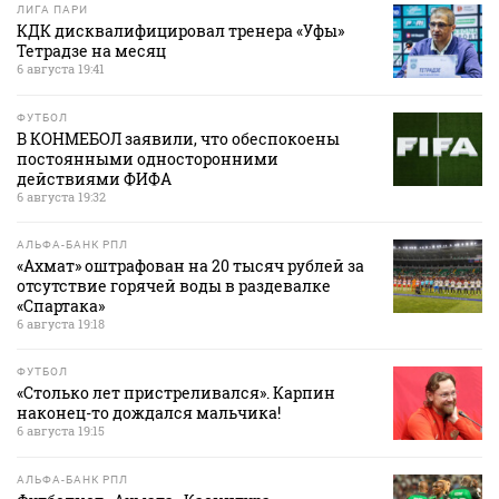
ЛИГА ПАРИ
КДК дисквалифицировал тренера «Уфы»
Тетрадзе на месяц
6 августа 19:41
ФУТБОЛ
В КОНМЕБОЛ заявили, что обеспокоены
постоянными односторонними
действиями ФИФА
6 августа 19:32
АЛЬФА-БАНК РПЛ
«Ахмат» оштрафован на 20 тысяч рублей за
отсутствие горячей воды в раздевалке
«Спартака»
6 августа 19:18
ФУТБОЛ
«Столько лет пристреливался». Карпин
наконец-то дождался мальчика!
6 августа 19:15
АЛЬФА-БАНК РПЛ