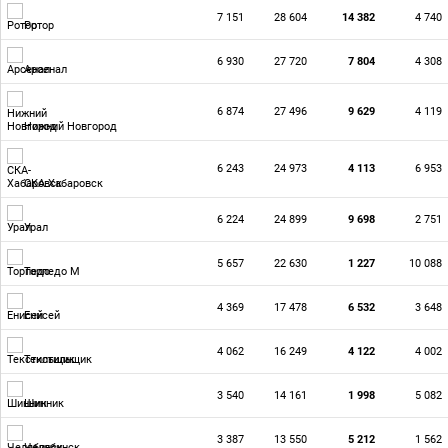
7 151
28 604
14 382
4 740
Ротор
6 930
27 720
7 804
4 308
Арсенал
6 874
27 496
9 629
4 119
Нижний Новгород
6 243
24 973
4 113
6 953
СКА-Хабаровск
6 224
24 899
9 698
2 751
Урал
5 657
22 630
1 227
10 088
Торпедо М
4 369
17 478
6 532
3 648
Енисей
4 062
16 249
4 122
4 002
Текстильщик
3 540
14 161
1 998
5 082
Шинник
3 387
13 550
5 212
1 562
Челябинск