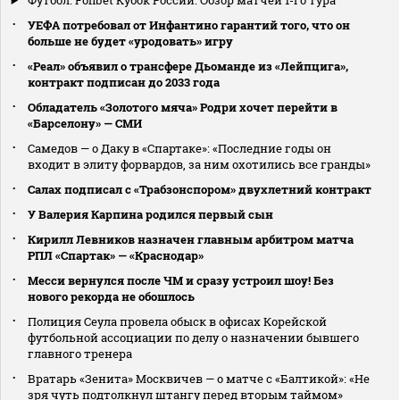
Футбол. Fonbet Кубок России. Обзор матчей 1-го тура
УЕФА потребовал от Инфантино гарантий того, что он
больше не будет «уродовать» игру
«Реал» объявил о трансфере Дьоманде из «Лейпцига»,
контракт подписан до 2033 года
Обладатель «Золотого мяча» Родри хочет перейти в
«Барселону» — СМИ
Самедов — о Даку в «Спартаке»: «Последние годы он
входит в элиту форвардов, за ним охотились все гранды»
Салах подписал с «Трабзонспором» двухлетний контракт
У Валерия Карпина родился первый сын
Кирилл Левников назначен главным арбитром матча
РПЛ «Спартак» — «Краснодар»
Месси вернулся после ЧМ и сразу устроил шоу! Без
нового рекорда не обошлось
Полиция Сеула провела обыск в офисах Корейской
футбольной ассоциации по делу о назначении бывшего
главного тренера
Вратарь «Зенита» Москвичев — о матче с «Балтикой»: «Не
зря чуть подтолкнул штангу перед вторым таймом»