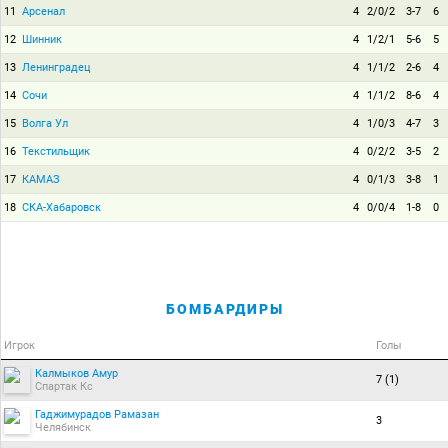
11
Арсенал
4
2/0/2
3-7
6
12
Шинник
4
1/2/1
5-6
5
13
Ленинградец
4
1/1/2
2-6
4
14
Сочи
4
1/1/2
8-6
4
15
Волга Ул
4
1/0/3
4-7
3
16
Текстильщик
4
0/2/2
3-5
2
17
КАМАЗ
4
0/1/3
3-8
1
18
СКА-Хабаровск
4
0/0/4
1-8
0
БОМБАРДИРЫ
Игрок
Голы
Калмыков Амур
7 (1)
Спартак Кс
Гаджимурадов Рамазан
3
Челябинск