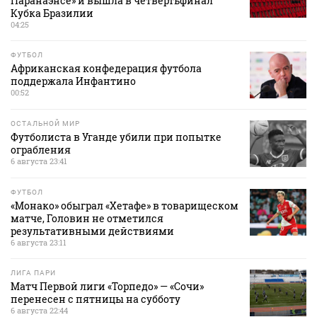
Паранаэнсе» и вышла в четвертьфинал
Кубка Бразилии
04:25
ФУТБОЛ
Африканская конфедерация футбола
поддержала Инфантино
00:52
ОСТАЛЬНОЙ МИР
Футболиста в Уганде убили при попытке
ограбления
6 августа 23:41
ФУТБОЛ
«Монако» обыграл «Хетафе» в товарищеском
матче, Головин не отметился
результативными действиями
6 августа 23:11
ЛИГА ПАРИ
Матч Первой лиги «Торпедо» — «Сочи»
перенесен с пятницы на субботу
6 августа 22:44