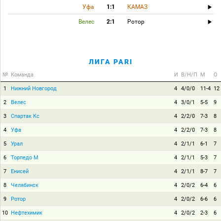
Уфа
1:1
КАМАЗ
Велес
2:1
Ротор
ЛИГА PARI
№
Команда
И
В/Н/П
М
О
1
Нижний Новгород
4
4/0/0
11-4
12
2
Велес
4
3/0/1
5-5
9
3
Спартак Кс
4
2/2/0
7-3
8
4
Уфа
4
2/2/0
7-3
8
5
Урал
4
2/1/1
6-1
7
6
Торпедо М
4
2/1/1
5-3
7
7
Енисей
4
2/1/1
8-7
7
8
Челябинск
4
2/0/2
6-4
6
9
Ротор
4
2/0/2
6-6
6
10
Нефтехимик
4
2/0/2
2-3
6