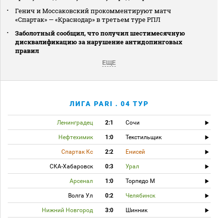
Генич и Моссаковский прокомментируют матч
«Спартак» — «Краснодар» в третьем туре РПЛ
Заболотный сообщил, что получил шестимесячную
дисквалификацию за нарушение антидопинговых
правил
ЕЩЕ
ЛИГА PARI . 04 ТУР
Ленинградец
2:1
Сочи
Нефтехимик
1:0
Текстильщик
Спартак Кс
2:2
Енисей
СКА-Хабаровск
0:3
Урал
Арсенал
1:0
Торпедо М
Волга Ул
0:2
Челябинск
Нижний Новгород
3:0
Шинник