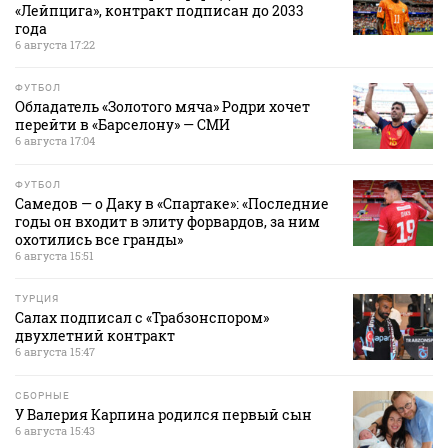
«Лейпцига», контракт подписан до 2033
года
6 августа 17:22
ФУТБОЛ
Обладатель «Золотого мяча» Родри хочет
перейти в «Барселону» — СМИ
6 августа 17:04
ФУТБОЛ
Самедов — о Даку в «Спартаке»: «Последние
годы он входит в элиту форвардов, за ним
охотились все гранды»
6 августа 15:51
ТУРЦИЯ
Салах подписал с «Трабзонспором»
двухлетний контракт
6 августа 15:47
СБОРНЫЕ
У Валерия Карпина родился первый сын
6 августа 15:43