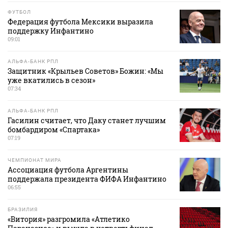
ФУТБОЛ
Федерация футбола Мексики выразила
поддержку Инфантино
09:01
АЛЬФА-БАНК РПЛ
Защитник «Крыльев Советов» Божин: «Мы
уже вкатились в сезон»
07:34
АЛЬФА-БАНК РПЛ
Гасилин считает, что Даку станет лучшим
бомбардиром «Спартака»
07:19
ЧЕМПИОНАТ МИРА
Ассоциация футбола Аргентины
поддержала президента ФИФА Инфантино
06:55
БРАЗИЛИЯ
«Витория» разгромила «Атлетико