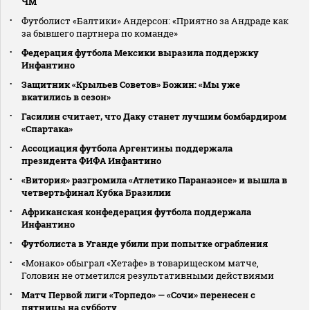
ЧМ
Футболист «Балтики» Андерсон: «Приятно за Андраде как
за бывшего партнера по команде»
Федерация футбола Мексики выразила поддержку
Инфантино
Защитник «Крыльев Советов» Божин: «Мы уже
вкатились в сезон»
Гасилин считает, что Даку станет лучшим бомбардиром
«Спартака»
Ассоциация футбола Аргентины поддержала
президента ФИФА Инфантино
«Витория» разгромила «Атлетико Паранаэнсе» и вышла в
четвертьфинал Кубка Бразилии
Африканская конфедерация футбола поддержала
Инфантино
Футболиста в Уганде убили при попытке ограбления
«Монако» обыграл «Хетафе» в товарищеском матче,
Головин не отметился результативными действиями
Матч Первой лиги «Торпедо» — «Сочи» перенесен с
пятницы на субботу