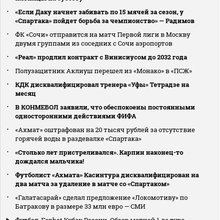
«Если Даку начнет забивать по 15 мячей за сезон, у
«Спартака» пойдет борьба за чемпионство» — Радимов
ФК «Сочи» отправится на матч Первой лиги в Москву
двумя группами из соседних с Сочи аэропортов
«Реал» продлил контракт с Винисиусом до 2032 года
Полузащитник Аклиуш перешел из «Монако» в «ПСЖ»
КДК дисквалифицировал тренера «Уфы» Тетрадзе на
месяц
В КОНМЕБОЛ заявили, что обеспокоены постоянными
односторонними действиями ФИФА
«Ахмат» оштрафован на 20 тысяч рублей за отсутствие
горячей воды в раздевалке «Спартака»
«Столько лет пристреливался». Карпин наконец-то
дождался мальчика!
Футболист «Ахмата» Касинтура дисквалифицирован на
два матча за удаление в матче со «Спартаком»
«Галатасарай» сделал предложение «Локомотиву» по
Батракову в размере 33 млн евро — СМИ