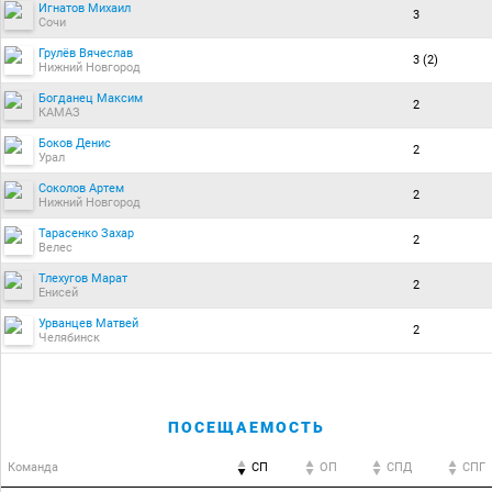
Игнатов Михаил
3
Сочи
Грулёв Вячеслав
3 (2)
Нижний Новгород
Богданец Максим
2
КАМАЗ
Боков Денис
2
Урал
Соколов Артем
2
Нижний Новгород
Тарасенко Захар
2
Велес
Тлехугов Марат
2
Енисей
Урванцев Матвей
2
Челябинск
ПОСЕЩАЕМОСТЬ
Команда
СП
ОП
CПД
CПГ