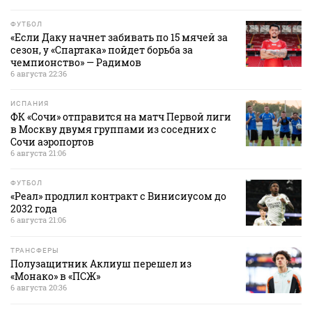
ФУТБОЛ
«Если Даку начнет забивать по 15 мячей за
сезон, у «Спартака» пойдет борьба за
чемпионство» — Радимов
6 августа 22:36
ИСПАНИЯ
ФК «Сочи» отправится на матч Первой лиги
в Москву двумя группами из соседних с
Сочи аэропортов
6 августа 21:06
ФУТБОЛ
«Реал» продлил контракт с Винисиусом до
2032 года
6 августа 21:06
ТРАНСФЕРЫ
Полузащитник Аклиуш перешел из
«Монако» в «ПСЖ»
6 августа 20:36