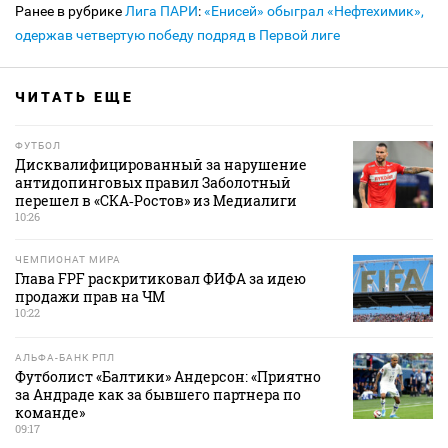
Ранее в рубрике
Лига ПАРИ
:
«Енисей» обыграл «Нефтехимик»,
одержав четвертую победу подряд в Первой лиге
ЧИТАТЬ ЕЩЕ
ФУТБОЛ
Дисквалифицированный за нарушение
антидопинговых правил Заболотный
перешел в «СКА‑Ростов» из Медиалиги
10:26
ЧЕМПИОНАТ МИРА
Глава FPF раскритиковал ФИФА за идею
продажи прав на ЧМ
10:22
АЛЬФА-БАНК РПЛ
Футболист «Балтики» Андерсон: «Приятно
за Андраде как за бывшего партнера по
команде»
09:17