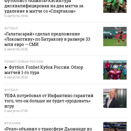
Футболист «Ахмата» Касинтура
дисквалифицирован на два матча за
удаление в матче со «Спартаком»
6 августа 19:04
ФУТБОЛ
«Галатасарай» сделал предложение
«Локомотиву» по Батракову в размере 33
млн евро — СМИ
6 августа 18:36
FONBET КУБОК РОССИИ
Футбол. Fonbet Кубок России. Обзор
матчей 1-го тура
6 августа 18:20
ФУТБОЛ
УЕФА потребовал от Инфантино гарантий
того, что он больше не будет «уродовать»
игру
6 августа 17:36
ИСПАНИЯ
«Реал» объявил о трансфере Дьоманде из