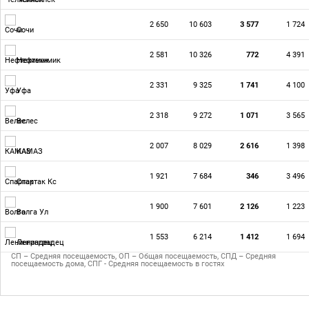
2 650
10 603
3 577
1 724
Сочи
2 581
10 326
772
4 391
Нефтехимик
2 331
9 325
1 741
4 100
Уфа
2 318
9 272
1 071
3 565
Велес
2 007
8 029
2 616
1 398
КАМАЗ
1 921
7 684
346
3 496
Спартак Кс
1 900
7 601
2 126
1 223
Волга Ул
1 553
6 214
1 412
1 694
Ленинградец
СП – Средняя посещаемость, ОП – Общая посещаемость, СПД – Средняя
посещаемость дома, СПГ - Средняя посещаемость в гостях