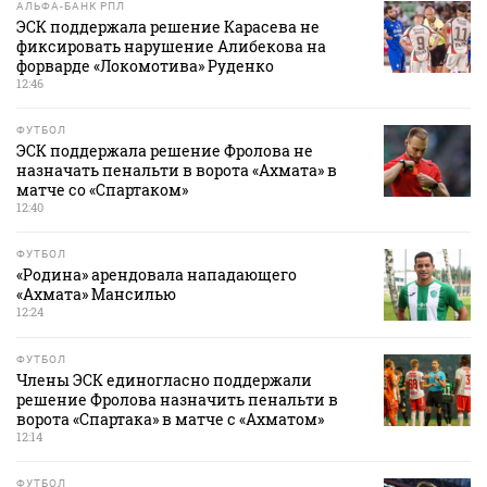
АЛЬФА-БАНК РПЛ
ЭСК поддержала решение Карасева не
фиксировать нарушение Алибекова на
форварде «Локомотива» Руденко
12:46
ФУТБОЛ
ЭСК поддержала решение Фролова не
назначать пенальти в ворота «Ахмата» в
матче со «Спартаком»
12:40
ФУТБОЛ
«Родина» арендовала нападающего
«Ахмата» Мансилью
12:24
ФУТБОЛ
Члены ЭСК единогласно поддержали
решение Фролова назначить пенальти в
ворота «Спартака» в матче с «Ахматом»
12:14
ФУТБОЛ