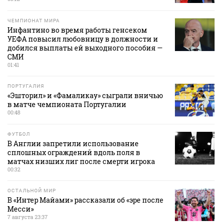
ЧЕМПИОНАТ МИРА
Инфантино во время работы генсеком
УЕФА повысил любовницу в должности и
добился выплаты ей выходного пособия —
СМИ
01:41
ПОРТУГАЛИЯ
«Эшторил» и «Фамаликау» сыграли вничью
в матче чемпионата Португалии
00:48
ФУТБОЛ
В Англии запретили использование
сплошных ограждений вдоль поля в
матчах низших лиг после смерти игрока
00:32
ОСТАЛЬНОЙ МИР
В «Интер Майами» рассказали об «эре после
Месси»
7 августа 23:37