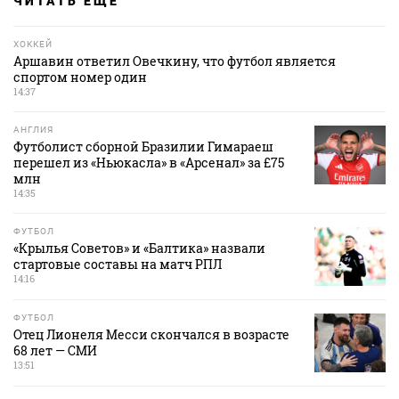
ЧИТАТЬ ЕЩЕ
ХОККЕЙ
Аршавин ответил Овечкину, что футбол является
спортом номер один
14:37
АНГЛИЯ
Футболист сборной Бразилии Гимараеш
перешел из «Ньюкасла» в «Арсенал» за £75
млн
14:35
ФУТБОЛ
«Крылья Советов» и «Балтика» назвали
стартовые составы на матч РПЛ
14:16
ФУТБОЛ
Отец Лионеля Месси скончался в возрасте
68 лет — СМИ
13:51