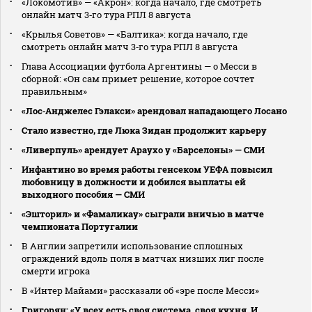
«Локомотив» — «Акрон»: когда начало, где смотреть
онлайн матч 3‑го тура РПЛ 8 августа
«Крылья Советов» — «Балтика»: когда начало, где
смотреть онлайн матч 3‑го тура РПЛ 8 августа
Глава Ассоциации футбола Аргентины — о Месси в
сборной: «Он сам примет решение, которое сочтет
правильным»
«Лос‑Анджелес Гэлакси» арендовал нападающего Лосано
Стало известно, где Люка Зидан продолжит карьеру
«Ливерпуль» арендует Араухо у «Барселоны» — СМИ
Инфантино во время работы генсеком УЕФА повысил
любовницу в должности и добился выплаты ей
выходного пособия — СМИ
«Эшторил» и «Фамаликау» сыграли вничью в матче
чемпионата Португалии
В Англии запретили использование сплошных
ограждений вдоль поля в матчах низших лиг после
смерти игрока
В «Интер Майами» рассказали об «эре после Месси»
Григорян: «У всех есть своя система, своя кухня. И