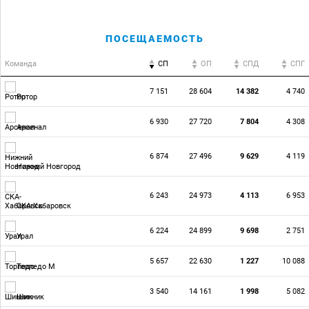
ПОСЕЩАЕМОСТЬ
Команда
СП
ОП
CПД
CПГ
7 151
28 604
14 382
4 740
Ротор
6 930
27 720
7 804
4 308
Арсенал
6 874
27 496
9 629
4 119
Нижний Новгород
6 243
24 973
4 113
6 953
СКА-Хабаровск
6 224
24 899
9 698
2 751
Урал
5 657
22 630
1 227
10 088
Торпедо М
3 540
14 161
1 998
5 082
Шинник