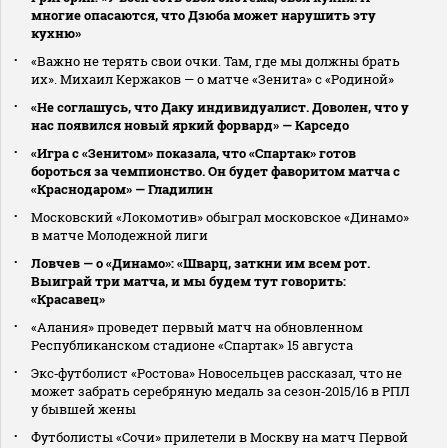
многие опасаются, что Дзюба может нарушить эту
кухню»
«Важно не терять свои очки. Там, где мы должны брать
их». Михаил Кержаков — о матче «Зенита» с «Родиной»
«Не соглашусь, что Даку индивидуалист. Доволен, что у
нас появился новый яркий форвард» — Карседо
«Игра с «Зенитом» показала, что «Спартак» готов
бороться за чемпионство. Он будет фаворитом матча с
«Краснодаром» — Гладилин
Московский «Локомотив» обыграл московское «Динамо»
в матче Молодежной лиги
Ловчев — о «Динамо»: «Шварц, заткни им всем рот.
Выиграй три матча, и мы будем тут говорить:
«Красавец»
«Алания» проведет первый матч на обновленном
Республиканском стадионе «Спартак» 15 августа
Экс‑футболист «Ростова» Новосельцев рассказал, что не
может забрать серебряную медаль за сезон‑2015/16 в РПЛ
у бывшей жены
Футболисты «Сочи» прилетели в Москву на матч Первой