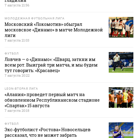
Гладилин
7 августа 21:56
МОЛОДЕЖНАЯ ФУТБОЛЬНАЯ ЛИГА
Московский «Локомотив» обыграл
московское «Динамо» в матче Молодежной
лиги
7 августа 21:03
ФУТБОЛ
Ловчев — о «Динамо»: «Шварц, заткни им
всем рот. Выиграй три матча, и мы будем
тут говорить: «Красавец»
7 августа 20:22
LEON-ВТОРАЯ ЛИГА
«Алания» проведет первый матч на
обновленном Республиканском стадионе
«Спартак» 15 августа
7 августа 20:18
ФУТБОЛ
Экс‑футболист «Ростова» Новосельцев
рассказал, что не может забрать