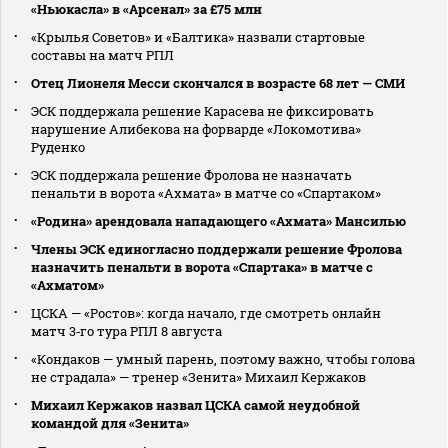
«Ньюкасла» в «Арсенал» за £75 млн
«Крылья Советов» и «Балтика» назвали стартовые
составы на матч РПЛ
Отец Лионеля Месси скончался в возрасте 68 лет — СМИ
ЭСК поддержала решение Карасева не фиксировать
нарушение Алибекова на форварде «Локомотива»
Руденко
ЭСК поддержала решение Фролова не назначать
пенальти в ворота «Ахмата» в матче со «Спартаком»
«Родина» арендовала нападающего «Ахмата» Мансилью
Члены ЭСК единогласно поддержали решение Фролова
назначить пенальти в ворота «Спартака» в матче с
«Ахматом»
ЦСКА — «Ростов»: когда начало, где смотреть онлайн
матч 3‑го тура РПЛ 8 августа
«Кондаков — умный парень, поэтому важно, чтобы голова
не страдала» — тренер «Зенита» Михаил Кержаков
Михаил Кержаков назвал ЦСКА самой неудобной
командой для «Зенита»