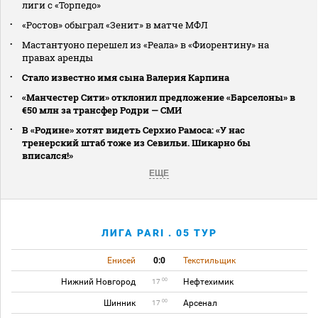
лиги с «Торпедо»
«Ростов» обыграл «Зенит» в матче МФЛ
Мастантуоно перешел из «Реала» в «Фиорентину» на
правах аренды
Стало известно имя сына Валерия Карпина
«Манчестер Сити» отклонил предложение «Барселоны» в
€50 млн за трансфер Родри — СМИ
В «Родине» хотят видеть Серхио Рамоса: «У нас
тренерский штаб тоже из Севильи. Шикарно бы
вписался!»
ЕЩЕ
ЛИГА PARI . 05 ТУР
Енисей
0:0
Текстильщик
Нижний Новгород
Нефтехимик
00
17
Шинник
Арсенал
00
17