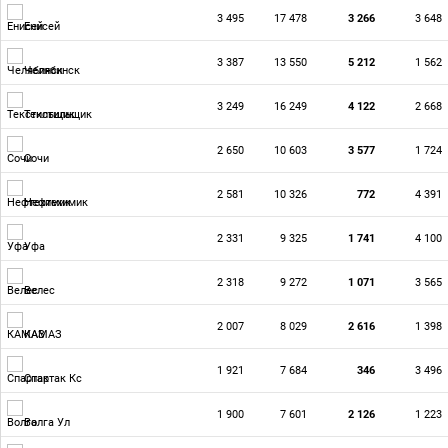
3 495
17 478
3 266
3 648
Енисей
3 387
13 550
5 212
1 562
Челябинск
3 249
16 249
4 122
2 668
Текстильщик
2 650
10 603
3 577
1 724
Сочи
2 581
10 326
772
4 391
Нефтехимик
2 331
9 325
1 741
4 100
Уфа
2 318
9 272
1 071
3 565
Велес
2 007
8 029
2 616
1 398
КАМАЗ
1 921
7 684
346
3 496
Спартак Кс
1 900
7 601
2 126
1 223
Волга Ул