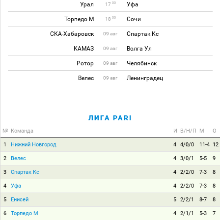
Урал
Уфа
00
17
Торпедо М
Сочи
00
18
СКА-Хабаровск
Спартак Кс
09 авг
КАМАЗ
Волга Ул
09 авг
Ротор
Челябинск
09 авг
Велес
Ленинградец
09 авг
ЛИГА PARI
№
Команда
И
В/Н/П
М
О
1
Нижний Новгород
4
4/0/0
11-4
12
2
Велес
4
3/0/1
5-5
9
3
Спартак Кс
4
2/2/0
7-3
8
4
Уфа
4
2/2/0
7-3
8
5
Енисей
5
2/2/1
8-7
8
6
Торпедо М
4
2/1/1
5-3
7