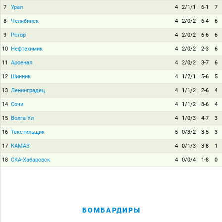
7
Урал
4
2/1/1
6-1
7
8
Челябинск
4
2/0/2
6-4
6
9
Ротор
4
2/0/2
6-6
6
10
Нефтехимик
4
2/0/2
2-3
6
11
Арсенал
4
2/0/2
3-7
6
12
Шинник
4
1/2/1
5-6
5
13
Ленинградец
4
1/1/2
2-6
4
14
Сочи
4
1/1/2
8-6
4
15
Волга Ул
4
1/0/3
4-7
3
16
Текстильщик
5
0/3/2
3-5
3
17
КАМАЗ
4
0/1/3
3-8
1
18
СКА-Хабаровск
4
0/0/4
1-8
0
БОМБАРДИРЫ