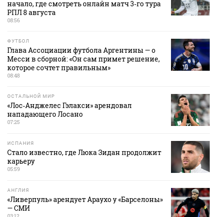
начало, где смотреть онлайн матч 3‑го тура
РПЛ 8 августа
08:56
ФУТБОЛ
Глава Ассоциации футбола Аргентины — о
Месси в сборной: «Он сам примет решение,
которое сочтет правильным»
08:48
ОСТАЛЬНОЙ МИР
«Лос‑Анджелес Гэлакси» арендовал
нападающего Лосано
07:25
ИСПАНИЯ
Стало известно, где Люка Зидан продолжит
карьеру
05:59
АНГЛИЯ
«Ливерпуль» арендует Араухо у «Барселоны»
— СМИ
03:12