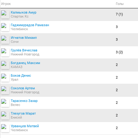
Игрок
Голы
Калмыков Амур
7 (1)
Спартак Кс
Гаджимурадов Рамазан
3
Челябинск
Игнатов Михаил
3
Сочи
Грулёв Вячеслав
3 (2)
Нижний Новгород
Богданец Максим
2
КАМАЗ
Боков Денис
2
Урал
Соколов Артем
2
Нижний Новгород
Тарасенко Захар
2
Велес
Тлехугов Марат
2
Енисей
Урванцев Матвей
2
Челябинск