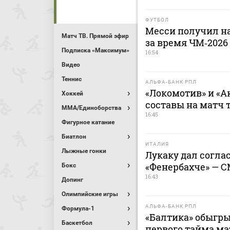
ФУТБОЛ
Месси получил н
Матч ТВ. Прямой эфир
за время ЧМ‑2026
Подписка «Максимум»
16:54
Видео
Теннис
АЛЬФА-БАНК РПЛ
«Локомотив» и «А
Хоккей
составы на матч 
MMA/Единоборства
16:45
Фигурное катание
Биатлон
ИТАЛИЯ
Лыжные гонки
Лукаку дал соглас
«Фенербахче» — 
Бокс
16:43
Допинг
Олимпийские игры
АЛЬФА-БАНК РПЛ
Формула-1
«Балтика» обыгры
Баскетбол
первого тайма ма