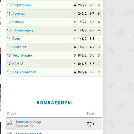
10
Нефтехимик
4
2/0/2
2-3
6
11
Арсенал
4
2/0/2
3-7
6
12
Шинник
4
1/2/1
5-6
5
13
Ленинградец
4
1/1/2
2-6
4
14
Сочи
4
1/1/2
8-6
4
15
Волга Ул
4
1/0/3
4-7
3
16
Текстильщик
5
0/3/2
3-5
3
17
КАМАЗ
4
0/1/3
3-8
1
18
СКА-Хабаровск
4
0/0/4
1-8
0
БОМБАРДИРЫ
Игрок
Голы
Калмыков Амур
7 (1)
Спартак Кс