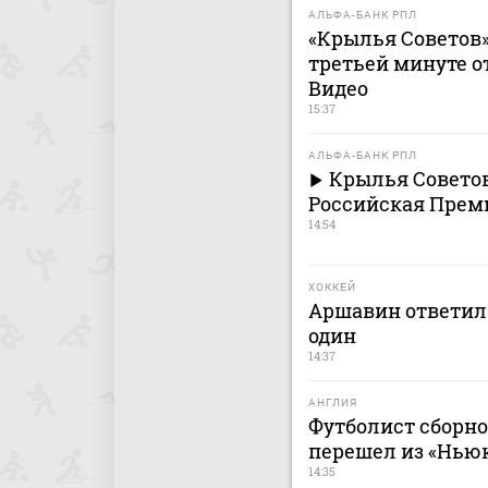
АЛЬФА-БАНК РПЛ
«Крылья Советов» 
третьей минуте о
Видео
15:37
АЛЬФА-БАНК РПЛ
Крылья Советов
Российская Премь
14:54
ХОККЕЙ
Аршавин ответил 
один
14:37
АНГЛИЯ
Футболист сборн
перешел из «Ньюк
14:35