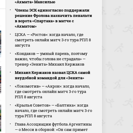
«Ахмата» Мансилью
Члены ЭСК единогласно поддержали
решение Фролова назначить пенальти
в ворота «Спартака» в матче с
«Ахматом»
ЦСКА — «Ростов»: когда начало, где
смотреть онлайн матч 3‑го тура РПЛ 8
августа
«Кондаков — умный парень, поэтому
важно, чтобы голова не страдала» —
тренер «Зенита» Михаил Кержаков
Михаил Кержаков назвал ЦСКА самой
неудобной командой для «Зенита»
«Локомотив» — «Акрон»: когда начало,
где смотреть онлайн матч 3‑го тура
РПЛ 8 августа
«Крылья Советов» — «Балтика»: когда
начало, где смотреть онлайн матч 3‑го
тура РПЛ 8 августа
Глава Ассоциации футбола Аргентины
— о Месси в сборной: «Он сам примет