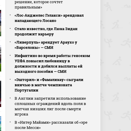
решение, которое сочтет
правильным»
«Лос‑Анджелес Гэлакси» арендовал
нападающего Лосано
Стало известно, где Люка Зидан
продолжит карьеру
«Ливерпуль» арендует Араухо у
«Барселоны» — СМИ
Инфантино во время работы генсеком
УЕФА повысил любовницу в
должности и добился выплаты ей
выходного пособия — СМИ
«Эшторил» и «Фамаликау» сыграли
вничью в матче чемпионата
Португалии
В Англии запретили использование
сплошных ограждений вдоль поля в
матчах низших лиг после смерти
игрока
В «Интер Майами» рассказали об «эре
после Месси»