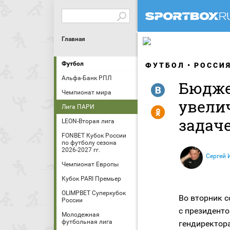
Главная
Футбол
ФУТБОЛ
РОССИ
Альфа-Банк РПЛ
Бюдже
R
Чемпионат мира
увели
Лига ПАРИ
Y
задач
LEON-Вторая лига
FONBET Кубок России
по футболу сезона
2026-2027 гг.
Сергей 
Чемпионат Европы
Кубок PARI Премьер
OLIMPBET Суперкубок
Во вторник с
России
с президент
Молодежная
футбольная лига
гендиректор