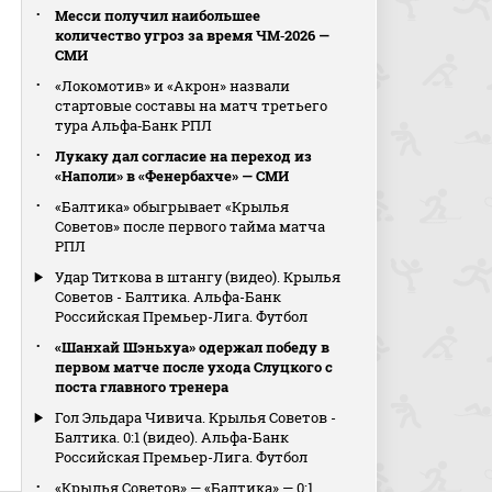
Месси получил наибольшее
количество угроз за время ЧМ‑2026 —
СМИ
«Локомотив» и «Акрон» назвали
стартовые составы на матч третьего
тура Альфа‑Банк РПЛ
Лукаку дал согласие на переход из
«Наполи» в «Фенербахче» — СМИ
«Балтика» обыгрывает «Крылья
Советов» после первого тайма матча
РПЛ
Удар Титкова в штангу (видео). Крылья
Советов - Балтика. Альфа-Банк
Российская Премьер-Лига. Футбол
«Шанхай Шэньхуа» одержал победу в
первом матче после ухода Слуцкого с
поста главного тренера
Гол Эльдара Чивича. Крылья Советов -
Балтика. 0:1 (видео). Альфа-Банк
Российская Премьер-Лига. Футбол
«Крылья Советов» — «Балтика» — 0:1.