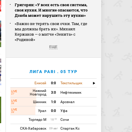
Григорян: «У всех есть своя система,
своя кухня. И многие опасаются, что
Дзюба может нарушить эту кухню»
«Важно не терять свои очки. Там, где
мы должны брать их». Михаил
Кержаков — о матче «Зенита» с
«Родиной»
ЕЩЕ
ЛИГА PARI . 05 ТУР
Енисей
0:0
Текстильщик
Нижний
LIVE
3:0
Нефтехимик
Новгород
27`
LIVE
Шинник
1:0
Арсенал
26`
LIVE
Урал
0:0
Уфа
26`
Торпедо М
Сочи
00
18
СКА-Хабаровск
Спартак Кс
09 авг