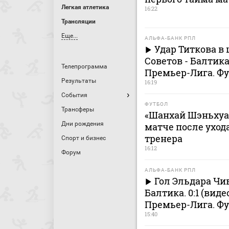
Легкая атлетика
16:22
Трансляции
Еще...
АЛЬФА-БАНК РПЛ
Удар Титкова в 
Советов - Балтик
Телепрограмма
Премьер-Лига. Ф
Результаты
16:19
События
ФУТБОЛ
Трансферы
«Шанхай Шэньхуа»
Дни рождения
матче после ухода
тренера
Спорт и бизнес
16:12
Форум
АЛЬФА-БАНК РПЛ
Гол Эльдара Чи
Балтика. 0:1 (вид
Премьер-Лига. Ф
15:40