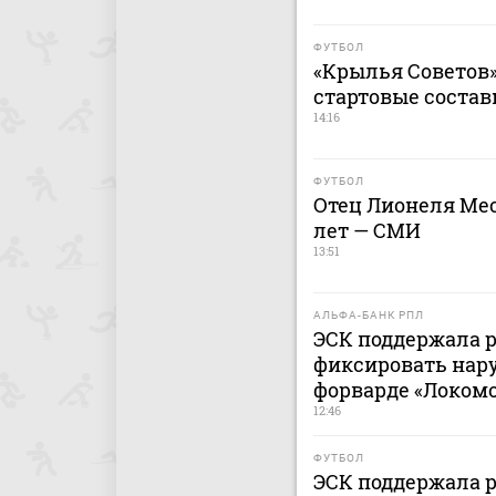
ФУТБОЛ
«Крылья Советов»
стартовые состав
14:16
ФУТБОЛ
Отец Лионеля Мес
лет — СМИ
13:51
АЛЬФА-БАНК РПЛ
ЭСК поддержала 
фиксировать нар
форварде «Локомо
12:46
ФУТБОЛ
ЭСК поддержала 