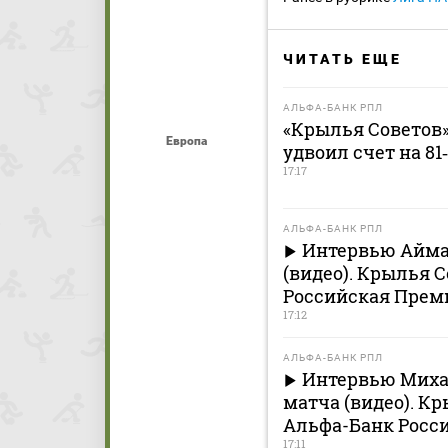
ЧИТАТЬ ЕЩЕ
АЛЬФА-БАНК РПЛ
«Крылья Советов» 
Европа
удвоил счет на 81
17:17
АЛЬФА-БАНК РПЛ
Интервью Айма
(видео). Крылья С
Российская Премь
17:12
АЛЬФА-БАНК РПЛ
Интервью Миха
матча (видео). Кр
Альфа-Банк Росси
17:11