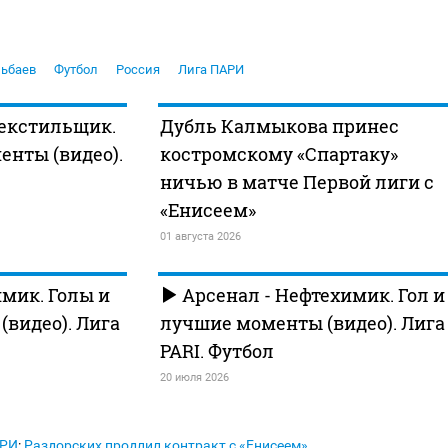
ьбаев
Футбол
Россия
Лига ПАРИ
Текстильщик.
Дубль Калмыкова принес
енты (видео).
костромскому «Спартаку»
ничью в матче Первой лиги с
«Енисеем»
01 августа 2026
имик. Голы и
Арсенал - Нефтехимик. Гол и
видео). Лига
лучшие моменты (видео). Лига
PARI. Футбол
20 июля 2026
АРИ
:
Раздорских продлил контракт с «Енисеем»