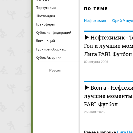
Португалия
ПО ТЕМЕ
Шотландия
Нефтехимик
Юрий Уткул
Трансферы
Кубок конфедераций
Нефтехимик - 
Лига наций
Гол и лучшие мом
Турниры сборных
Лига PARI. Футбол
Кубок Америки
02 августа 2026
Россия
Волга - Нефтех
лучшие моменты (
PARI. Футбол
25 июля 2026
Ранее в рубрике
Лига П