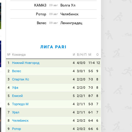
КАМАЗ
Волга Ул
09 авг
Ротор
Челябинск
09 авг
Велес
Ленинградец
09 авг
ЛИГА PARI
№
Команда
И
В/Н/П
М
О
1
Нижний Новгород
4
4/0/0
11-4
12
2
Велес
4
3/0/1
5-5
9
3
Спартак Кс
4
2/2/0
7-3
8
4
Уфа
4
2/2/0
7-3
8
5
Енисей
5
2/2/1
8-7
8
6
Торпедо М
4
2/1/1
5-3
7
7
Урал
4
2/1/1
6-1
7
8
Челябинск
4
2/0/2
6-4
6
9
Ротор
4
2/0/2
6-6
6