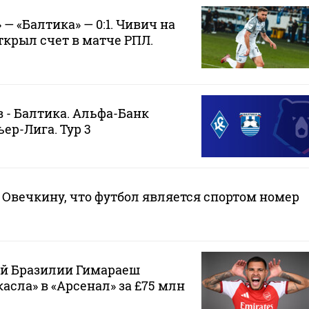
— «Балтика» — 0:1. Чивич на
ткрыл счет в матче РПЛ.
 - Балтика. Альфа-Банк
ер-Лига. Тур 3
Овечкину, что футбол является спортом номер
ой Бразилии Гимараеш
асла» в «Арсенал» за £75 млн