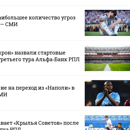
аибольшее количество угроз
 — СМИ
крон» назвали стартовые
третьего тура Альфа‑Банк РПЛ
ие на переход из «Наполи» в
СМИ
вает «Крылья Советов» после
тча РПЛ