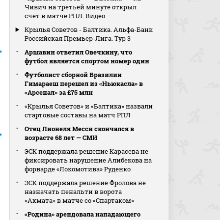
Чивич на третьей минуте открыл
счет в матче РПЛ. Видео
Крылья Советов - Балтика. Альфа-Банк
Российская Премьер-Лига. Тур 3
Аршавин ответил Овечкину, что
футбол является спортом номер один
Футболист сборной Бразилии
Гимараеш перешел из «Ньюкасла» в
«Арсенал» за £75 млн
«Крылья Советов» и «Балтика» назвали
стартовые составы на матч РПЛ
Отец Лионеля Месси скончался в
возрасте 68 лет — СМИ
ЭСК поддержала решение Карасева не
фиксировать нарушение Алибекова на
форварде «Локомотива» Руденко
ЭСК поддержала решение Фролова не
назначать пенальти в ворота
«Ахмата» в матче со «Спартаком»
«Родина» арендовала нападающего