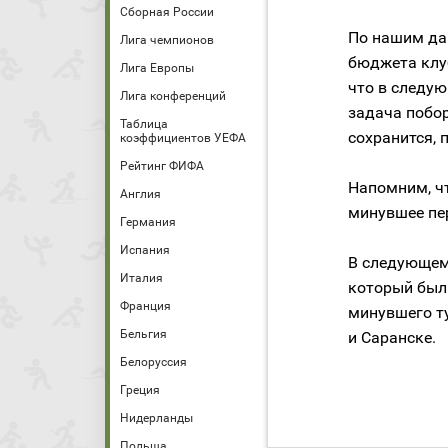
Сборная России
По нашим да
Лига чемпионов
бюджета клуб
Лига Европы
что в следу
Лига конференций
задача побо
Таблица
сохранится, 
коэффициентов УЕФА
Рейтинг ФИФА
Напомним, ч
Англия
минувшее пе
Германия
Испания
В следующем
Италия
который был
Франция
минувшего т
Бельгия
и Саранске.
Белоруссия
Греция
Нидерланды
Польша