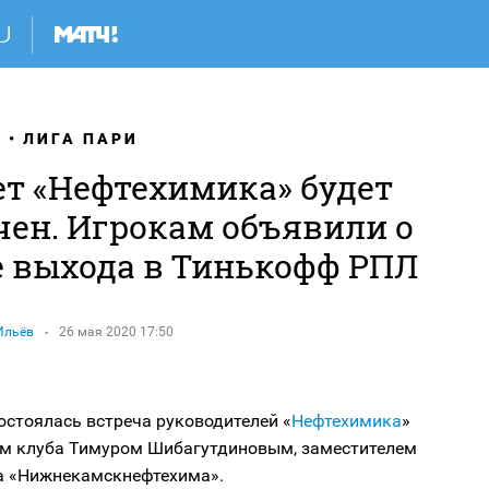
Я
ЛИГА ПАРИ
т «Нефтехимика» будет
чен. Игрокам объявили о
е выхода в Тинькофф РПЛ
Ильёв
26 мая 2020 17:50
остоялась встреча руководителей «
Нефтехимика
»
ом клуба Тимуром Шибагутдиновым, заместителем
а «Нижнекамскнефтехима».