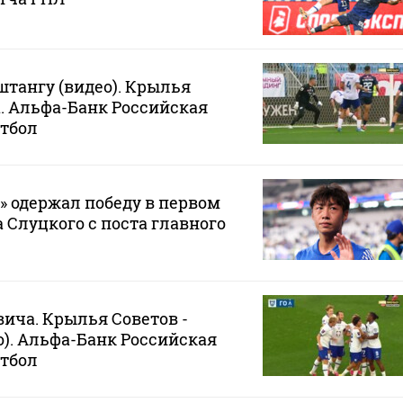
штангу (видео). Крылья
а. Альфа-Банк Российская
утбол
 одержал победу в первом
 Слуцкого с поста главного
вича. Крылья Советов -
ео). Альфа-Банк Российская
утбол