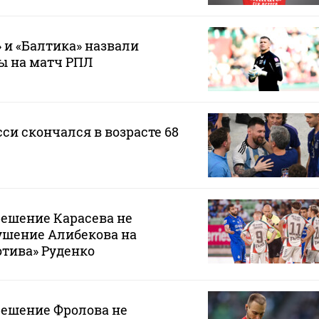
 и «Балтика» назвали
ы на матч РПЛ
си скончался в возрасте 68
решение Карасева не
ушение Алибекова на
тива» Руденко
решение Фролова не