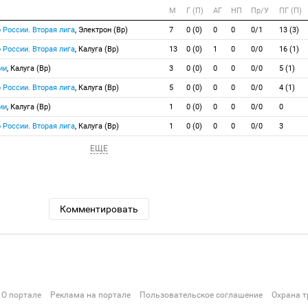
М
Г (П)
АГ
НП
Пр/У
ПГ (П)
 России. Вторая лига
, Электрон (Вр)
7
0 (0)
0
0
0/1
13 (3)
 России. Вторая лига
, Калуга (Вр)
13
0 (0)
1
0
0/0
16 (1)
ии
, Калуга (Вр)
3
0 (0)
0
0
0/0
5 (1)
 России. Вторая лига
, Калуга (Вр)
5
0 (0)
0
0
0/0
4 (1)
ии
, Калуга (Вр)
1
0 (0)
0
0
0/0
0
 России. Вторая лига
, Калуга (Вр)
1
0 (0)
0
0
0/0
3
ЕЩЕ
Комментировать
О портале
Реклама на портале
Пользовательское соглашение
Охрана т