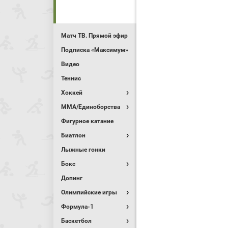
Матч ТВ. Прямой эфир
Подписка «Максимум»
Видео
Теннис
Хоккей
MMA/Единоборства
Фигурное катание
Биатлон
Лыжные гонки
Бокс
Допинг
Олимпийские игры
Формула-1
Баскетбол