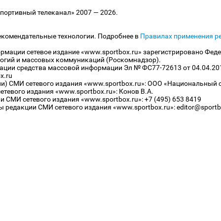
ортивный телеканал» 2007 — 2026.
екомендательные технологии. Подробнее в
Правилах применения р
рмации сетевое издание «www.sportbox.ru» зарегистрировано Феде
огий и массовых коммуникаций (Роскомнадзор).
рации средства массовой информации Эл № ФС77-72613 от 04.04.20
x.ru
ли) СМИ сетевого издания «www.sportbox.ru»: ООО «Национальный 
тевого издания «www.sportbox.ru»: Конов В.А.
 СМИ сетевого издания «www.sportbox.ru»: +7 (495) 653 8419
 редакции СМИ сетевого издания «www.sportbox.ru»: editor@sportb