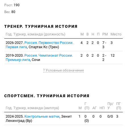
Рост:
190
Вес:
80
ТРЕНЕР. ТУРНИРНАЯ ИСТОРИЯ
Год. Турнир, команда (должность)
М
В
Н
П
РМ
Место
2026-2027.
Россия. Первенство России.
4
2
2
0
7 -
3
Первая лига
, Спартак Кс (Трен)
3
2019-2020.
Россия. Чемпионат России.
2
0
2
0
2 -
12
Премьер-лига
, Сочи
2
? Условные обозначения
СПОРТСМЕН. ТУРНИРНАЯ ИСТОРИЯ
Г
Пр/
ПГ
Год. Турнир, команда (амплуа)
М
(П)
АГ
НП
У
(П)
2024-2025.
Контрольные матчи
, Зенит
1
0
0
0
0/0
3
Ленинград (Вр)
(0)