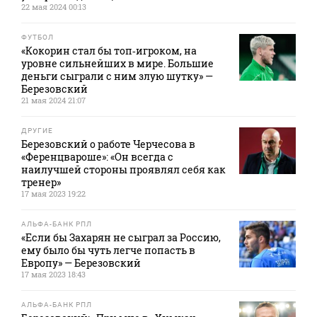
22 мая 2024 00:13
ФУТБОЛ
«Кокорин стал бы топ‑игроком, на
уровне сильнейших в мире. Большие
деньги сыграли с ним злую шутку» —
Березовский
21 мая 2024 21:07
ДРУГИЕ
Березовский о работе Черчесова в
«Ференцвароше»: «Он всегда с
наилучшей стороны проявлял себя как
тренер»
17 мая 2023 19:22
АЛЬФА-БАНК РПЛ
«Если бы Захарян не сыграл за Россию,
ему было бы чуть легче попасть в
Европу» — Березовский
17 мая 2023 18:43
АЛЬФА-БАНК РПЛ