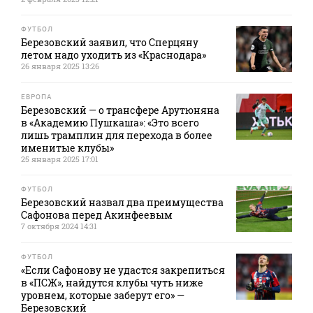
ФУТБОЛ
Березовский заявил, что Сперцяну
летом надо уходить из «Краснодара»
26 января 2025 13:26
ЕВРОПА
Березовский — о трансфере Арутюняна
в «Академию Пушкаша»: «Это всего
лишь трамплин для перехода в более
именитые клубы»
25 января 2025 17:01
ФУТБОЛ
Березовский назвал два преимущества
Сафонова перед Акинфеевым
7 октября 2024 14:31
ФУТБОЛ
«Если Сафонову не удастся закрепиться
в «ПСЖ», найдутся клубы чуть ниже
уровнем, которые заберут его» —
Березовский