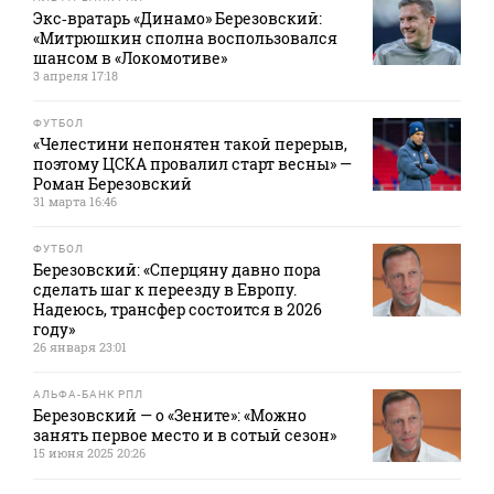
Экс‑вратарь «Динамо» Березовский:
«Митрюшкин сполна воспользовался
шансом в «Локомотиве»
3 апреля 17:18
ФУТБОЛ
«Челестини непонятен такой перерыв,
поэтому ЦСКА провалил старт весны» —
Роман Березовский
31 марта 16:46
ФУТБОЛ
Березовский: «Сперцяну давно пора
сделать шаг к переезду в Европу.
Надеюсь, трансфер состоится в 2026
году»
26 января 23:01
АЛЬФА-БАНК РПЛ
Березовский — о «Зените»: «Можно
занять первое место и в сотый сезон»
15 июня 2025 20:26