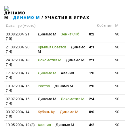
ДИНАМО М
/ УЧАСТИЕ В ИГРАХ
Дата, тур (место)
События
М
30.08.2004, 21
Динамо М
—
Зенит СПб
0:2
90
(15)
21.08.2004, 20
Крылья Советов
—
Динамо
4:1
90
(14)
М
24.07.2004, 18
Локомотив М
—
Динамо М
2:1
90
(14)
17.07.2004, 17
Динамо М
—
Алания
1:0
90
(14)
10.07.2004, 16
Ростов
—
Динамо М
2:0
90
(14)
07.07.2004, 15
Динамо М
—
Локомотив М
2:4
90
(14)
03.07.2004, 14
Кубань Кр
—
Динамо М
0:0
90
(10)
19.05.2004, 12 (8)
Алания
—
Динамо М
4:2
90