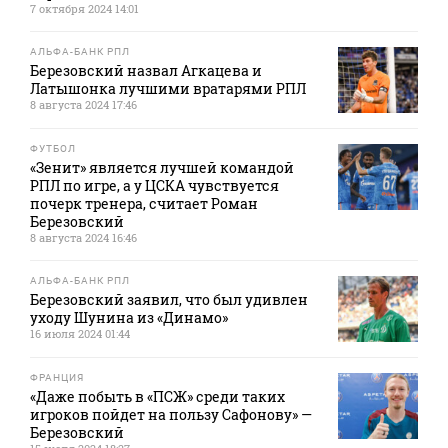
7 октября 2024 14:01
АЛЬФА-БАНК РПЛ
Березовский назвал Агкацева и
Латышонка лучшими вратарями РПЛ
8 августа 2024 17:46
ФУТБОЛ
«Зенит» является лучшей командой
РПЛ по игре, а у ЦСКА чувствуется
почерк тренера, считает Роман
Березовский
8 августа 2024 16:46
АЛЬФА-БАНК РПЛ
Березовский заявил, что был удивлен
уходу Шунина из «Динамо»
16 июля 2024 01:44
ФРАНЦИЯ
«Даже побыть в «ПСЖ» среди таких
игроков пойдет на пользу Сафонову» —
Березовский