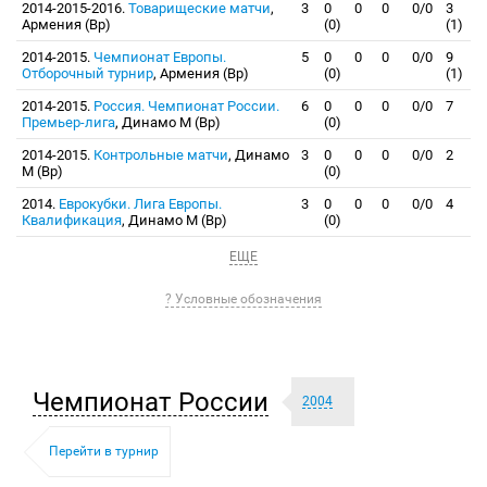
2014-2015-2016.
Товарищеские матчи
,
3
0
0
0
0/0
3
Армения (Вр)
(0)
(1)
2014-2015.
Чемпионат Европы.
5
0
0
0
0/0
9
Отборочный турнир
, Армения (Вр)
(0)
(1)
2014-2015.
Россия. Чемпионат России.
6
0
0
0
0/0
7
Премьер-лига
, Динамо М (Вр)
(0)
2014-2015.
Контрольные матчи
, Динамо
3
0
0
0
0/0
2
М (Вр)
(0)
2014.
Еврокубки. Лига Европы.
3
0
0
0
0/0
4
Квалификация
, Динамо М (Вр)
(0)
ЕЩЕ
? Условные обозначения
Чемпионат России
2004
Перейти в турнир