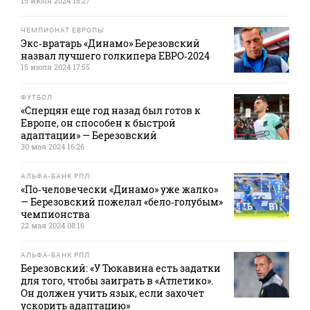
15 июля 2024 18:27
ЧЕМПИОНАТ ЕВРОПЫ
Экс‑вратарь «Динамо» Березовский
назвал лучшего голкипера ЕВРО‑2024
15 июля 2024 17:55
ФУТБОЛ
«Сперцян еще год назад был готов к
Европе, он способен к быстрой
адаптации» — Березовский
30 мая 2024 16:26
АЛЬФА-БАНК РПЛ
«По‑человечески «Динамо» уже жалко»
— Березовский пожелал «бело‑голубым»
чемпионства
22 мая 2024 08:16
АЛЬФА-БАНК РПЛ
Березовский: «У Тюкавина есть задатки
для того, чтобы заиграть в «Атлетико».
Он должен учить язык, если захочет
ускорить адаптацию»