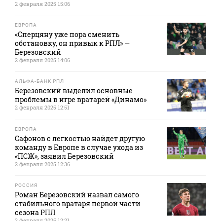
2 февраля 2025 15:06
ЕВРОПА
«Сперцяну уже пора сменить
обстановку, он привык к РПЛ» —
Березовский
2 февраля 2025 14:06
АЛЬФА-БАНК РПЛ
Березовский выделил основные
проблемы в игре вратарей «Динамо»
2 февраля 2025 12:51
ЕВРОПА
Сафонов с легкостью найдет другую
команду в Европе в случае ухода из
«ПСЖ», заявил Березовский
2 февраля 2025 12:36
РОССИЯ
Роман Березовский назвал самого
стабильного вратаря первой части
сезона РПЛ
2 февраля 2025 12:21