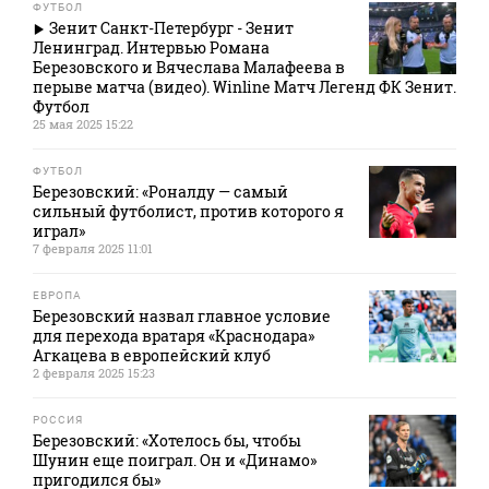
ФУТБОЛ
Зенит Санкт-Петербург - Зенит
Ленинград. Интервью Романа
Березовского и Вячеслава Малафеева в
перыве матча (видео). Winline Матч Легенд ФК Зенит.
Футбол
25 мая 2025 15:22
ФУТБОЛ
Березовский: «Роналду — самый
сильный футболист, против которого я
играл»
7 февраля 2025 11:01
ЕВРОПА
Березовский назвал главное условие
для перехода вратаря «Краснодара»
Агкацева в европейский клуб
2 февраля 2025 15:23
РОССИЯ
Березовский: «Хотелось бы, чтобы
Шунин еще поиграл. Он и «Динамо»
пригодился бы»