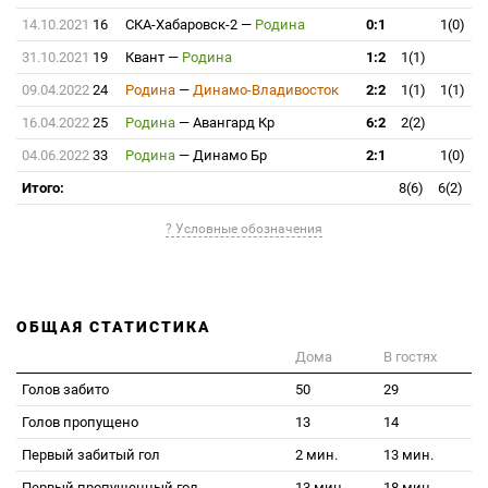
14.10.2021
16
СКА-Хабаровск-2
—
Родина
0:1
1(0)
31.10.2021
19
Квант
—
Родина
1:2
1(1)
09.04.2022
24
Родина
—
Динамо-Владивосток
2:2
1(1)
1(1)
16.04.2022
25
Родина
—
Авангард Кр
6:2
2(2)
04.06.2022
33
Родина
—
Динамо Бр
2:1
1(0)
Итого:
8(6)
6(2)
? Условные обозначения
ОБЩАЯ СТАТИСТИКА
Дома
В гостях
Голов забито
50
29
Голов пропущено
13
14
Первый забитый гол
2 мин.
13 мин.
Первый пропущенный гол
13 мин.
18 мин.