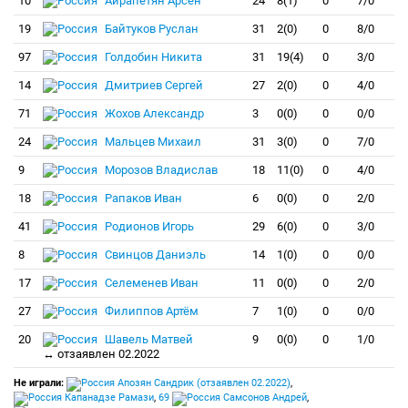
10
Айрапетян Арсен
24
8(1)
0
7/0
19
Байтуков Руслан
31
2(0)
0
8/0
97
Голдобин Никита
31
19(4)
0
3/0
14
Дмитриев Сергей
27
2(0)
0
4/0
71
Жохов Александр
3
0(0)
0
0/0
24
Мальцев Михаил
31
3(0)
0
7/0
9
Морозов Владислав
18
11(0)
0
4/0
18
Рапаков Иван
6
0(0)
0
2/0
41
Родионов Игорь
29
6(0)
0
3/0
8
Свинцов Даниэль
14
1(0)
0
0/0
17
Селеменев Иван
11
0(0)
0
2/0
27
Филиппов Артём
7
1(0)
0
0/0
20
Шавель Матвей
9
0(0)
0
1/0
↔ отзаявлен 02.2022
Не играли:
Апозян Сандрик (отзаявлен 02.2022)
,
Капанадзе Рамази
,
69
Самсонов Андрей
,