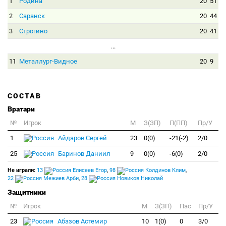
1
Родина
20
51
2
Саранск
20
44
3
Строгино
20
41
...
11
Металлург-Видное
20
9
СОСТАВ
Вратари
№
Игрок
M
З(ЗП)
П(ПП)
Пр/У
1
Айдаров Сергей
23
0(0)
-21(-2)
2/0
25
Баринов Даниил
9
0(0)
-6(0)
2/0
Не играли:
13
Елисеев Егор
,
98
Колдинов Клим
,
22
Межиев Арби
,
28
Новиков Николай
Защитники
№
Игрок
M
З(ЗП)
Пас
Пр/У
23
Абазов Астемир
10
1(0)
0
3/0