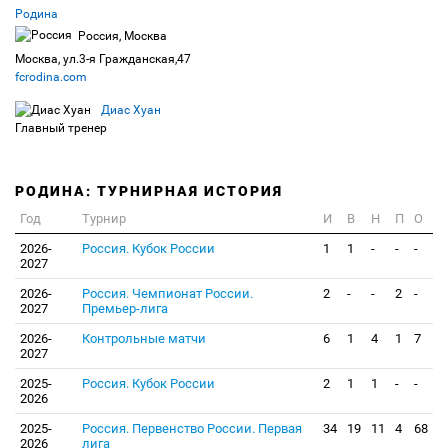
Родина
Россия, Москва
Москва, ул.3-я Гражданская,47
fcrodina.com
Диас Хуан
Главный тренер
РОДИНА: ТУРНИРНАЯ ИСТОРИЯ
Год
Турнир
И
В
Н
П
О
2026-
Россия. Кубок России
1
1
-
-
-
2027
2026-
Россия. Чемпионат России.
2
-
-
2
-
2027
Премьер-лига
2026-
Контрольные матчи
6
1
4
1
7
2027
2025-
Россия. Кубок России
2
1
1
-
-
2026
2025-
Россия. Первенство России. Первая
34
19
11
4
68
2026
лига