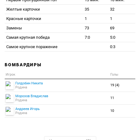
Желтые карточки
35
32
Красные карточки
1
1
Замены
73
69
Самая крупная победа
7:0
5:0
Самое крупное поражение
0:3
БОМБАРДИРЫ
Игрок
Голы
Голдобин Никита
19 (4)
Родина
Морозов Владислав
11
Родина
Андреев Игорь
10
Родина