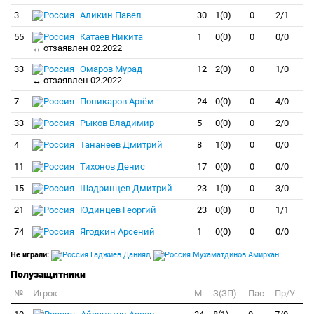
3
Аликин Павел
30
1(0)
0
2/1
55
Катаев Никита
1
0(0)
0
0/0
↔ отзаявлен 02.2022
33
Омаров Мурад
12
2(0)
0
1/0
↔ отзаявлен 02.2022
7
Поникаров Артём
24
0(0)
0
4/0
33
Рыков Владимир
5
0(0)
0
2/0
4
Тананеев Дмитрий
8
1(0)
0
0/0
11
Тихонов Денис
17
0(0)
0
0/0
15
Шадринцев Дмитрий
23
1(0)
0
3/0
21
Юдинцев Георгий
23
0(0)
0
1/1
74
Ягодкин Арсений
1
0(0)
0
0/0
Не играли:
Гаджиев Даниял
,
Мухаматдинов Амирхан
Полузащитники
№
Игрок
M
З(ЗП)
Пас
Пр/У