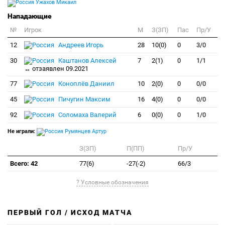
Ужахов Микаил
Нападающие
№
Игрок
M
З(ЗП)
Пас
Пр/У
12
Андреев Игорь
28
10(0)
0
3/0
30
Каштанов Алексей
7
2(1)
0
1/1
↔ отзаявлен 09.2021
77
Коноплёв Даниил
10
2(0)
0
0/0
45
Пичугин Максим
16
4(0)
0
0/0
92
Соломаха Валерий
6
0(0)
0
1/0
Не играли:
Румянцев Артур
З(ЗП)
П(ПП)
Пр/У
Всего: 42
77(6)
-27(-2)
66/3
? Условные обозначения
ПЕРВЫЙ ГОЛ / ИСХОД МАТЧА