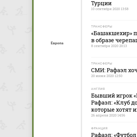
Турции
10 сентября 2020 13:58
ТРАНСФЕРЫ
«Башакшехир» п
в образе черепа
Европа
8 сентября 2020 20:13
ТРАНСФЕРЫ
СМИ: Рафаэл хо
20 июня 2020 12:50
АНГЛИЯ
Бывший игрок «
Рафаэл: «Клуб д
которые хотят и
26 апреля 2020 14:56
ФРАНЦИЯ
Рафаэл: «Футбол