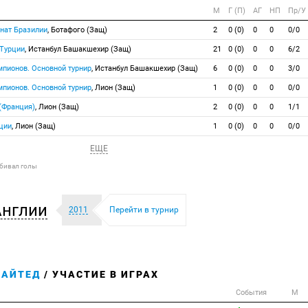
М
Г (П)
АГ
НП
Пр/У
нат Бразилии
, Ботафого (Защ)
2
0 (0)
0
0
0/0
 Турции
, Истанбул Башакшехир (Защ)
21
0 (0)
0
0
6/2
мпионов. Основной турнир
, Истанбул Башакшехир (Защ)
6
0 (0)
0
0
3/0
мпионов. Основной турнир
, Лион (Защ)
1
0 (0)
0
0
0/0
 (Франция)
, Лион (Защ)
2
0 (0)
0
0
1/1
ции
, Лион (Защ)
1
0 (0)
0
0
0/0
ЕЩЕ
абивал голы
Англии
2011
Перейти в турнир
НАЙТЕД
/ УЧАСТИЕ В ИГРАХ
События
М