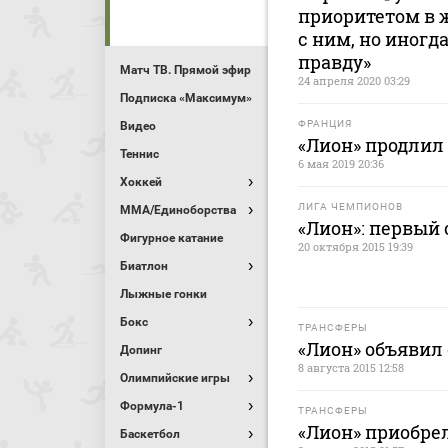
приоритетом в 
с ним, но иногд
правду»
Матч ТВ. Прямой эфир
24 апреля 2020 03:29
Подписка «Максимум»
ФРАНЦИЯ
Видео
«Лион» продлил
Теннис
6 мая 2019 20:36
Хоккей
ЛИГА ЧЕМПИОНОВ
MMA/Единоборства
«Лион»: первый
Фигурное катание
20 октября 2015 19:39
Биатлон
Лыжные гонки
Бокс
ТРАНСФЕРЫ
«Лион» объявил
Допинг
8 августа 2015 12:58
Олимпийские игры
Формула-1
ТРАНСФЕРЫ
«Лион» приобре
Баскетбол