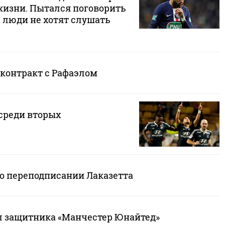
жизни. Пытался поговорить
а люди не хотят слушать
 контракт с Рафаэлом
 среди вторых
 о переподписании Лаказетта
л защитника «Манчестер Юнайтед»