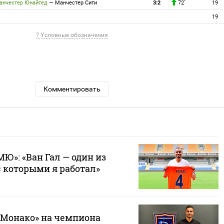
анчестер Юнайтед
—
Манчестер Сити
3:2
72`
19
19
? Условные обозначения
Комментировать
Ю»: «Ван Гал — один из
 которыми я работал»
Монако» на чемпиона