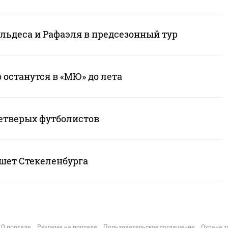
льдеса и Рафаэля в предсезонный тур
 останутся в «МЮ» до лета
етверых футболистов
шет Стекеленбурга
О портале
Реклама на портале
Пользовательское соглашение
Охрана т