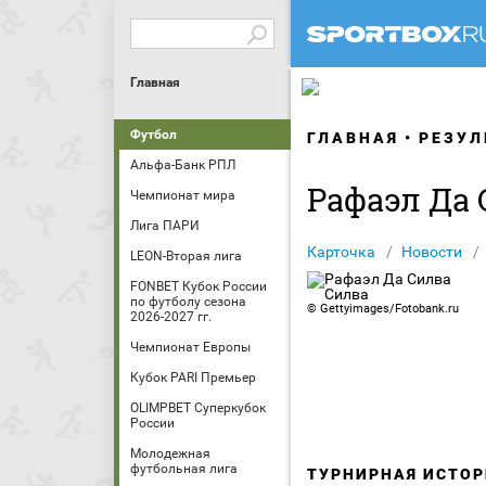
Главная
Футбол
ГЛАВНАЯ
РЕЗУЛ
Альфа-Банк РПЛ
Рафаэл Да
Чемпионат мира
Лига ПАРИ
Карточка
Новости
LEON-Вторая лига
FONBET Кубок России
по футболу сезона
©
Gettyimages/Fotobank.ru
2026-2027 гг.
Чемпионат Европы
Кубок PARI Премьер
OLIMPBET Суперкубок
России
Молодежная
футбольная лига
ТУРНИРНАЯ ИСТОР