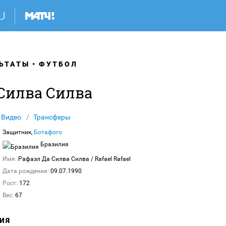
ЬТАТЫ
ФУТБОЛ
 Силва Силва
Видео
Трансферы
Защитник,
Ботафого
Бразилия
Имя:
Рафаэл Да Силва Силва
/ Rafael Rafael
Дата рождения:
09.07.1990
Рост:
172
Вес:
67
ИЯ