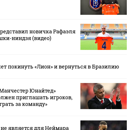
редставил новичка Рафаэля
шки-ниндзя (видео)
чет покинуть «Лион» и вернуться в Бразилию
Манчестер Юнайтед»
олжен приглашать игроков,
грать за команду»
 не является для Неймара