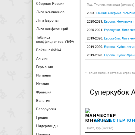
Сборная России
Год. Турнир, команда (амплуа)
Лига чемпионов
2023.
Южная Америка. Чемпио
Лига Европы
2020-2021.
Европа. Чемпионат
Лига конференций
2020-2021.
Еврокубки. Лига че
Таблица
2019-2020.
Еврокубки. Лига че
коэффициентов УЕФА
2019-2020.
Европа. Кубок лиги
Рейтинг ФИФА
2019-2020.
Европа. Кубок Фран
Англия
Германия
* Только матчи, в которых игрок з
Испания
Италия
Суперкубок 
Франция
Бельгия
Белоруссия
Греция
МАНЧЕСТЕР Ю
Нидерланды
Дата, тур (место)
Польша