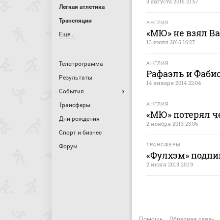
3 августа 2015 21:57
Легкая атлетика
Трансляции
АНГЛИЯ
«МЮ» не взял Ва
Еще...
13 июля 2015 16:27
Телепрограмма
АНГЛИЯ
Рафаэль и Фабио
Результаты
14 января 2014 22:04
События
АНГЛИЯ
Трансферы
«МЮ» потерял ч
Дни рождения
2 ноября 2013 23:06
Спорт и бизнес
ТРАНСФЕРЫ
Форум
«Фулхэм» подпи
2 июня 2013 20:19
Помощь
Обратная связь