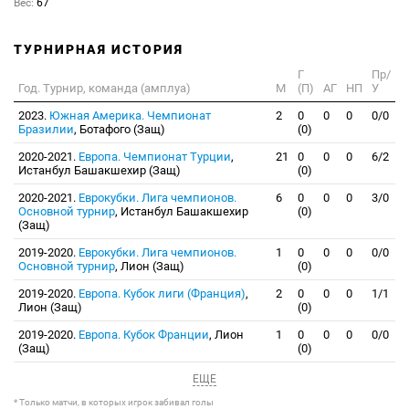
Вес:
67
ТУРНИРНАЯ ИСТОРИЯ
Г
Пр/
Год. Турнир, команда (амплуа)
М
(П)
АГ
НП
У
2023.
Южная Америка. Чемпионат
2
0
0
0
0/0
Бразилии
, Ботафого (Защ)
(0)
2020-2021.
Европа. Чемпионат Турции
,
21
0
0
0
6/2
Истанбул Башакшехир (Защ)
(0)
2020-2021.
Еврокубки. Лига чемпионов.
6
0
0
0
3/0
Основной турнир
, Истанбул Башакшехир
(0)
(Защ)
2019-2020.
Еврокубки. Лига чемпионов.
1
0
0
0
0/0
Основной турнир
, Лион (Защ)
(0)
2019-2020.
Европа. Кубок лиги (Франция)
,
2
0
0
0
1/1
Лион (Защ)
(0)
2019-2020.
Европа. Кубок Франции
, Лион
1
0
0
0
0/0
(Защ)
(0)
ЕЩЕ
* Только матчи, в которых игрок забивал голы