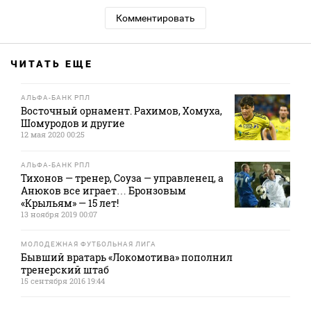
Комментировать
ЧИТАТЬ ЕЩЕ
АЛЬФА-БАНК РПЛ
Восточный орнамент. Рахимов, Хомуха,
Шомуродов и другие
12 мая 2020 00:25
АЛЬФА-БАНК РПЛ
Тихонов — тренер, Соуза — управленец, а
Анюков все играет… Бронзовым
«Крыльям» — 15 лет!
13 ноября 2019 00:07
МОЛОДЕЖНАЯ ФУТБОЛЬНАЯ ЛИГА
Бывший вратарь «Локомотива» пополнил
тренерский штаб
15 сентября 2016 19:44