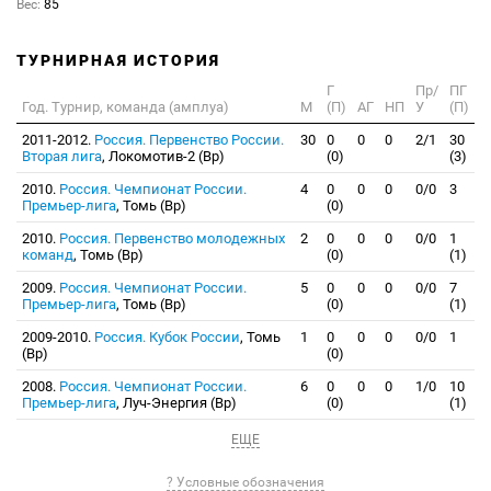
Вес:
85
ТУРНИРНАЯ ИСТОРИЯ
Г
Пр/
ПГ
Год. Турнир, команда (амплуа)
М
(П)
АГ
НП
У
(П)
2011-2012.
Россия. Первенство России.
30
0
0
0
2/1
30
Вторая лига
, Локомотив-2 (Вр)
(0)
(3)
2010.
Россия. Чемпионат России.
4
0
0
0
0/0
3
Премьер-лига
, Томь (Вр)
(0)
2010.
Россия. Первенство молодежных
2
0
0
0
0/0
1
команд
, Томь (Вр)
(0)
(1)
2009.
Россия. Чемпионат России.
5
0
0
0
0/0
7
Премьер-лига
, Томь (Вр)
(0)
(1)
2009-2010.
Россия. Кубок России
, Томь
1
0
0
0
0/0
1
(Вр)
(0)
2008.
Россия. Чемпионат России.
6
0
0
0
1/0
10
Премьер-лига
, Луч-Энергия (Вр)
(0)
(1)
ЕЩЕ
? Условные обозначения