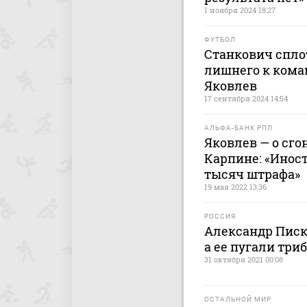
1 ноября 2024 18:27
ФУТБОЛ
Станкович спло
лишнего к коман
Яковлев
17 сентября 2024 14:54
АЛЬФА-БАНК РПЛ
Яковлев — о сго
Карпине: «Инос
тысяч штрафа»
19 мая 2022 13:36
РОССИЯ
Александр Писк
а ее пугали три
31 октября 2021 00:08
ОСТАЛЬНОЙ МИР