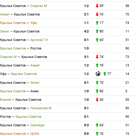
Крылья Советов
—
Спартак М
1:2
59`
58
Ахмат
—
Крылья Советов
2:1
76`
75
Крылья Советов
—
Уфа
1:1
17`
74
Зенит
—
Крылья Советов
4:2
80`
11
Крылья Советов
—
Арсенал Тл
0:1
60`
31
Крылья Советов
—
Ростов
1:0
90
Спартак М
—
Крылья Советов
3:1
74`
73
Крылья Советов
—
Ахмат
1:2
78`
13
Уфа
—
Крылья Советов
1:2
77`
14
Крылья Советов
—
Зенит
0:1
70`
21
Крылья Советов
—
Анжи
1:0
86`
5
Енисей
—
Крылья Советов
1:0
56`
55
Крылья Советов
—
Локомотив М
0:1
90
Ростов
—
Крылья Советов
0:1
90
Крылья Советов
—
Оренбург
0:3
60`
31
Крылья Советов
—
ЦСКА
0:0
76`
15