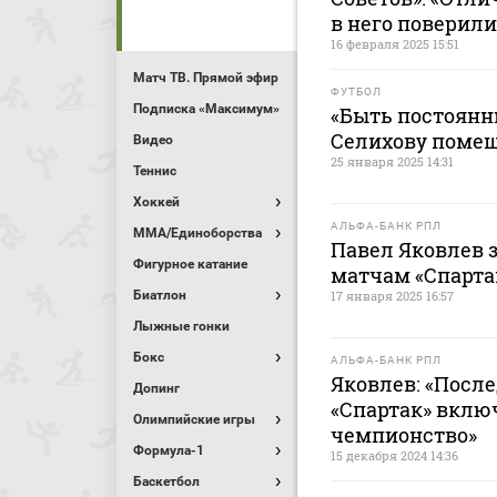
в него поверили
16 февраля 2025 15:51
Матч ТВ. Прямой эфир
ФУТБОЛ
Подписка «Максимум»
«Быть постоян
Селихову помеш
Видео
25 января 2025 14:31
Теннис
Хоккей
АЛЬФА-БАНК РПЛ
MMA/Единоборства
Павел Яковлев з
Фигурное катание
матчам «Спарта
Биатлон
17 января 2025 16:57
Лыжные гонки
Бокс
АЛЬФА-БАНК РПЛ
Яковлев: «После
Допинг
«Спартак» включ
Олимпийские игры
чемпионство»
Формула-1
15 декабря 2024 14:36
Баскетбол