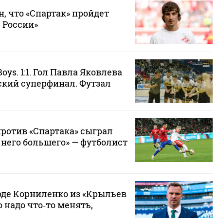
н, что «Спартак» пройдет
е России»
Boys. 1:1. Гол Павла Яковлева
ский суперфинал. Футзал
против «Спартака» сыграл
т него большего» — футболист
оде Корниленко из «Крыльев
о надо что‑то менять,