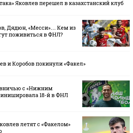
така» Яковлев перешел в казахстанский клуб
ов, Дядюн, «Месси»… Кем из
гут поживиться в ФНЛ?
ев и Коробов покинули «Факел»
 вничью с «Нижним
финишировала 18-й в ФНЛ
ковлев летят с «Факелом»
ю