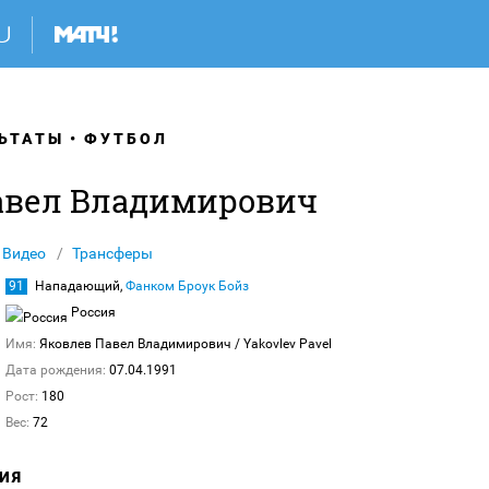
ЬТАТЫ
ФУТБОЛ
авел Владимирович
Видео
Трансферы
91
Нападающий,
Фанком Броук Бойз
Россия
Имя:
Яковлев Павел Владимирович
/ Yakovlev Pavel
Дата рождения:
07.04.1991
Рост:
180
Вес:
72
ИЯ