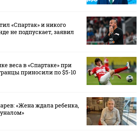
тил «Спартак» и никого
де не подпускает, заявил
нке веса в «Спартаке» при
транцы приносили по $5-10
арев: «Жена ждала ребенка,
буналом»