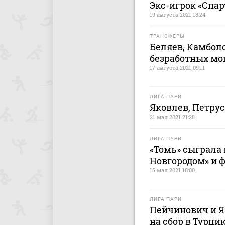
Экс-игрок «Спар
19 августа 2021 18:24
ТРАНСФЕРЫ
Беляев, Камбол
безработных мо
17 августа 2021 09:11
ЛИГА ПАРИ
Яковлев, Петрус
21 мая 2021 21:28
ЛИГА ПАРИ
«Томь» сыграла
Новгородом» и 
15 мая 2021 18:00
ЛИГА ПАРИ
Пейчинович и Я
на сбор в Турци