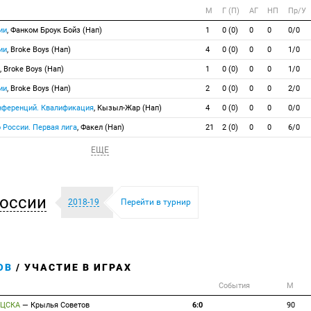
М
Г (П)
АГ
НП
Пр/У
ии
, Фанком Броук Бойз (Нап)
1
0 (0)
0
0
0/0
ии
, Broke Boys (Нап)
4
0 (0)
0
0
1/0
, Broke Boys (Нап)
1
0 (0)
0
0
1/0
ии
, Broke Boys (Нап)
2
0 (0)
0
0
2/0
онференций. Квалификация
, Кызыл-Жар (Нап)
4
0 (0)
0
0
0/0
 России. Первая лига
, Факел (Нап)
21
2 (0)
0
0
6/0
ЕЩЕ
оссии
2018-19
Перейти в турнир
ОВ
/ УЧАСТИЕ В ИГРАХ
События
М
ЦСКА
—
Крылья Советов
6:0
90