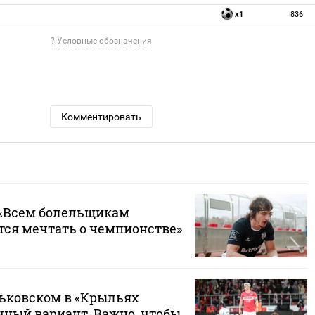
x1
836
? Условные обозначения
Комментировать
 «Всем болельщикам
тся мечтать о чемпионстве»
ньковском в «Крыльях
чный вариант. Важно, чтобы