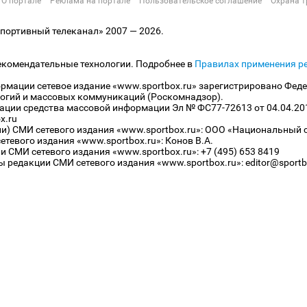
О портале
Реклама на портале
Пользовательское соглашение
Охрана т
ортивный телеканал» 2007 — 2026.
екомендательные технологии. Подробнее в
Правилах применения р
рмации сетевое издание «www.sportbox.ru» зарегистрировано Феде
огий и массовых коммуникаций (Роскомнадзор).
рации средства массовой информации Эл № ФС77-72613 от 04.04.20
x.ru
ли) СМИ сетевого издания «www.sportbox.ru»: ООО «Национальный 
тевого издания «www.sportbox.ru»: Конов В.А.
 СМИ сетевого издания «www.sportbox.ru»: +7 (495) 653 8419
 редакции СМИ сетевого издания «www.sportbox.ru»: editor@sportb