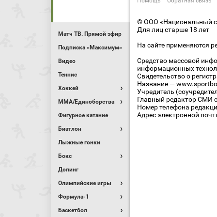
Помощь
Обратная связь
© ООО «Национальный сп
Для лиц старше 18 лет
Матч ТВ. Прямой эфир
На сайте применяются р
Подписка «Максимум»
Средство массовой инфо
Видео
информационных технол
Теннис
Свидетельство о регист
Название — www.sportbo
Хоккей
Учредитель (соучредите
Главный редактор СМИ се
MMA/Единоборства
Номер телефона редакции
Адрес электронной почты
Фигурное катание
Биатлон
Лыжные гонки
Бокс
Допинг
Олимпийские игры
Формула-1
Баскетбол