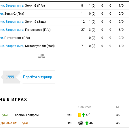
ии. Вторая лига
, Зенит-2 (П/з)
8
1 (0)
0
0
1/0
ии
, Зенит-2 (П/з)
1
0 (0)
0
0
0/0
ии. Вторая лига
, Зенит-2 (Защ)
12
1 (0)
0
0
2/0
ии. Вторая лига
, Петротрест (П/з)
27
3 (0)
0
0
6/0
ии
, Петротрест (П/з)
1
0 (0)
0
0
0/0
ии. Вторая лига
, Металлург Лп (Нап)
7
0 (0)
0
0
1/0
ЕЩЕ
1999
Перейти в турнир
ИЕ В ИГРАХ
События
М
Рубин
—
Газовик-Газпром
2:1
46`
45
Динамо Ст
—
Рубин
1:1
46`
45