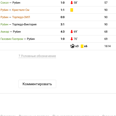
Сокол
—
Рубин
1:0
58`
57
Рубин
—
Кристалл См
1:1
90
Рубин
—
Торпедо-ЗИЛ
0:0
90
Рубин
—
Торпедо-Виктория
3:1
90
Амкар
—
Рубин
4:3
69`
68
Газовик-Газпром
—
Рубин
1:0
70`
69
x3
x6
1614
? Условные обозначения
Комментировать