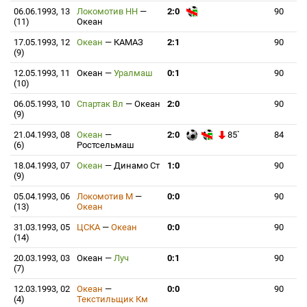
06.06.1993, 13
Локомотив НН
—
2:0
90
(11)
Океан
17.05.1993, 12
Океан
—
КАМАЗ
2:1
90
(9)
12.05.1993, 11
Океан
—
Уралмаш
0:1
90
(10)
06.05.1993, 10
Спартак Вл
—
Океан
2:0
90
(9)
21.04.1993, 08
Океан
—
2:0
85`
84
(6)
Ростсельмаш
18.04.1993, 07
Океан
—
Динамо Ст
1:0
90
(9)
05.04.1993, 06
Локомотив М
—
0:0
90
(13)
Океан
31.03.1993, 05
ЦСКА
—
Океан
0:0
90
(14)
20.03.1993, 03
Океан
—
Луч
0:1
90
(7)
12.03.1993, 02
Океан
—
0:0
90
(4)
Текстильщик Км