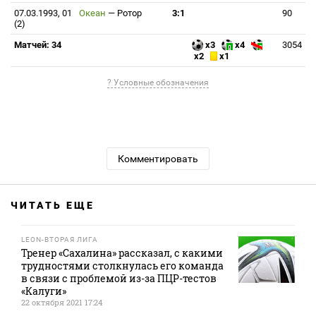
07.03.1993, 01
Океан
—
Ротор
3:1
90
(2)
Матчей: 34
x3
x4
3054
x2
x1
? Условные обозначения
Комментировать
ЧИТАТЬ ЕЩЕ
LEON-ВТОРАЯ ЛИГА
Тренер «Сахалина» рассказал, с какими
трудностями столкнулась его команда
в связи с проблемой из-за ПЦР-тестов
«Калуги»
22 октября 2021 17:24