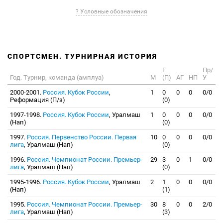
? Условные обозначения
СПОРТСМЕН. ТУРНИРНАЯ ИСТОРИЯ
Г
Пр/
Год. Турнир, команда (амплуа)
М
(П)
АГ
НП
У
2000-2001.
Россия. Кубок России
,
1
0
0
0
0/0
Реформация (П/з)
(0)
1997-1998.
Россия. Кубок России
, Уралмаш
1
0
0
0
0/0
(Нап)
(0)
1997.
Россия. Первенство России. Первая
10
0
0
0
0/0
лига
, Уралмаш (Нап)
(0)
1996.
Россия. Чемпионат России. Премьер-
29
3
0
1
0/0
лига
, Уралмаш (Нап)
(0)
1995-1996.
Россия. Кубок России
, Уралмаш
2
1
0
0
0/0
(Нап)
(1)
1995.
Россия. Чемпионат России. Премьер-
30
8
0
0
2/0
лига
, Уралмаш (Нап)
(3)