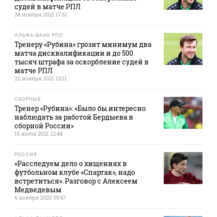
судей в матче РПЛ
24 ноября 2021 17:51
АЛЬФА-БАНК РПЛ
Тренеру «Рубина» грозит минимум два
матча дисквалификации и до 500
тысяч штрафа за оскорбление судей в
матче РПЛ
22 ноября 2021 13:11
СБОРНЫЕ
Тренер «Рубина»: «Было бы интересно
наблюдать за работой Бердыева в
сборной России»
15 июля 2021 12:44
РОССИЯ
«Расследуем дело о хищениях в
футбольном клубе «Спартак», надо
встретиться». Разговор с Алексеем
Медведевым
6 ноября 2020 09:47