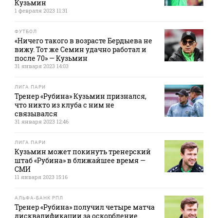
Кузьмин
1 февраля 2023 11:31
ФУТБОЛ
«Ничего такого в возрасте Бердыева не
вижу. Тот же Семин удачно работал и
после 70» — Кузьмин
31 января 2023 14:03
ЛИГА ПАРИ
Тренер «Рубина» Кузьмин признался,
что никто из клуба с ним не
связывался
31 января 2023 12:46
ЛИГА ПАРИ
Кузьмин может покинуть тренерский
штаб «Рубина» в ближайшее время —
СМИ
11 января 2023 15:16
АЛЬФА-БАНК РПЛ
Тренер «Рубина» получил четыре матча
дисквалификации за оскорбление