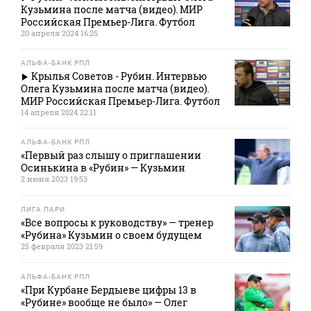
Кузьмина после матча (видео). МИР
Российская Премьер-Лига. Футбол
20 апреля 2024 16:25
АЛЬФА-БАНК РПЛ
Крылья Советов - Рубин. Интервью
Олега Кузьмина после матча (видео).
МИР Российская Премьер-Лига. Футбол
14 апреля 2024 22:11
АЛЬФА-БАНК РПЛ
«Первый раз слышу о приглашении
Осинькина в «Рубин» — Кузьмин
2 июня 2023 19:53
ЛИГА ПАРИ
«Все вопросы к руководству» — тренер
«Рубина» Кузьмин о своем будущем
25 февраля 2023 21:59
АЛЬФА-БАНК РПЛ
«При Курбане Бердыеве цифры 13 в
«Рубине» вообще не было» — Олег