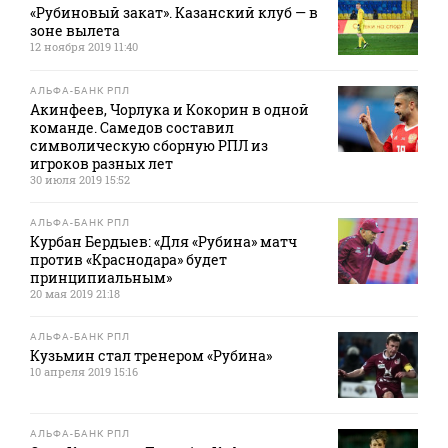
«Рубиновый закат». Казанский клуб — в
зоне вылета
12 ноября 2019 11:40
АЛЬФА-БАНК РПЛ
Акинфеев, Чорлука и Кокорин в одной
команде. Самедов составил
символическую сборную РПЛ из
игроков разных лет
30 июля 2019 15:52
АЛЬФА-БАНК РПЛ
Курбан Бердыев: «Для «Рубина» матч
против «Краснодара» будет
принципиальным»
20 мая 2019 21:18
АЛЬФА-БАНК РПЛ
Кузьмин стал тренером «Рубина»
10 апреля 2019 15:16
АЛЬФА-БАНК РПЛ