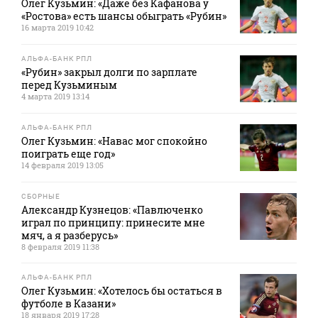
Олег Кузьмин: «Даже без Кафанова у
«Ростова» есть шансы обыграть «Рубин»
16 марта 2019 10:42
АЛЬФА-БАНК РПЛ
«Рубин» закрыл долги по зарплате
перед Кузьминым
4 марта 2019 13:14
АЛЬФА-БАНК РПЛ
Олег Кузьмин: «Навас мог спокойно
поиграть еще год»
14 февраля 2019 13:05
СБОРНЫЕ
Александр Кузнецов: «Павлюченко
играл по принципу: принесите мне
мяч, а я разберусь»
8 февраля 2019 11:38
АЛЬФА-БАНК РПЛ
Олег Кузьмин: «Хотелось бы остаться в
футболе в Казани»
18 января 2019 17:28