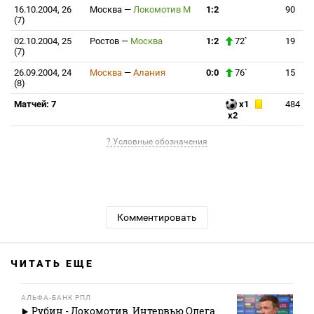
16.10.2004, 26
Москва
—
Локомотив М
1:2
90
(7)
02.10.2004, 25
Ростов
—
Москва
1:2
72`
19
(7)
26.09.2004, 24
Москва
—
Алания
0:0
76`
15
(8)
Матчей: 7
x1
484
x2
? Условные обозначения
Комментировать
ЧИТАТЬ ЕЩЕ
АЛЬФА-БАНК РПЛ
Рубин - Локомотив. Интервью Олега