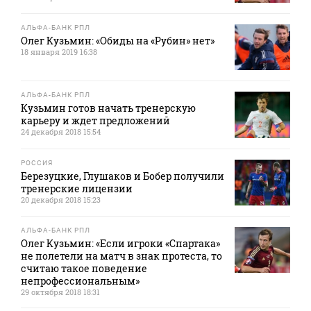
АЛЬФА-БАНК РПЛ
Олег Кузьмин: «Обиды на «Рубин» нет»
18 января 2019 16:38
АЛЬФА-БАНК РПЛ
Кузьмин готов начать тренерскую
карьеру и ждет предложений
24 декабря 2018 15:54
РОССИЯ
Березуцкие, Глушаков и Бобер получили
тренерские лицензии
20 декабря 2018 15:23
АЛЬФА-БАНК РПЛ
Олег Кузьмин: «Если игроки «Спартака»
не полетели на матч в знак протеста, то
считаю такое поведение
непрофессиональным»
29 октября 2018 18:31