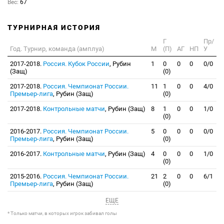
Вес:
67
ТУРНИРНАЯ ИСТОРИЯ
Г
Пр/
Год. Турнир, команда (амплуа)
М
(П)
АГ
НП
У
2017-2018.
Россия. Кубок России
, Рубин
1
0
0
0
0/0
(Защ)
(0)
2017-2018.
Россия. Чемпионат России.
11
1
0
0
4/0
Премьер-лига
, Рубин (Защ)
(0)
2017-2018.
Контрольные матчи
, Рубин (Защ)
8
1
0
0
1/0
(0)
2016-2017.
Россия. Чемпионат России.
5
0
0
0
0/0
Премьер-лига
, Рубин (Защ)
(0)
2016-2017.
Контрольные матчи
, Рубин (Защ)
4
0
0
0
1/0
(0)
2015-2016.
Россия. Чемпионат России.
21
2
0
0
6/1
Премьер-лига
, Рубин (Защ)
(0)
ЕЩЕ
* Только матчи, в которых игрок забивал голы