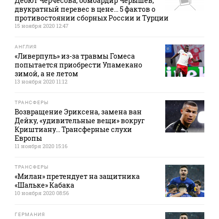
Дебют Черчесова, бомбардир Черышев,
двукратный перевес в цене... 5 фактов о
противостоянии сборных России и Турции
15 ноября 2020 12:47
АНГЛИЯ
«Ливерпуль» из-за травмы Гомеса
попытается приобрести Упамекано
зимой, а не летом
13 ноября 2020 11:12
ТРАНСФЕРЫ
Возвращение Эриксена, замена ван
Дейку, «удивительные вещи» вокруг
Криштиану... Трансферные слухи
Европы
11 ноября 2020 15:16
ТРАНСФЕРЫ
«Милан» претендует на защитника
«Шальке» Кабака
10 ноября 2020 08:56
ГЕРМАНИЯ