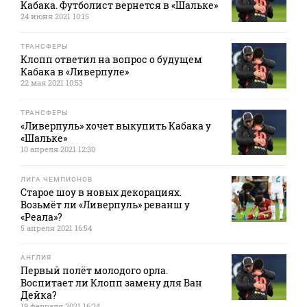
Кабака. Футболист вернется в «Шальке»
24 июня 2021 10:15
ТРАНСФЕРЫ
Клопп ответил на вопрос о будущем
Кабака в «Ливерпуле»
22 мая 2021 10:53
ТРАНСФЕРЫ
«Ливерпуль» хочет выкупить Кабака у
«Шальке»
10 апреля 2021 12:30
ЛИГА ЧЕМПИОНОВ
Старое шоу в новых декорациях.
Возьмёт ли «Ливерпуль» реванш у
«Реала»?
5 апреля 2021 16:54
АНГЛИЯ
Первый полёт молодого орла.
Воспитает ли Клопп замену для Ван
Дейка?
19 февраля 2021 16:24