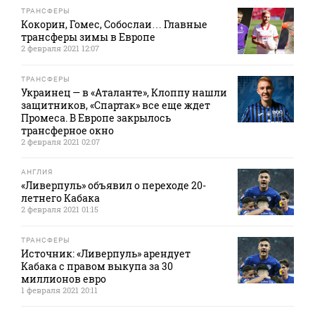
ТРАНСФЕРЫ
Кокорин, Гомес, Собослаи… Главные
трансферы зимы в Европе
2 февраля 2021 12:07
ТРАНСФЕРЫ
Украинец — в «Аталанте», Клоппу нашли
защитников, «Спартак» все еще ждет
Промеса. В Европе закрылось
трансферное окно
2 февраля 2021 02:07
АНГЛИЯ
«Ливерпуль» объявил о переходе 20-
летнего Кабака
2 февраля 2021 01:15
ТРАНСФЕРЫ
Источник: «Ливерпуль» арендует
Кабака с правом выкупа за 30
миллионов евро
1 февраля 2021 20:11