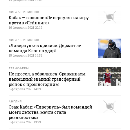
ЛИГА ЧЕМПИОНОВ
Кабак — в основе «Ливерпуля» на игру
против «Лейпцига»
16 февраля 2021 22:12
ЛИГА ЧЕМПИОНОВ
«Ливерпуль» в кризисе. Держит ли
команда Клоппа удар?
15 февраля 2021 14:52
ТРАНСФЕРЫ
Не просел, а обвалился! Сравниваем
нынешний зимний трансферный
рынок с прошлогодним
6 февраля 2021 14:39
АНГЛИЯ
Озан Кабак: «Ливерпуль» был командой
моего детства, мечта стала
реальностью»
3 февраля 2021 13:29