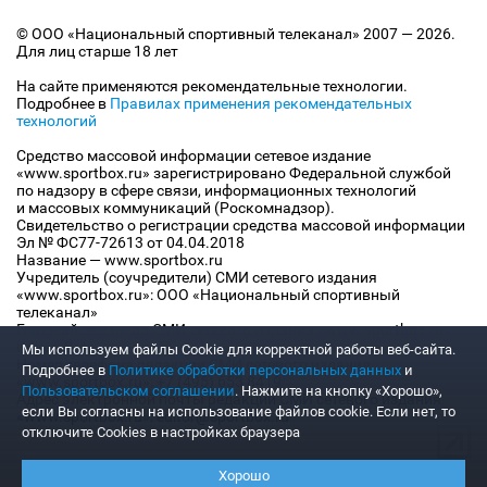
© ООО «Национальный спортивный телеканал» 2007 — 2026.
Для лиц старше 18 лет
На сайте применяются рекомендательные технологии.
Подробнее в
Правилах применения рекомендательных
технологий
Средство массовой информации сетевое издание
«www.sportbox.ru» зарегистрировано Федеральной службой
по надзору в сфере связи, информационных технологий
и массовых коммуникаций (Роскомнадзор).
Свидетельство о регистрации средства массовой информации
Эл № ФС77-72613 от 04.04.2018
Название — www.sportbox.ru
Учредитель (соучредители) СМИ сетевого издания
«www.sportbox.ru»: ООО «Национальный спортивный
телеканал»
Главный редактор СМИ сетевого издания «www.sportbox.ru»:
Конов В.А.
Мы используем файлы Сookie для корректной работы веб-сайта.
Номер телефона редакции СМИ сетевого издания
Подробнее в
Политике обработки персональных данных
и
«www.sportbox.ru»: +7 (495) 653 8419
Пользовательском соглашении
. Нажмите на кнопку «Хорошо»,
Адрес электронной почты редакции СМИ сетевого издания
если Вы согласны на использование файлов cookie. Если нет, то
«www.sportbox.ru»: editor@sportbox.ru
отключите Cookies в настройках браузера
Хорошо