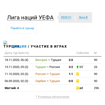
Лига наций УЕФА
2020-21
Лига B
Перейти в турнир
ТУРЦИЯ
/ УЧАСТИЕ В ИГРАХ
Дата, тур (место)
События
М
18.11.2020, 06 (4)
Венгрия
—
Турция
2:0
90
15.11.2020, 05 (3)
Турция
—
Россия
3:2
65`
26
11.10.2020, 03 (3)
Россия
—
Турция
1:1
90
06.09.2020, 02 (3)
Сербия
—
Турция
0:0
90
Матчей: 4
x2
296
? Условные обозначения