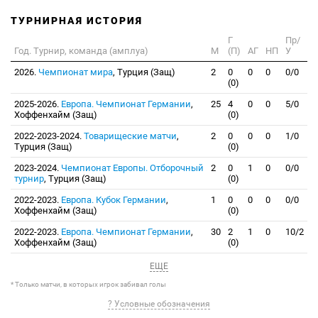
ТУРНИРНАЯ ИСТОРИЯ
Г
Пр/
Год. Турнир, команда (амплуа)
М
(П)
АГ
НП
У
2026.
Чемпионат мира
, Турция (Защ)
2
0
0
0
0/0
(0)
2025-2026.
Европа. Чемпионат Германии
,
25
4
0
0
5/0
Хоффенхайм (Защ)
(0)
2022-2023-2024.
Товарищеские матчи
,
2
0
0
0
1/0
Турция (Защ)
(0)
2023-2024.
Чемпионат Европы. Отборочный
2
0
1
0
0/0
турнир
, Турция (Защ)
(0)
2022-2023.
Европа. Кубок Германии
,
1
0
0
0
0/0
Хоффенхайм (Защ)
(0)
2022-2023.
Европа. Чемпионат Германии
,
30
2
1
0
10/2
Хоффенхайм (Защ)
(0)
ЕЩЕ
* Только матчи, в которых игрок забивал голы
? Условные обозначения