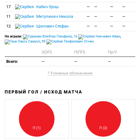
17
Кабич Урош
—
—
—
—
11
Митуликич Никола
—
—
—
—
12
Щепович Стефан
—
—
—
—
Не играли:
Влейтер Глеофило
,
16
Никчевич Иван
,
Овусу Самуэл
,
99
Теофилович Огнен
З(ЗП)
П(ПП)
Пр/У
Всего:
—
—
—
? Условные обозначения
ПЕРВЫЙ ГОЛ / ИСХОД МАТЧА
З
П
П (1)
П (2)