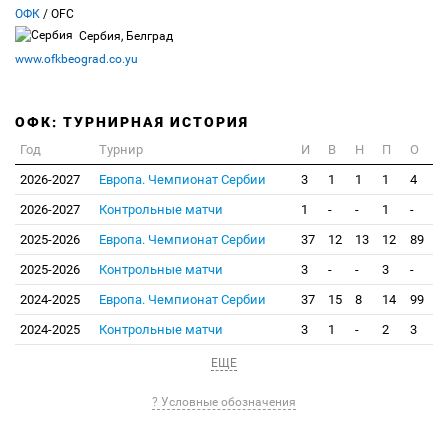
ОФК
/ OFC
Сербия, Белград
www.ofkbeograd.co.yu
ОФК: ТУРНИРНАЯ ИСТОРИЯ
Год
Турнир
И
В
Н
П
О
2026-2027
Европа. Чемпионат Сербии
3
1
1
1
4
2026-2027
Контрольные матчи
1
-
-
1
-
2025-2026
Европа. Чемпионат Сербии
37
12
13
12
89
2025-2026
Контрольные матчи
3
-
-
3
-
2024-2025
Европа. Чемпионат Сербии
37
15
8
14
99
2024-2025
Контрольные матчи
3
1
-
2
3
ЕЩЕ
? Условные обозначения