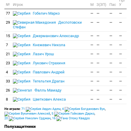
Пр/
№
Игрок
M
З(ЗП)
Пас
У
77
Гобелич Марко
—
—
—
—
29
Деспотовски
—
—
—
—
Стефан
15
Джерманович Александр
—
—
—
—
7
Кнежевич Никола
—
—
—
—
21
Лазич Урош
—
—
—
—
23
Лукович Страхиня
—
—
—
—
4
Павлович Андрей
—
—
—
—
33
Тегельтия Драган
—
—
—
—
26
Фалль Мамаду
—
—
—
—
8
Цветкович Алекса
—
—
—
—
Не играли:
71
Авдич Адем
,
4
Богданович Вук
,
Вукичевич Алексей
,
5
Гойкович Дарко
,
20
Николич Срджан
,
16
Опоку Квадро
Полузащитники