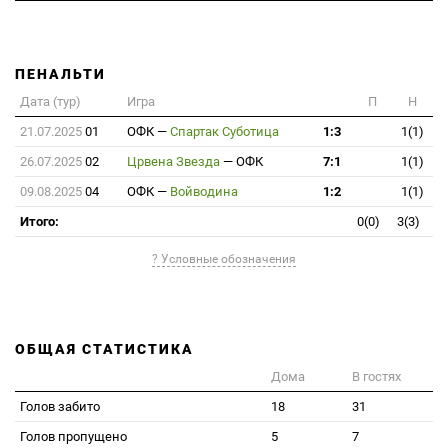
ПЕНАЛЬТИ
Дата (тур)
Игра
П
Н
21.07.2025
01
ОФК
—
Спартак Суботица
1:3
1(1)
26.07.2025
02
Црвена Звезда
—
ОФК
7:1
1(1)
09.08.2025
04
ОФК
—
Войводина
1:2
1(1)
Итого:
0(0)
3(3)
? Условные обозначения
ОБЩАЯ СТАТИСТИКА
Дома
В гостях
Голов забито
18
31
Голов пропущено
5
7