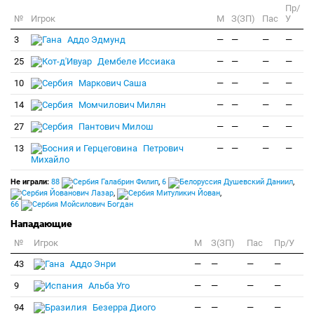
Пр/
№
Игрок
M
З(ЗП)
Пас
У
3
Аддо Эдмунд
—
—
—
—
25
Дембеле Иссиака
—
—
—
—
10
Маркович Саша
—
—
—
—
14
Момчилович Милян
—
—
—
—
27
Пантович Милош
—
—
—
—
13
Петрович
—
—
—
—
Михайло
Не играли:
88
Галабрин Филип
,
6
Душевский Даниил
,
Йованович Лазар
,
Митуликич Йован
,
66
Мойсилович Богдан
Нападающие
№
Игрок
M
З(ЗП)
Пас
Пр/У
43
Аддо Энри
—
—
—
—
9
Альба Уго
—
—
—
—
94
Безерра Диого
—
—
—
—