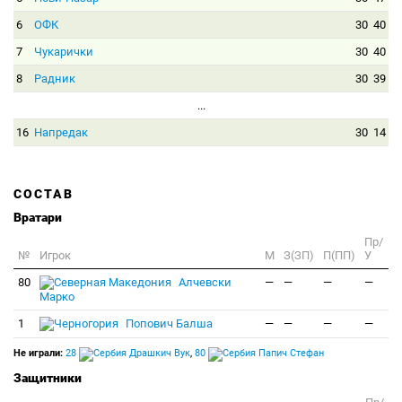
6
ОФК
30
40
7
Чукарички
30
40
8
Радник
30
39
...
16
Напредак
30
14
СОСТАВ
Вратари
Пр/
№
Игрок
M
З(ЗП)
П(ПП)
У
80
Алчевски
—
—
—
—
Марко
1
Попович Балша
—
—
—
—
Не играли:
28
Драшкич Вук
,
80
Папич Стефан
Защитники