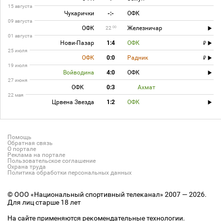
15 августа
Чукарички
-:-
ОФК
09 августа
ОФК
Железничар
00
22
01 августа
Нови-Пазар
1:4
ОФК
25 июля
ОФК
0:0
Радник
19 июля
Войводина
4:0
ОФК
27 июня
ОФК
0:3
Ахмат
22 мая
Црвена Звезда
1:2
ОФК
Помощь
Обратная связь
О портале
Реклама на портале
Пользовательское соглашение
Охрана труда
Политика обработки персональных данных
© ООО «Национальный спортивный телеканал» 2007 — 2026.
Для лиц старше 18 лет
На сайте применяются рекомендательные технологии.