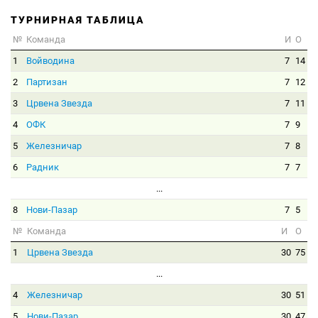
ТУРНИРНАЯ ТАБЛИЦА
№
Команда
И
О
1
Войводина
7
14
2
Партизан
7
12
3
Црвена Звезда
7
11
4
ОФК
7
9
5
Железничар
7
8
6
Радник
7
7
...
8
Нови-Пазар
7
5
№
Команда
И
О
1
Црвена Звезда
30
75
...
4
Железничар
30
51
5
Нови-Пазар
30
47