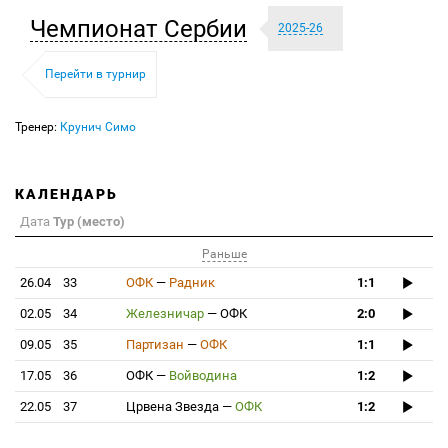
Чемпионат Сербии
2025-26
Перейти в турнир
Тренер:
Крунич Симо
КАЛЕНДАРЬ
Дата
Тур (место)
Раньше
26.04
33
ОФК
—
Радник
1:1
02.05
34
Железничар
—
ОФК
2:0
09.05
35
Партизан
—
ОФК
1:1
17.05
36
ОФК
—
Войводина
1:2
22.05
37
Црвена Звезда
—
ОФК
1:2