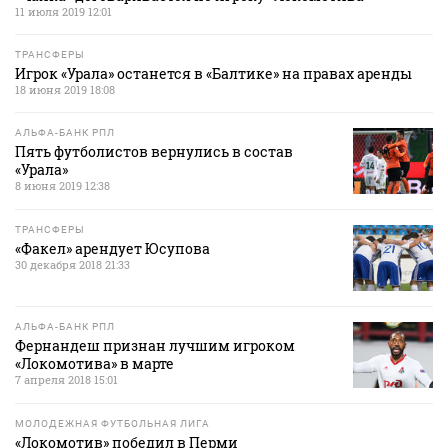
11 июля 2019 12:01
ТРАНСФЕРЫ
Игрок «Урала» останется в «Балтике» на правах аренды
18 июня 2019 18:08
АЛЬФА-БАНК РПЛ
Пять футболистов вернулись в состав
«Урала»
8 июня 2019 12:38
ТРАНСФЕРЫ
«Факел» арендует Юсупова
30 декабря 2018 21:33
АЛЬФА-БАНК РПЛ
Фернандеш признан лучшим игроком
«Локомотива» в марте
7 апреля 2018 15:01
МОЛОДЕЖНАЯ ФУТБОЛЬНАЯ ЛИГА
«Локомотив» победил в Перми