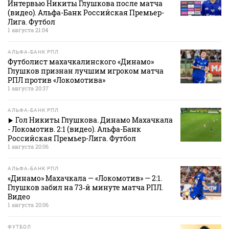
Интервью Никиты Глушкова после матча
(видео). Альфа-Банк Российская Премьер-
Лига. Футбол
1 августа 21:04
АЛЬФА-БАНК РПЛ
Футболист махачкалинского «Динамо»
Глушков признан лучшим игроком матча
РПЛ против «Локомотива»
1 августа 20:37
АЛЬФА-БАНК РПЛ
Гол Никиты Глушкова. Динамо Махачкала
- Локомотив. 2:1 (видео). Альфа-Банк
Российская Премьер-Лига. Футбол
1 августа 20:06
АЛЬФА-БАНК РПЛ
«Динамо» Махачкала — «Локомотив» — 2:1.
Глушков забил на 73‑й минуте матча РПЛ.
Видео
1 августа 20:06
ФУТБОЛ