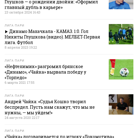
Глушков — о рождении двойни: «Оформил
главный дубль в карьере»
23 октября 2024 16:43
ЛИГА ПАРИ
Динамо Махачкала - КАМАЗ. 1:0. Гол
Никиты Глушкова (видео). МЕЛБЕТ-Первая
лига. Футбол
8 апреля 2023 19:22
ЛИГА ПАРИ
«Нефтехимик» разгромил брянское
«Динамо», «Чайка» вырвала победу у
«Торпедо»
6 марта 2021 17:55
ЛИГА ПАРИ
Андрей Чайка: «Судья Кошко творил
беспредел. Пусть нам скажут, что мы не
нужны, — мы уйдем!»
24 августа 2020 22:17
ЛИГА ПАРИ
«Чайка» договаривается по игроку «Локомотива»