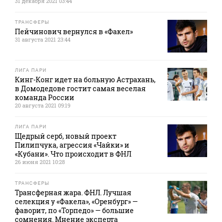
31 декабря 2021 03:44
ТРАНСФЕРЫ
Пейчинович вернулся в «Факел»
31 августа 2021 23:44
ЛИГА ПАРИ
Кинг-Конг идет на больную Астрахань,
в Домодедове гостит самая веселая
команда России
20 августа 2021 09:19
ЛИГА ПАРИ
Щедрый серб, новый проект
Пилипчука, агрессия «Чайки» и
«Кубани». Что происходит в ФНЛ
26 июня 2021 10:28
ТРАНСФЕРЫ
Трансферная жара. ФНЛ. Лучшая
селекция у «Факела», «Оренбург» —
фаворит, по «Торпедо» — большие
сомнения. Мнение эксперта