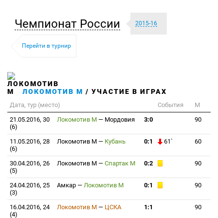
Чемпионат России
2015-16
Перейти в турнир
ЛОКОМОТИВ М
/ УЧАСТИЕ В ИГРАХ
Дата, тур (место)
События
М
21.05.2016, 30
Локомотив М
—
Мордовия
3:0
90
(6)
11.05.2016, 28
Локомотив М
—
Кубань
0:1
61`
60
(6)
30.04.2016, 26
Локомотив М
—
Спартак М
0:2
90
(5)
24.04.2016, 25
Амкар
—
Локомотив М
0:1
90
(3)
16.04.2016, 24
Локомотив М
—
ЦСКА
1:1
90
(4)