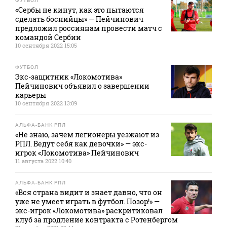
ФУТБОЛ
«Сербы не кинут, как это пытаются
сделать боснийцы» — Пейчинович
предложил россиянам провести матч с
командой Сербии
10 сентября 2022 15:05
ФУТБОЛ
Экс-защитник «Локомотива»
Пейчинович объявил о завершении
карьеры
10 сентября 2022 13:09
АЛЬФА-БАНК РПЛ
«Не знаю, зачем легионеры уезжают из
РПЛ. Ведут себя как девочки» — экс-
игрок «Локомотива» Пейчинович
11 августа 2022 10:40
АЛЬФА-БАНК РПЛ
«Вся страна видит и знает давно, что он
уже не умеет играть в футбол. Позор!» —
экс-игрок «Локомотива» раскритиковал
клуб за продление контракта с Ротенбергом