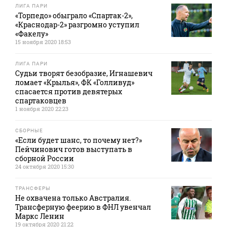
ЛИГА ПАРИ
«Торпедо» обыграло «Спартак-2»,
«Краснодар-2» разгромно уступил
«Факелу»
15 ноября 2020 18:53
ЛИГА ПАРИ
Судьи творят безобразие, Игнашевич
ломает «Крылья», ФК «Голливуд»
спасается против девятерых
спартаковцев
1 ноября 2020 22:23
СБОРНЫЕ
«Если будет шанс, то почему нет?»
Пейчинович готов выступать в
сборной России
24 октября 2020 15:30
ТРАНСФЕРЫ
Не охвачена только Австралия.
Трансферную феерию в ФНЛ увенчал
Маркс Ленин
19 октября 2020 21:22