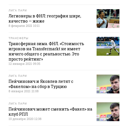
ЛИГА ПАРИ
Легионеры в ФНЛ: география шире,
качество — жиже
8 февраля 2021 10:11
ТРАНСФЕРЫ
Трансферная зима. ФНЛ. «Стоимость
игроков на Transfermarkt не имеет
ничего общего с реальностью. Это
просто рейтинг»
12 января 2021 09:35
ЛИГА ПАРИ
Пейчинович и Яковлев летят с
«Факелом» на сбор в Турцию
8 января 2021 21:08
ЛИГА ПАРИ
Пейчинович может сменить «Факел» на
клуб РПЛ
10 декабря 2020 12:38