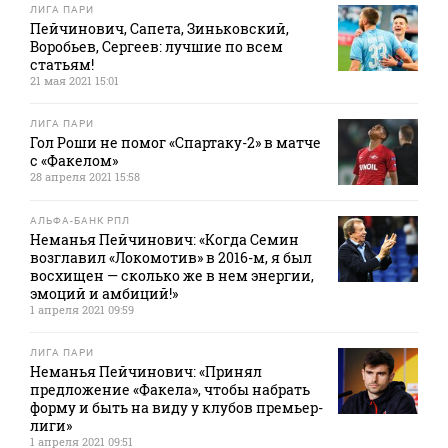
ЛИГА ПАРИ
Пейчинович, Сапета, Зиньковский,
Воробьев, Сергеев: лучшие по всем
статьям!
21 мая 2021 15:01
ЛИГА ПАРИ
Гол Роши не помог «Спартаку-2» в матче
с «Факелом»
28 апреля 2021 15:58
АЛЬФА-БАНК РПЛ
Неманья Пейчинович: «Когда Семин
возглавил «Локомотив» в 2016-м, я был
восхищен — сколько же в нем энергии,
эмоций и амбиций!»
1 апреля 2021 09:59
ЛИГА ПАРИ
Неманья Пейчинович: «Принял
предложение «Факела», чтобы набрать
форму и быть на виду у клубов премьер-
лиги»
1 апреля 2021 09:51