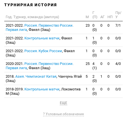
ТУРНИРНАЯ ИСТОРИЯ
Г
Пр/
Год. Турнир, команда (амплуа)
М
(П)
АГ
НП
У
2021-2022.
Россия. Первенство России.
23
0
0
0
7/1
Первая лига
, Факел (Защ)
(0)
2021-2022.
Контрольные матчи
, Факел
1
1
0
0
0/0
(Защ)
(0)
2021-2022.
Россия. Кубок России
, Факел
1
0
0
0
0/0
(Защ)
(0)
2020-2021.
Россия. Первенство России.
25
4
0
0
4/0
Первая лига
, Факел (Защ)
(1)
2018.
Азия. Чемпионат Китая
, Чанчунь Ятай
5
2
1
0
0/0
(Защ)
(0)
2018-2019.
Контрольные матчи
, Локомотив
1
0
0
0
0/0
М (Защ)
(0)
ЕЩЕ
? Условные обозначения