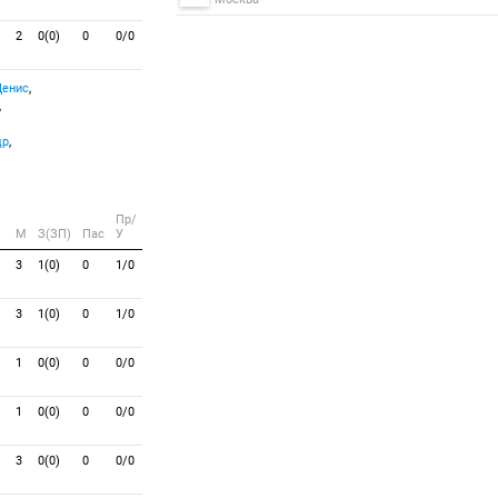
2
0(0)
0
0/0
Денис
,
,
др
,
Пр/
M
З(ЗП)
Пас
У
3
1(0)
0
1/0
3
1(0)
0
1/0
1
0(0)
0
0/0
1
0(0)
0
0/0
3
0(0)
0
0/0