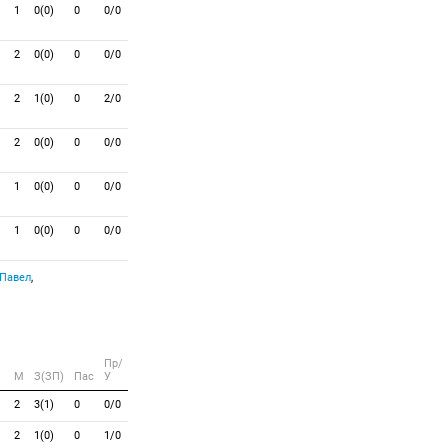
1
0(0)
0
0/0
2
0(0)
0
0/0
2
1(0)
0
2/0
2
0(0)
0
0/0
1
0(0)
0
0/0
1
0(0)
0
0/0
Павел
,
Пр/
M
З(ЗП)
Пас
У
2
3(1)
0
0/0
2
1(0)
0
1/0