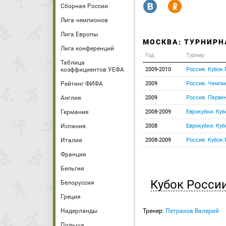
R
Y
Сборная России
Лига чемпионов
Лига Европы
МОСКВА: ТУРНИРН
Лига конференций
Год
Турнир
Таблица
коэффициентов УЕФА
2009-2010
Россия. Кубок
Рейтинг ФИФА
2009
Россия. Чемпи
Англия
2009
Россия. Перве
Германия
2008-2009
Еврокубки. Куб
Испания
2008
Еврокубки. Ку
Италия
2008-2009
Россия. Кубок
Франция
Бельгия
Кубок Росси
Белоруссия
Греция
Нидерланды
Тренер:
Петраков Валерий
Польша