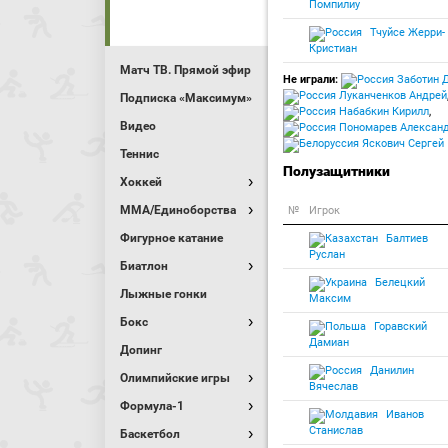
Помпилиу
Тчуйсе Жерри-
Кристиан
Матч ТВ. Прямой эфир
Не играли:
Заботин 
Луканченков Андрей
Подписка «Максимум»
Набабкин Кирилл
,
Видео
Пономарев Алексан
Яскович Сергей
Теннис
Полузащитники
Хоккей
MMA/Единоборства
№
Игрок
Фигурное катание
Балтиев
Руслан
Биатлон
Белецкий
Лыжные гонки
Максим
Бокс
Горавский
Дамиан
Допинг
Данилин
Олимпийские игры
Вячеслав
Формула-1
Иванов
Станислав
Баскетбол