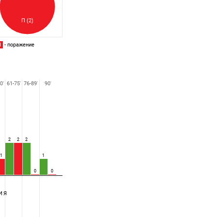
П (2)
П
- поражение
0'
61-75'
76-89'
90'
2
2
2
1
1
0
0
ИЯ