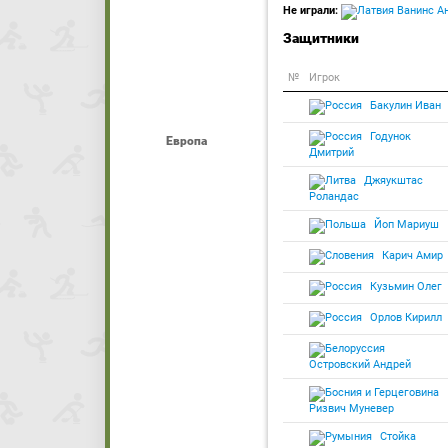
Не играли:
Ванинс А
Защитники
№
Игрок
Бакулин Иван
Годунок
Европа
Дмитрий
Джяукштас
Роландас
Йоп Мариуш
Карич Амир
Кузьмин Олег
Орлов Кирилл
Островский Андрей
Ризвич Муневер
Стойка