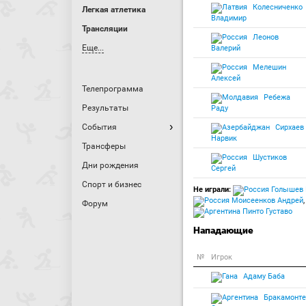
Колесниченко
Легкая атлетика
Владимир
Трансляции
Леонов
Еще...
Валерий
Мелешин
Алексей
Телепрограмма
Ребежа
Результаты
Раду
События
Сирхаев
Нарвик
Трансферы
Шустиков
Дни рождения
Сергей
Спорт и бизнес
Не играли:
Голышев 
Моисеенков Андрей
,
Форум
Пинто Густаво
Нападающие
№
Игрок
Адаму Баба
Бракамонте