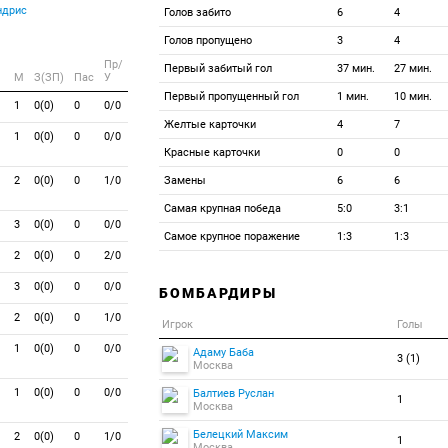
ндрис
Голов забито
6
4
Голов пропущено
3
4
Пр/
Первый забитый гол
37 мин.
27 мин.
M
З(ЗП)
Пас
У
Первый пропущенный гол
1 мин.
10 мин.
1
0(0)
0
0/0
Желтые карточки
4
7
1
0(0)
0
0/0
Красные карточки
0
0
2
0(0)
0
1/0
Замены
6
6
Самая крупная победа
5:0
3:1
3
0(0)
0
0/0
Самое крупное поражение
1:3
1:3
2
0(0)
0
2/0
3
0(0)
0
0/0
БОМБАРДИРЫ
2
0(0)
0
1/0
Игрок
Голы
1
0(0)
0
0/0
Адаму Баба
3 (1)
Москва
1
0(0)
0
0/0
Балтиев Руслан
1
Москва
Белецкий Максим
2
0(0)
0
1/0
1
Москва