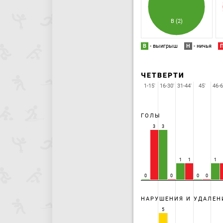
В (2)
В
- выигрыш
Н
- ничья
ЧЕТВЕРТИ
1-15'
16-30'
31-44'
45'
46-6
ГОЛЫ
3
3
1
1
1
0
0
0
0
НАРУШЕНИЯ И УДАЛЕН
5