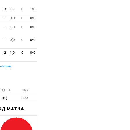
3
1(1)
0
1/0
1
0(0)
0
0/0
1
1(0)
0
0/0
1
0(0)
0
0/0
2
1(0)
0
0/0
Дмитрий
,
П(ПП)
Пр/У
-7(0)
11/0
ХОД МАТЧА
Забитый
Пропущенный