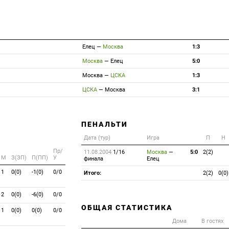
Елец
—
Москва
1:3
Москва
—
Елец
5:0
Москва
—
ЦСКА
1:3
ЦСКА
—
Москва
3:1
ПЕНАЛЬТИ
Дата (тур)
Игра
П
Н
Пр/
11.08.2004
1/16
Москва
—
5:0
2(2)
M
З(ЗП)
П(ПП)
У
финала
Елец
1
0(0)
-1(0)
0/0
Итого:
2(2)
0(0)
2
0(0)
-6(0)
0/0
ОБЩАЯ СТАТИСТИКА
1
0(0)
0(0)
0/0
Дома
В гостях