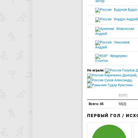
Эктор
Будунов Будун
Кордун Андрей
Мовсесьян
Андрей
Николаев
Андрей
Фредерикс
Стэнтон
Не играли:
Голубов 
Кириченко Дмитрий
,
Сухов Александр
,
Тудор Кристиан
З(ЗП)
Всего: 45
10(2)
ПЕРВЫЙ ГОЛ / ИС