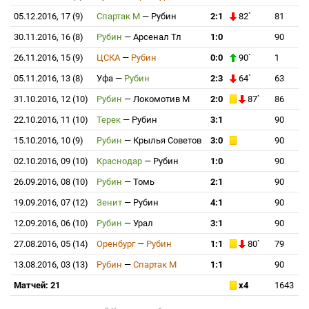
05.12.2016, 17 (9)
Спартак М
—
Рубин
2:1
82`
81
30.11.2016, 16 (8)
Рубин
—
Арсенал Тл
1:0
90
26.11.2016, 15 (9)
ЦСКА
—
Рубин
0:0
90`
1
05.11.2016, 13 (8)
Уфа
—
Рубин
2:3
64`
63
31.10.2016, 12 (10)
Рубин
—
Локомотив М
2:0
87`
86
22.10.2016, 11 (10)
Терек
—
Рубин
3:1
90
15.10.2016, 10 (9)
Рубин
—
Крылья Советов
3:0
90
02.10.2016, 09 (10)
Краснодар
—
Рубин
1:0
90
26.09.2016, 08 (10)
Рубин
—
Томь
2:1
90
19.09.2016, 07 (12)
Зенит
—
Рубин
4:1
90
12.09.2016, 06 (10)
Рубин
—
Урал
3:1
90
27.08.2016, 05 (14)
Оренбург
—
Рубин
1:1
80`
79
13.08.2016, 03 (13)
Рубин
—
Спартак М
1:1
90
Матчей: 21
x4
1643