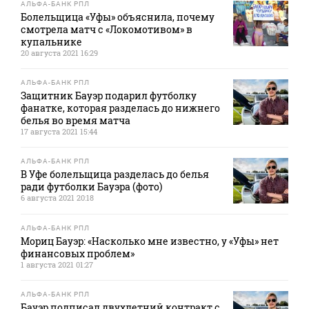
АЛЬФА-БАНК РПЛ
Болельщица «Уфы» объяснила, почему
смотрела матч с «Локомотивом» в
купальнике
20 августа 2021 16:29
АЛЬФА-БАНК РПЛ
Защитник Бауэр подарил футболку
фанатке, которая разделась до нижнего
белья во время матча
17 августа 2021 15:44
АЛЬФА-БАНК РПЛ
В Уфе болельщица разделась до белья
ради футболки Бауэра (фото)
6 августа 2021 20:18
АЛЬФА-БАНК РПЛ
Мориц Бауэр: «Насколько мне известно, у «Уфы» нет
финансовых проблем»
1 августа 2021 01:27
АЛЬФА-БАНК РПЛ
Бауэр подписал двухлетний контракт с