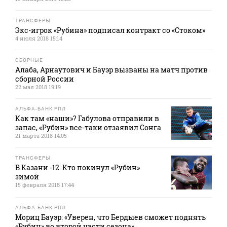
ТРАНСФЕРЫ
Экс-игрок «Рубина» подписал контракт со «Стоком»
4 июля 2018 15:14
СБОРНЫЕ
Алаба, Арнаутович и Бауэр вызваны на матч против
сборной России
22 мая 2018 19:19
АЛЬФА-БАНК РПЛ
Как там «наши»? Габулова отправили в
запас, «Рубин» все-таки отзаявил Сонга
21 марта 2018 14:05
ТРАНСФЕРЫ
В Казани -12. Кто покинул «Рубин»
зимой
15 февраля 2018 17:44
АЛЬФА-БАНК РПЛ
Мориц Бауэр: «Уверен, что Бердыев сможет поднять
«Рубин» во второй части сезона»