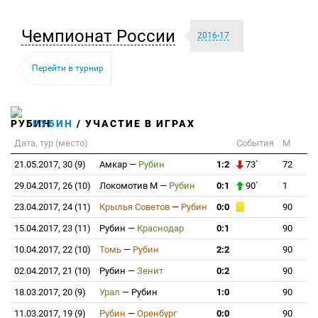
Чемпионат России
2016-17
Перейти в турнир
РУБИН
/ УЧАСТИЕ В ИГРАХ
Дата, тур (место)
События
М
21.05.2017, 30 (9)
Амкар
—
Рубин
1:2
73`
72
29.04.2017, 26 (10)
Локомотив М
—
Рубин
0:1
90`
1
23.04.2017, 24 (11)
Крылья Советов
—
Рубин
0:0
90
15.04.2017, 23 (11)
Рубин
—
Краснодар
0:1
90
10.04.2017, 22 (10)
Томь
—
Рубин
2:2
90
02.04.2017, 21 (10)
Рубин
—
Зенит
0:2
90
18.03.2017, 20 (9)
Урал
—
Рубин
1:0
90
11.03.2017, 19 (9)
Рубин
—
Оренбург
0:0
90