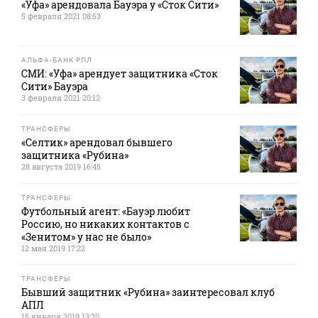
«Уфа» арендовала Бауэра у «Сток Сити»
5 февраля 2021 08:53
АЛЬФА-БАНК РПЛ
СМИ: «Уфа» арендует защитника «Сток
Сити» Бауэра
3 февраля 2021 20:12
ТРАНСФЕРЫ
«Селтик» арендовал бывшего
защитника «Рубина»
28 августа 2019 16:45
ТРАНСФЕРЫ
Футбольный агент: «Бауэр любит
Россию, но никаких контактов с
«Зенитом» у нас не было»
12 мая 2019 17:22
ТРАНСФЕРЫ
Бывший защитник «Рубина» заинтересовал клуб
АПЛ
15 января 2019 13:20