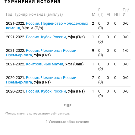
ТУРНИРНАЯ ИСТОРИЯ
Г
Пр/
Год. Турнир, команда (амплуа)
М
(П)
АГ
НП
У
2021-2022.
Россия. Первенство молодежных
2
0
0
0
0/0
команд
, Уфа-м (П/з)
(0)
2021-2022.
Россия. Кубок России
, Уфа (П/з)
1
0
0
0
0/0
(0)
2021-2022.
Россия. Чемпионат России.
9
0
0
0
1/0
Премьер-лига
, Уфа (П/з)
(0)
2021-2022.
Контрольные матчи
, Уфа (Защ)
1
0
0
0
0/0
(0)
2020-2021.
Россия. Чемпионат России.
7
0
0
0
0/0
Премьер-лига
, Уфа (П/з)
(0)
2020-2021.
Россия. Кубок России
, Уфа (П/з)
1
0
0
0
0/0
(0)
ЕЩЕ
* Только матчи, в которых игрок забивал голы
? Условные обозначения