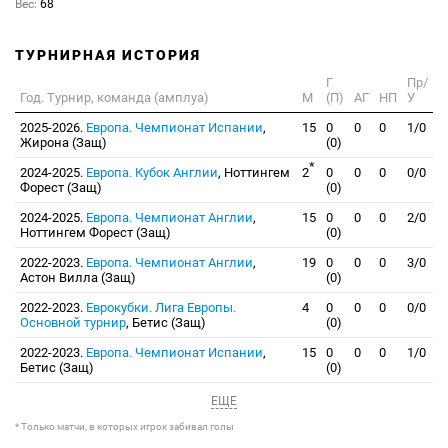
Вес:
68
ТУРНИРНАЯ ИСТОРИЯ
Г
Пр/
Год. Турнир, команда (амплуа)
М
(П)
АГ
НП
У
2025-2026.
Европа. Чемпионат Испании
,
15
0
0
0
1/0
Жирона (Защ)
(0)
*
2024-2025.
Европа. Кубок Англии
, Ноттингем
2
0
0
0
0/0
Форест (Защ)
(0)
2024-2025.
Европа. Чемпионат Англии
,
15
0
0
0
2/0
Ноттингем Форест (Защ)
(0)
2022-2023.
Европа. Чемпионат Англии
,
19
0
0
0
3/0
Астон Вилла (Защ)
(0)
2022-2023.
Еврокубки. Лига Европы.
4
0
0
0
0/0
Основной турнир
, Бетис (Защ)
(0)
2022-2023.
Европа. Чемпионат Испании
,
15
0
0
0
1/0
Бетис (Защ)
(0)
ЕЩЕ
* Только матчи, в которых игрок забивал голы