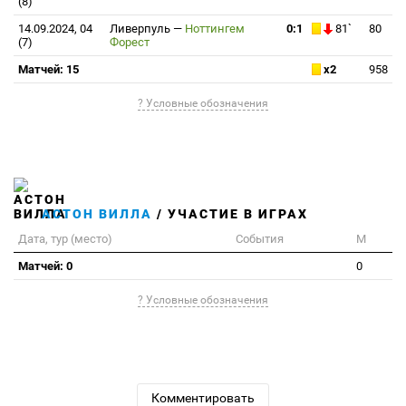
(8)
14.09.2024, 04
Ливерпуль
—
Ноттингем
0:1
81`
80
(7)
Форест
Матчей: 15
x2
958
? Условные обозначения
АСТОН ВИЛЛА
/ УЧАСТИЕ В ИГРАХ
Дата, тур (место)
События
М
Матчей: 0
0
? Условные обозначения
Комментировать