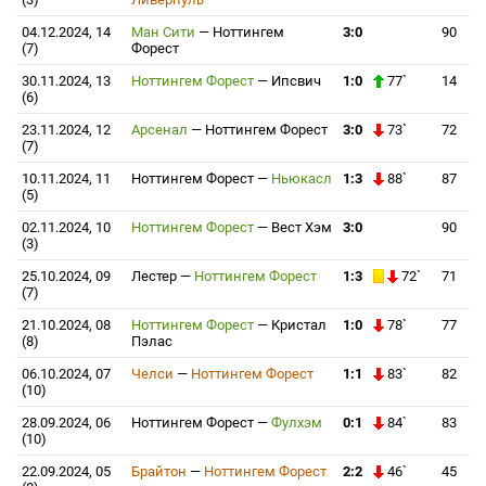
04.12.2024, 14
Ман Сити
—
Ноттингем
3:0
90
(7)
Форест
30.11.2024, 13
Ноттингем Форест
—
Ипсвич
1:0
77`
14
(6)
23.11.2024, 12
Арсенал
—
Ноттингем Форест
3:0
73`
72
(7)
10.11.2024, 11
Ноттингем Форест
—
Ньюкасл
1:3
88`
87
(5)
02.11.2024, 10
Ноттингем Форест
—
Вест Хэм
3:0
90
(3)
25.10.2024, 09
Лестер
—
Ноттингем Форест
1:3
72`
71
(7)
21.10.2024, 08
Ноттингем Форест
—
Кристал
1:0
78`
77
(8)
Пэлас
06.10.2024, 07
Челси
—
Ноттингем Форест
1:1
83`
82
(10)
28.09.2024, 06
Ноттингем Форест
—
Фулхэм
0:1
84`
83
(10)
22.09.2024, 05
Брайтон
—
Ноттингем Форест
2:2
46`
45