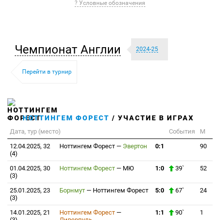
? Условные обозначения
Чемпионат Англии
2024-25
Перейти в турнир
НОТТИНГЕМ ФОРЕСТ
/ УЧАСТИЕ В ИГРАХ
Дата, тур (место)
События
М
12.04.2025, 32
Ноттингем Форест
—
Эвертон
0:1
90
(4)
01.04.2025, 30
Ноттингем Форест
—
МЮ
1:0
39`
52
(3)
25.01.2025, 23
Борнмут
—
Ноттингем Форест
5:0
67`
24
(3)
14.01.2025, 21
Ноттингем Форест
—
1:1
90`
1
(3)
Ливерпуль