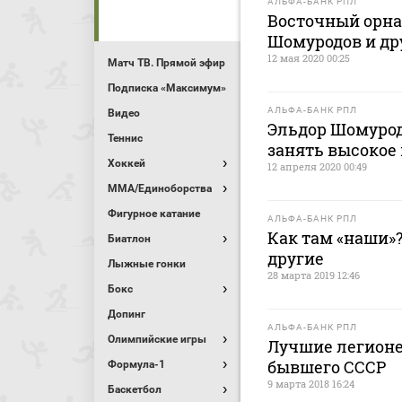
АЛЬФА-БАНК РПЛ
Восточный орна
Шомуродов и др
12 мая 2020 00:25
Матч ТВ. Прямой эфир
Подписка «Максимум»
АЛЬФА-БАНК РПЛ
Видео
Эльдор Шомурод
Теннис
занять высокое 
Хоккей
12 апреля 2020 00:49
MMA/Единоборства
Фигурное катание
АЛЬФА-БАНК РПЛ
Как там «наши»?
Биатлон
другие
Лыжные гонки
28 марта 2019 12:46
Бокс
Допинг
АЛЬФА-БАНК РПЛ
Олимпийские игры
Лучшие легионе
бывшего СССР
Формула-1
9 марта 2018 16:24
Баскетбол