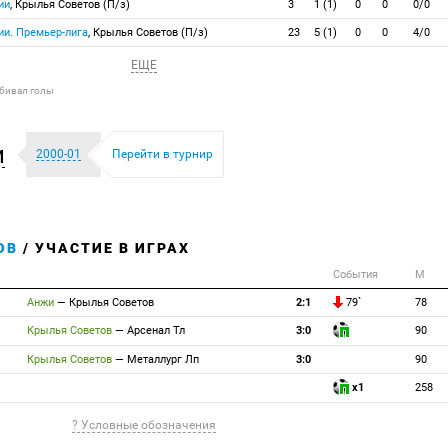
ии
, Крылья Советов (П/з)
3
1 (1)
0
0
0/0
ии. Премьер-лига
, Крылья Советов (П/з)
23
5 (1)
0
0
4/0
ЕЩЕ
абивал голы
и
2000-01
Перейти в турнир
ОВ
/ УЧАСТИЕ В ИГРАХ
События
М
Анжи
—
Крылья Советов
2:1
79`
78
Крылья Советов
—
Арсенал Тл
3:0
90
Крылья Советов
—
Металлург Лп
3:0
90
x1
258
? Условные обозначения