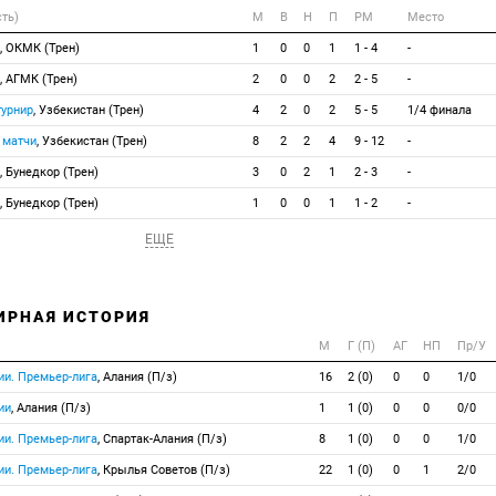
сть)
М
В
Н
П
РМ
Место
, ОКМК (Трен)
1
0
0
1
1 - 4
-
, АГМК (Трен)
2
0
0
2
2 - 5
-
турнир
, Узбекистан (Трен)
4
2
0
2
5 - 5
1/4 финала
 матчи
, Узбекистан (Трен)
8
2
2
4
9 - 12
-
, Бунедкор (Трен)
3
0
2
1
2 - 3
-
, Бунедкор (Трен)
1
0
0
1
1 - 2
-
ЕЩЕ
ИРНАЯ ИСТОРИЯ
М
Г (П)
АГ
НП
Пр/У
ии. Премьер-лига
, Алания (П/з)
16
2 (0)
0
0
1/0
ии
, Алания (П/з)
1
1 (0)
0
0
0/0
ии. Премьер-лига
, Спартак-Алания (П/з)
8
1 (0)
0
0
1/0
ии. Премьер-лига
, Крылья Советов (П/з)
22
1 (0)
0
1
2/0