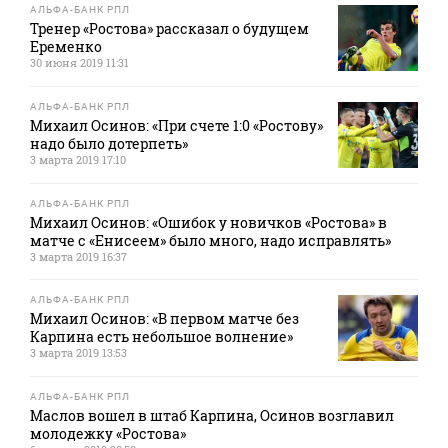
АЛЬФА-БАНК РПЛ
Тренер «Ростова» рассказал о будущем
Еременко
30 июня 2019 11:31
АЛЬФА-БАНК РПЛ
Михаил Осинов: «При счете 1:0 «Ростову»
надо было дотерпеть»
3 марта 2019 17:10
АЛЬФА-БАНК РПЛ
Михаил Осинов: «Ошибок у новичков «Ростова» в
матче с «Енисеем» было много, надо исправлять»
3 марта 2019 16:37
АЛЬФА-БАНК РПЛ
Михаил Осинов: «В первом матче без
Карпина есть небольшое волнение»
3 марта 2019 13:53
АЛЬФА-БАНК РПЛ
Маслов вошел в штаб Карпина, Осинов возглавил
молодежку «Ростова»