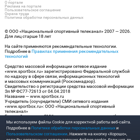
О портале
Реклама на портале
Пользовательское соглашение
Охрана труда
Политика обработки персональных данных
© ООО «Национальный спортивный телеканал» 2007 — 2026.
Для лиц старше 18 лет
На сайте применяются рекомендательные технологии.
Подробнее в
Правилах применения рекомендательных
технологий
Средство массовой информации сетевое издание
«www.sportbox.ru» зарегистрировано Федеральной службой
по надзору в сфере связи, информационных технологий
и массовых коммуникаций (Роскомнадзор).
Свидетельство о регистрации средства массовой информации
Эл № ФС77-72613 от 04.04.2018
Название — www.sportbox.ru
Учредитель (соучредители) СМИ сетевого издания
«www.sportbox.ru»: ООО «Национальный спортивный
телеканал»
Главный редактор СМИ сетевого издания «www.sportbox.ru»:
Конов В.А.
Мы используем файлы Сookie для корректной работы веб-сайта.
Номер телефона редакции СМИ сетевого издания
Подробнее в
Политике обработки персональных данных
и
«www.sportbox.ru»: +7 (495) 653 8419
Пользовательском соглашении
. Нажмите на кнопку «Хорошо»,
Адрес электронной почты редакции СМИ сетевого издания
если Вы согласны на использование файлов cookie. Если нет, то