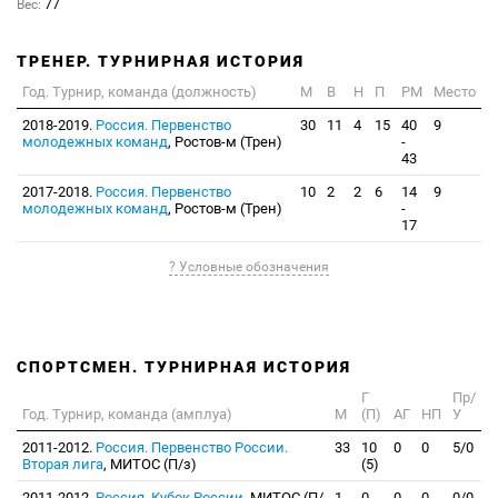
Вес:
77
ТРЕНЕР. ТУРНИРНАЯ ИСТОРИЯ
Год. Турнир, команда (должность)
М
В
Н
П
РМ
Место
2018-2019.
Россия. Первенство
30
11
4
15
40
9
молодежных команд
, Ростов-м (Трен)
-
43
2017-2018.
Россия. Первенство
10
2
2
6
14
9
молодежных команд
, Ростов-м (Трен)
-
17
? Условные обозначения
СПОРТСМЕН. ТУРНИРНАЯ ИСТОРИЯ
Г
Пр/
Год. Турнир, команда (амплуа)
М
(П)
АГ
НП
У
2011-2012.
Россия. Первенство России.
33
10
0
0
5/0
Вторая лига
, МИТОС (П/з)
(5)
2011-2012.
Россия. Кубок России
, МИТОС (П/
1
0
0
0
0/0