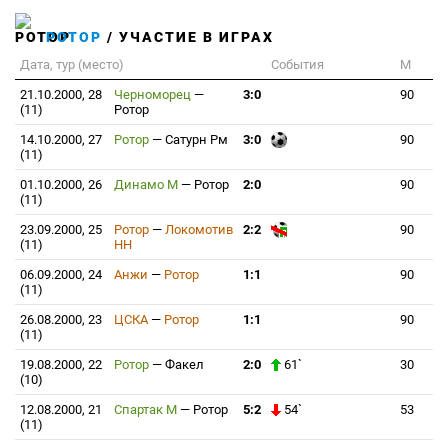
РОТОР
/ УЧАСТИЕ В ИГРАХ
Дата, тур (место)
События
М
21.10.2000, 28
Черноморец
—
3:0
90
(11)
Ротор
14.10.2000, 27
Ротор
—
Сатурн Рм
3:0
90
(11)
01.10.2000, 26
Динамо М
—
Ротор
2:0
90
(11)
23.09.2000, 25
Ротор
—
Локомотив
2:2
90
(11)
НН
06.09.2000, 24
Анжи
—
Ротор
1:1
90
(11)
26.08.2000, 23
ЦСКА
—
Ротор
1:1
90
(11)
19.08.2000, 22
Ротор
—
Факел
2:0
61`
30
(10)
12.08.2000, 21
Спартак М
—
Ротор
5:2
54`
53
(11)