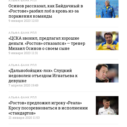
АЛЬФА-БАНК РПЛ
Осинов рассказал, как Байдачный в
«Ростове» разбил лоб в кровь из-за
поражения команды
9 января 2023 12:03
АЛЬФА-БАНК РПЛ
«ЦСКА звонил, предлагал хорошие
деньги. «Ростов» отказался» — тренер
Михаил Осинов о своем сыне
9 января 2023 11:31
АЛЬФА-БАНК РПЛ
«Дальнобойщик-лох». Слуцкий
недоволен отъездом Игнатьева к
девушке
7 апреля 2020 19:49
АЛЬФА-БАНК РПЛ
«Ростов» предложил игроку «Реала»
Кросу посоревноваться в исполнении
«стандартов»
21 января 2020 11:53