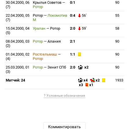
30.04.2000, 06
Крылья Советов
—
0:1
90
(7)
Ротор
22.04.2000, 05
Ротор
—
Локомотив
0:4
56`
55
(7)
М
15.04.2000, 04
Уралан
—
Ротор
2:0
59`
58
(5)
08.04.2000, 03
Ротор
—
Алания
2:1
90
(2)
01.04.2000, 02
Ростсельмаш
—
1:1
90
(4)
Ротор
25.03.2000, 01
Ротор
—
Зенит СПб
2:0
x2
90
(3)
Матчей: 24
x4
x2
1933
x3
x1
? Условные обозначения
Комментировать