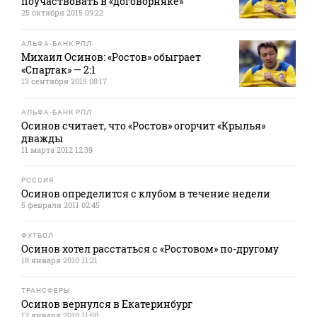
поучаствовать в «договорняке»
25 октября 2015 09:22
АЛЬФА-БАНК РПЛ
Михаил Осинов: «Ростов» обыграет
«Спартак» — 2:1
13 сентября 2015 08:17
АЛЬФА-БАНК РПЛ
Осинов считает, что «Ростов» огорчит «Крылья»
дважды
11 марта 2012 12:39
РОССИЯ
Осинов определится с клубом в течение недели
5 февраля 2011 02:45
ФУТБОЛ
Осинов хотел расстаться с «Ростовом» по-другому
18 января 2010 11:21
ТРАНСФЕРЫ
Осинов вернулся в Екатеринбург
12 января 2010 11:50