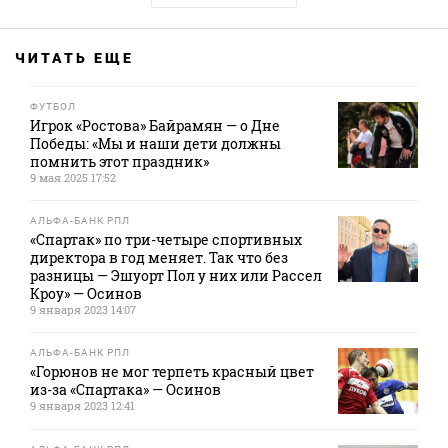
ЧИТАТЬ ЕЩЕ
ФУТБОЛ
Игрок «Ростова» Байрамян — о Дне
Победы: «Мы и наши дети должны
помнить этот праздник»
9 мая 2025 17:52
АЛЬФА-БАНК РПЛ
«Спартак» по три-четыре спортивных
директора в год меняет. Так что без
разницы — Эшуорт Пол у них или Рассел
Кроу» — Осинов
9 января 2023 14:07
АЛЬФА-БАНК РПЛ
«Горюнов не мог терпеть красный цвет
из-за «Спартака» — Осинов
9 января 2023 12:41