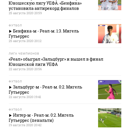
Юношескую лигу УЕФА. «Бенфика»
установила антирекорд финалов
25 августа 2020 20:59
ФУТБОЛ
Бенфика-м - Реал-м. 1:3. Мигель
Гутьеррес
25 августа 2020 20:12
ЛИГА ЧЕМПИОНОВ
«Реал» обыграл «Зальцбург» и вышел в финал
Юношеской лиги УЕФА
22 августа 2020 20:56
ФУТБОЛ
Зальцбург-м - Реал-м. 0:2. Мигель
Гутьеррес
22 августа 2020 19:41
ФУТБОЛ
Интер-м - Реал-м. 0:2. Мигель
Гутьеррес (пенальти)
19 августа 2020 20:42