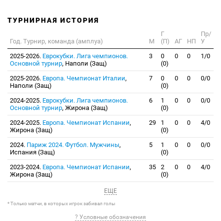
ТУРНИРНАЯ ИСТОРИЯ
Г
Пр/
Год. Турнир, команда (амплуа)
М
(П)
АГ
НП
У
2025-2026.
Еврокубки. Лига чемпионов.
3
0
0
0
1/0
Основной турнир
, Наполи (Защ)
(0)
2025-2026.
Европа. Чемпионат Италии
,
7
0
0
0
0/0
Наполи (Защ)
(0)
2024-2025.
Еврокубки. Лига чемпионов.
6
1
0
0
0/0
Основной турнир
, Жирона (Защ)
(0)
2024-2025.
Европа. Чемпионат Испании
,
29
1
0
0
4/0
Жирона (Защ)
(0)
2024.
Париж 2024. Футбол. Мужчины
,
5
1
0
0
0/0
Испания (Защ)
(0)
2023-2024.
Европа. Чемпионат Испании
,
35
2
0
0
4/0
Жирона (Защ)
(0)
ЕЩЕ
* Только матчи, в которых игрок забивал голы
? Условные обозначения