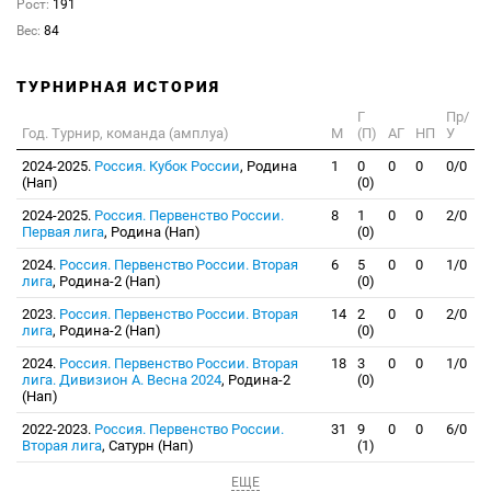
Рост:
191
Вес:
84
ТУРНИРНАЯ ИСТОРИЯ
Г
Пр/
Год. Турнир, команда (амплуа)
М
(П)
АГ
НП
У
2024-2025.
Россия. Кубок России
, Родина
1
0
0
0
0/0
(Нап)
(0)
2024-2025.
Россия. Первенство России.
8
1
0
0
2/0
Первая лига
, Родина (Нап)
(0)
2024.
Россия. Первенство России. Вторая
6
5
0
0
1/0
лига
, Родина-2 (Нап)
(0)
2023.
Россия. Первенство России. Вторая
14
2
0
0
2/0
лига
, Родина-2 (Нап)
(0)
2024.
Россия. Первенство России. Вторая
18
3
0
0
1/0
лига. Дивизион А. Весна 2024
, Родина-2
(0)
(Нап)
2022-2023.
Россия. Первенство России.
31
9
0
0
6/0
Вторая лига
, Сатурн (Нап)
(1)
ЕЩЕ