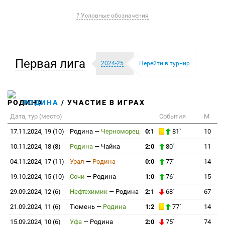
? Условные обозначения
Первая лига
2024-25
Перейти в турнир
РОДИНА
/ УЧАСТИЕ В ИГРАХ
Дата, тур (место)
События
М
17.11.2024, 19 (10)
Родина
—
Черноморец
0:1
81`
10
10.11.2024, 18 (8)
Родина
—
Чайка
2:0
80`
11
04.11.2024, 17 (11)
Урал
—
Родина
0:0
77`
14
19.10.2024, 15 (10)
Сочи
—
Родина
1:0
76`
15
29.09.2024, 12 (6)
Нефтехимик
—
Родина
2:1
68`
67
21.09.2024, 11 (6)
Тюмень
—
Родина
1:2
77`
14
15.09.2024, 10 (6)
Уфа
—
Родина
2:0
75`
74