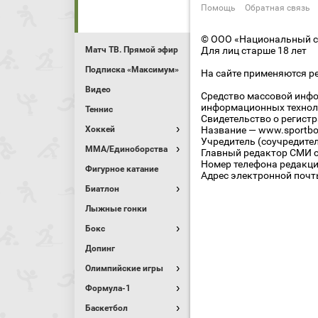
Помощь
Обратная связь
© ООО «Национальный сп
Матч ТВ. Прямой эфир
Для лиц старше 18 лет
Подписка «Максимум»
На сайте применяются р
Видео
Средство массовой инфо
информационных технол
Теннис
Свидетельство о регист
Хоккей
Название — www.sportbo
Учредитель (соучредите
MMA/Единоборства
Главный редактор СМИ се
Номер телефона редакции
Фигурное катание
Адрес электронной почты
Биатлон
Лыжные гонки
Бокс
Допинг
Олимпийские игры
Формула-1
Баскетбол