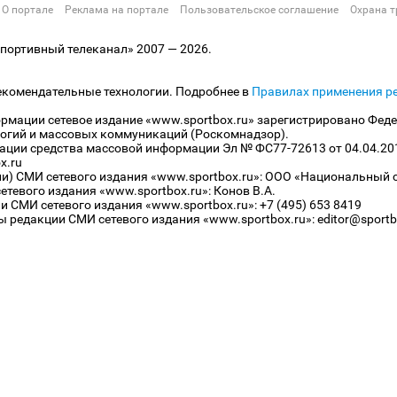
О портале
Реклама на портале
Пользовательское соглашение
Охрана т
ортивный телеканал» 2007 — 2026.
екомендательные технологии. Подробнее в
Правилах применения р
рмации сетевое издание «www.sportbox.ru» зарегистрировано Феде
огий и массовых коммуникаций (Роскомнадзор).
рации средства массовой информации Эл № ФС77-72613 от 04.04.20
x.ru
ли) СМИ сетевого издания «www.sportbox.ru»: ООО «Национальный 
тевого издания «www.sportbox.ru»: Конов В.А.
 СМИ сетевого издания «www.sportbox.ru»: +7 (495) 653 8419
 редакции СМИ сетевого издания «www.sportbox.ru»: editor@sportb