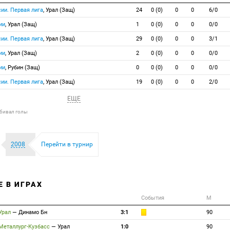
ии. Первая лига
, Урал (Защ)
24
0 (0)
0
0
6/0
ии
, Урал (Защ)
1
0 (0)
0
0
0/0
ии. Первая лига
, Урал (Защ)
29
0 (0)
0
0
3/1
ии
, Урал (Защ)
2
0 (0)
0
0
0/0
ии
, Рубин (Защ)
0
0 (0)
0
0
0/0
ии. Первая лига
, Урал (Защ)
19
0 (0)
0
0
2/0
ЕЩЕ
абивал голы
2008
Перейти в турнир
Е В ИГРАХ
События
М
Урал
—
Динамо Бн
3:1
90
Металлург-Кузбасс
—
Урал
1:0
90