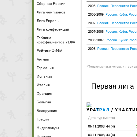
Сборная России
2008.
Россия. Первенство Росс
Лига чемпионов
2008-2009.
Россия. Кубок Росс
Лига Европы
2007.
Россия. Первенство Росс
Лига конференций
2007-2008.
Россия. Кубок Росс
Таблица
2006-2007.
Россия. Кубок Росс
коэффициентов УЕФА
2006.
Россия. Первенство Росс
Рейтинг ФИФА
Англия
* Только матчи, в которых игрок з
Германия
Испания
Первая лига
Италия
Франция
Бельгия
УРАЛ
/ УЧАСТИ
Белоруссия
Дата, тур (место)
Греция
06.11.2008, 44 (4)
Нидерланды
03.11.2008, 43 (4)
Польша