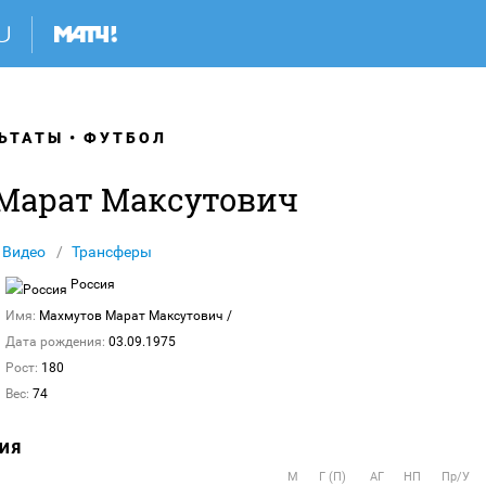
ЬТАТЫ
ФУТБОЛ
Марат Максутович
Видео
Трансферы
Россия
Имя:
Махмутов Марат Максутович
/
Дата рождения:
03.09.1975
Рост:
180
Вес:
74
ИЯ
М
Г (П)
АГ
НП
Пр/У