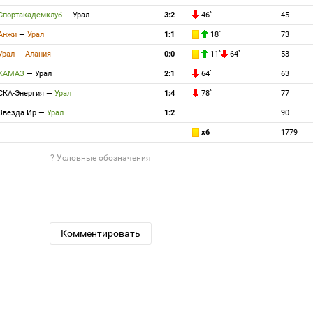
Спортакадемклуб
—
Урал
3:2
46`
45
Анжи
—
Урал
1:1
18`
73
Урал
—
Алания
0:0
11`
64`
53
КАМАЗ
—
Урал
2:1
64`
63
СКА-Энергия
—
Урал
1:4
78`
77
Звезда Ир
—
Урал
1:2
90
x6
1779
? Условные обозначения
Комментировать