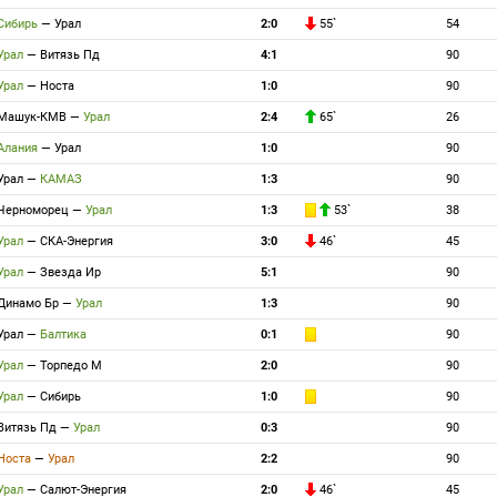
Сибирь
—
Урал
2:0
55`
54
Урал
—
Витязь Пд
4:1
90
Урал
—
Носта
1:0
90
Машук-КМВ
—
Урал
2:4
65`
26
Алания
—
Урал
1:0
90
Урал
—
КАМАЗ
1:3
90
Черноморец
—
Урал
1:3
53`
38
Урал
—
СКА-Энергия
3:0
46`
45
Урал
—
Звезда Ир
5:1
90
Динамо Бр
—
Урал
1:3
90
Урал
—
Балтика
0:1
90
Урал
—
Торпедо М
2:0
90
Урал
—
Сибирь
1:0
90
Витязь Пд
—
Урал
0:3
90
Носта
—
Урал
2:2
90
Урал
—
Салют-Энергия
2:0
46`
45