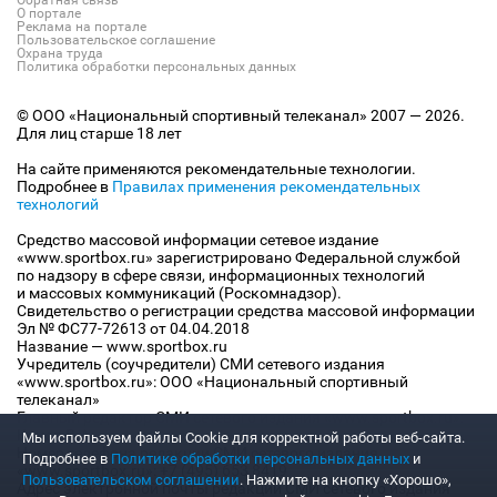
Обратная связь
О портале
Реклама на портале
Пользовательское соглашение
Охрана труда
Политика обработки персональных данных
© ООО «Национальный спортивный телеканал» 2007 — 2026.
Для лиц старше 18 лет
На сайте применяются рекомендательные технологии.
Подробнее в
Правилах применения рекомендательных
технологий
Средство массовой информации сетевое издание
«www.sportbox.ru» зарегистрировано Федеральной службой
по надзору в сфере связи, информационных технологий
и массовых коммуникаций (Роскомнадзор).
Свидетельство о регистрации средства массовой информации
Эл № ФС77-72613 от 04.04.2018
Название — www.sportbox.ru
Учредитель (соучредители) СМИ сетевого издания
«www.sportbox.ru»: ООО «Национальный спортивный
телеканал»
Главный редактор СМИ сетевого издания «www.sportbox.ru»:
Конов В.А.
Мы используем файлы Сookie для корректной работы веб-сайта.
Номер телефона редакции СМИ сетевого издания
Подробнее в
Политике обработки персональных данных
и
«www.sportbox.ru»: +7 (495) 653 8419
Пользовательском соглашении
. Нажмите на кнопку «Хорошо»,
Адрес электронной почты редакции СМИ сетевого издания