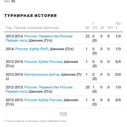
Вес:
66
ТУРНИРНАЯ ИСТОРИЯ
Г
Пр/
Год. Турнир, команда (амплуа)
М
(П)
АГ
НП
У
2013-2014.
Россия. Первенство России.
22
0
0
0
1/0
Первая лига
, Шинник (П/з)
(0)
2014.
Россия. Кубок ФНЛ
, Шинник (П/з)
1
0
0
0
1/0
(0)
2013-2014.
Россия. Кубок России
, Шинник
1
0
0
0
0/0
(П/з)
(0)
2013-2014.
Контрольные матчи
, Шинник (П/
1
0
0
0
0/0
з)
(0)
2012-2013.
Россия. Первенство России.
20
1
0
0
1/0
Первая лига
, Шинник (П/з)
(0)
2012-2013.
Россия. Кубок России
, Шинник
1
0
0
0
0/0
(П/з)
(0)
ЕЩЕ
* Только матчи, в которых игрок забивал голы