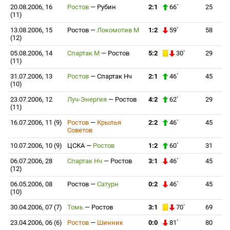
20.08.2006, 16
Ростов
—
Рубин
2:1
66`
25
(11)
13.08.2006, 15
Ростов
—
Локомотив М
1:2
59`
58
(12)
05.08.2006, 14
Спартак М
—
Ростов
5:2
30`
29
(11)
31.07.2006, 13
Ростов
—
Спартак Нч
2:1
46`
45
(10)
23.07.2006, 12
Луч-Энергия
—
Ростов
4:2
62`
29
(11)
16.07.2006, 11 (9)
Ростов
—
Крылья
2:2
46`
45
Советов
10.07.2006, 10 (9)
ЦСКА
—
Ростов
1:2
60`
31
06.07.2006, 28
Спартак Нч
—
Ростов
3:1
46`
45
(12)
06.05.2006, 08
Ростов
—
Сатурн
0:2
46`
45
(10)
30.04.2006, 07 (7)
Томь
—
Ростов
3:1
70`
69
23.04.2006, 06 (6)
Ростов
—
Шинник
0:0
81`
80