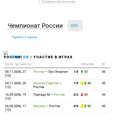
? Условные обозначения
Чемпионат России
2006
Перейти в турнир
РОСТОВ
/ УЧАСТИЕ В ИГРАХ
Дата, тур (место)
События
М
08.11.2006, 27
Ростов
—
Луч-Энергия
1:0
35`
56
(10)
04.11.2006, 26
Крылья Советов
—
1:0
46`
45
(12)
Ростов
16.09.2006, 19
Торпедо М
—
Ростов
0:2
46`
45
(12)
26.08.2006, 17
Москва
—
Ростов
4:0
46`
45
(12)