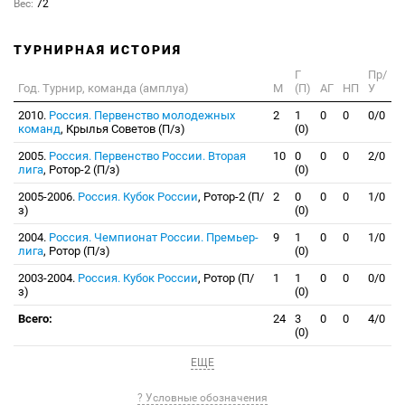
Вес:
72
ТУРНИРНАЯ ИСТОРИЯ
Г
Пр/
Год. Турнир, команда (амплуа)
М
(П)
АГ
НП
У
2010.
Россия. Первенство молодежных
2
1
0
0
0/0
команд
, Крылья Советов (П/з)
(0)
2005.
Россия. Первенство России. Вторая
10
0
0
0
2/0
лига
, Ротор-2 (П/з)
(0)
2005-2006.
Россия. Кубок России
, Ротор-2 (П/
2
0
0
0
1/0
з)
(0)
2004.
Россия. Чемпионат России. Премьер-
9
1
0
0
1/0
лига
, Ротор (П/з)
(0)
2003-2004.
Россия. Кубок России
, Ротор (П/
1
1
0
0
0/0
з)
(0)
Всего:
24
3
0
0
4/0
(0)
ЕЩЕ
? Условные обозначения